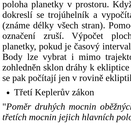
poloha planetky v prostoru. Kdy
dokreslí se trojúhelník a vypoč
(známe délky všech stran). Pomo
označení zruší. Výpočet ploch
planetky, pokud je časový interval
Body lze vybrat i mimo trajekto
zohledněn sklon dráhy k ekliptice
se pak počítají jen v rovině eklipti
Třetí Keplerův zákon
"
Poměr druhých mocnin oběžných
třetích mocnin jejich hlavních pol