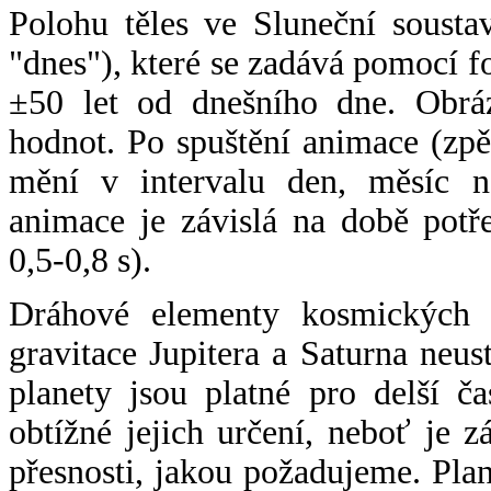
Polohu těles ve Sluneční sousta
"dnes"), které se zadává pomocí 
±50 let od dnešního dne. Obráz
hodnot. Po spuštění animace (zpě
mění v intervalu den, měsíc ne
animace je závislá na době potř
0,5-0,8 s).
Dráhové elementy kosmických t
gravitace Jupitera a Saturna neu
planety jsou platné pro delší č
obtížné jejich určení, neboť je 
přesnosti, jakou požadujeme. Pla