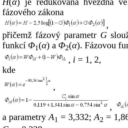
H
(
α
) je redukovaná hvězdná vel
fázového zákona
,
přičemž fázový parametr
G
slouž
funkcí
Φ
(
α
) a
Φ
(
α
). Fázovou fu
1
2
,
i
= 1, 2,
kde
,
,
a parametry
A
= 3,332;
A
= 1,8
1
2