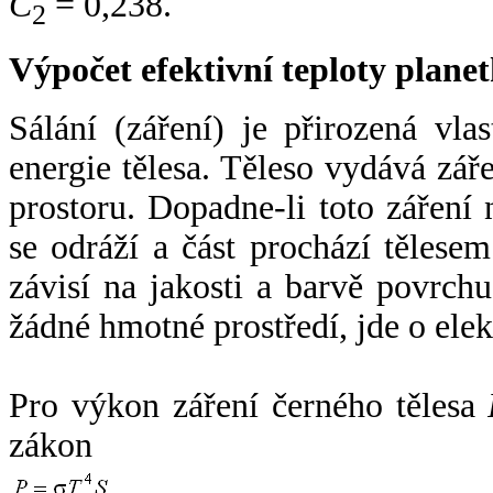
C
= 0,238.
2
Výpočet efektivní teploty plan
Sálání (záření) je přirozená vla
energie tělesa. Těleso vydává zá
prostoru. Dopadne-li toto záření n
se odráží a část prochází tělesem
závisí na jakosti a barvě povrch
žádné hmotné prostředí, jde o ele
Pro výkon záření černého tělesa
zákon