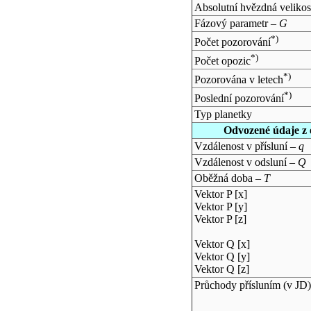
Absolutní hvězdná velikos
Fázový parametr –
G
*)
Počet pozorování
*)
Počet opozic
*)
Pozorována v letech
*)
Poslední pozorování
Typ planetky
Odvozené údaje z 
Vzdálenost v přísluní –
q
Vzdálenost v odsluní –
Q
Oběžná doba –
T
Vektor P [x]
Vektor P [y]
Vektor P [z]
Vektor Q [x]
Vektor Q [y]
Vektor Q [z]
Průchody přísluním (v
JD
)