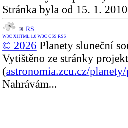
Stránka byla od 15. 1. 201
RS
W3C
XHTML 1.0
W3C
CSS
RSS
© 2026
Planety sluneční so
Vytištěno ze stránky projek
(
astronomia.zcu.cz/planety
Nahrávám...