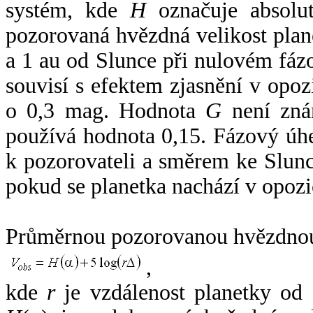
systém, kde
H
označuje absolut
pozorovaná hvězdná velikost plan
a 1 au od Slunce při nulovém fá
souvisí s efektem zjasnění v opoz
o 0,3 mag. Hodnota
G
není zná
používá hodnota 0,15. Fázový úh
k pozorovateli a směrem ke Slunc
pokud se planetka nachází v opozi
Průměrnou pozorovanou hvězdnou 
,
kde
r
je vzdálenost planetky od