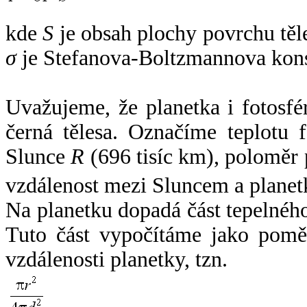
kde
S
je obsah plochy povrchu těl
σ
je Stefanova-Boltzmannova kons
Uvažujeme, že planetka i fotosfér
černá tělesa. Označíme teplotu 
Slunce
R
(696 tisíc km), poloměr
vzdálenost mezi Sluncem a plane
Na planetku dopadá část tepelnéh
Tuto část vypočítáme jako pomě
vzdálenosti planetky, tzn.