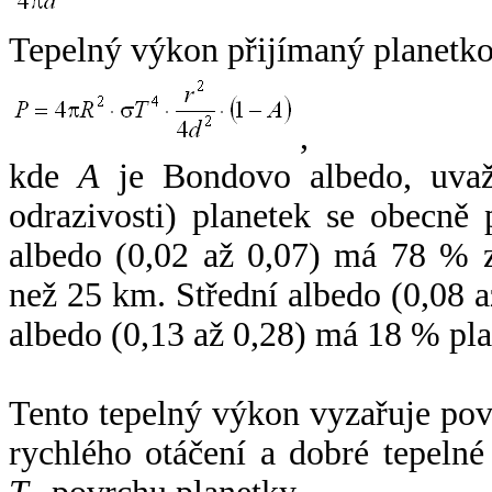
Tepelný výkon přijímaný planetko
,
kde
A
je Bondovo albedo, uvaž
odrazivosti) planetek se obecně
albedo (0,02 až 0,07) má 78 % z
než 25 km. Střední albedo (0,08 
albedo (0,13 až 0,28) má 18 % pla
Tento tepelný výkon vyzařuje po
rychlého otáčení a dobré tepelné