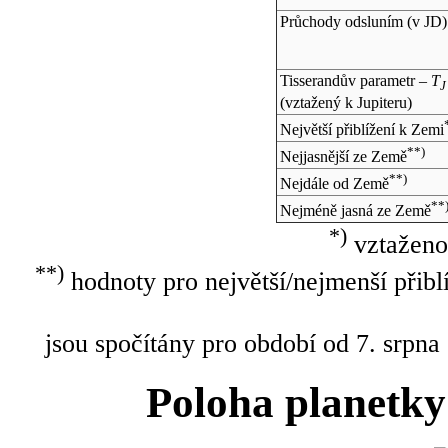
Průchody odsluním (v
JD
)
Tisserandův parametr –
T
J
(vztažený k Jupiteru)
Největší přiblížení k Zemi
**)
Nejjasnější ze Země
**)
Nejdále od Země
**
Nejméně jasná ze Země
*)
vztaženo
**)
hodnoty pro největší/nejmenší přibl
jsou spočítány pro období od 7. srpna
Poloha planetky