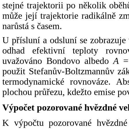
stejné trajektorii po několik oběh
může její trajektorie radikálně zm
narůstá s časem.
U přísluní a odsluní se zobrazuje
odhad efektivní teploty rovno
uvažováno Bondovo albedo
A
= 
použit Stefanův-Boltzmannův zák
termodynamické rovnováze. Abs
plochou průřezu, kdežto emise po
Výpočet pozorované hvězdné ve
K výpočtu pozorované hvězdné v