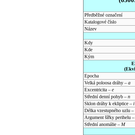
Předběžné označení
Katalogové číslo
Název
Kdy
Kde
Kým
E
(Ekv
Epocha
Velká poloosa dráhy –
a
Excentricita –
e
Střední denní pohyb –
n
Sklon dráhy k ekliptice –
i
Délka vzestupného uzlu –
Argument šířky perihelu 
Střední anomálie –
M