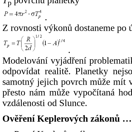
T
povrchu planetky
p
.
Z rovnosti výkonů dostaneme po 
.
Modelování vyjádření problemati
odpovídat realitě. Planetky nejso
samotný jejich povrch může mít v
přesto nám může vypočítaná hodn
vzdálenosti od Slunce.
Ověření Keplerových zákonů …