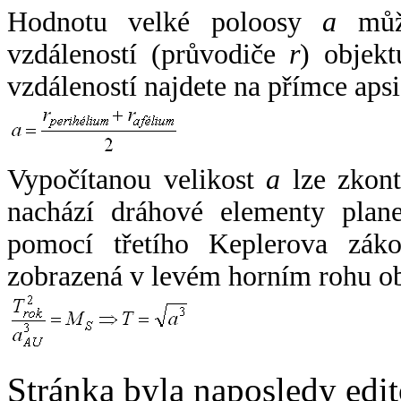
Hodnotu velké poloosy
a
může
vzdáleností (průvodiče
r
) objekt
vzdáleností najdete na přímce apsi
Vypočítanou velikost
a
lze zkont
nachází dráhové elementy plane
pomocí třetího Keplerova zák
zobrazená v levém horním rohu o
Stránka byla naposledy edi