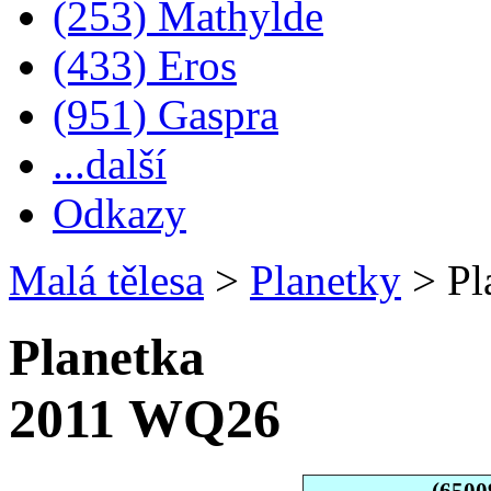
(253) Mathylde
(433) Eros
(951) Gaspra
...další
Odkazy
Malá tělesa
>
Planetky
>
Pl
Planetka
2011 WQ26
(6500