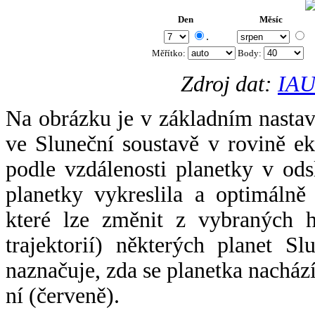
Den
Měsíc
.
Měřítko:
Body
:
Zdroj dat:
IAU
Na obrázku je v základním nastav
ve Sluneční soustavě v rovině ek
podle vzdálenosti planetky v odsl
planetky vykreslila a optimálně
které lze změnit z vybraných h
trajektorií) některých planet Sl
naznačuje, zda se planetka nacház
ní (červeně).