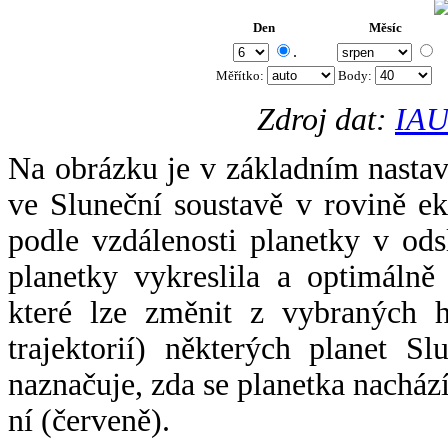
Den
Měsíc
.
Měřítko:
Body
:
Zdroj dat:
IAU
Na obrázku je v základním nastav
ve Sluneční soustavě v rovině ek
podle vzdálenosti planetky v odsl
planetky vykreslila a optimálně
které lze změnit z vybraných h
trajektorií) některých planet Sl
naznačuje, zda se planetka nacház
ní (červeně).