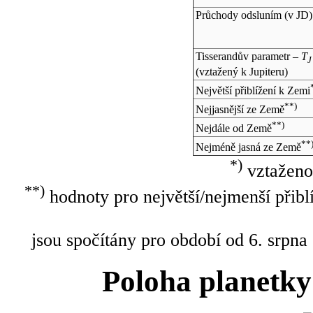
Průchody odsluním (v
JD
)
Tisserandův parametr –
T
J
(vztažený k Jupiteru)
Největší přiblížení k Zemi
**)
Nejjasnější ze Země
**)
Nejdále od Země
**
Nejméně jasná ze Země
*)
vztaženo
**)
hodnoty pro největší/nejmenší přibl
jsou spočítány pro období od 6. srpna
Poloha planetky