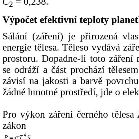
C
= 0,238.
2
Výpočet efektivní teploty plan
Sálání (záření) je přirozená vla
energie tělesa. Těleso vydává zá
prostoru. Dopadne-li toto záření n
se odráží a část prochází tělesem
závisí na jakosti a barvě povrch
žádné hmotné prostředí, jde o ele
Pro výkon záření černého tělesa
zákon