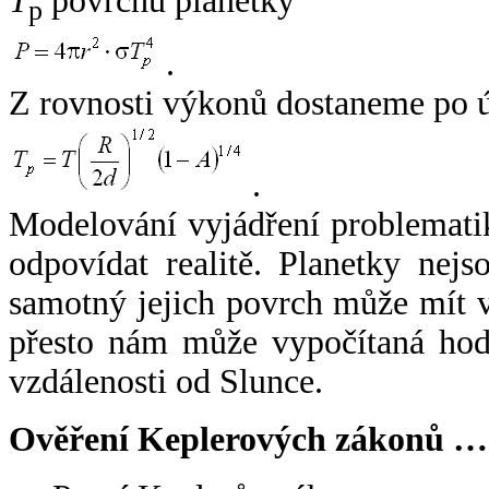
T
povrchu planetky
p
.
Z rovnosti výkonů dostaneme po 
.
Modelování vyjádření problemati
odpovídat realitě. Planetky nejso
samotný jejich povrch může mít v
přesto nám může vypočítaná hodn
vzdálenosti od Slunce.
Ověření Keplerových zákonů …