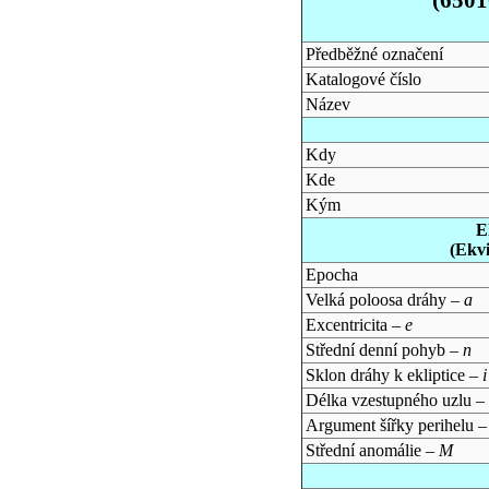
Předběžné označení
Katalogové číslo
Název
Kdy
Kde
Kým
E
(Ekv
Epocha
Velká poloosa dráhy –
a
Excentricita –
e
Střední denní pohyb –
n
Sklon dráhy k ekliptice –
i
Délka vzestupného uzlu –
Argument šířky perihelu 
Střední anomálie –
M