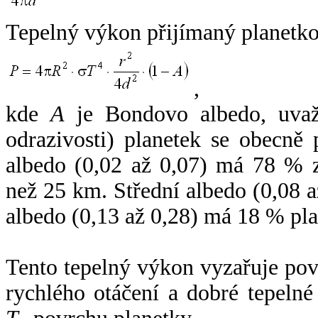
Tepelný výkon přijímaný planetko
,
kde
A
je Bondovo albedo, uvaž
odrazivosti) planetek se obecně
albedo (0,02 až 0,07) má 78 % z
než 25 km. Střední albedo (0,08 
albedo (0,13 až 0,28) má 18 % pla
Tento tepelný výkon vyzařuje po
rychlého otáčení a dobré tepelné