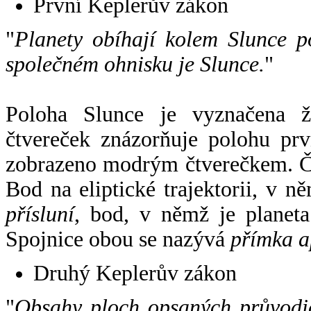
První Keplerův zákon
"
Planety obíhají kolem Slunce p
společném ohnisku je Slunce.
"
Poloha Slunce je vyznačena 
čtvereček znázorňuje polohu pr
zobrazeno modrým čtverečkem. Če
Bod na eliptické trajektorii, v n
přísluní
, bod, v němž je planet
Spojnice obou se nazývá
přímka a
Druhý Keplerův zákon
"
Obsahy ploch opsaných průvodič