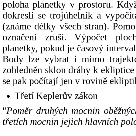
poloha planetky v prostoru. Kdy
dokreslí se trojúhelník a vypoč
(známe délky všech stran). Pomo
označení zruší. Výpočet ploch
planetky, pokud je časový interval
Body lze vybrat i mimo trajekto
zohledněn sklon dráhy k ekliptice
se pak počítají jen v rovině eklipti
Třetí Keplerův zákon
"
Poměr druhých mocnin oběžných
třetích mocnin jejich hlavních pol