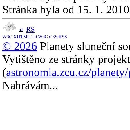
Stránka byla od 15. 1. 201
RS
W3C
XHTML 1.0
W3C
CSS
RSS
© 2026
Planety sluneční so
Vytištěno ze stránky projek
(
astronomia.zcu.cz/planety
Nahrávám...