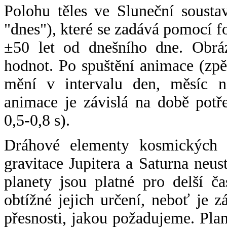
Polohu těles ve Sluneční sousta
"dnes"), které se zadává pomocí 
±50 let od dnešního dne. Obráz
hodnot. Po spuštění animace (zpě
mění v intervalu den, měsíc ne
animace je závislá na době potř
0,5-0,8 s).
Dráhové elementy kosmických t
gravitace Jupitera a Saturna neu
planety jsou platné pro delší č
obtížné jejich určení, neboť je 
přesnosti, jakou požadujeme. Pla