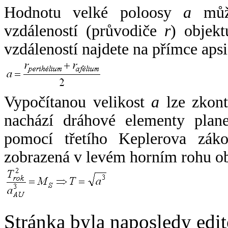
Hodnotu velké poloosy
a
může
vzdáleností (průvodiče
r
) objekt
vzdáleností najdete na přímce apsi
Vypočítanou velikost
a
lze zkont
nachází dráhové elementy plane
pomocí třetího Keplerova zák
zobrazená v levém horním rohu o
Stránka byla naposledy edi