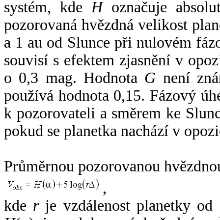
systém, kde
H
označuje absolut
pozorovaná hvězdná velikost plan
a 1 au od Slunce při nulovém fá
souvisí s efektem zjasnění v opoz
o 0,3 mag. Hodnota
G
není zná
používá hodnota 0,15. Fázový úh
k pozorovateli a směrem ke Slunc
pokud se planetka nachází v opozi
Průměrnou pozorovanou hvězdnou 
,
kde
r
je vzdálenost planetky od