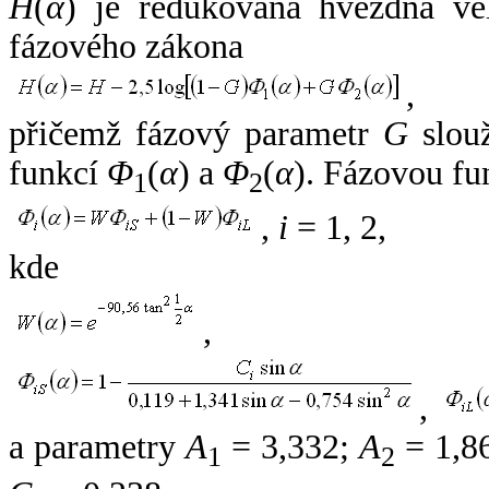
H
(
α
) je redukovaná hvězdná vel
fázového zákona
,
přičemž fázový parametr
G
slouž
funkcí
Φ
(
α
) a
Φ
(
α
). Fázovou fu
1
2
,
i
= 1, 2,
kde
,
,
a parametry
A
= 3,332;
A
= 1,8
1
2