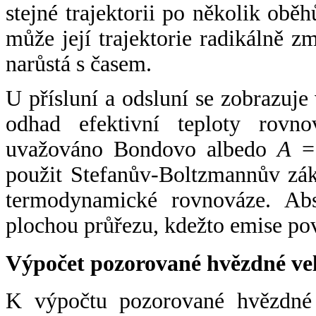
stejné trajektorii po několik oběh
může její trajektorie radikálně zm
narůstá s časem.
U přísluní a odsluní se zobrazuje
odhad efektivní teploty rovno
uvažováno Bondovo albedo
A
= 
použit Stefanův-Boltzmannův zák
termodynamické rovnováze. Abs
plochou průřezu, kdežto emise po
Výpočet pozorované hvězdné ve
K výpočtu pozorované hvězdné v