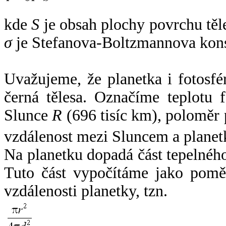
kde
S
je obsah plochy povrchu těl
σ
je Stefanova-Boltzmannova kons
Uvažujeme, že planetka i fotosfér
černá tělesa. Označíme teplotu 
Slunce
R
(696 tisíc km), poloměr
vzdálenost mezi Sluncem a plane
Na planetku dopadá část tepelnéh
Tuto část vypočítáme jako pomě
vzdálenosti planetky, tzn.