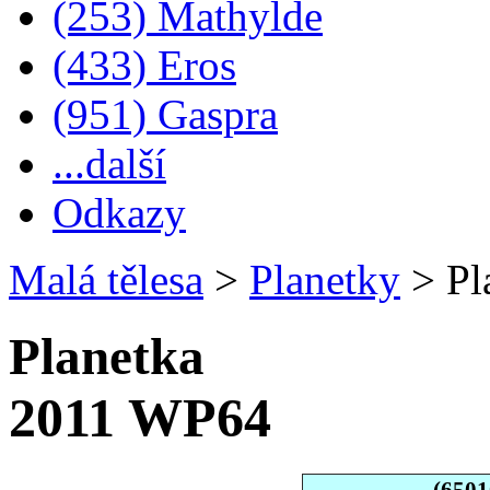
(253) Mathylde
(433) Eros
(951) Gaspra
...další
Odkazy
Malá tělesa
>
Planetky
>
Pl
Planetka
2011 WP64
(6501