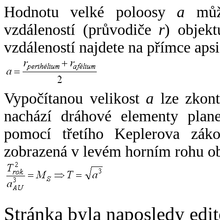
Hodnotu velké poloosy
a
může
vzdáleností (průvodiče
r
) objekt
vzdáleností najdete na přímce apsi
Vypočítanou velikost
a
lze zkont
nachází dráhové elementy plane
pomocí třetího Keplerova zák
zobrazená v levém horním rohu o
Stránka byla naposledy edi