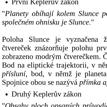
První Keplerův zákon
"
Planety obíhají kolem Slunce p
společném ohnisku je Slunce.
"
Poloha Slunce je vyznačena 
čtvereček znázorňuje polohu pr
zobrazeno modrým čtverečkem. Če
Bod na eliptické trajektorii, v n
přísluní
, bod, v němž je planet
Spojnice obou se nazývá
přímka a
Druhý Keplerův zákon
"
Obsahy ploch opsaných průvodič