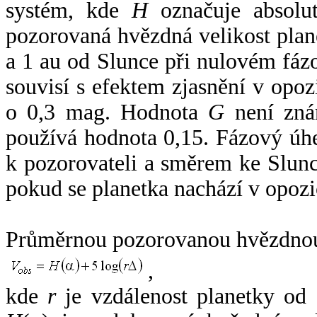
systém, kde
H
označuje absolut
pozorovaná hvězdná velikost plan
a 1 au od Slunce při nulovém fá
souvisí s efektem zjasnění v opoz
o 0,3 mag. Hodnota
G
není zná
používá hodnota 0,15. Fázový úh
k pozorovateli a směrem ke Slunc
pokud se planetka nachází v opozi
Průměrnou pozorovanou hvězdnou 
,
kde
r
je vzdálenost planetky od