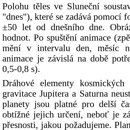
Polohu těles ve Sluneční sousta
"dnes"), které se zadává pomocí 
±50 let od dnešního dne. Obráz
hodnot. Po spuštění animace (zpě
mění v intervalu den, měsíc ne
animace je závislá na době potř
0,5-0,8 s).
Dráhové elementy kosmických t
gravitace Jupitera a Saturna neu
planety jsou platné pro delší č
obtížné jejich určení, neboť je 
přesnosti, jakou požadujeme. Pla