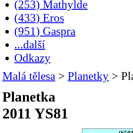
(253) Mathylde
(433) Eros
(951) Gaspra
...další
Odkazy
Malá tělesa
>
Planetky
>
Pl
Planetka
2011 YS81
(650