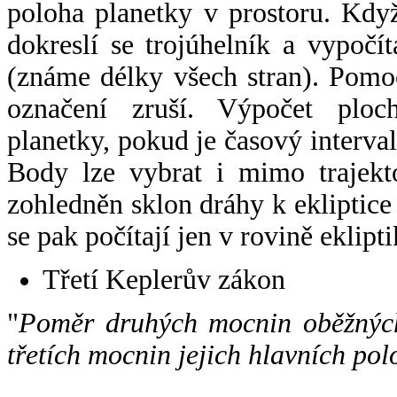
poloha planetky v prostoru. Kdy
dokreslí se trojúhelník a vypoč
(známe délky všech stran). Pomo
označení zruší. Výpočet ploch
planetky, pokud je časový interval
Body lze vybrat i mimo trajekto
zohledněn sklon dráhy k ekliptice
se pak počítají jen v rovině eklipti
Třetí Keplerův zákon
"
Poměr druhých mocnin oběžných
třetích mocnin jejich hlavních pol