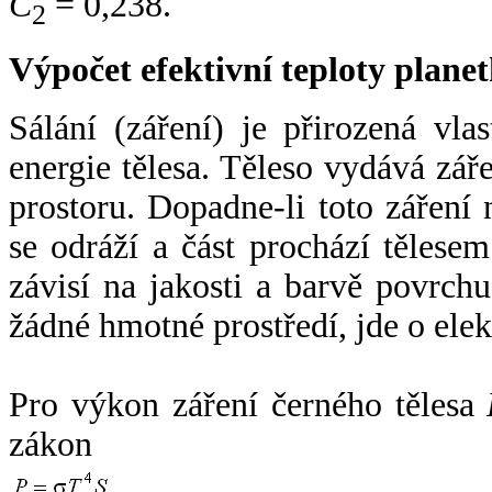
C
= 0,238.
2
Výpočet efektivní teploty plan
Sálání (záření) je přirozená vla
energie tělesa. Těleso vydává zá
prostoru. Dopadne-li toto záření n
se odráží a část prochází tělesem
závisí na jakosti a barvě povrch
žádné hmotné prostředí, jde o ele
Pro výkon záření černého tělesa
zákon