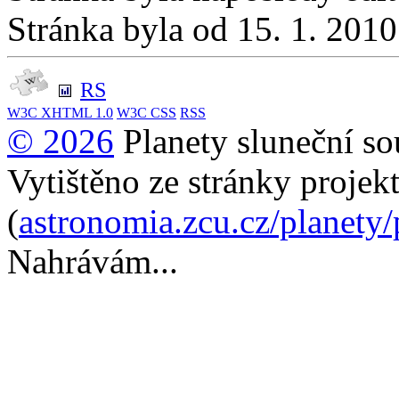
Stránka byla od 15. 1. 201
RS
W3C
XHTML 1.0
W3C
CSS
RSS
© 2026
Planety sluneční so
Vytištěno ze stránky projek
(
astronomia.zcu.cz/planety
Nahrávám...