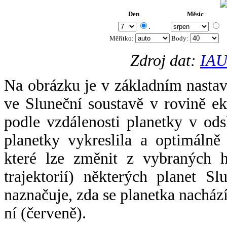
Den
Měsíc
.
Měřítko:
Body
:
Zdroj dat:
IAU
Na obrázku je v základním nastav
ve Sluneční soustavě v rovině ek
podle vzdálenosti planetky v odsl
planetky vykreslila a optimálně
které lze změnit z vybraných h
trajektorií) některých planet Sl
naznačuje, zda se planetka nacház
ní (červeně).