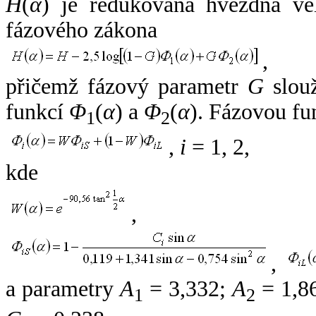
H
(
α
) je redukovaná hvězdná vel
fázového zákona
,
přičemž fázový parametr
G
slouž
funkcí
Φ
(
α
) a
Φ
(
α
). Fázovou fu
1
2
,
i
= 1, 2,
kde
,
,
a parametry
A
= 3,332;
A
= 1,8
1
2