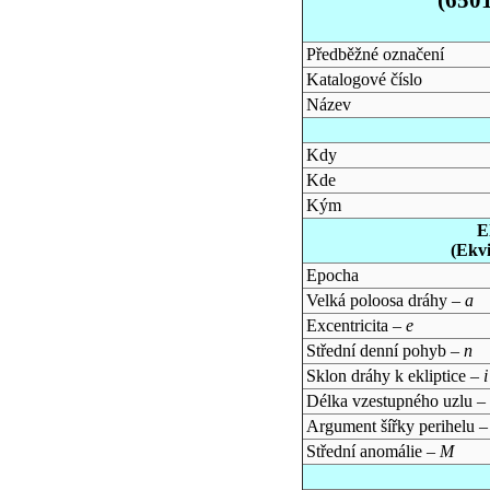
Předběžné označení
Katalogové číslo
Název
Kdy
Kde
Kým
E
(Ekv
Epocha
Velká poloosa dráhy –
a
Excentricita –
e
Střední denní pohyb –
n
Sklon dráhy k ekliptice –
i
Délka vzestupného uzlu –
Argument šířky perihelu 
Střední anomálie –
M