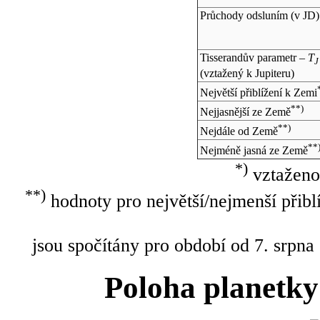
Průchody odsluním (v
JD
)
Tisserandův parametr –
T
J
(vztažený k Jupiteru)
Největší přiblížení k Zemi
**)
Nejjasnější ze Země
**)
Nejdále od Země
**
Nejméně jasná ze Země
*)
vztaženo
**)
hodnoty pro největší/nejmenší přibl
jsou spočítány pro období od 7. srpna
Poloha planetky