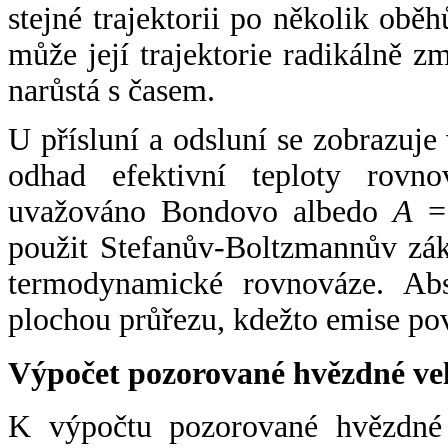
stejné trajektorii po několik oběh
může její trajektorie radikálně zm
narůstá s časem.
U přísluní a odsluní se zobrazuje
odhad efektivní teploty rovno
uvažováno Bondovo albedo
A
= 
použit Stefanův-Boltzmannův zák
termodynamické rovnováze. Abs
plochou průřezu, kdežto emise po
Výpočet pozorované hvězdné ve
K výpočtu pozorované hvězdné v