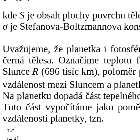
kde
S
je obsah plochy povrchu těl
σ
je Stefanova-Boltzmannova kons
Uvažujeme, že planetka i fotosfér
černá tělesa. Označíme teplotu 
Slunce
R
(696 tisíc km), poloměr
vzdálenost mezi Sluncem a plane
Na planetku dopadá část tepelnéh
Tuto část vypočítáme jako pomě
vzdálenosti planetky, tzn.