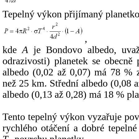
Tepelný výkon přijímaný planetko
,
kde
A
je Bondovo albedo, uvaž
odrazivosti) planetek se obecně
albedo (0,02 až 0,07) má 78 % z
než 25 km. Střední albedo (0,08 
albedo (0,13 až 0,28) má 18 % pla
Tento tepelný výkon vyzařuje po
rychlého otáčení a dobré tepelné