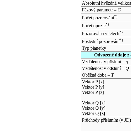
Absolutní hvězdná velikos
Fázový parametr –
G
*)
Počet pozorování
*)
Počet opozic
*)
Pozorována v letech
*)
Poslední pozorování
Typ planetky
Odvozené údaje z 
Vzdálenost v přísluní –
q
Vzdálenost v odsluní –
Q
Oběžná doba –
T
Vektor P [x]
Vektor P [y]
Vektor P [z]
Vektor Q [x]
Vektor Q [y]
Vektor Q [z]
Průchody přísluním (v
JD
)