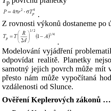
T
povrchu planetky
p
.
Z rovnosti výkonů dostaneme po 
.
Modelování vyjádření problemati
odpovídat realitě. Planetky nejso
samotný jejich povrch může mít v
přesto nám může vypočítaná hodn
vzdálenosti od Slunce.
Ověření Keplerových zákonů …