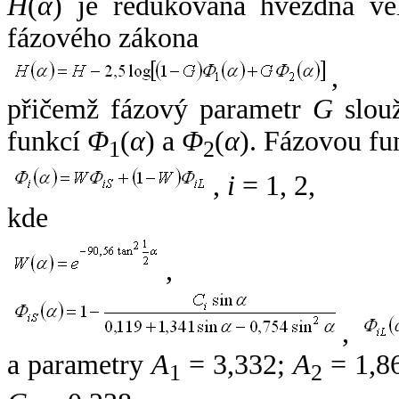
H
(
α
) je redukovaná hvězdná vel
fázového zákona
,
přičemž fázový parametr
G
slouž
funkcí
Φ
(
α
) a
Φ
(
α
). Fázovou fu
1
2
,
i
= 1, 2,
kde
,
,
a parametry
A
= 3,332;
A
= 1,8
1
2