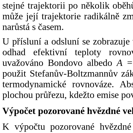
stejné trajektorii po několik oběh
může její trajektorie radikálně zm
narůstá s časem.
U přísluní a odsluní se zobrazuje
odhad efektivní teploty rovno
uvažováno Bondovo albedo
A
= 
použit Stefanův-Boltzmannův zák
termodynamické rovnováze. Abs
plochou průřezu, kdežto emise po
Výpočet pozorované hvězdné ve
K výpočtu pozorované hvězdné v