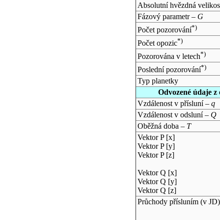
Absolutní hvězdná velikos
Fázový parametr –
G
*)
Počet pozorování
*)
Počet opozic
*)
Pozorována v letech
*)
Poslední pozorování
Typ planetky
Odvozené údaje z 
Vzdálenost v přísluní –
q
Vzdálenost v odsluní –
Q
Oběžná doba –
T
Vektor P [x]
Vektor P [y]
Vektor P [z]
Vektor Q [x]
Vektor Q [y]
Vektor Q [z]
Průchody přísluním (v
JD
)