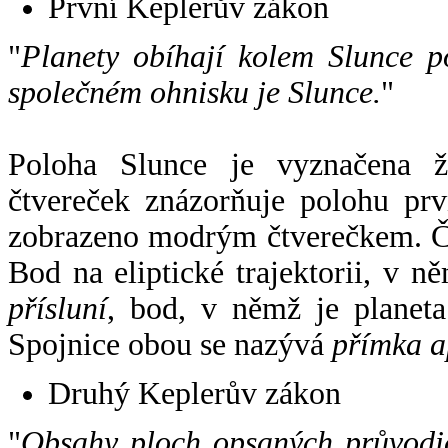
První Keplerův zákon
"
Planety obíhají kolem Slunce p
společném ohnisku je Slunce.
"
Poloha Slunce je vyznačena 
čtvereček znázorňuje polohu pr
zobrazeno modrým čtverečkem. Če
Bod na eliptické trajektorii, v n
přísluní
, bod, v němž je planet
Spojnice obou se nazývá
přímka a
Druhý Keplerův zákon
"
Obsahy ploch opsaných průvodič