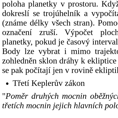
poloha planetky v prostoru. Kdy
dokreslí se trojúhelník a vypoč
(známe délky všech stran). Pomo
označení zruší. Výpočet ploch
planetky, pokud je časový interval
Body lze vybrat i mimo trajekto
zohledněn sklon dráhy k ekliptice
se pak počítají jen v rovině eklipti
Třetí Keplerův zákon
"
Poměr druhých mocnin oběžných
třetích mocnin jejich hlavních pol