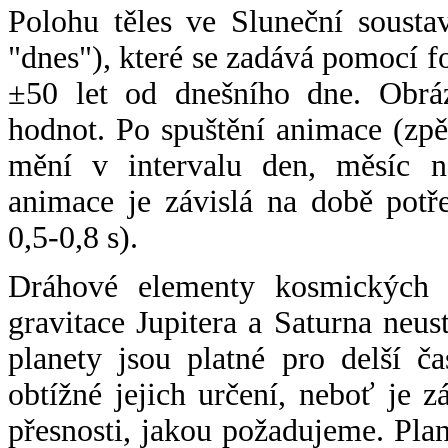
Polohu těles ve Sluneční sousta
"dnes"), které se zadává pomocí 
±50 let od dnešního dne. Obráz
hodnot. Po spuštění animace (zpě
mění v intervalu den, měsíc ne
animace je závislá na době potř
0,5-0,8 s).
Dráhové elementy kosmických t
gravitace Jupitera a Saturna neu
planety jsou platné pro delší č
obtížné jejich určení, neboť je 
přesnosti, jakou požadujeme. Pla