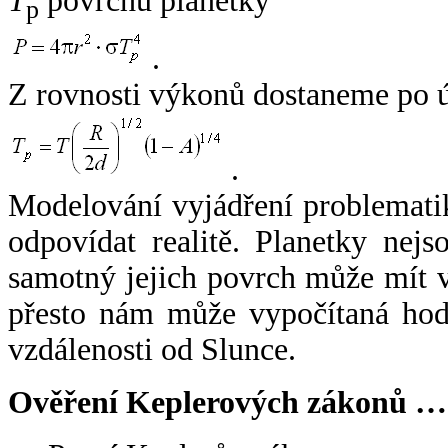
T
povrchu planetky
p
.
Z rovnosti výkonů dostaneme po 
.
Modelování vyjádření problemati
odpovídat realitě. Planetky nejso
samotný jejich povrch může mít v
přesto nám může vypočítaná hodn
vzdálenosti od Slunce.
Ověření Keplerových zákonů …