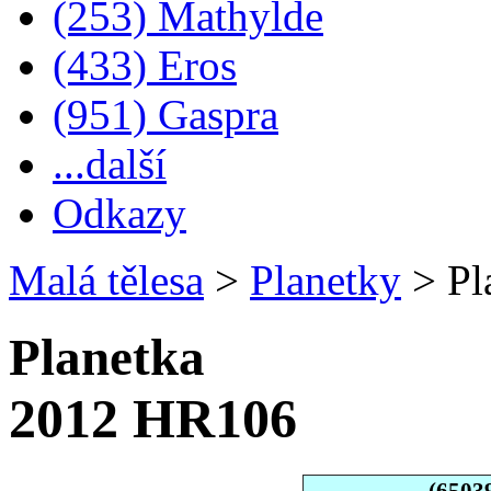
(253) Mathylde
(433) Eros
(951) Gaspra
...další
Odkazy
Malá tělesa
>
Planetky
>
Pl
Planetka
2012 HR106
(6503