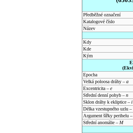
Předběžné označení
Katalogové číslo
Název
Kdy
Kde
Kým
E
(Ekv
Epocha
Velká poloosa dráhy –
a
Excentricita –
e
Střední denní pohyb –
n
Sklon dráhy k ekliptice –
i
Délka vzestupného uzlu –
Argument šířky perihelu 
Střední anomálie –
M