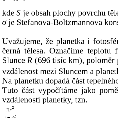
kde
S
je obsah plochy povrchu těl
σ
je Stefanova-Boltzmannova kons
Uvažujeme, že planetka i fotosfér
černá tělesa. Označíme teplotu 
Slunce
R
(696 tisíc km), poloměr
vzdálenost mezi Sluncem a plane
Na planetku dopadá část tepelnéh
Tuto část vypočítáme jako pomě
vzdálenosti planetky, tzn.