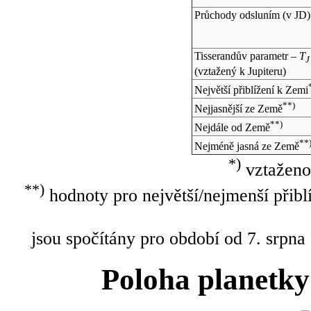
Průchody odsluním (v
JD
)
Tisserandův parametr –
T
J
(vztažený k Jupiteru)
Největší přiblížení k Zemi
**)
Nejjasnější ze Země
**)
Nejdále od Země
**
Nejméně jasná ze Země
*)
vztaženo
**)
hodnoty pro největší/nejmenší přibl
jsou spočítány pro období od 7. srpna
Poloha planetky