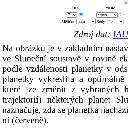
Den
Měsíc
.
Měřítko:
Body
:
Zdroj dat:
IAU
Na obrázku je v základním nastav
ve Sluneční soustavě v rovině ek
podle vzdálenosti planetky v odsl
planetky vykreslila a optimálně
které lze změnit z vybraných h
trajektorií) některých planet Sl
naznačuje, zda se planetka nacház
ní (červeně).