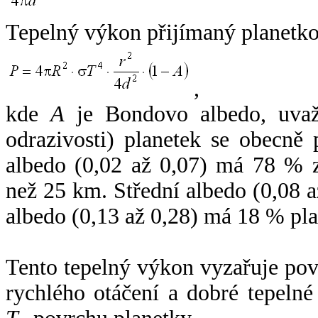
Tepelný výkon přijímaný planetko
,
kde
A
je Bondovo albedo, uvaž
odrazivosti) planetek se obecně
albedo (0,02 až 0,07) má 78 % z
než 25 km. Střední albedo (0,08 
albedo (0,13 až 0,28) má 18 % pla
Tento tepelný výkon vyzařuje po
rychlého otáčení a dobré tepelné