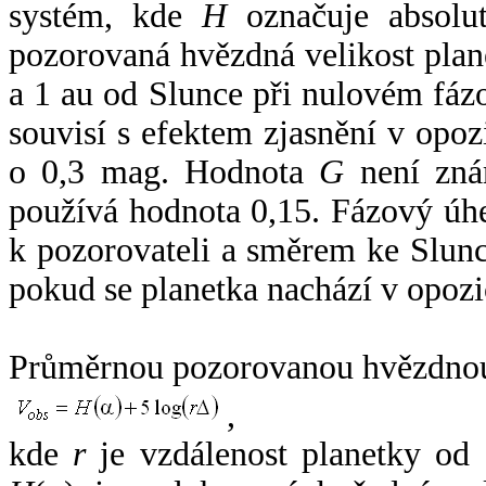
systém, kde
H
označuje absolut
pozorovaná hvězdná velikost plan
a 1 au od Slunce při nulovém fá
souvisí s efektem zjasnění v opoz
o 0,3 mag. Hodnota
G
není zná
používá hodnota 0,15. Fázový úh
k pozorovateli a směrem ke Slunc
pokud se planetka nachází v opozi
Průměrnou pozorovanou hvězdnou 
,
kde
r
je vzdálenost planetky od