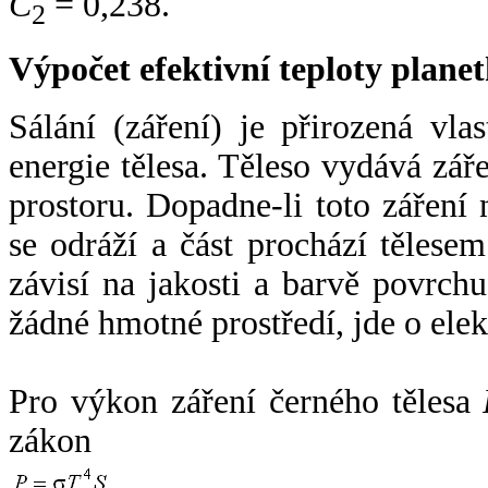
C
= 0,238.
2
Výpočet efektivní teploty plan
Sálání (záření) je přirozená vla
energie tělesa. Těleso vydává zá
prostoru. Dopadne-li toto záření n
se odráží a část prochází tělesem
závisí na jakosti a barvě povrch
žádné hmotné prostředí, jde o ele
Pro výkon záření černého tělesa
zákon