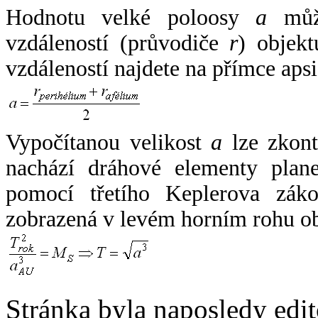
Hodnotu velké poloosy
a
může
vzdáleností (průvodiče
r
) objekt
vzdáleností najdete na přímce apsi
Vypočítanou velikost
a
lze zkont
nachází dráhové elementy plane
pomocí třetího Keplerova zák
zobrazená v levém horním rohu o
Stránka byla naposledy edi