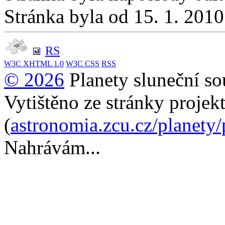
Stránka byla od 15. 1. 201
RS
W3C
XHTML 1.0
W3C
CSS
RSS
© 2026
Planety sluneční so
Vytištěno ze stránky projek
(
astronomia.zcu.cz/planety
Nahrávám...