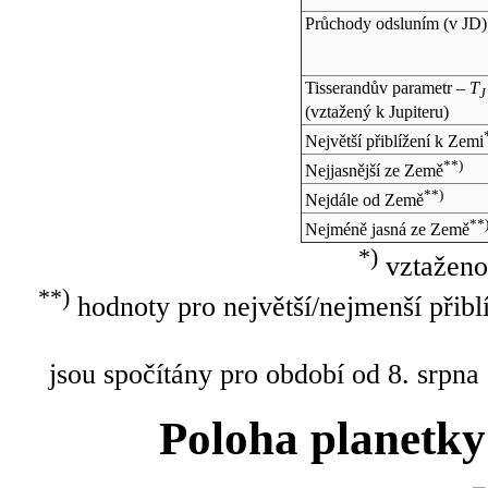
Průchody odsluním (v
JD
)
Tisserandův parametr –
T
J
(vztažený k Jupiteru)
Největší přiblížení k Zemi
**)
Nejjasnější ze Země
**)
Nejdále od Země
**
Nejméně jasná ze Země
*)
vztaženo
**)
hodnoty pro největší/nejmenší přibl
jsou spočítány pro období od 8. srpna
Poloha planetky