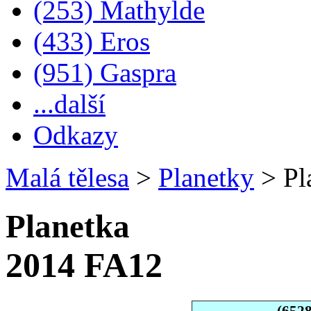
(253) Mathylde
(433) Eros
(951) Gaspra
...další
Odkazy
Malá tělesa
>
Planetky
>
Pl
Planetka
2014 FA12
(652