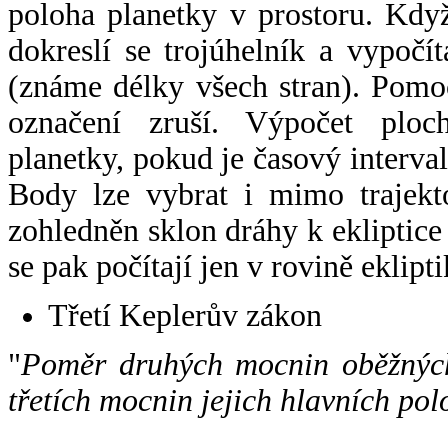
poloha planetky v prostoru. Kdy
dokreslí se trojúhelník a vypoč
(známe délky všech stran). Pomo
označení zruší. Výpočet ploch
planetky, pokud je časový interval
Body lze vybrat i mimo trajekto
zohledněn sklon dráhy k ekliptice
se pak počítají jen v rovině eklipti
Třetí Keplerův zákon
"
Poměr druhých mocnin oběžných
třetích mocnin jejich hlavních pol