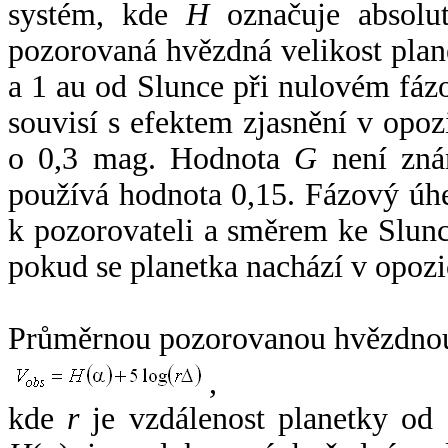
systém, kde
H
označuje absolut
pozorovaná hvězdná velikost plan
a 1 au od Slunce při nulovém fá
souvisí s efektem zjasnění v opoz
o 0,3 mag. Hodnota
G
není zná
používá hodnota 0,15. Fázový úh
k pozorovateli a směrem ke Slunc
pokud se planetka nachází v opozi
Průměrnou pozorovanou hvězdnou 
,
kde
r
je vzdálenost planetky od