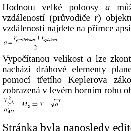
Hodnotu velké poloosy
a
může
vzdáleností (průvodiče
r
) objekt
vzdáleností najdete na přímce apsi
Vypočítanou velikost
a
lze zkont
nachází dráhové elementy plane
pomocí třetího Keplerova zák
zobrazená v levém horním rohu o
Stránka byla naposledy edi