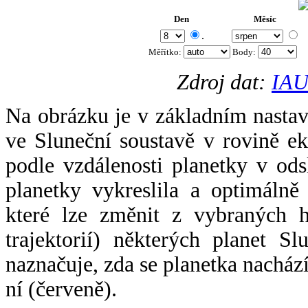
Den
Měsíc
.
Měřítko:
Body
:
Zdroj dat:
IAU
Na obrázku je v základním nastav
ve Sluneční soustavě v rovině ek
podle vzdálenosti planetky v odsl
planetky vykreslila a optimálně
které lze změnit z vybraných h
trajektorií) některých planet Sl
naznačuje, zda se planetka nacház
ní (červeně).