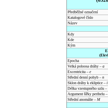
Předběžné označení
Katalogové číslo
Název
Kdy
Kde
Kým
E
(Ekv
Epocha
Velká poloosa dráhy –
a
Excentricita –
e
Střední denní pohyb –
n
Sklon dráhy k ekliptice –
i
Délka vzestupného uzlu –
Argument šířky perihelu 
Střední anomálie –
M