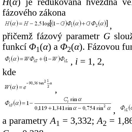
H
(
α
) je redukovaná hvězdná vel
fázového zákona
,
přičemž fázový parametr
G
slouž
funkcí
Φ
(
α
) a
Φ
(
α
). Fázovou fu
1
2
,
i
= 1, 2,
kde
,
,
a parametry
A
= 3,332;
A
= 1,8
1
2