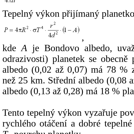
Tepelný výkon přijímaný planetko
,
kde
A
je Bondovo albedo, uvaž
odrazivosti) planetek se obecně
albedo (0,02 až 0,07) má 78 % z
než 25 km. Střední albedo (0,08 
albedo (0,13 až 0,28) má 18 % pla
Tento tepelný výkon vyzařuje po
rychlého otáčení a dobré tepelné