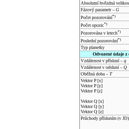
Absolutní hvězdná velikos
Fázový parametr –
G
*)
Počet pozorování
*)
Počet opozic
*)
Pozorována v letech
*)
Poslední pozorování
Typ planetky
Odvozené údaje z 
Vzdálenost v přísluní –
q
Vzdálenost v odsluní –
Q
Oběžná doba –
T
Vektor P [x]
Vektor P [y]
Vektor P [z]
Vektor Q [x]
Vektor Q [y]
Vektor Q [z]
Průchody přísluním (v
JD
)