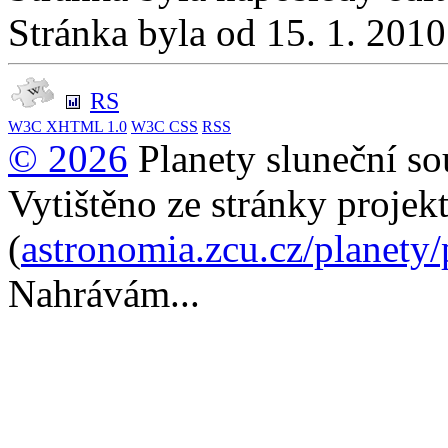
Stránka byla od 15. 1. 201
RS
W3C
XHTML 1.0
W3C
CSS
RSS
© 2026
Planety sluneční so
Vytištěno ze stránky projek
(
astronomia.zcu.cz/planety
Nahrávám...