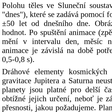
Polohu těles ve Sluneční sousta
"dnes"), které se zadává pomocí 
±50 let od dnešního dne. Obráz
hodnot. Po spuštění animace (zpě
mění v intervalu den, měsíc ne
animace je závislá na době potř
0,5-0,8 s).
Dráhové elementy kosmických t
gravitace Jupitera a Saturna neu
planety jsou platné pro delší č
obtížné jejich určení, neboť je 
přesnosti, jakou požadujeme. Pla