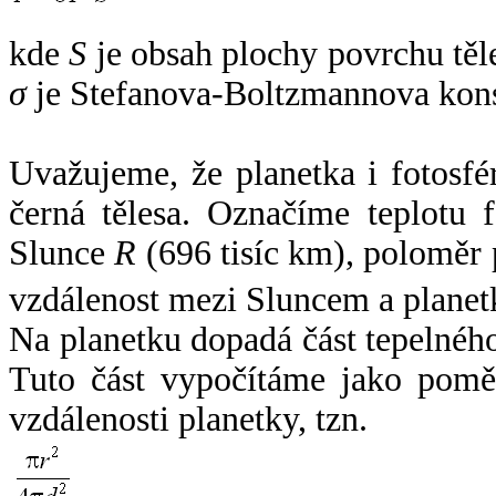
kde
S
je obsah plochy povrchu těl
σ
je Stefanova-Boltzmannova kons
Uvažujeme, že planetka i fotosfér
černá tělesa. Označíme teplotu 
Slunce
R
(696 tisíc km), poloměr
vzdálenost mezi Sluncem a plane
Na planetku dopadá část tepelnéh
Tuto část vypočítáme jako pomě
vzdálenosti planetky, tzn.