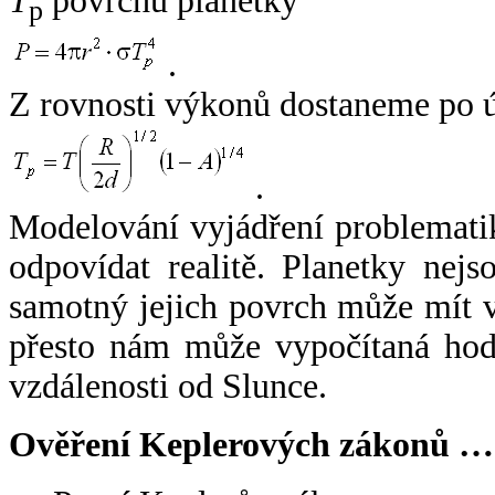
T
povrchu planetky
p
.
Z rovnosti výkonů dostaneme po 
.
Modelování vyjádření problemati
odpovídat realitě. Planetky nejso
samotný jejich povrch může mít v
přesto nám může vypočítaná hodn
vzdálenosti od Slunce.
Ověření Keplerových zákonů …