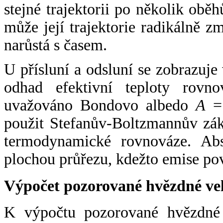
stejné trajektorii po několik oběh
může její trajektorie radikálně zm
narůstá s časem.
U přísluní a odsluní se zobrazuje
odhad efektivní teploty rovno
uvažováno Bondovo albedo
A
= 
použit Stefanův-Boltzmannův zák
termodynamické rovnováze. Abs
plochou průřezu, kdežto emise po
Výpočet pozorované hvězdné ve
K výpočtu pozorované hvězdné v