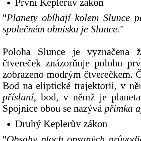
První Keplerův zákon
"
Planety obíhají kolem Slunce p
společném ohnisku je Slunce.
"
Poloha Slunce je vyznačena 
čtvereček znázorňuje polohu pr
zobrazeno modrým čtverečkem. Če
Bod na eliptické trajektorii, v n
přísluní
, bod, v němž je planet
Spojnice obou se nazývá
přímka a
Druhý Keplerův zákon
"
Obsahy ploch opsaných průvodič