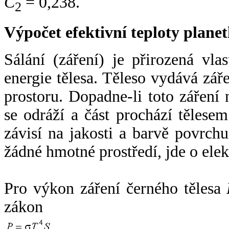
C
= 0,238.
2
Výpočet efektivní teploty plan
Sálání (záření) je přirozená vla
energie tělesa. Těleso vydává zá
prostoru. Dopadne-li toto záření n
se odráží a část prochází tělesem
závisí na jakosti a barvě povrch
žádné hmotné prostředí, jde o ele
Pro výkon záření černého tělesa
zákon