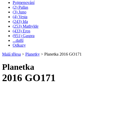
Pojmenování
(2) Pallas
(3) Juno
(4) Vesta
(243) Ida
(253) Mathylde
(433) Eros
(951) Gaspra
...další
Odkazy
Malá tělesa
>
Planetky
>
Planetka 2016 GO171
Planetka
2016 GO171