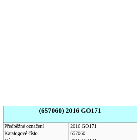
(657060) 2016 GO171
Předběžné označení
2016 GO171
Katalogové číslo
657060