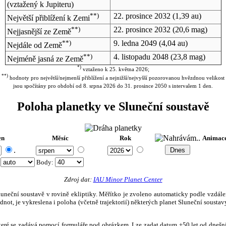
(vztažený k Jupiteru)
**)
22. prosince 2032
(1,39 au)
Největší přiblížení k Zemi
**)
22. prosince 2032
(20,6 mag)
Nejjasnější ze Země
**)
9. ledna 2049
(4,04 au)
Nejdále od Země
**)
4. listopadu 2048
(23,8 mag)
Nejméně jasná ze Země
*)
vztaženo k 25. května 2026;
**)
hodnoty pro největší/nejmenší přiblížení a nejnižší/nejvyšší pozorovanou hvězdnou velikost
jsou spočítány pro období od 8. srpna 2026 do 31. prosince 2050 s intervalem 1 den.
Poloha planetky ve Sluneční soustavě
en
Měsíc
Rok
Animac
.
:
Body
:
Zdroj dat:
IAU Minor Planet Center
eční soustavě v rovině ekliptiky. Měřítko je zvoleno automaticky podle vzdálenost
not, je vykreslena i poloha (včetně trajektorií) některých planet Sluneční soustavy
, které se zadává pomocí formuláře pod obrázkem. Lze zadat datum ±50 let od dneš