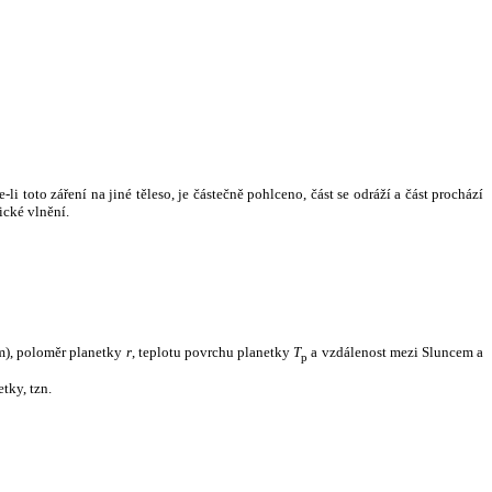
i toto záření na jiné těleso, je částečně pohlceno, část se odráží a část prochází
ické vlnění.
m), poloměr planetky
r
, teplotu povrchu planetky
T
a vzdálenost mezi Sluncem a
p
tky, tzn.