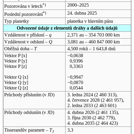
*)
2000–2025
Pozorována v letech
*)
24. dubna 2025
Poslední pozorování
Typ planetky
planetka v hlavním pásu
Odvozené údaje z elementů dráhy a dalších údajů
Vzdálenost v přísluní –
q
2,371 au – 354 703 000 km
Vzdálenost v odsluní –
Q
3,081 au – 460 847 000 km
Oběžná doba –
T
4,500 roků – 1 643,8 dnů
Vektor P [x]
−0,0638
Vektor P [y]
0,9396
Vektor P [z]
0,3363
Vektor Q [x]
−0,9947
Vektor Q [y]
−0,0870
Vektor Q [z]
0,0544
Průchody přísluním (v
JD
)
3. ledna 2024
(2 460 313),
4. července 2028
(2 461 957),
2. ledna 2033
(2 463 601)
Průchody odsluním (v
JD
)
4. dubna 2026
(2 461 135),
3. října 2030
(2 462 779),
4. dubna 2035
(2 464 423)
Tisserandův parametr –
T
3,3
J