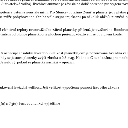
k (uživatelská volba). Rychlost animace je závislá na době potřebné pro vygenerová
itera a Saturna neustále mění. Pro Slunce (potažmo Zemi) a planety jsou platné p
 může pohybovat po zhruba stále stejné trajektorii po několik oběhů, nicméně při p
had efektivní teploty rovnovážného záření planetky, přičemž je uvažováno Bondov
záření od Slunce planetkou je plochou průřezu, kdežto emise povrchem koule.
e
H
označuje absolutní hvězdnou velikost planetky, což je pozorovaná hvězdná veli
i, kdy se jasnost planetky zvýší zhruba o 0,3 mag. Hodnota
G
není známa pro mnoho 
Je nulový, pokud se planetka nachází v opozici.
edukovaná hvězdná velikost. Její velikost vypočteme pomocí fázového zákona
(
α
) a
Φ
(
α
). Fázovou funkci vyjádříme
1
2