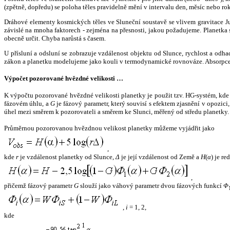
(zpětně, dopředu) se poloha těles pravidelně mění v intervalu den, měsíc nebo ro
Dráhové elementy kosmických těles ve Sluneční soustavě se vlivem gravitace Jup
závislé na mnoha faktorech - zejména na přesnosti, jakou požadujeme. Planetka se
obecně určit. Chyba narůstá s časem.
U přísluní a odsluní se zobrazuje vzdálenost objektu od Slunce, rychlost a od
zákon a planetku modelujeme jako kouli v termodynamické rovnováze. Absorpce 
Výpočet pozorované hvězdné velikosti …
K výpočtu pozorované hvězdné velikosti planetky je použit tzv. HG-systém, kd
fázovém úhlu, a
G
je fázový parametr, který souvisí s efektem zjasnění v opozic
úhel mezi směrem k pozorovateli a směrem ke Slunci, měřený od středu planetky. 
Průměrnou pozorovanou hvězdnou velikost planetky můžeme vyjádřit jako
,
kde
r
je vzdálenost planetky od Slunce,
Δ
je její vzdálenost od Země a
H
(
α
) je r
,
přičemž fázový parametr
G
slouží jako váhový parametr dvou fázových funkcí
Φ
,
i
= 1, 2,
kde