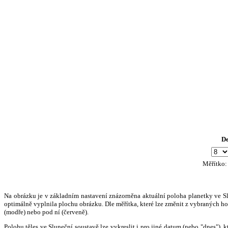
D
Měřítko
Na obrázku je v základním nastavení znázorněna aktuální poloha planetky ve Slun
optimálně vyplnila plochu obrázku. Dle měřítka, které lze změnit z vybraných hod
(modře) nebo pod ní (červeně).
Polohu těles ve Sluneční soustavě lze vykreslit i pro jiné datum (nebo "dnes")