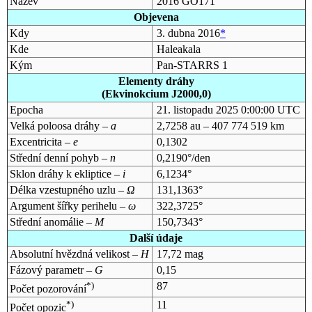
Název
2016 GO171
Objevena
Kdy
3. dubna 2016
*
Kde
Haleakala
Kým
Pan-STARRS 1
Elementy dráhy
(Ekvinokcium J2000,0)
Epocha
21. listopadu 2025 0:00:00 UTC
Velká poloosa dráhy –
a
2,7258 au – 407 774 519 km
Excentricita –
e
0,1302
Střední denní pohyb –
n
0,2190°/den
Sklon dráhy k ekliptice –
i
6,1234°
Délka vzestupného uzlu –
Ω
131,1363°
Argument šířky perihelu –
ω
322,3725°
Střední anomálie –
M
150,7343°
Další údaje
Absolutní hvězdná velikost –
H
17,72 mag
Fázový parametr –
G
0,15
*)
87
Počet pozorování
*)
11
Počet opozic