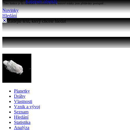
Katalogy objektů
Tato funkce je na stránkách Astronomia nová, testové otázky jsou přidávány postupně...
Novinky
Hledání
Zadejte text, který chcete hledat
Planetky
Dráhy
Vlastnosti
Vznik a vývoj
Seznam
Hledání
Statistika
Analýza