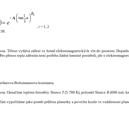
,
i
= 1, 2
238.
tělesa. Těleso vydává záření ve formě elektromagnetických vln do prostoru. Dopadne-l
u. Pro přenos tepla zářením není potřeba žádné hmotné prostředí, jde o elektromagnet
tefanova-Boltzmannova konstanta.
tělesa. Označíme teplotu fotosféry Slunce
T
(5 780 K), poloměr Slunce
R
(696 tisíc k
část vypočítáme jako poměr průřezu planetky a povrchu koule ve vzdálenosti plane