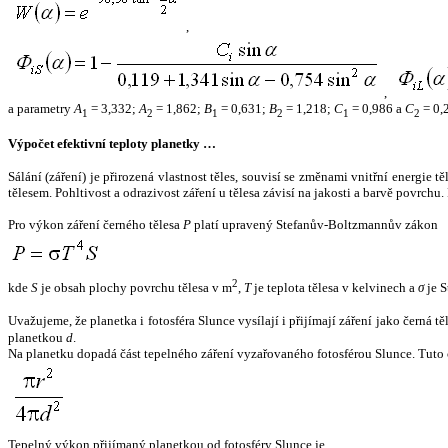
,
,
a parametry
A
= 3,332;
A
= 1,862;
B
= 0,631;
B
= 1,218;
C
= 0,986 a
C
= 0,
1
2
1
2
1
2
Výpočet efektivní teploty planetky …
Sálání (záření) je přirozená vlastnost těles, souvisí se změnami vnitřní energie 
tělesem. Pohltivost a odrazivost záření u tělesa závisí na jakosti a barvě povrch
Pro výkon záření černého tělesa
P
platí upravený Stefanův-Boltzmannův zákon
2
kde
S
je obsah plochy povrchu tělesa v m
,
T
je teplota tělesa v kelvinech a
σ
je S
Uvažujeme, že planetka i fotosféra Slunce vysílají i přijímají záření jako černá 
planetkou
d
.
Na planetku dopadá část tepelného záření vyzařovaného fotosférou Slunce. Tuto 
Tepelný výkon přijímaný planetkou od fotosféry Slunce je