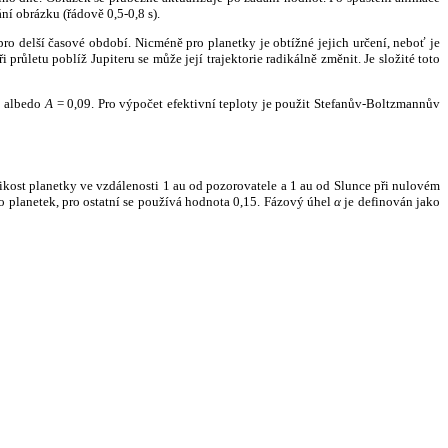
ní obrázku (řádově 0,5-0,8 s).
ro delší časové období. Nicméně pro planetky je obtížné jejich určení, neboť je
růletu poblíž Jupiteru se může její trajektorie radikálně změnit. Je složité toto
o albedo
A
= 0,09. Pro výpočet efektivní teploty je použit Stefanův-Boltzmannův
kost planetky ve vzdálenosti 1 au od pozorovatele a 1 au od Slunce při nulovém
planetek, pro ostatní se používá hodnota 0,15. Fázový úhel
α
je definován jako