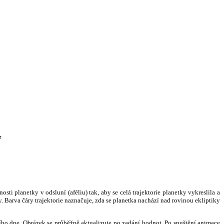
e
i planetky v odsluní (aféliu) tak, aby se celá trajektorie planetky vykreslila a
. Barva čáry trajektorie naznačuje, zda se planetka nachází nad rovinou ekliptiky
ního dne. Obrázek se průběžně aktualizuje po zadání hodnot. Po spuštění animace