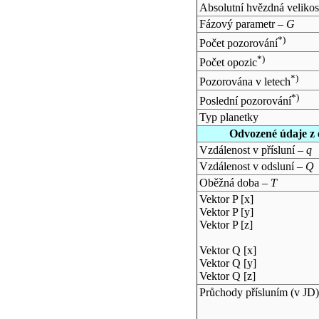
Absolutní hvězdná velikos
Fázový parametr –
G
*)
Počet pozorování
*)
Počet opozic
*)
Pozorována v letech
*)
Poslední pozorování
Typ planetky
Odvozené údaje z 
Vzdálenost v přísluní –
q
Vzdálenost v odsluní –
Q
Oběžná doba –
T
Vektor P [x]
Vektor P [y]
Vektor P [z]
Vektor Q [x]
Vektor Q [y]
Vektor Q [z]
Průchody přísluním (v
JD
)