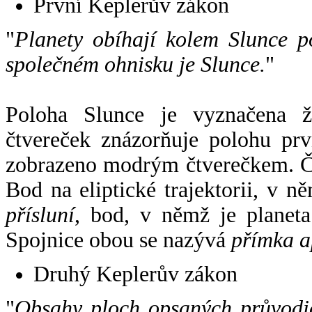
První Keplerův zákon
"
Planety obíhají kolem Slunce p
společném ohnisku je Slunce.
"
Poloha Slunce je vyznačena 
čtvereček znázorňuje polohu pr
zobrazeno modrým čtverečkem. Če
Bod na eliptické trajektorii, v n
přísluní
, bod, v němž je planet
Spojnice obou se nazývá
přímka a
Druhý Keplerův zákon
"
Obsahy ploch opsaných průvodič