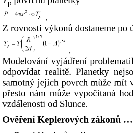
T
povrchu planetky
p
.
Z rovnosti výkonů dostaneme po 
.
Modelování vyjádření problemati
odpovídat realitě. Planetky nejso
samotný jejich povrch může mít v
přesto nám může vypočítaná hodn
vzdálenosti od Slunce.
Ověření Keplerových zákonů …