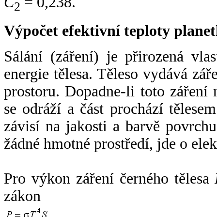
C
= 0,238.
2
Výpočet efektivní teploty plan
Sálání (záření) je přirozená vla
energie tělesa. Těleso vydává zá
prostoru. Dopadne-li toto záření n
se odráží a část prochází tělesem
závisí na jakosti a barvě povrch
žádné hmotné prostředí, jde o ele
Pro výkon záření černého tělesa
zákon