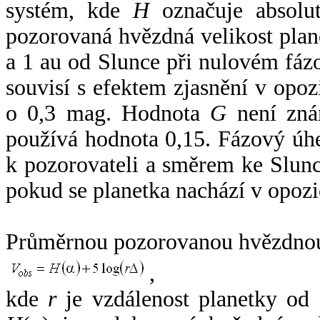
systém, kde
H
označuje absolut
pozorovaná hvězdná velikost plan
a 1 au od Slunce při nulovém fá
souvisí s efektem zjasnění v opoz
o 0,3 mag. Hodnota
G
není zná
používá hodnota 0,15. Fázový úh
k pozorovateli a směrem ke Slunc
pokud se planetka nachází v opozi
Průměrnou pozorovanou hvězdnou 
,
kde
r
je vzdálenost planetky od