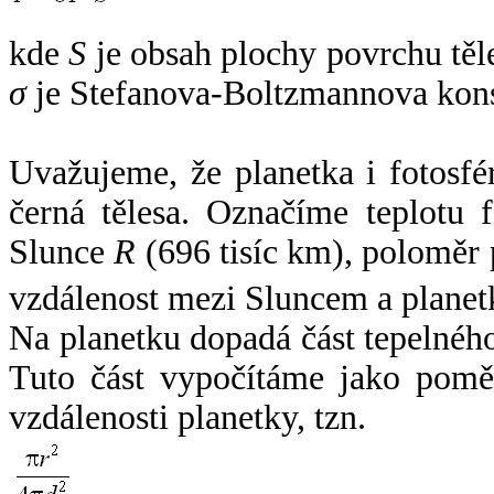
kde
S
je obsah plochy povrchu těl
σ
je Stefanova-Boltzmannova kons
Uvažujeme, že planetka i fotosfér
černá tělesa. Označíme teplotu 
Slunce
R
(696 tisíc km), poloměr
vzdálenost mezi Sluncem a plane
Na planetku dopadá část tepelnéh
Tuto část vypočítáme jako pomě
vzdálenosti planetky, tzn.