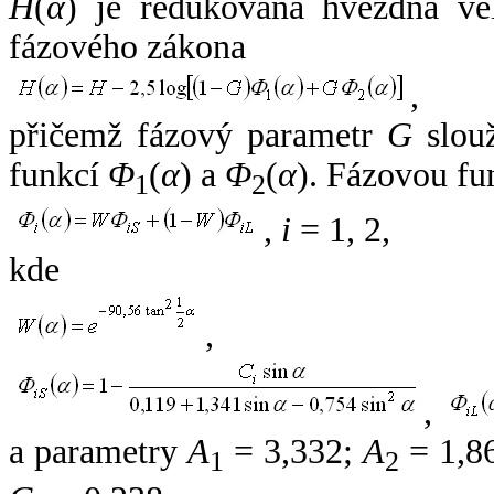
H
(
α
) je redukovaná hvězdná vel
fázového zákona
,
přičemž fázový parametr
G
slouž
funkcí
Φ
(
α
) a
Φ
(
α
). Fázovou fu
1
2
,
i
= 1, 2,
kde
,
,
a parametry
A
= 3,332;
A
= 1,8
1
2