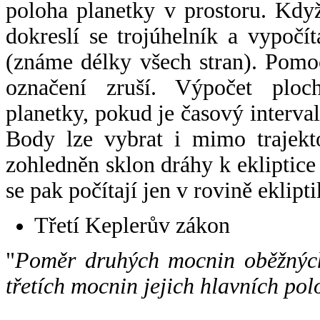
poloha planetky v prostoru. Kdy
dokreslí se trojúhelník a vypoč
(známe délky všech stran). Pomo
označení zruší. Výpočet ploch
planetky, pokud je časový interval
Body lze vybrat i mimo trajekto
zohledněn sklon dráhy k ekliptice
se pak počítají jen v rovině eklipti
Třetí Keplerův zákon
"
Poměr druhých mocnin oběžných
třetích mocnin jejich hlavních pol