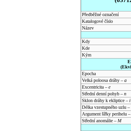
Předběžné označení
Katalogové číslo
Název
Kdy
Kde
Kým
E
(Ekv
Epocha
Velká poloosa dráhy –
a
Excentricita –
e
Střední denní pohyb –
n
Sklon dráhy k ekliptice –
i
Délka vzestupného uzlu –
Argument šířky perihelu 
Střední anomálie –
M