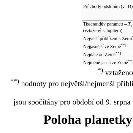
Průchody odsluním (v
JD
)
Tisserandův parametr –
T
J
(vztažený k Jupiteru)
Největší přiblížení k Zemi
**)
Nejjasnější ze Země
**)
Nejdále od Země
**
Nejméně jasná ze Země
*)
vztaženo
**)
hodnoty pro největší/nejmenší přibl
jsou spočítány pro období od 9. srpna
Poloha planetky