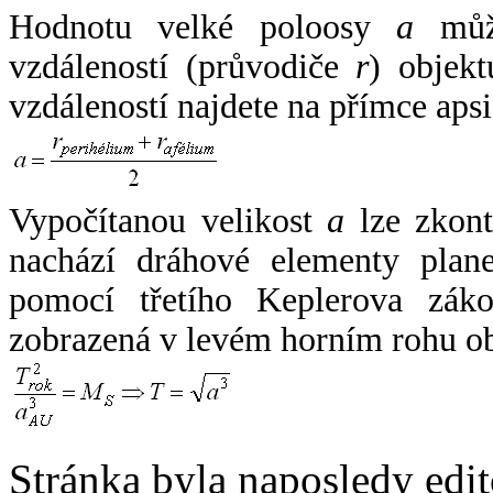
Hodnotu velké poloosy
a
může
vzdáleností (průvodiče
r
) objekt
vzdáleností najdete na přímce apsi
Vypočítanou velikost
a
lze zkont
nachází dráhové elementy plane
pomocí třetího Keplerova zák
zobrazená v levém horním rohu o
Stránka byla naposledy edi