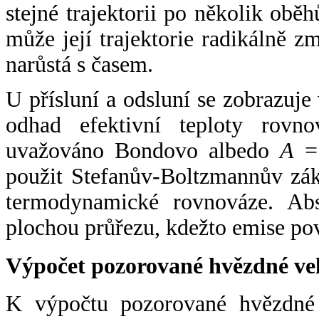
stejné trajektorii po několik oběh
může její trajektorie radikálně zm
narůstá s časem.
U přísluní a odsluní se zobrazuje
odhad efektivní teploty rovno
uvažováno Bondovo albedo
A
= 
použit Stefanův-Boltzmannův zák
termodynamické rovnováze. Abs
plochou průřezu, kdežto emise po
Výpočet pozorované hvězdné ve
K výpočtu pozorované hvězdné v