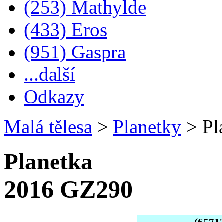
(253) Mathylde
(433) Eros
(951) Gaspra
...další
Odkazy
Malá tělesa
>
Planetky
>
Pl
Planetka
2016 GZ290
(6571