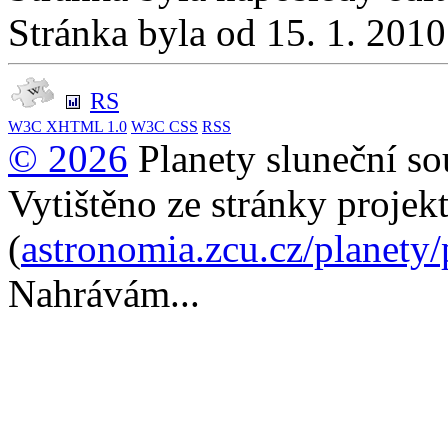
Stránka byla od 15. 1. 201
RS
W3C
XHTML 1.0
W3C
CSS
RSS
© 2026
Planety sluneční so
Vytištěno ze stránky projek
(
astronomia.zcu.cz/planety
Nahrávám...