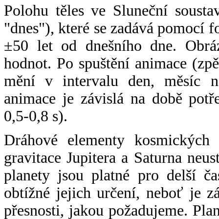
Polohu těles ve Sluneční sousta
"dnes"), které se zadává pomocí 
±50 let od dnešního dne. Obráz
hodnot. Po spuštění animace (zpě
mění v intervalu den, měsíc ne
animace je závislá na době potř
0,5-0,8 s).
Dráhové elementy kosmických t
gravitace Jupitera a Saturna neu
planety jsou platné pro delší č
obtížné jejich určení, neboť je 
přesnosti, jakou požadujeme. Pla