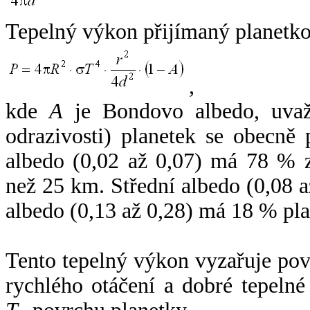
Tepelný výkon přijímaný planetko
,
kde
A
je Bondovo albedo, uvaž
odrazivosti) planetek se obecně
albedo (0,02 až 0,07) má 78 % z
než 25 km. Střední albedo (0,08 
albedo (0,13 až 0,28) má 18 % pla
Tento tepelný výkon vyzařuje po
rychlého otáčení a dobré tepelné