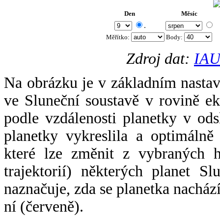
Den
Měsíc
.
Měřítko:
Body
:
Zdroj dat:
IAU
Na obrázku je v základním nastav
ve Sluneční soustavě v rovině ek
podle vzdálenosti planetky v odsl
planetky vykreslila a optimálně
které lze změnit z vybraných h
trajektorií) některých planet Sl
naznačuje, zda se planetka nacház
ní (červeně).