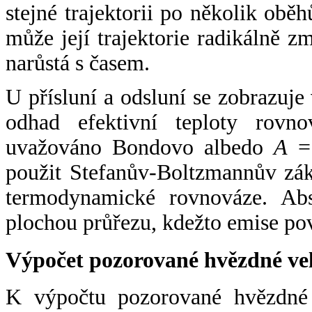
stejné trajektorii po několik oběh
může její trajektorie radikálně zm
narůstá s časem.
U přísluní a odsluní se zobrazuje
odhad efektivní teploty rovno
uvažováno Bondovo albedo
A
= 
použit Stefanův-Boltzmannův zák
termodynamické rovnováze. Abs
plochou průřezu, kdežto emise po
Výpočet pozorované hvězdné ve
K výpočtu pozorované hvězdné v