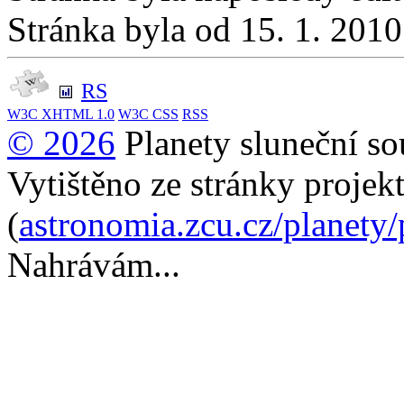
Stránka byla od 15. 1. 201
RS
W3C
XHTML 1.0
W3C
CSS
RSS
© 2026
Planety sluneční so
Vytištěno ze stránky projek
(
astronomia.zcu.cz/planety
Nahrávám...