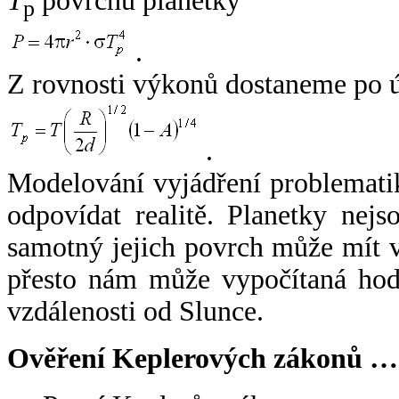
T
povrchu planetky
p
.
Z rovnosti výkonů dostaneme po 
.
Modelování vyjádření problemati
odpovídat realitě. Planetky nejso
samotný jejich povrch může mít v
přesto nám může vypočítaná hodn
vzdálenosti od Slunce.
Ověření Keplerových zákonů …