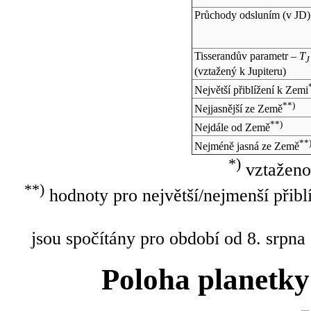
Průchody odsluním (v
JD
)
Tisserandův parametr –
T
J
(vztažený k Jupiteru)
Největší přiblížení k Zemi
**)
Nejjasnější ze Země
**)
Nejdále od Země
**
Nejméně jasná ze Země
*)
vztaženo
**)
hodnoty pro největší/nejmenší přibl
jsou spočítány pro období od 8. srpna
Poloha planetky