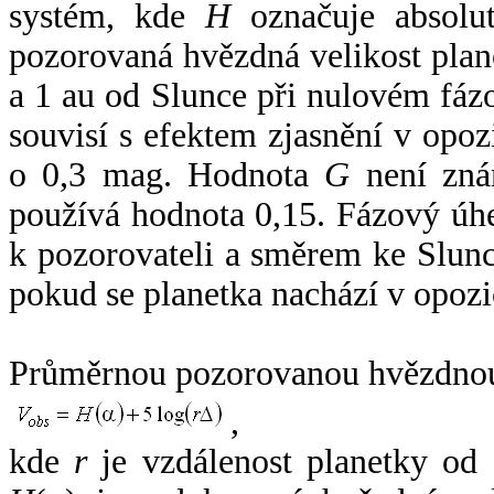
systém, kde
H
označuje absolut
pozorovaná hvězdná velikost plan
a 1 au od Slunce při nulovém fá
souvisí s efektem zjasnění v opoz
o 0,3 mag. Hodnota
G
není zná
používá hodnota 0,15. Fázový úh
k pozorovateli a směrem ke Slunc
pokud se planetka nachází v opozi
Průměrnou pozorovanou hvězdnou 
,
kde
r
je vzdálenost planetky od