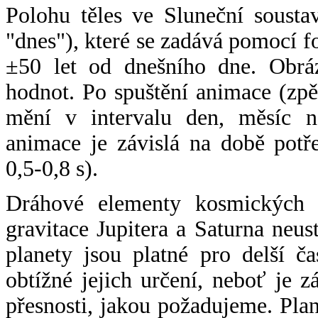
Polohu těles ve Sluneční sousta
"dnes"), které se zadává pomocí 
±50 let od dnešního dne. Obráz
hodnot. Po spuštění animace (zpě
mění v intervalu den, měsíc ne
animace je závislá na době potř
0,5-0,8 s).
Dráhové elementy kosmických t
gravitace Jupitera a Saturna neu
planety jsou platné pro delší č
obtížné jejich určení, neboť je 
přesnosti, jakou požadujeme. Pla