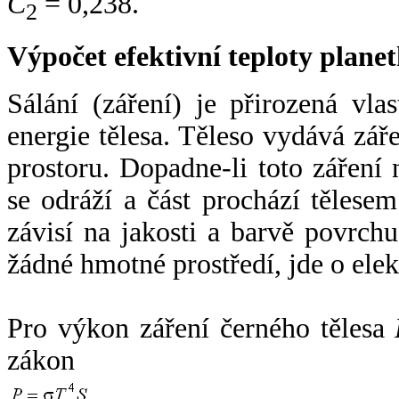
C
= 0,238.
2
Výpočet efektivní teploty plan
Sálání (záření) je přirozená vla
energie tělesa. Těleso vydává zá
prostoru. Dopadne-li toto záření n
se odráží a část prochází tělesem
závisí na jakosti a barvě povrch
žádné hmotné prostředí, jde o ele
Pro výkon záření černého tělesa
zákon