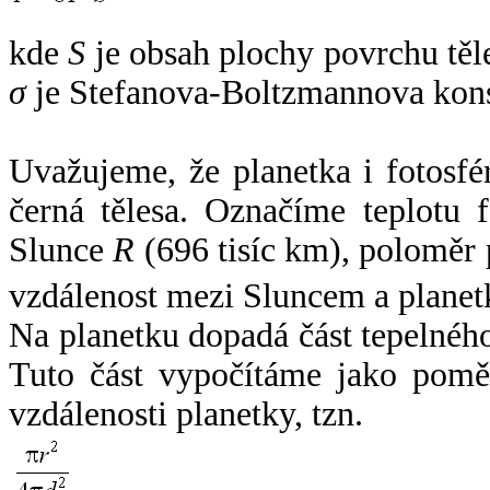
kde
S
je obsah plochy povrchu těl
σ
je Stefanova-Boltzmannova kons
Uvažujeme, že planetka i fotosfér
černá tělesa. Označíme teplotu 
Slunce
R
(696 tisíc km), poloměr
vzdálenost mezi Sluncem a plane
Na planetku dopadá část tepelnéh
Tuto část vypočítáme jako pomě
vzdálenosti planetky, tzn.