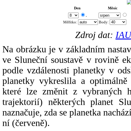
Den
Měsíc
.
Měřítko:
Body
:
Zdroj dat:
IAU
Na obrázku je v základním nastav
ve Sluneční soustavě v rovině ek
podle vzdálenosti planetky v odsl
planetky vykreslila a optimálně
které lze změnit z vybraných h
trajektorií) některých planet Sl
naznačuje, zda se planetka nacház
ní (červeně).