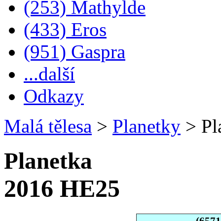
(253) Mathylde
(433) Eros
(951) Gaspra
...další
Odkazy
Malá tělesa
>
Planetky
>
Pl
Planetka
2016 HE25
(657