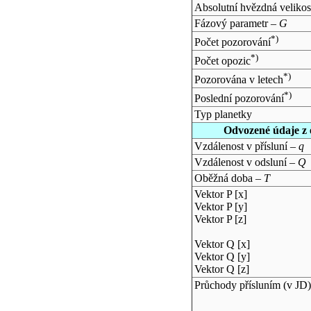
Absolutní hvězdná velikos
Fázový parametr –
G
*)
Počet pozorování
*)
Počet opozic
*)
Pozorována v letech
*)
Poslední pozorování
Typ planetky
Odvozené údaje z 
Vzdálenost v přísluní –
q
Vzdálenost v odsluní –
Q
Oběžná doba –
T
Vektor P [x]
Vektor P [y]
Vektor P [z]
Vektor Q [x]
Vektor Q [y]
Vektor Q [z]
Průchody přísluním (v
JD
)