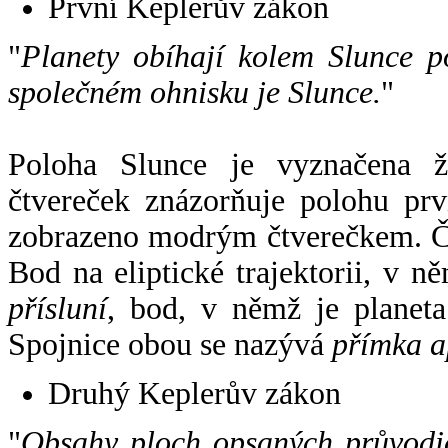
První Keplerův zákon
"
Planety obíhají kolem Slunce p
společném ohnisku je Slunce.
"
Poloha Slunce je vyznačena 
čtvereček znázorňuje polohu pr
zobrazeno modrým čtverečkem. Če
Bod na eliptické trajektorii, v n
přísluní
, bod, v němž je planet
Spojnice obou se nazývá
přímka a
Druhý Keplerův zákon
"
Obsahy ploch opsaných průvodič