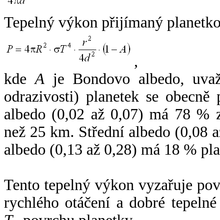
Tepelný výkon přijímaný planetko
,
kde
A
je Bondovo albedo, uvaž
odrazivosti) planetek se obecně
albedo (0,02 až 0,07) má 78 % z
než 25 km. Střední albedo (0,08 
albedo (0,13 až 0,28) má 18 % pla
Tento tepelný výkon vyzařuje po
rychlého otáčení a dobré tepelné