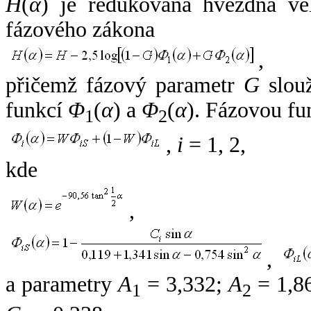
H
(
α
) je redukovaná hvězdná vel
fázového zákona
,
přičemž fázový parametr
G
slouž
funkcí
Φ
(
α
) a
Φ
(
α
). Fázovou fu
1
2
,
i
= 1, 2,
kde
,
,
a parametry
A
= 3,332;
A
= 1,8
1
2