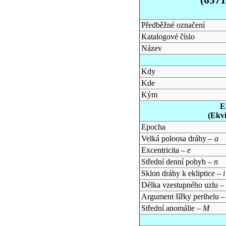
Předběžné označení
Katalogové číslo
Název
Kdy
Kde
Kým
E
(Ekv
Epocha
Velká poloosa dráhy –
a
Excentricita –
e
Střední denní pohyb –
n
Sklon dráhy k ekliptice –
i
Délka vzestupného uzlu –
Argument šířky perihelu 
Střední anomálie –
M