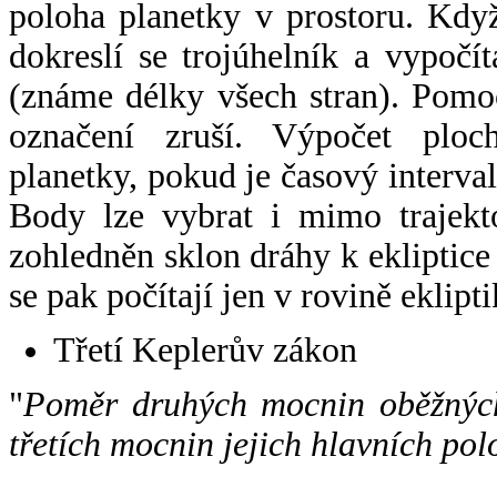
poloha planetky v prostoru. Kdy
dokreslí se trojúhelník a vypoč
(známe délky všech stran). Pomo
označení zruší. Výpočet ploch
planetky, pokud je časový interval
Body lze vybrat i mimo trajekto
zohledněn sklon dráhy k ekliptice
se pak počítají jen v rovině eklipti
Třetí Keplerův zákon
"
Poměr druhých mocnin oběžných
třetích mocnin jejich hlavních pol