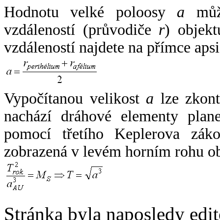
Hodnotu velké poloosy
a
může
vzdáleností (průvodiče
r
) objekt
vzdáleností najdete na přímce apsi
Vypočítanou velikost
a
lze zkont
nachází dráhové elementy plane
pomocí třetího Keplerova zák
zobrazená v levém horním rohu o
Stránka byla naposledy edi