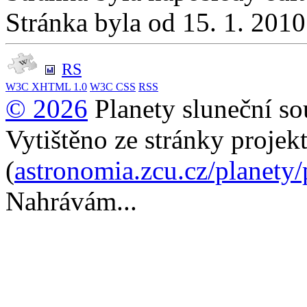
Stránka byla od 15. 1. 201
RS
W3C
XHTML 1.0
W3C
CSS
RSS
© 2026
Planety sluneční so
Vytištěno ze stránky projek
(
astronomia.zcu.cz/planety
Nahrávám...