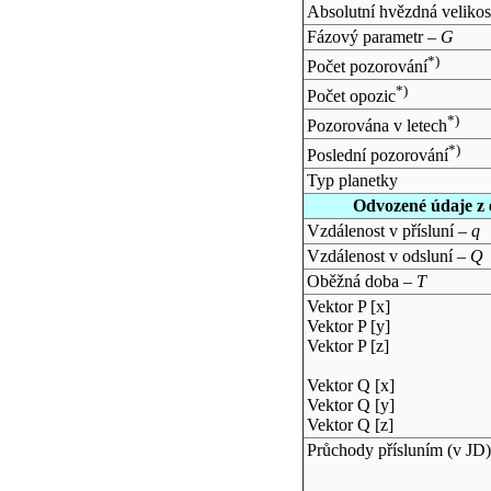
Absolutní hvězdná velikos
Fázový parametr –
G
*)
Počet pozorování
*)
Počet opozic
*)
Pozorována v letech
*)
Poslední pozorování
Typ planetky
Odvozené údaje z 
Vzdálenost v přísluní –
q
Vzdálenost v odsluní –
Q
Oběžná doba –
T
Vektor P [x]
Vektor P [y]
Vektor P [z]
Vektor Q [x]
Vektor Q [y]
Vektor Q [z]
Průchody přísluním (v
JD
)