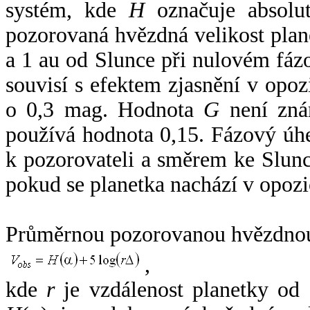
systém, kde
H
označuje absolut
pozorovaná hvězdná velikost plan
a 1 au od Slunce při nulovém fá
souvisí s efektem zjasnění v opoz
o 0,3 mag. Hodnota
G
není zná
používá hodnota 0,15. Fázový úh
k pozorovateli a směrem ke Slunc
pokud se planetka nachází v opozi
Průměrnou pozorovanou hvězdnou 
,
kde
r
je vzdálenost planetky od