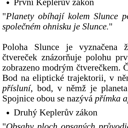
První Keplerův zákon
"
Planety obíhají kolem Slunce p
společném ohnisku je Slunce.
"
Poloha Slunce je vyznačena 
čtvereček znázorňuje polohu pr
zobrazeno modrým čtverečkem. Če
Bod na eliptické trajektorii, v n
přísluní
, bod, v němž je planet
Spojnice obou se nazývá
přímka a
Druhý Keplerův zákon
"
Obsahy ploch opsaných průvodič