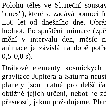
Polohu těles ve Sluneční sousta
"dnes"), které se zadává pomocí 
±50 let od dnešního dne. Obráz
hodnot. Po spuštění animace (zpě
mění v intervalu den, měsíc ne
animace je závislá na době potř
0,5-0,8 s).
Dráhové elementy kosmických t
gravitace Jupitera a Saturna neu
planety jsou platné pro delší č
obtížné jejich určení, neboť je 
přesnosti, jakou požadujeme. Pla