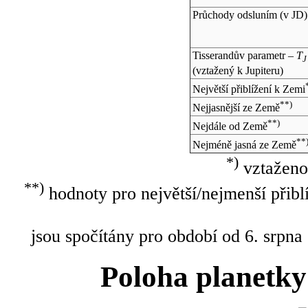
Průchody odsluním (v
JD
)
Tisserandův parametr –
T
J
(vztažený k Jupiteru)
Největší přiblížení k Zemi
**)
Nejjasnější ze Země
**)
Nejdále od Země
**
Nejméně jasná ze Země
*)
vztaženo
**)
hodnoty pro největší/nejmenší přibl
jsou spočítány pro období od 6. srpna
Poloha planetky