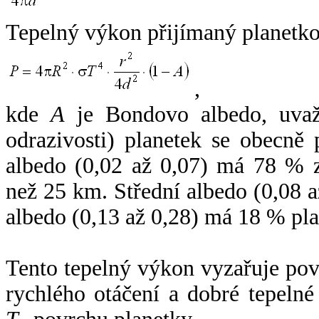
Tepelný výkon přijímaný planetko
,
kde
A
je Bondovo albedo, uvaž
odrazivosti) planetek se obecně
albedo (0,02 až 0,07) má 78 % z
než 25 km. Střední albedo (0,08 
albedo (0,13 až 0,28) má 18 % pla
Tento tepelný výkon vyzařuje po
rychlého otáčení a dobré tepelné