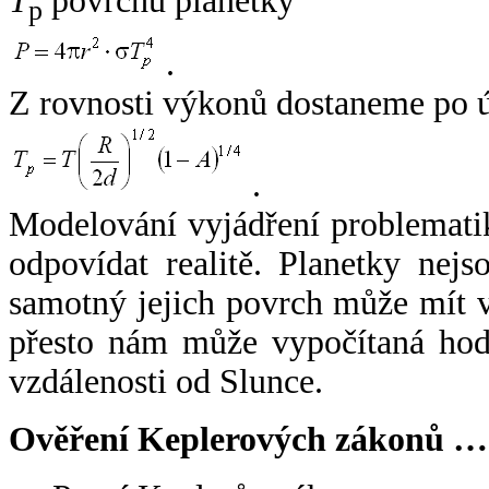
T
povrchu planetky
p
.
Z rovnosti výkonů dostaneme po 
.
Modelování vyjádření problemati
odpovídat realitě. Planetky nejso
samotný jejich povrch může mít v
přesto nám může vypočítaná hodn
vzdálenosti od Slunce.
Ověření Keplerových zákonů …