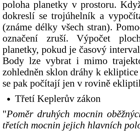
poloha planetky v prostoru. Kdy
dokreslí se trojúhelník a vypoč
(známe délky všech stran). Pomo
označení zruší. Výpočet ploch
planetky, pokud je časový interval
Body lze vybrat i mimo trajekto
zohledněn sklon dráhy k ekliptice
se pak počítají jen v rovině eklipti
Třetí Keplerův zákon
"
Poměr druhých mocnin oběžných
třetích mocnin jejich hlavních pol