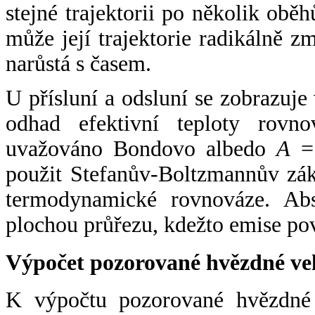
stejné trajektorii po několik oběh
může její trajektorie radikálně zm
narůstá s časem.
U přísluní a odsluní se zobrazuje
odhad efektivní teploty rovno
uvažováno Bondovo albedo
A
= 
použit Stefanův-Boltzmannův zák
termodynamické rovnováze. Abs
plochou průřezu, kdežto emise po
Výpočet pozorované hvězdné ve
K výpočtu pozorované hvězdné v