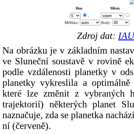
Den
Měsíc
.
Měřítko:
Body
:
Zdroj dat:
IAU
Na obrázku je v základním nastav
ve Sluneční soustavě v rovině ek
podle vzdálenosti planetky v odsl
planetky vykreslila a optimálně
které lze změnit z vybraných h
trajektorií) některých planet Sl
naznačuje, zda se planetka nacház
ní (červeně).