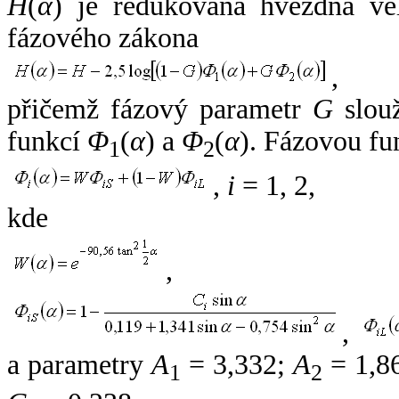
H
(
α
) je redukovaná hvězdná vel
fázového zákona
,
přičemž fázový parametr
G
slouž
funkcí
Φ
(
α
) a
Φ
(
α
). Fázovou fu
1
2
,
i
= 1, 2,
kde
,
,
a parametry
A
= 3,332;
A
= 1,8
1
2