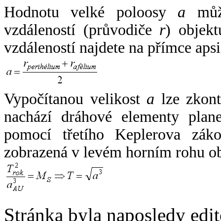
Hodnotu velké poloosy
a
může
vzdáleností (průvodiče
r
) objekt
vzdáleností najdete na přímce apsi
Vypočítanou velikost
a
lze zkont
nachází dráhové elementy plane
pomocí třetího Keplerova zák
zobrazená v levém horním rohu o
Stránka byla naposledy edi