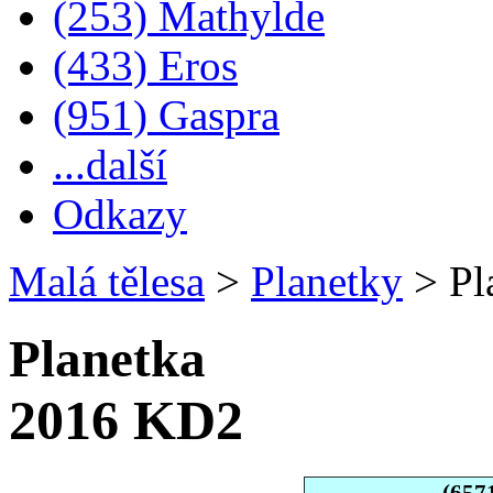
(253) Mathylde
(433) Eros
(951) Gaspra
...další
Odkazy
Malá tělesa
>
Planetky
>
Pl
Planetka
2016 KD2
(657