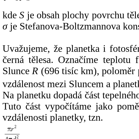
kde
S
je obsah plochy povrchu těl
σ
je Stefanova-Boltzmannova kons
Uvažujeme, že planetka i fotosfér
černá tělesa. Označíme teplotu 
Slunce
R
(696 tisíc km), poloměr
vzdálenost mezi Sluncem a plane
Na planetku dopadá část tepelnéh
Tuto část vypočítáme jako pomě
vzdálenosti planetky, tzn.