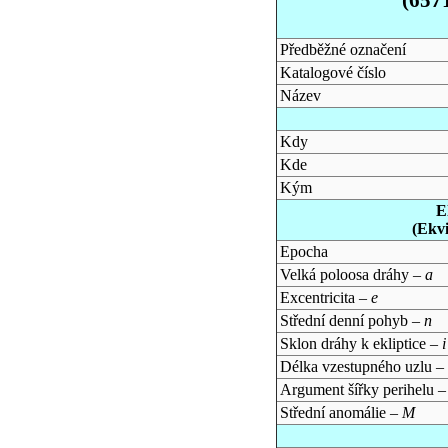
Předběžné označení
Katalogové číslo
Název
Kdy
Kde
Kým
E
(Ekv
Epocha
Velká poloosa dráhy –
a
Excentricita –
e
Střední denní pohyb –
n
Sklon dráhy k ekliptice –
i
Délka vzestupného uzlu –
Argument šířky perihelu 
Střední anomálie –
M