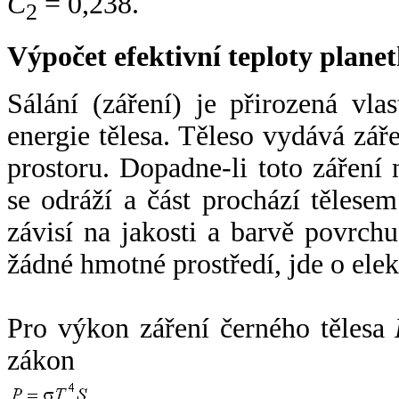
C
= 0,238.
2
Výpočet efektivní teploty plan
Sálání (záření) je přirozená vla
energie tělesa. Těleso vydává zá
prostoru. Dopadne-li toto záření n
se odráží a část prochází tělesem
závisí na jakosti a barvě povrch
žádné hmotné prostředí, jde o ele
Pro výkon záření černého tělesa
zákon