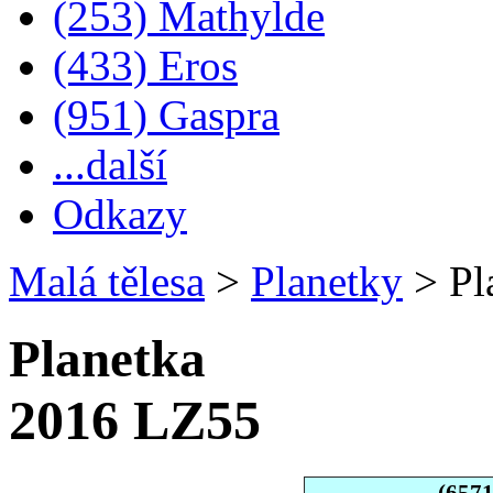
(253) Mathylde
(433) Eros
(951) Gaspra
...další
Odkazy
Malá tělesa
>
Planetky
>
Pl
Planetka
2016 LZ55
(657