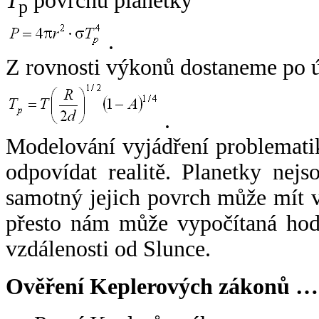
T
povrchu planetky
p
.
Z rovnosti výkonů dostaneme po 
.
Modelování vyjádření problemati
odpovídat realitě. Planetky nejso
samotný jejich povrch může mít v
přesto nám může vypočítaná hodn
vzdálenosti od Slunce.
Ověření Keplerových zákonů …