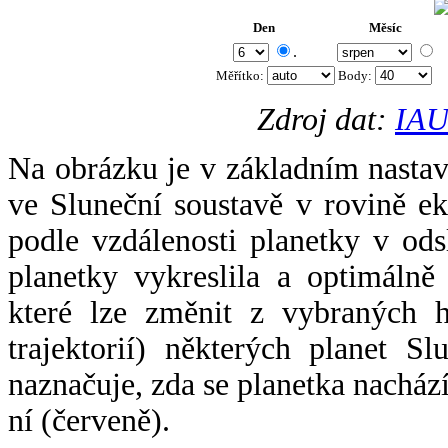
Den
Měsíc
.
Měřítko:
Body
:
Zdroj dat:
IAU
Na obrázku je v základním nastav
ve Sluneční soustavě v rovině ek
podle vzdálenosti planetky v odsl
planetky vykreslila a optimálně
které lze změnit z vybraných h
trajektorií) některých planet Sl
naznačuje, zda se planetka nacház
ní (červeně).