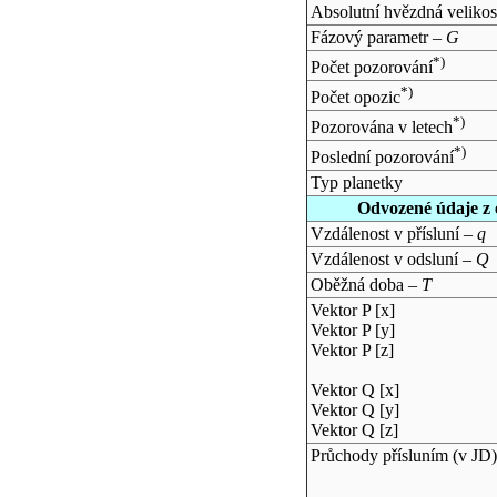
Absolutní hvězdná velikos
Fázový parametr –
G
*)
Počet pozorování
*)
Počet opozic
*)
Pozorována v letech
*)
Poslední pozorování
Typ planetky
Odvozené údaje z 
Vzdálenost v přísluní –
q
Vzdálenost v odsluní –
Q
Oběžná doba –
T
Vektor P [x]
Vektor P [y]
Vektor P [z]
Vektor Q [x]
Vektor Q [y]
Vektor Q [z]
Průchody přísluním (v
JD
)