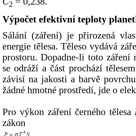
C
= 0,238.
2
Výpočet efektivní teploty plan
Sálání (záření) je přirozená vla
energie tělesa. Těleso vydává zá
prostoru. Dopadne-li toto záření n
se odráží a část prochází tělesem
závisí na jakosti a barvě povrch
žádné hmotné prostředí, jde o ele
Pro výkon záření černého tělesa
zákon