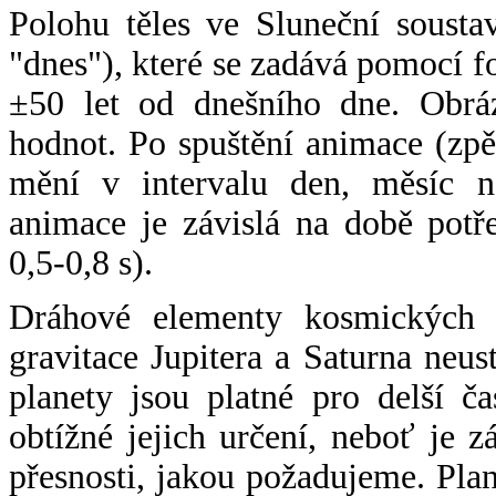
Polohu těles ve Sluneční sousta
"dnes"), které se zadává pomocí 
±50 let od dnešního dne. Obráz
hodnot. Po spuštění animace (zpě
mění v intervalu den, měsíc ne
animace je závislá na době potř
0,5-0,8 s).
Dráhové elementy kosmických t
gravitace Jupitera a Saturna neu
planety jsou platné pro delší č
obtížné jejich určení, neboť je 
přesnosti, jakou požadujeme. Pla