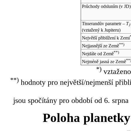
Průchody odsluním (v
JD
)
Tisserandův parametr –
T
J
(vztažený k Jupiteru)
Největší přiblížení k Zemi
**)
Nejjasnější ze Země
**)
Nejdále od Země
**
Nejméně jasná ze Země
*)
vztaženo
**)
hodnoty pro největší/nejmenší přibl
jsou spočítány pro období od 6. srpna
Poloha planetky