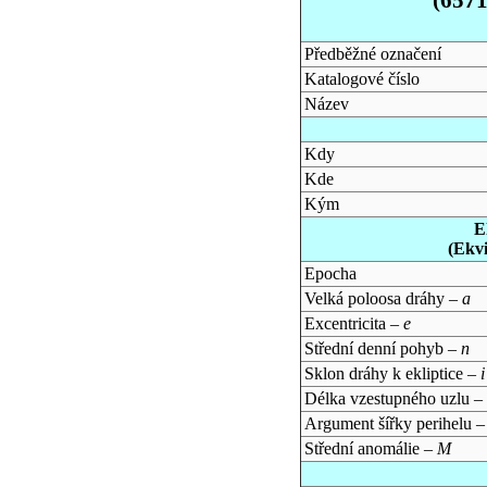
Předběžné označení
Katalogové číslo
Název
Kdy
Kde
Kým
E
(Ekv
Epocha
Velká poloosa dráhy –
a
Excentricita –
e
Střední denní pohyb –
n
Sklon dráhy k ekliptice –
i
Délka vzestupného uzlu –
Argument šířky perihelu 
Střední anomálie –
M