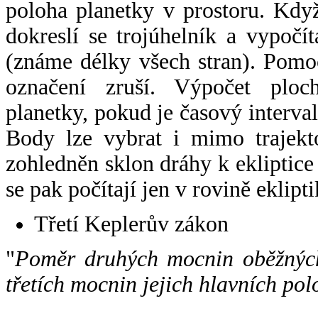
poloha planetky v prostoru. Kdy
dokreslí se trojúhelník a vypoč
(známe délky všech stran). Pomo
označení zruší. Výpočet ploch
planetky, pokud je časový interval
Body lze vybrat i mimo trajekto
zohledněn sklon dráhy k ekliptice
se pak počítají jen v rovině eklipti
Třetí Keplerův zákon
"
Poměr druhých mocnin oběžných
třetích mocnin jejich hlavních pol