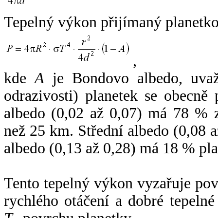
Tepelný výkon přijímaný planetko
,
kde
A
je Bondovo albedo, uvaž
odrazivosti) planetek se obecně
albedo (0,02 až 0,07) má 78 % z
než 25 km. Střední albedo (0,08 
albedo (0,13 až 0,28) má 18 % pla
Tento tepelný výkon vyzařuje po
rychlého otáčení a dobré tepelné