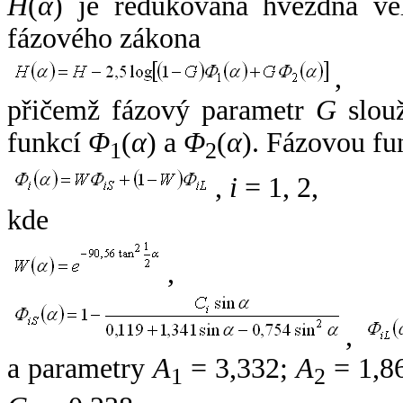
H
(
α
) je redukovaná hvězdná vel
fázového zákona
,
přičemž fázový parametr
G
slouž
funkcí
Φ
(
α
) a
Φ
(
α
). Fázovou fu
1
2
,
i
= 1, 2,
kde
,
,
a parametry
A
= 3,332;
A
= 1,8
1
2