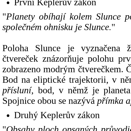
První Keplerův zákon
"
Planety obíhají kolem Slunce p
společném ohnisku je Slunce.
"
Poloha Slunce je vyznačena 
čtvereček znázorňuje polohu pr
zobrazeno modrým čtverečkem. Če
Bod na eliptické trajektorii, v n
přísluní
, bod, v němž je planet
Spojnice obou se nazývá
přímka a
Druhý Keplerův zákon
"
Obsahy ploch opsaných průvodič