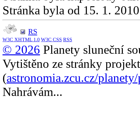
Stránka byla od 15. 1. 201
RS
W3C
XHTML 1.0
W3C
CSS
RSS
© 2026
Planety sluneční so
Vytištěno ze stránky projek
(
astronomia.zcu.cz/planety
Nahrávám...