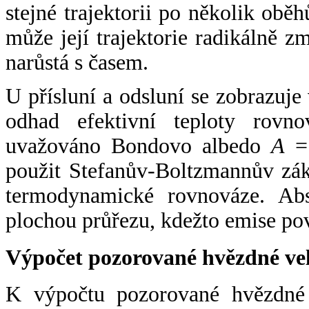
stejné trajektorii po několik oběh
může její trajektorie radikálně zm
narůstá s časem.
U přísluní a odsluní se zobrazuje
odhad efektivní teploty rovno
uvažováno Bondovo albedo
A
= 
použit Stefanův-Boltzmannův zák
termodynamické rovnováze. Abs
plochou průřezu, kdežto emise po
Výpočet pozorované hvězdné ve
K výpočtu pozorované hvězdné v