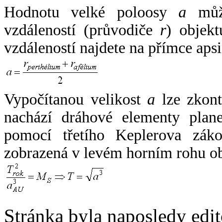
Hodnotu velké poloosy
a
může
vzdáleností (průvodiče
r
) objekt
vzdáleností najdete na přímce apsi
Vypočítanou velikost
a
lze zkont
nachází dráhové elementy plane
pomocí třetího Keplerova zák
zobrazená v levém horním rohu o
Stránka byla naposledy edi