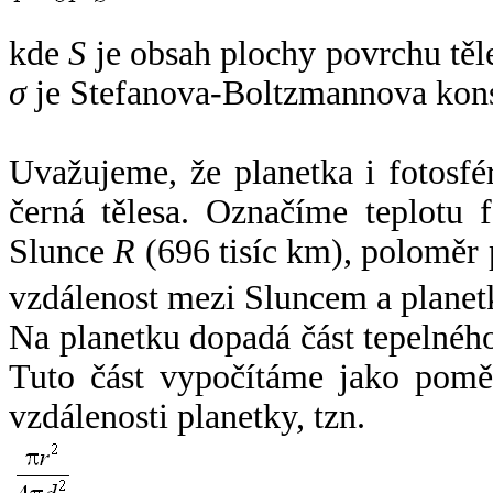
kde
S
je obsah plochy povrchu těl
σ
je Stefanova-Boltzmannova kons
Uvažujeme, že planetka i fotosfér
černá tělesa. Označíme teplotu 
Slunce
R
(696 tisíc km), poloměr
vzdálenost mezi Sluncem a plane
Na planetku dopadá část tepelnéh
Tuto část vypočítáme jako pomě
vzdálenosti planetky, tzn.