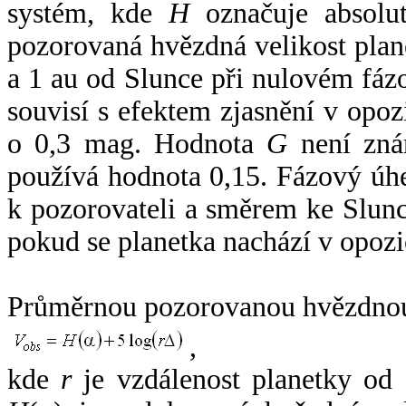
systém, kde
H
označuje absolut
pozorovaná hvězdná velikost plan
a 1 au od Slunce při nulovém fá
souvisí s efektem zjasnění v opoz
o 0,3 mag. Hodnota
G
není zná
používá hodnota 0,15. Fázový úh
k pozorovateli a směrem ke Slunc
pokud se planetka nachází v opozi
Průměrnou pozorovanou hvězdnou 
,
kde
r
je vzdálenost planetky od