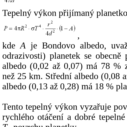
Tepelný výkon přijímaný planetko
,
kde
A
je Bondovo albedo, uvaž
odrazivosti) planetek se obecně
albedo (0,02 až 0,07) má 78 % z
než 25 km. Střední albedo (0,08 
albedo (0,13 až 0,28) má 18 % pla
Tento tepelný výkon vyzařuje po
rychlého otáčení a dobré tepelné