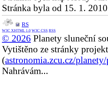
Stránka byla od 15. 1. 201
RS
W3C
XHTML 1.0
W3C
CSS
RSS
© 2026
Planety sluneční so
Vytištěno ze stránky projek
(
astronomia.zcu.cz/planety
Nahrávám...