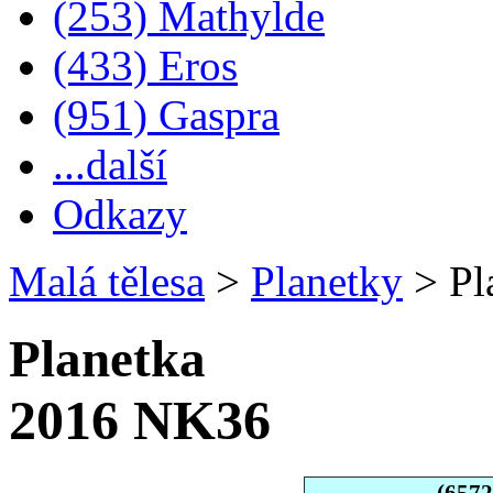
(253) Mathylde
(433) Eros
(951) Gaspra
...další
Odkazy
Malá tělesa
>
Planetky
>
Pl
Planetka
2016 NK36
(657