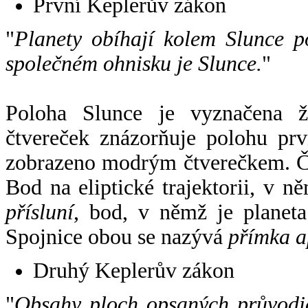
První Keplerův zákon
"
Planety obíhají kolem Slunce p
společném ohnisku je Slunce.
"
Poloha Slunce je vyznačena 
čtvereček znázorňuje polohu pr
zobrazeno modrým čtverečkem. Če
Bod na eliptické trajektorii, v n
přísluní
, bod, v němž je planet
Spojnice obou se nazývá
přímka a
Druhý Keplerův zákon
"
Obsahy ploch opsaných průvodič