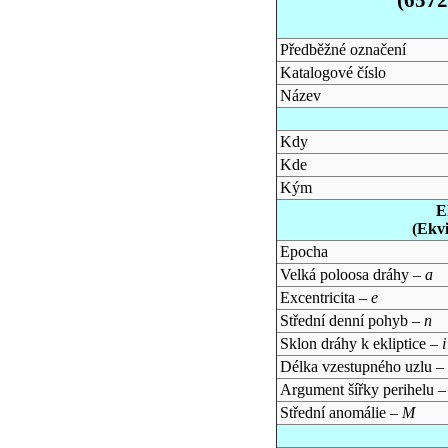
Předběžné označení
Katalogové číslo
Název
Kdy
Kde
Kým
E
(Ekv
Epocha
Velká poloosa dráhy –
a
Excentricita –
e
Střední denní pohyb –
n
Sklon dráhy k ekliptice –
i
Délka vzestupného uzlu –
Argument šířky perihelu 
Střední anomálie –
M