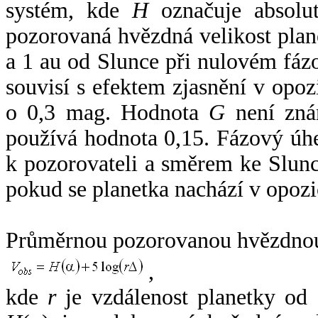
systém, kde
H
označuje absolut
pozorovaná hvězdná velikost plan
a 1 au od Slunce při nulovém fá
souvisí s efektem zjasnění v opoz
o 0,3 mag. Hodnota
G
není zná
používá hodnota 0,15. Fázový úh
k pozorovateli a směrem ke Slunc
pokud se planetka nachází v opozi
Průměrnou pozorovanou hvězdnou 
,
kde
r
je vzdálenost planetky od