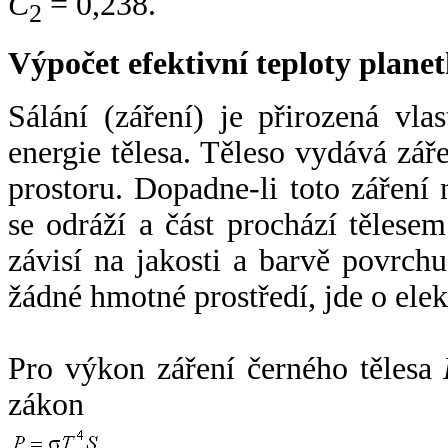
C
= 0,238.
2
Výpočet efektivní teploty plan
Sálání (záření) je přirozená vla
energie tělesa. Těleso vydává zá
prostoru. Dopadne-li toto záření n
se odráží a část prochází tělesem
závisí na jakosti a barvě povrch
žádné hmotné prostředí, jde o ele
Pro výkon záření černého tělesa
zákon