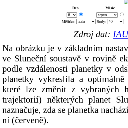
Den
Měsíc
.
Měřítko:
Body
:
Zdroj dat:
IAU
Na obrázku je v základním nastav
ve Sluneční soustavě v rovině ek
podle vzdálenosti planetky v odsl
planetky vykreslila a optimálně
které lze změnit z vybraných h
trajektorií) některých planet Sl
naznačuje, zda se planetka nacház
ní (červeně).