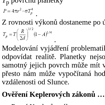
T
povrchu planetky
p
.
Z rovnosti výkonů dostaneme po 
.
Modelování vyjádření problemati
odpovídat realitě. Planetky nejso
samotný jejich povrch může mít v
přesto nám může vypočítaná hodn
vzdálenosti od Slunce.
Ověření Keplerových zákonů …