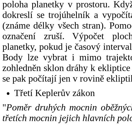
poloha planetky v prostoru. Kdy
dokreslí se trojúhelník a vypoč
(známe délky všech stran). Pomo
označení zruší. Výpočet ploch
planetky, pokud je časový interval
Body lze vybrat i mimo trajekto
zohledněn sklon dráhy k ekliptice
se pak počítají jen v rovině eklipti
Třetí Keplerův zákon
"
Poměr druhých mocnin oběžných
třetích mocnin jejich hlavních pol