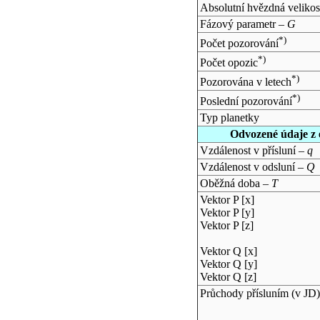
Absolutní hvězdná velikos
Fázový parametr –
G
*)
Počet pozorování
*)
Počet opozic
*)
Pozorována v letech
*)
Poslední pozorování
Typ planetky
Odvozené údaje z 
Vzdálenost v přísluní –
q
Vzdálenost v odsluní –
Q
Oběžná doba –
T
Vektor P [x]
Vektor P [y]
Vektor P [z]
Vektor Q [x]
Vektor Q [y]
Vektor Q [z]
Průchody přísluním (v
JD
)