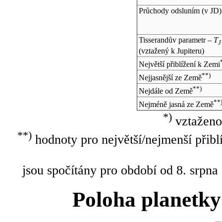
Průchody odsluním (v
JD
)
Tisserandův parametr –
T
J
(vztažený k Jupiteru)
Největší přiblížení k Zemi
**)
Nejjasnější ze Země
**)
Nejdále od Země
**
Nejméně jasná ze Země
*)
vztaženo
**)
hodnoty pro největší/nejmenší přibl
jsou spočítány pro období od 8. srpna
Poloha planetky