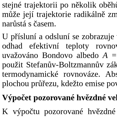
stejné trajektorii po několik oběh
může její trajektorie radikálně zm
narůstá s časem.
U přísluní a odsluní se zobrazuje
odhad efektivní teploty rovno
uvažováno Bondovo albedo
A
= 
použit Stefanův-Boltzmannův zák
termodynamické rovnováze. Abs
plochou průřezu, kdežto emise po
Výpočet pozorované hvězdné ve
K výpočtu pozorované hvězdné v