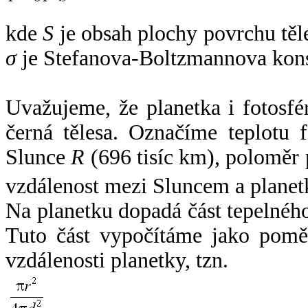
kde
S
je obsah plochy povrchu těl
σ
je Stefanova-Boltzmannova kons
Uvažujeme, že planetka i fotosfér
černá tělesa. Označíme teplotu 
Slunce
R
(696 tisíc km), poloměr
vzdálenost mezi Sluncem a plane
Na planetku dopadá část tepelnéh
Tuto část vypočítáme jako pomě
vzdálenosti planetky, tzn.