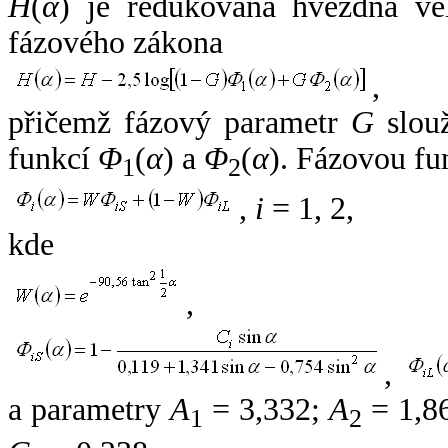
H
(
α
) je redukovaná hvězdná vel
fázového zákona
,
přičemž fázový parametr
G
slouž
funkcí
Φ
(
α
) a
Φ
(
α
). Fázovou fu
1
2
,
i
= 1, 2,
kde
,
,
a parametry
A
= 3,332;
A
= 1,8
1
2