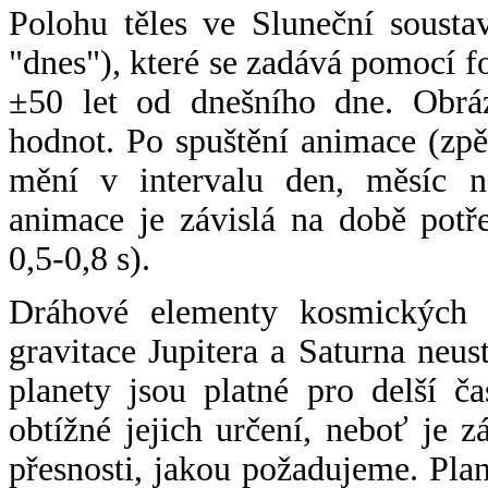
Polohu těles ve Sluneční sousta
"dnes"), které se zadává pomocí 
±50 let od dnešního dne. Obráz
hodnot. Po spuštění animace (zpě
mění v intervalu den, měsíc ne
animace je závislá na době potř
0,5-0,8 s).
Dráhové elementy kosmických t
gravitace Jupitera a Saturna neu
planety jsou platné pro delší č
obtížné jejich určení, neboť je 
přesnosti, jakou požadujeme. Pla