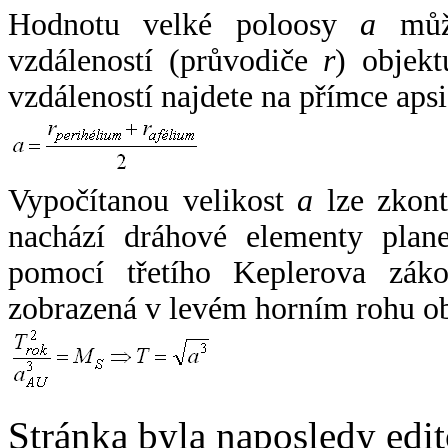
Hodnotu velké poloosy
a
může
vzdáleností (průvodiče
r
) objekt
vzdáleností najdete na přímce apsi
Vypočítanou velikost
a
lze zkont
nachází dráhové elementy plane
pomocí třetího Keplerova zák
zobrazená v levém horním rohu o
Stránka byla naposledy edi