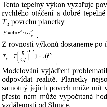
Tento tepelný výkon vyzařuje po
rychlého otáčení a dobré tepelné
T
povrchu planetky
p
.
Z rovnosti výkonů dostaneme po 
.
Modelování vyjádření problemati
odpovídat realitě. Planetky nejso
samotný jejich povrch může mít v
přesto nám může vypočítaná hodn
vzdálenosti od Slunce.