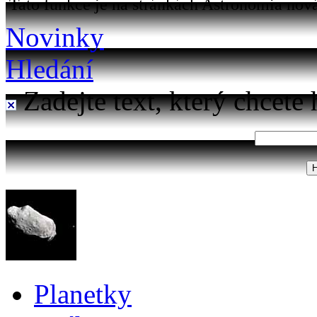
Tato funkce je na stránkách Astronomia nová
Novinky
Hledání
Zadejte text, který chcete 
Planetky