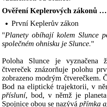
Ověření Keplerových zákonů …
První Keplerův zákon
"
Planety obíhají kolem Slunce p
společném ohnisku je Slunce.
"
Poloha Slunce je vyznačena 
čtvereček znázorňuje polohu pr
zobrazeno modrým čtverečkem. Če
Bod na eliptické trajektorii, v n
přísluní
, bod, v němž je planet
Spojnice obou se nazývá
přímka a