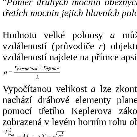
"
Poměr druhých mocnin oběžných
třetích mocnin jejich hlavních pol
Hodnotu velké poloosy
a
může
vzdáleností (průvodiče
r
) objekt
vzdáleností najdete na přímce apsi
Vypočítanou velikost
a
lze zkont
nachází dráhové elementy plane
pomocí třetího Keplerova zák
zobrazená v levém horním rohu o