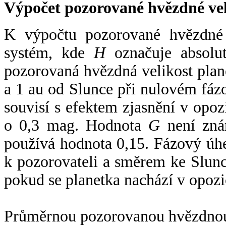
Výpočet pozorované hvězdné ve
K výpočtu pozorované hvězdné v
systém, kde
H
označuje absolut
pozorovaná hvězdná velikost plan
a 1 au od Slunce při nulovém fá
souvisí s efektem zjasnění v opoz
o 0,3 mag. Hodnota
G
není zná
používá hodnota 0,15. Fázový úh
k pozorovateli a směrem ke Slunc
pokud se planetka nachází v opozi
Průměrnou pozorovanou hvězdnou 