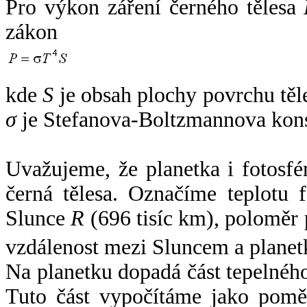
Pro výkon záření černého tělesa
zákon
kde
S
je obsah plochy povrchu těl
σ
je Stefanova-Boltzmannova kons
Uvažujeme, že planetka i fotosfér
černá tělesa. Označíme teplotu 
Slunce
R
(696 tisíc km), poloměr
vzdálenost mezi Sluncem a plane
Na planetku dopadá část tepelnéh
Tuto část vypočítáme jako pomě