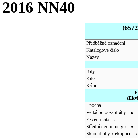
2016 NN40
(657
Předběžné označení
Katalogové číslo
Název
Kdy
Kde
Kým
E
(Ekv
Epocha
Velká poloosa dráhy –
a
Excentricita –
e
Střední denní pohyb –
n
Sklon dráhy k ekliptice –
i