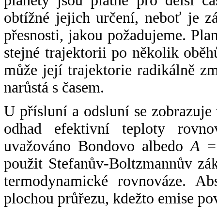
planety jsou platné pro delší č
obtížné jejich určení, neboť je 
přesnosti, jakou požadujeme. Pla
stejné trajektorii po několik oběh
může její trajektorie radikálně zm
narůstá s časem.
U přísluní a odsluní se zobrazuje
odhad efektivní teploty rovno
uvažováno Bondovo albedo
A
= 
použit Stefanův-Boltzmannův zák
termodynamické rovnováze. Abs
plochou průřezu, kdežto emise po