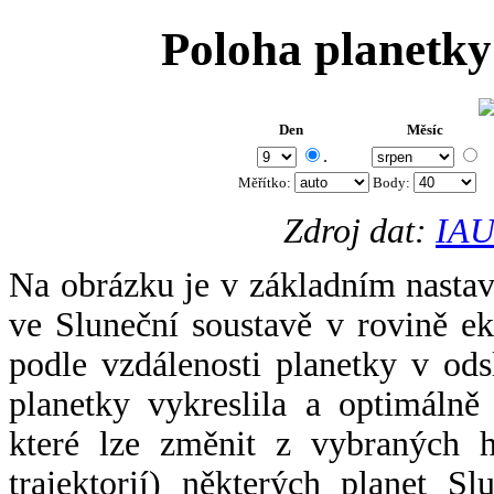
Poloha planetky
Den
Měsíc
.
Měřítko:
Body
:
Zdroj dat:
IAU
Na obrázku je v základním nastav
ve Sluneční soustavě v rovině ek
podle vzdálenosti planetky v odsl
planetky vykreslila a optimálně
které lze změnit z vybraných h
trajektorií) některých planet Sl