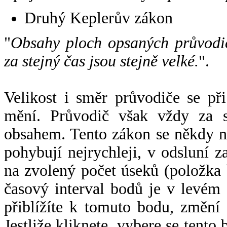
Druhý Keplerův zákon
"
Obsahy ploch opsaných průvodič
za stejný čas jsou stejně velké.
".
Velikost i směr průvodiče se při
mění. Průvodič však vždy za s
obsahem. Tento zákon se někdy 
pohybují nejrychleji, v odsluní z
na zvolený počet úseků (položka 
časový interval bodů je v levém
přiblížíte k tomuto bodu, změní
Jestliže kliknete, vybere se tento