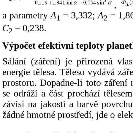
,
a parametry
A
= 3,332;
A
= 1,8
1
2
C
= 0,238.
2
Výpočet efektivní teploty plan
Sálání (záření) je přirozená vla
energie tělesa. Těleso vydává zá
prostoru. Dopadne-li toto záření n
se odráží a část prochází tělesem
závisí na jakosti a barvě povrch
žádné hmotné prostředí, jde o ele