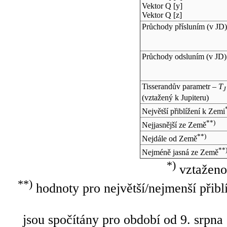
Vektor Q [y]
Vektor Q [z]
Průchody přísluním (v
JD
)
Průchody odsluním (v
JD
)
Tisserandův parametr –
T
J
(vztažený k Jupiteru)
Největší přiblížení k Zemi
**)
Nejjasnější ze Země
**)
Nejdále od Země
**
Nejméně jasná ze Země
*)
vztaženo
**)
hodnoty pro největší/nejmenší přibl
jsou spočítány pro období od 9. srpna