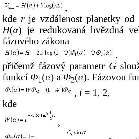
,
kde
r
je vzdálenost planetky od
H
(
α
) je redukovaná hvězdná vel
fázového zákona
,
přičemž fázový parametr
G
slouž
funkcí
Φ
(
α
) a
Φ
(
α
). Fázovou fu
1
2
,
i
= 1, 2,
kde
,