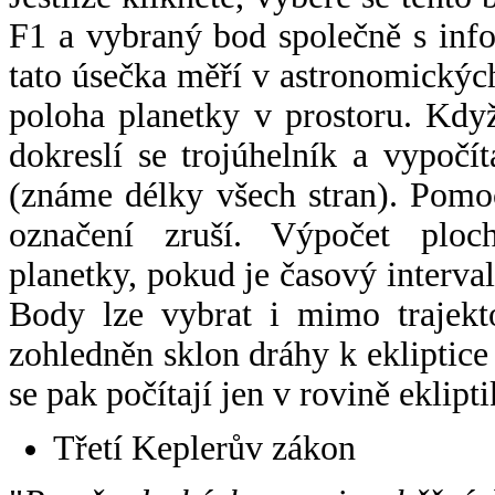
F1 a vybraný bod společně s info
tato úsečka měří v astronomickýc
poloha planetky v prostoru. Kdy
dokreslí se trojúhelník a vypoč
(známe délky všech stran). Pomo
označení zruší. Výpočet ploch
planetky, pokud je časový interval
Body lze vybrat i mimo trajekto
zohledněn sklon dráhy k ekliptice
se pak počítají jen v rovině eklipti
Třetí Keplerův zákon