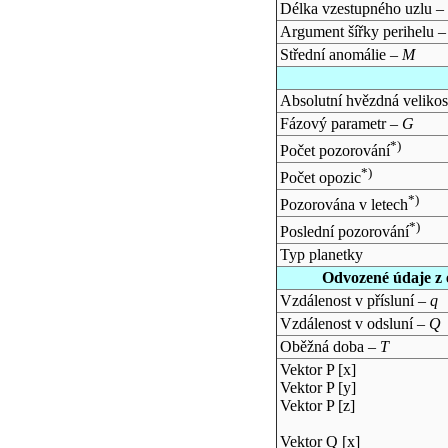
Délka vzestupného uzlu –
Argument šířky perihelu 
Střední anomálie –
M
Absolutní hvězdná velikos
Fázový parametr –
G
*)
Počet pozorování
*)
Počet opozic
*)
Pozorována v letech
*)
Poslední pozorování
Typ planetky
Odvozené údaje z 
Vzdálenost v přísluní –
q
Vzdálenost v odsluní –
Q
Oběžná doba –
T
Vektor P [x]
Vektor P [y]
Vektor P [z]
Vektor Q [x]