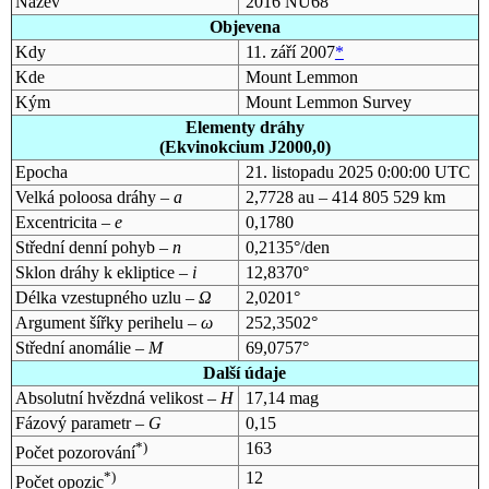
Název
2016 NU68
Objevena
Kdy
11. září 2007
*
Kde
Mount Lemmon
Kým
Mount Lemmon Survey
Elementy dráhy
(Ekvinokcium J2000,0)
Epocha
21. listopadu 2025 0:00:00 UTC
Velká poloosa dráhy –
a
2,7728 au – 414 805 529 km
Excentricita –
e
0,1780
Střední denní pohyb –
n
0,2135°/den
Sklon dráhy k ekliptice –
i
12,8370°
Délka vzestupného uzlu –
Ω
2,0201°
Argument šířky perihelu –
ω
252,3502°
Střední anomálie –
M
69,0757°
Další údaje
Absolutní hvězdná velikost –
H
17,14 mag
Fázový parametr –
G
0,15
*)
163
Počet pozorování
*)
12
Počet opozic