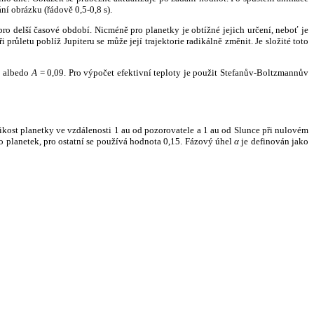
ní obrázku (řádově 0,5-0,8 s).
ro delší časové období. Nicméně pro planetky je obtížné jejich určení, neboť je
růletu poblíž Jupiteru se může její trajektorie radikálně změnit. Je složité toto
o albedo
A
= 0,09. Pro výpočet efektivní teploty je použit Stefanův-Boltzmannův
kost planetky ve vzdálenosti 1 au od pozorovatele a 1 au od Slunce při nulovém
planetek, pro ostatní se používá hodnota 0,15. Fázový úhel
α
je definován jako