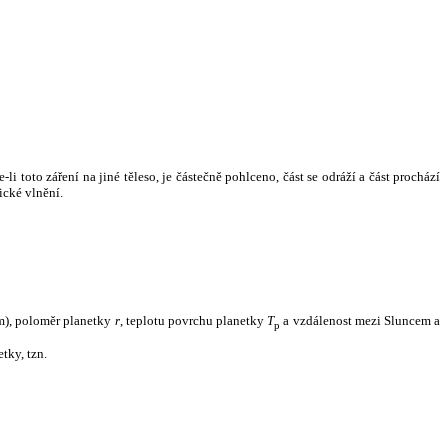
i toto záření na jiné těleso, je částečně pohlceno, část se odráží a část prochází
ické vlnění.
m), poloměr planetky
r
, teplotu povrchu planetky
T
a vzdálenost mezi Sluncem a
p
tky, tzn.