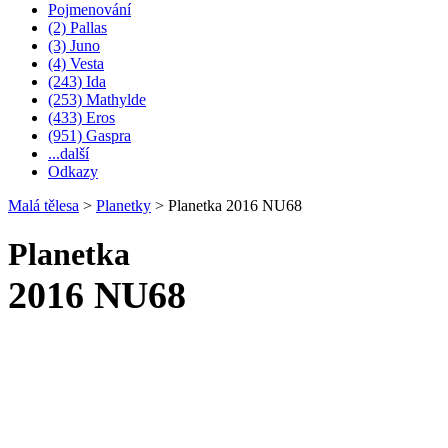
Pojmenování
(2) Pallas
(3) Juno
(4) Vesta
(243) Ida
(253) Mathylde
(433) Eros
(951) Gaspra
...další
Odkazy
Malá tělesa
>
Planetky
>
Planetka 2016 NU68
Planetka
2016 NU68