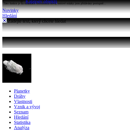
Katalogy objektů
Tato funkce je na stránkách Astronomia nová, testové otázky jsou přidávány postupně...
Novinky
Hledání
Zadejte text, který chcete hledat
Planetky
Dráhy
Vlastnosti
Vznik a vývoj
Seznam
Hledání
Statistika
Analýza