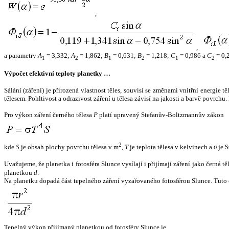
,
,
a parametry
A
= 3,332;
A
= 1,862;
B
= 0,631;
B
= 1,218;
C
= 0,986 a
C
= 0,
1
2
1
2
1
2
Výpočet efektivní teploty planetky …
Sálání (záření) je přirozená vlastnost těles, souvisí se změnami vnitřní energie 
tělesem. Pohltivost a odrazivost záření u tělesa závisí na jakosti a barvě povrch
Pro výkon záření černého tělesa
P
platí upravený Stefanův-Boltzmannův zákon
2
kde
S
je obsah plochy povrchu tělesa v m
,
T
je teplota tělesa v kelvinech a
σ
je S
Uvažujeme, že planetka i fotosféra Slunce vysílají i přijímají záření jako černá 
planetkou
d
.
Na planetku dopadá část tepelného záření vyzařovaného fotosférou Slunce. Tuto 
Tepelný výkon přijímaný planetkou od fotosféry Slunce je