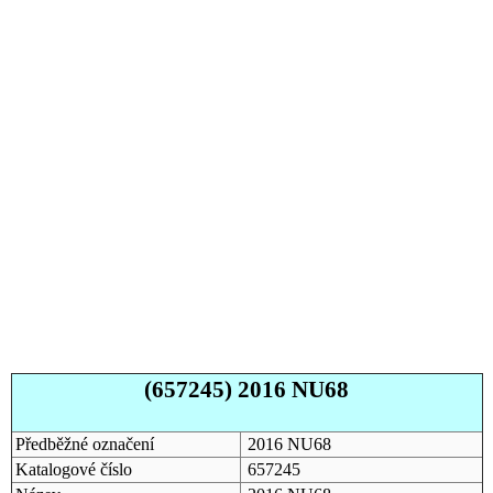
(657245) 2016 NU68
Předběžné označení
2016 NU68
Katalogové číslo
657245