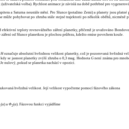
k (uživatelská volba). Rychlost animace je závislá na době potřebné pro vygenerová
itera a Saturna neustále mění. Pro Slunce (potažmo Zemi) a planety jsou platné p
 může pohybovat po zhruba stále stejné trajektorii po několik oběhů, nicméně při p
had efektivní teploty rovnovážného záření planetky, přičemž je uvažováno Bondov
záření od Slunce planetkou je plochou průřezu, kdežto emise povrchem koule.
e
H
označuje absolutní hvězdnou velikost planetky, což je pozorovaná hvězdná veli
i, kdy se jasnost planetky zvýší zhruba o 0,3 mag. Hodnota
G
není známa pro mnoho 
Je nulový, pokud se planetka nachází v opozici.
edukovaná hvězdná velikost. Její velikost vypočteme pomocí fázového zákona
(
α
) a
Φ
(
α
). Fázovou funkci vyjádříme
1
2