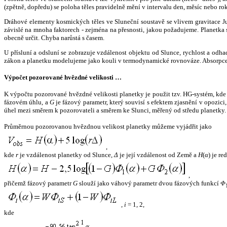
(zpětně, dopředu) se poloha těles pravidelně mění v intervalu den, měsíc nebo ro
Dráhové elementy kosmických těles ve Sluneční soustavě se vlivem gravitace Jup
závislé na mnoha faktorech - zejména na přesnosti, jakou požadujeme. Planetka se
obecně určit. Chyba narůstá s časem.
U přísluní a odsluní se zobrazuje vzdálenost objektu od Slunce, rychlost a od
zákon a planetku modelujeme jako kouli v termodynamické rovnováze. Absorpce 
Výpočet pozorované hvězdné velikosti …
K výpočtu pozorované hvězdné velikosti planetky je použit tzv. HG-systém, kd
fázovém úhlu, a
G
je fázový parametr, který souvisí s efektem zjasnění v opozic
úhel mezi směrem k pozorovateli a směrem ke Slunci, měřený od středu planetky. 
Průměrnou pozorovanou hvězdnou velikost planetky můžeme vyjádřit jako
,
kde
r
je vzdálenost planetky od Slunce,
Δ
je její vzdálenost od Země a
H
(
α
) je r
,
přičemž fázový parametr
G
slouží jako váhový parametr dvou fázových funkcí
Φ
,
i
= 1, 2,
kde