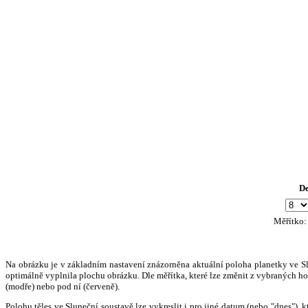
D
Měřítko
Na obrázku je v základním nastavení znázorněna aktuální poloha planetky ve Slun
optimálně vyplnila plochu obrázku. Dle měřítka, které lze změnit z vybraných hod
(modře) nebo pod ní (červeně).
Polohu těles ve Sluneční soustavě lze vykreslit i pro jiné datum (nebo "dnes")