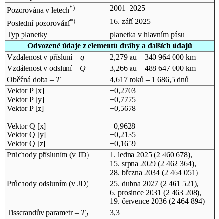
*)
2001–2025
Pozorována v letech
*)
16. září 2025
Poslední pozorování
Typ planetky
planetka v hlavním pásu
Odvozené údaje z elementů dráhy a dalších údajů
Vzdálenost v přísluní –
q
2,279 au – 340 964 000 km
Vzdálenost v odsluní –
Q
3,266 au – 488 647 000 km
Oběžná doba –
T
4,617 roků – 1 686,5 dnů
Vektor P [x]
−0,2703
Vektor P [y]
−0,7775
Vektor P [z]
−0,5678
Vektor Q [x]
0,9628
Vektor Q [y]
−0,2135
Vektor Q [z]
−0,1659
Průchody přísluním (v
JD
)
1. ledna 2025
(2 460 678),
15. srpna 2029
(2 462 364),
28. března 2034
(2 464 051)
Průchody odsluním (v
JD
)
25. dubna 2027
(2 461 521),
6. prosince 2031
(2 463 208),
19. července 2036
(2 464 894)
Tisserandův parametr –
T
3,3
J