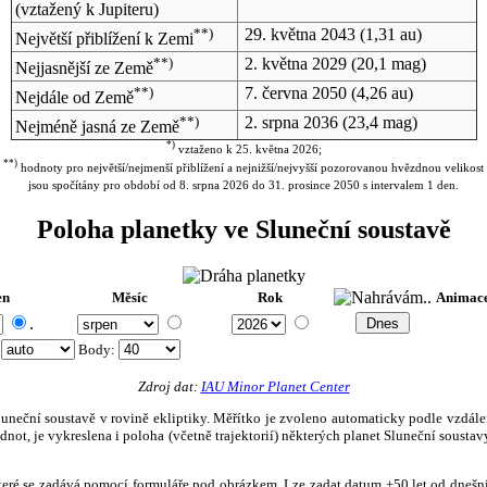
(vztažený k Jupiteru)
**)
29. května 2043
(1,31 au)
Největší přiblížení k Zemi
**)
2. května 2029
(20,1 mag)
Nejjasnější ze Země
**)
7. června 2050
(4,26 au)
Nejdále od Země
**)
2. srpna 2036
(23,4 mag)
Nejméně jasná ze Země
*)
vztaženo k 25. května 2026;
**)
hodnoty pro největší/nejmenší přiblížení a nejnižší/nejvyšší pozorovanou hvězdnou velikost
jsou spočítány pro období od 8. srpna 2026 do 31. prosince 2050 s intervalem 1 den.
Poloha planetky ve Sluneční soustavě
en
Měsíc
Rok
Animac
.
:
Body
:
Zdroj dat:
IAU Minor Planet Center
eční soustavě v rovině ekliptiky. Měřítko je zvoleno automaticky podle vzdálenost
not, je vykreslena i poloha (včetně trajektorií) některých planet Sluneční soustavy
, které se zadává pomocí formuláře pod obrázkem. Lze zadat datum ±50 let od dneš