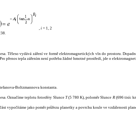
,
i
= 1, 2
238.
tělesa. Těleso vydává záření ve formě elektromagnetických vln do prostoru. Dopadne-l
u. Pro přenos tepla zářením není potřeba žádné hmotné prostředí, jde o elektromagnet
tefanova-Boltzmannova konstanta.
tělesa. Označíme teplotu fotosféry Slunce
T
(5 780 K), poloměr Slunce
R
(696 tisíc k
část vypočítáme jako poměr průřezu planetky a povrchu koule ve vzdálenosti plane