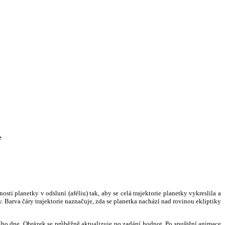
e
i planetky v odsluní (aféliu) tak, aby se celá trajektorie planetky vykreslila a
. Barva čáry trajektorie naznačuje, zda se planetka nachází nad rovinou ekliptiky
ního dne. Obrázek se průběžně aktualizuje po zadání hodnot. Po spuštění animace