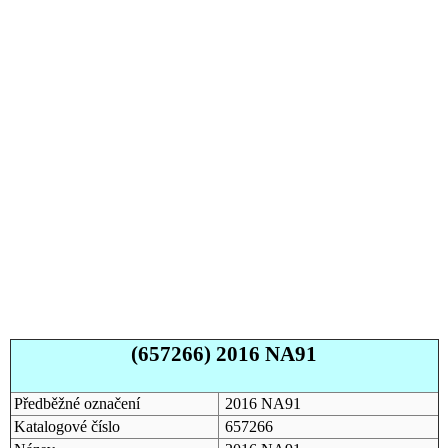
(657266) 2016 NA91
Předběžné označení
2016 NA91
Katalogové číslo
657266