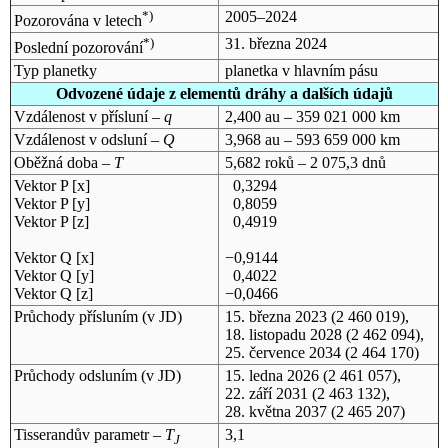
*)
2005–2024
Pozorována v letech
*)
31. března 2024
Poslední pozorování
Typ planetky
planetka v hlavním pásu
Odvozené údaje z elementů dráhy a dalších údajů
Vzdálenost v přísluní –
q
2,400 au – 359 021 000 km
Vzdálenost v odsluní –
Q
3,968 au – 593 659 000 km
Oběžná doba –
T
5,682 roků – 2 075,3 dnů
Vektor P [x]
0,3294
Vektor P [y]
0,8059
Vektor P [z]
0,4919
Vektor Q [x]
−0,9144
Vektor Q [y]
0,4022
Vektor Q [z]
−0,0466
Průchody přísluním (v
JD
)
15. března 2023
(2 460 019),
18. listopadu 2028
(2 462 094),
25. července 2034
(2 464 170)
Průchody odsluním (v
JD
)
15. ledna 2026
(2 461 057),
22. září 2031
(2 463 132),
28. května 2037
(2 465 207)
Tisserandův parametr –
T
3,1
J