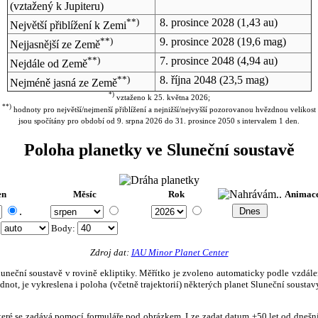
(vztažený k Jupiteru)
**)
8. prosince 2028
(1,43 au)
Největší přiblížení k Zemi
**)
9. prosince 2028
(19,6 mag)
Nejjasnější ze Země
**)
7. prosince 2048
(4,94 au)
Nejdále od Země
**)
8. října 2048
(23,5 mag)
Nejméně jasná ze Země
*)
vztaženo k 25. května 2026;
**)
hodnoty pro největší/nejmenší přiblížení a nejnižší/nejvyšší pozorovanou hvězdnou velikost
jsou spočítány pro období od 9. srpna 2026 do 31. prosince 2050 s intervalem 1 den.
Poloha planetky ve Sluneční soustavě
en
Měsíc
Rok
Animac
.
:
Body
:
Zdroj dat:
IAU Minor Planet Center
eční soustavě v rovině ekliptiky. Měřítko je zvoleno automaticky podle vzdálenost
not, je vykreslena i poloha (včetně trajektorií) některých planet Sluneční soustavy
, které se zadává pomocí formuláře pod obrázkem. Lze zadat datum ±50 let od dneš