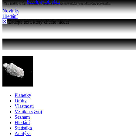
Katalogy objektů
Tato funkce je na stránkách Astronomia nová, testové otázky jsou přidávány postupně...
Novinky
Hledání
Zadejte text, který chcete hledat
Planetky
Dráhy
Vlastnosti
Vznik a vývoj
Seznam
Hledání
Statistika
Analýza