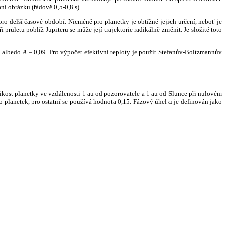
ní obrázku (řádově 0,5-0,8 s).
ro delší časové období. Nicméně pro planetky je obtížné jejich určení, neboť je
růletu poblíž Jupiteru se může její trajektorie radikálně změnit. Je složité toto
o albedo
A
= 0,09. Pro výpočet efektivní teploty je použit Stefanův-Boltzmannův
kost planetky ve vzdálenosti 1 au od pozorovatele a 1 au od Slunce při nulovém
planetek, pro ostatní se používá hodnota 0,15. Fázový úhel
α
je definován jako