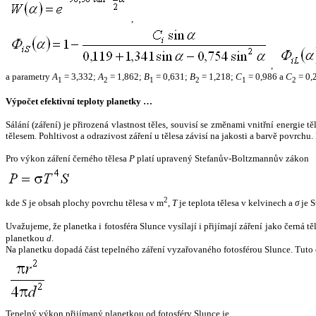
,
,
a parametry
A
= 3,332;
A
= 1,862;
B
= 0,631;
B
= 1,218;
C
= 0,986 a
C
= 0,
1
2
1
2
1
2
Výpočet efektivní teploty planetky …
Sálání (záření) je přirozená vlastnost těles, souvisí se změnami vnitřní energie 
tělesem. Pohltivost a odrazivost záření u tělesa závisí na jakosti a barvě povrch
Pro výkon záření černého tělesa
P
platí upravený Stefanův-Boltzmannův zákon
2
kde
S
je obsah plochy povrchu tělesa v m
,
T
je teplota tělesa v kelvinech a
σ
je S
Uvažujeme, že planetka i fotosféra Slunce vysílají i přijímají záření jako černá 
planetkou
d
.
Na planetku dopadá část tepelného záření vyzařovaného fotosférou Slunce. Tuto 
Tepelný výkon přijímaný planetkou od fotosféry Slunce je