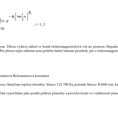
,
i
= 1, 2
238.
tělesa. Těleso vydává záření ve formě elektromagnetických vln do prostoru. Dopadne-l
u. Pro přenos tepla zářením není potřeba žádné hmotné prostředí, jde o elektromagnet
tefanova-Boltzmannova konstanta.
tělesa. Označíme teplotu fotosféry Slunce
T
(5 780 K), poloměr Slunce
R
(696 tisíc k
část vypočítáme jako poměr průřezu planetky a povrchu koule ve vzdálenosti plane