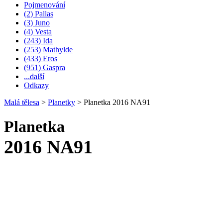
Pojmenování
(2) Pallas
(3) Juno
(4) Vesta
(243) Ida
(253) Mathylde
(433) Eros
(951) Gaspra
...další
Odkazy
Malá tělesa
>
Planetky
>
Planetka 2016 NA91
Planetka
2016 NA91