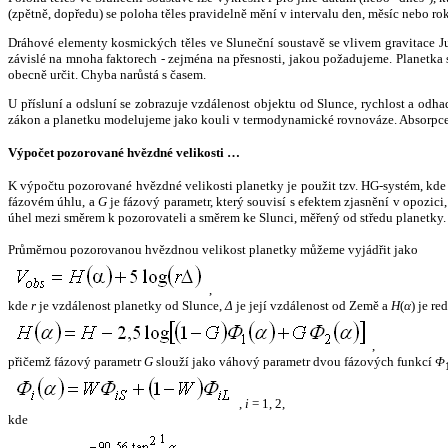
(zpětně, dopředu) se poloha těles pravidelně mění v intervalu den, měsíc nebo ro
Dráhové elementy kosmických těles ve Sluneční soustavě se vlivem gravitace Jup
závislé na mnoha faktorech - zejména na přesnosti, jakou požadujeme. Planetka se
obecně určit. Chyba narůstá s časem.
U přísluní a odsluní se zobrazuje vzdálenost objektu od Slunce, rychlost a od
zákon a planetku modelujeme jako kouli v termodynamické rovnováze. Absorpce 
Výpočet pozorované hvězdné velikosti …
K výpočtu pozorované hvězdné velikosti planetky je použit tzv. HG-systém, kd
fázovém úhlu, a
G
je fázový parametr, který souvisí s efektem zjasnění v opozic
úhel mezi směrem k pozorovateli a směrem ke Slunci, měřený od středu planetky. 
Průměrnou pozorovanou hvězdnou velikost planetky můžeme vyjádřit jako
,
kde
r
je vzdálenost planetky od Slunce,
Δ
je její vzdálenost od Země a
H
(
α
) je r
,
přičemž fázový parametr
G
slouží jako váhový parametr dvou fázových funkcí
Φ
,
i
= 1, 2,
kde