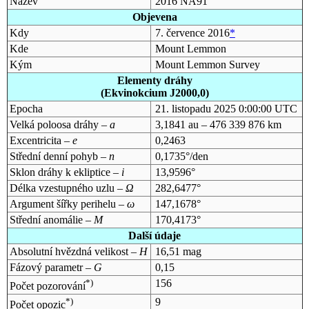
Název
2016 NA91
Objevena
Kdy
7. července 2016
*
Kde
Mount Lemmon
Kým
Mount Lemmon Survey
Elementy dráhy
(Ekvinokcium J2000,0)
Epocha
21. listopadu 2025 0:00:00 UTC
Velká poloosa dráhy –
a
3,1841 au – 476 339 876 km
Excentricita –
e
0,2463
Střední denní pohyb –
n
0,1735°/den
Sklon dráhy k ekliptice –
i
13,9596°
Délka vzestupného uzlu –
Ω
282,6477°
Argument šířky perihelu –
ω
147,1678°
Střední anomálie –
M
170,4173°
Další údaje
Absolutní hvězdná velikost –
H
16,51 mag
Fázový parametr –
G
0,15
*)
156
Počet pozorování
*)
9
Počet opozic