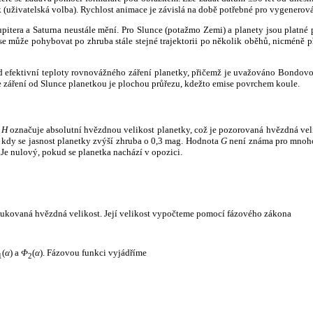
k (uživatelská volba). Rychlost animace je závislá na době potřebné pro vygenerová
itera a Saturna neustále mění. Pro Slunce (potažmo Zemi) a planety jsou platné p
 může pohybovat po zhruba stále stejné trajektorii po několik oběhů, nicméně při p
had efektivní teploty rovnovážného záření planetky, přičemž je uvažováno Bondov
záření od Slunce planetkou je plochou průřezu, kdežto emise povrchem koule.
e
H
označuje absolutní hvězdnou velikost planetky, což je pozorovaná hvězdná veli
i, kdy se jasnost planetky zvýší zhruba o 0,3 mag. Hodnota
G
není známa pro mnoho 
Je nulový, pokud se planetka nachází v opozici.
edukovaná hvězdná velikost. Její velikost vypočteme pomocí fázového zákona
(
α
) a
Φ
(
α
). Fázovou funkci vyjádříme
1
2