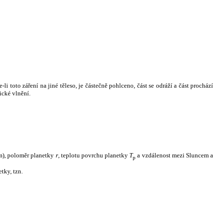
i toto záření na jiné těleso, je částečně pohlceno, část se odráží a část prochází
ické vlnění.
m), poloměr planetky
r
, teplotu povrchu planetky
T
a vzdálenost mezi Sluncem a
p
tky, tzn.