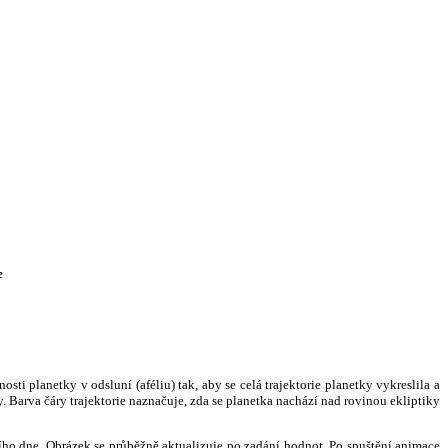
e
i planetky v odsluní (aféliu) tak, aby se celá trajektorie planetky vykreslila a
. Barva čáry trajektorie naznačuje, zda se planetka nachází nad rovinou ekliptiky
ního dne. Obrázek se průběžně aktualizuje po zadání hodnot. Po spuštění animace