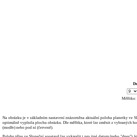
D
Měřítko
Na obrázku je v základním nastavení znázorněna aktuální poloha planetky ve Slun
optimálně vyplnila plochu obrázku. Dle měřítka, které lze změnit z vybraných hod
(modře) nebo pod ní (červeně).
Polohu těles ve Sluneční soustavě lze vykreslit i pro jiné datum (nebo "dnes")