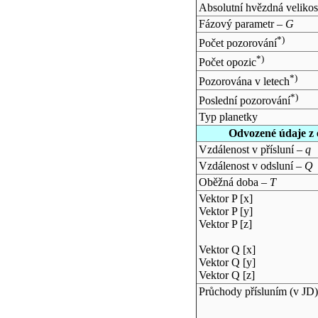
Absolutní hvězdná velikos
Fázový parametr –
G
*)
Počet pozorování
*)
Počet opozic
*)
Pozorována v letech
*)
Poslední pozorování
Typ planetky
Odvozené údaje z 
Vzdálenost v přísluní –
q
Vzdálenost v odsluní –
Q
Oběžná doba –
T
Vektor P [x]
Vektor P [y]
Vektor P [z]
Vektor Q [x]
Vektor Q [y]
Vektor Q [z]
Průchody přísluním (v
JD
)