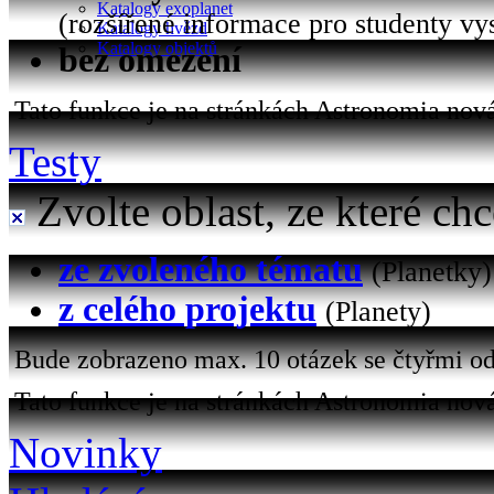
Katalogy exoplanet
(rozšířené informace pro studenty vy
Katalogy hvězd
Katalogy objektů
bez omezení
Tato funkce je na stránkách Astronomia nová 
Testy
Zvolte oblast, ze které chc
ze zvoleného tématu
(Planetky)
z celého projektu
(Planety)
Bude zobrazeno max. 10 otázek se čtyřmi od
Tato funkce je na stránkách Astronomia nová
Novinky