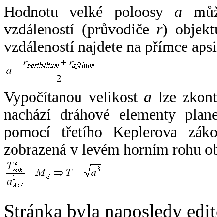
Hodnotu velké poloosy
a
může
vzdáleností (průvodiče
r
) objekt
vzdáleností najdete na přímce apsi
Vypočítanou velikost
a
lze zkont
nachází dráhové elementy plane
pomocí třetího Keplerova zák
zobrazená v levém horním rohu o
Stránka byla naposledy edi