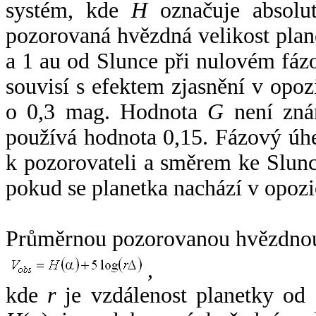
systém, kde
H
označuje absolut
pozorovaná hvězdná velikost plan
a 1 au od Slunce při nulovém fá
souvisí s efektem zjasnění v opoz
o 0,3 mag. Hodnota
G
není zná
používá hodnota 0,15. Fázový úh
k pozorovateli a směrem ke Slunc
pokud se planetka nachází v opozi
Průměrnou pozorovanou hvězdnou 
,
kde
r
je vzdálenost planetky od