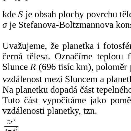
kde
S
je obsah plochy povrchu těl
σ
je Stefanova-Boltzmannova kons
Uvažujeme, že planetka i fotosfér
černá tělesa. Označíme teplotu 
Slunce
R
(696 tisíc km), poloměr
vzdálenost mezi Sluncem a plane
Na planetku dopadá část tepelnéh
Tuto část vypočítáme jako pomě
vzdálenosti planetky, tzn.