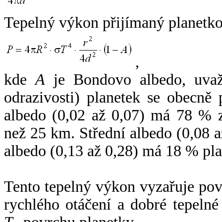
Tepelný výkon přijímaný planetko
,
kde
A
je Bondovo albedo, uvaž
odrazivosti) planetek se obecně
albedo (0,02 až 0,07) má 78 % z
než 25 km. Střední albedo (0,08 
albedo (0,13 až 0,28) má 18 % pla
Tento tepelný výkon vyzařuje po
rychlého otáčení a dobré tepelné