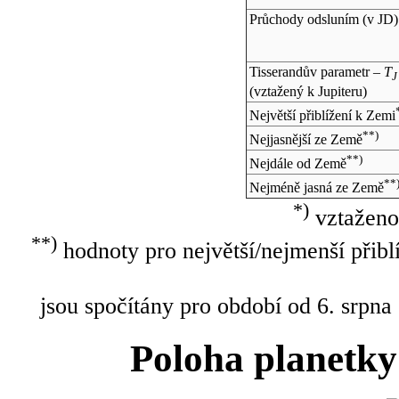
Průchody odsluním (v
JD
)
Tisserandův parametr –
T
J
(vztažený k Jupiteru)
Největší přiblížení k Zemi
**)
Nejjasnější ze Země
**)
Nejdále od Země
**
Nejméně jasná ze Země
*)
vztaženo
**)
hodnoty pro největší/nejmenší přibl
jsou spočítány pro období od 6. srpna
Poloha planetky