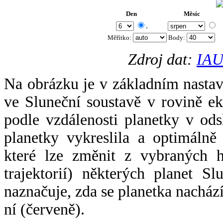
Den
Měsíc
.
Měřítko:
Body
:
Zdroj dat:
IAU
Na obrázku je v základním nastav
ve Sluneční soustavě v rovině ek
podle vzdálenosti planetky v odsl
planetky vykreslila a optimálně
které lze změnit z vybraných h
trajektorií) některých planet Sl
naznačuje, zda se planetka nacház
ní (červeně).