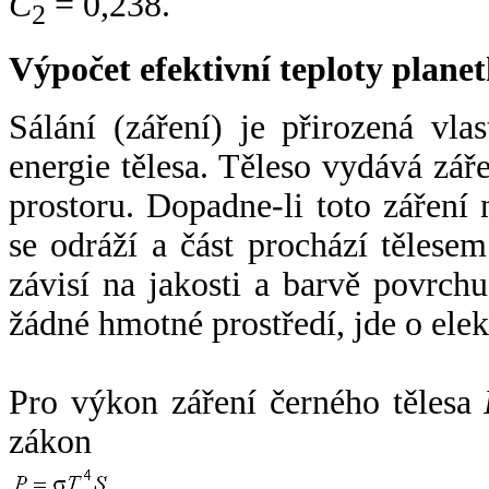
C
= 0,238.
2
Výpočet efektivní teploty plan
Sálání (záření) je přirozená vla
energie tělesa. Těleso vydává zá
prostoru. Dopadne-li toto záření n
se odráží a část prochází tělesem
závisí na jakosti a barvě povrch
žádné hmotné prostředí, jde o ele
Pro výkon záření černého tělesa
zákon