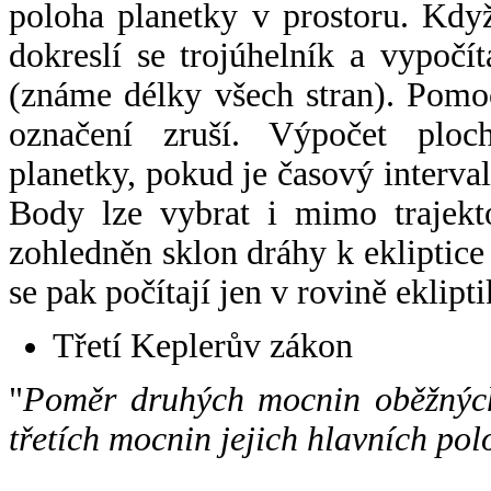
poloha planetky v prostoru. Kdy
dokreslí se trojúhelník a vypoč
(známe délky všech stran). Pomo
označení zruší. Výpočet ploch
planetky, pokud je časový interval
Body lze vybrat i mimo trajekto
zohledněn sklon dráhy k ekliptice
se pak počítají jen v rovině eklipti
Třetí Keplerův zákon
"
Poměr druhých mocnin oběžných
třetích mocnin jejich hlavních pol