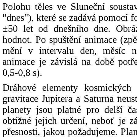
Polohu těles ve Sluneční sousta
"dnes"), které se zadává pomocí 
±50 let od dnešního dne. Obráz
hodnot. Po spuštění animace (zpě
mění v intervalu den, měsíc ne
animace je závislá na době potř
0,5-0,8 s).
Dráhové elementy kosmických t
gravitace Jupitera a Saturna neu
planety jsou platné pro delší č
obtížné jejich určení, neboť je 
přesnosti, jakou požadujeme. Pla