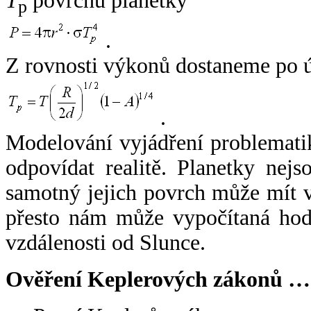
T
povrchu planetky
p
.
Z rovnosti výkonů dostaneme po 
.
Modelování vyjádření problemati
odpovídat realitě. Planetky nejso
samotný jejich povrch může mít v
přesto nám může vypočítaná hodn
vzdálenosti od Slunce.
Ověření Keplerových zákonů …