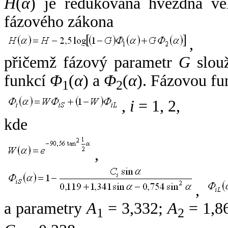
H
(
α
) je redukovaná hvězdná vel
fázového zákona
,
přičemž fázový parametr
G
slouž
funkcí
Φ
(
α
) a
Φ
(
α
). Fázovou fu
1
2
,
i
= 1, 2,
kde
,
,
a parametry
A
= 3,332;
A
= 1,8
1
2