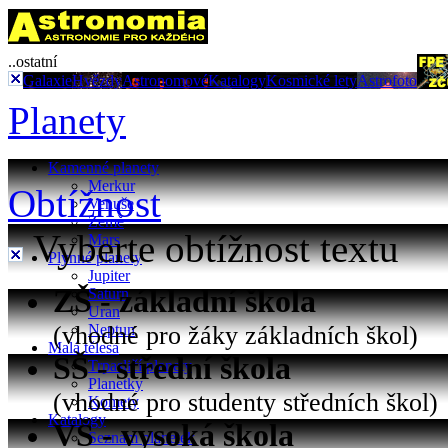
..ostatní
Galaxie
Hvězdy
Astronomové
Katalogy
Kosmické lety
Astrofoto
Planety
Kamenné planety
Merkur
Obtížnost
Venuše
Země
Vyberte obtížnost textu
Mars
Plynné planety
Jupiter
ZŠ - základní škola
Saturn
Uran
(vhodné pro žáky základních škol)
Neptun
Malá tělesa
SŠ - střední škola
Trpasličí planety
Planetky
(vhodné pro studenty středních škol)
Komety
Katalogy
VŠ - vysoká škola
Seznam planetek