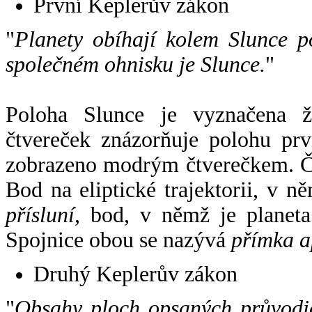
První Keplerův zákon
"
Planety obíhají kolem Slunce p
společném ohnisku je Slunce.
"
Poloha Slunce je vyznačena 
čtvereček znázorňuje polohu pr
zobrazeno modrým čtverečkem. Če
Bod na eliptické trajektorii, v n
přísluní
, bod, v němž je planet
Spojnice obou se nazývá
přímka a
Druhý Keplerův zákon
"
Obsahy ploch opsaných průvodič