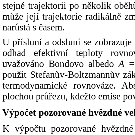
stejné trajektorii po několik oběh
může její trajektorie radikálně zm
narůstá s časem.
U přísluní a odsluní se zobrazuje
odhad efektivní teploty rovno
uvažováno Bondovo albedo
A
= 
použit Stefanův-Boltzmannův zák
termodynamické rovnováze. Abs
plochou průřezu, kdežto emise po
Výpočet pozorované hvězdné ve
K výpočtu pozorované hvězdné v