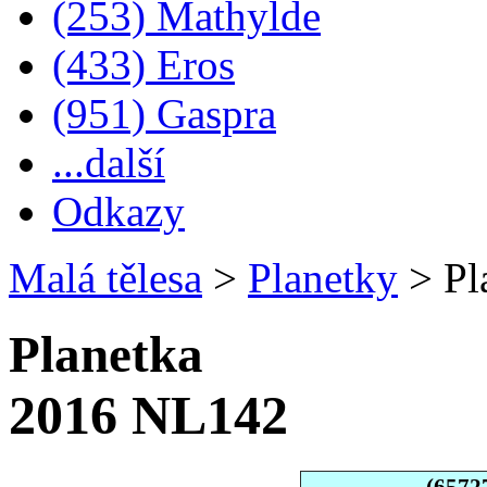
(253) Mathylde
(433) Eros
(951) Gaspra
...další
Odkazy
Malá tělesa
>
Planetky
>
Pl
Planetka
2016 NL142
(6572