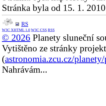
Stránka byla od 15. 1. 201
RS
W3C
XHTML 1.0
W3C
CSS
RSS
© 2026
Planety sluneční so
Vytištěno ze stránky projek
(
astronomia.zcu.cz/planety
Nahrávám...