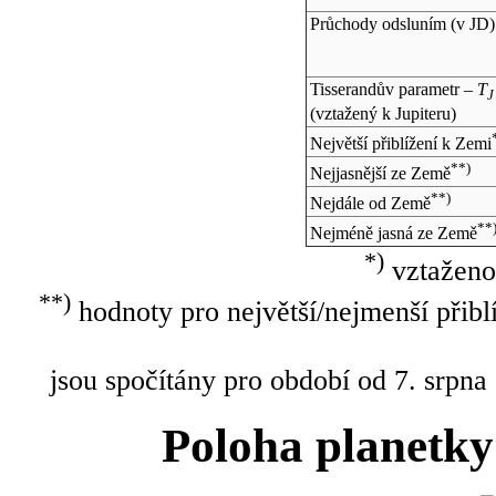
Průchody odsluním (v
JD
)
Tisserandův parametr –
T
J
(vztažený k Jupiteru)
Největší přiblížení k Zemi
**)
Nejjasnější ze Země
**)
Nejdále od Země
**
Nejméně jasná ze Země
*)
vztaženo
**)
hodnoty pro největší/nejmenší přibl
jsou spočítány pro období od 7. srpna
Poloha planetky