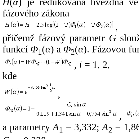
H
(
α
) je redukovaná hvězdná vel
fázového zákona
,
přičemž fázový parametr
G
slouž
funkcí
Φ
(
α
) a
Φ
(
α
). Fázovou fu
1
2
,
i
= 1, 2,
kde
,
,
a parametry
A
= 3,332;
A
= 1,8
1
2