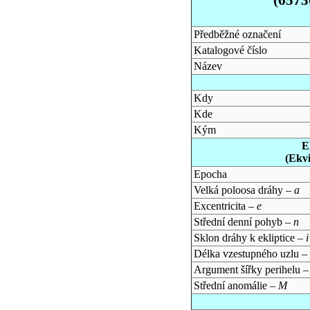
Předběžné označení
Katalogové číslo
Název
Kdy
Kde
Kým
E
(Ekv
Epocha
Velká poloosa dráhy –
a
Excentricita –
e
Střední denní pohyb –
n
Sklon dráhy k ekliptice –
i
Délka vzestupného uzlu –
Argument šířky perihelu 
Střední anomálie –
M