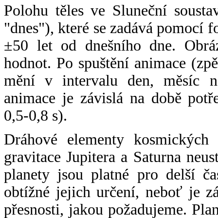
Polohu těles ve Sluneční sousta
"dnes"), které se zadává pomocí 
±50 let od dnešního dne. Obráz
hodnot. Po spuštění animace (zpě
mění v intervalu den, měsíc ne
animace je závislá na době potř
0,5-0,8 s).
Dráhové elementy kosmických t
gravitace Jupitera a Saturna neu
planety jsou platné pro delší č
obtížné jejich určení, neboť je 
přesnosti, jakou požadujeme. Pla