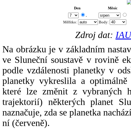
Den
Měsíc
.
Měřítko:
Body
:
Zdroj dat:
IAU
Na obrázku je v základním nastav
ve Sluneční soustavě v rovině ek
podle vzdálenosti planetky v odsl
planetky vykreslila a optimálně
které lze změnit z vybraných h
trajektorií) některých planet Sl
naznačuje, zda se planetka nacház
ní (červeně).