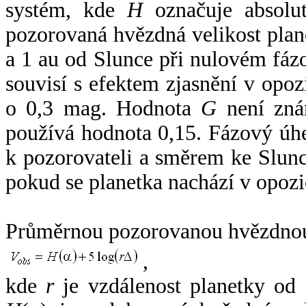
systém, kde
H
označuje absolut
pozorovaná hvězdná velikost plan
a 1 au od Slunce při nulovém fá
souvisí s efektem zjasnění v opoz
o 0,3 mag. Hodnota
G
není zná
používá hodnota 0,15. Fázový úh
k pozorovateli a směrem ke Slunc
pokud se planetka nachází v opozi
Průměrnou pozorovanou hvězdnou 
,
kde
r
je vzdálenost planetky od