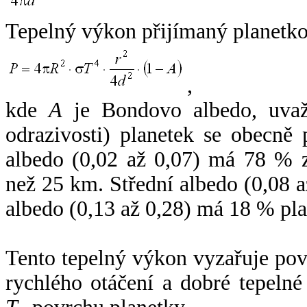
Tepelný výkon přijímaný planetko
,
kde
A
je Bondovo albedo, uvaž
odrazivosti) planetek se obecně
albedo (0,02 až 0,07) má 78 % z
než 25 km. Střední albedo (0,08 
albedo (0,13 až 0,28) má 18 % pla
Tento tepelný výkon vyzařuje po
rychlého otáčení a dobré tepelné