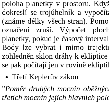
poloha planetky v prostoru. Kdy
dokreslí se trojúhelník a vypoč
(známe délky všech stran). Pomo
označení zruší. Výpočet ploch
planetky, pokud je časový interval
Body lze vybrat i mimo trajekto
zohledněn sklon dráhy k ekliptice
se pak počítají jen v rovině eklipti
Třetí Keplerův zákon
"
Poměr druhých mocnin oběžných
třetích mocnin jejich hlavních pol