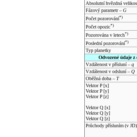
Absolutní hvězdná velikos
Fázový parametr –
G
*)
Počet pozorování
*)
Počet opozic
*)
Pozorována v letech
*)
Poslední pozorování
Typ planetky
Odvozené údaje z 
Vzdálenost v přísluní –
q
Vzdálenost v odsluní –
Q
Oběžná doba –
T
Vektor P [x]
Vektor P [y]
Vektor P [z]
Vektor Q [x]
Vektor Q [y]
Vektor Q [z]
Průchody přísluním (v
JD
)