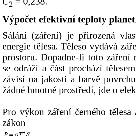
C
= 0,238.
2
Výpočet efektivní teploty plan
Sálání (záření) je přirozená vla
energie tělesa. Těleso vydává zá
prostoru. Dopadne-li toto záření n
se odráží a část prochází tělesem
závisí na jakosti a barvě povrch
žádné hmotné prostředí, jde o ele
Pro výkon záření černého tělesa
zákon