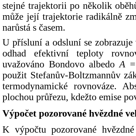
stejné trajektorii po několik oběh
může její trajektorie radikálně zm
narůstá s časem.
U přísluní a odsluní se zobrazuje
odhad efektivní teploty rovno
uvažováno Bondovo albedo
A
= 
použit Stefanův-Boltzmannův zák
termodynamické rovnováze. Abs
plochou průřezu, kdežto emise po
Výpočet pozorované hvězdné ve
K výpočtu pozorované hvězdné v