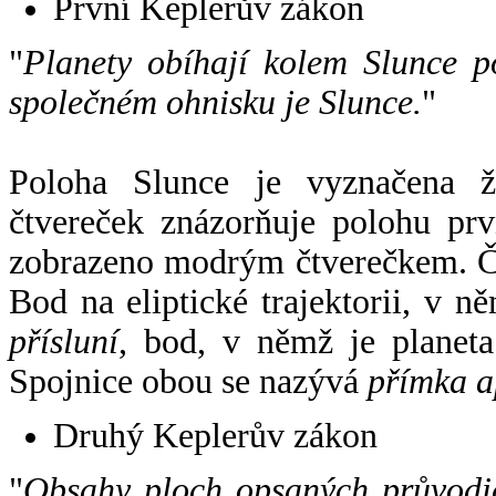
První Keplerův zákon
"
Planety obíhají kolem Slunce p
společném ohnisku je Slunce.
"
Poloha Slunce je vyznačena 
čtvereček znázorňuje polohu pr
zobrazeno modrým čtverečkem. Če
Bod na eliptické trajektorii, v n
přísluní
, bod, v němž je planet
Spojnice obou se nazývá
přímka a
Druhý Keplerův zákon
"
Obsahy ploch opsaných průvodič