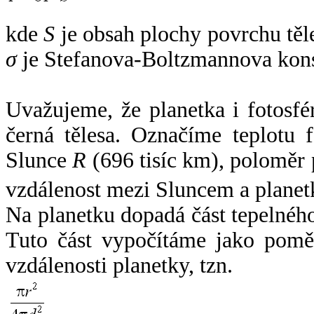
kde
S
je obsah plochy povrchu těl
σ
je Stefanova-Boltzmannova kons
Uvažujeme, že planetka i fotosfér
černá tělesa. Označíme teplotu 
Slunce
R
(696 tisíc km), poloměr
vzdálenost mezi Sluncem a plane
Na planetku dopadá část tepelnéh
Tuto část vypočítáme jako pomě
vzdálenosti planetky, tzn.