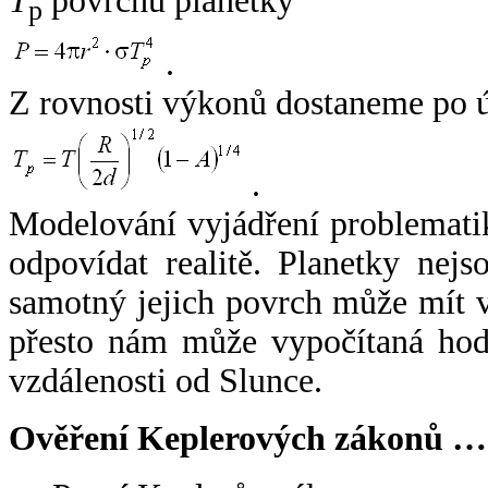
T
povrchu planetky
p
.
Z rovnosti výkonů dostaneme po 
.
Modelování vyjádření problemati
odpovídat realitě. Planetky nejso
samotný jejich povrch může mít v
přesto nám může vypočítaná hodn
vzdálenosti od Slunce.
Ověření Keplerových zákonů …