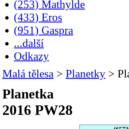
(253) Mathylde
(433) Eros
(951) Gaspra
...další
Odkazy
Malá tělesa
>
Planetky
>
Pl
Planetka
2016 PW28
(6573