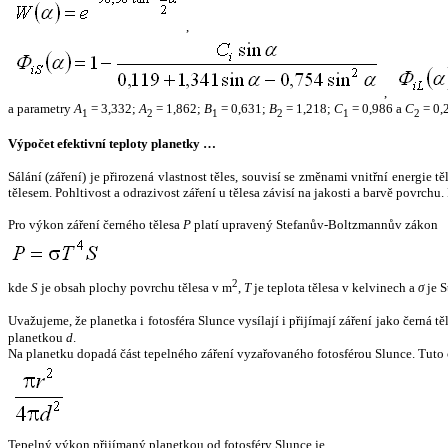
,
,
a parametry
A
= 3,332;
A
= 1,862;
B
= 0,631;
B
= 1,218;
C
= 0,986 a
C
= 0,
1
2
1
2
1
2
Výpočet efektivní teploty planetky …
Sálání (záření) je přirozená vlastnost těles, souvisí se změnami vnitřní energie 
tělesem. Pohltivost a odrazivost záření u tělesa závisí na jakosti a barvě povrch
Pro výkon záření černého tělesa
P
platí upravený Stefanův-Boltzmannův zákon
2
kde
S
je obsah plochy povrchu tělesa v m
,
T
je teplota tělesa v kelvinech a
σ
je S
Uvažujeme, že planetka i fotosféra Slunce vysílají i přijímají záření jako černá 
planetkou
d
.
Na planetku dopadá část tepelného záření vyzařovaného fotosférou Slunce. Tuto 
Tepelný výkon přijímaný planetkou od fotosféry Slunce je