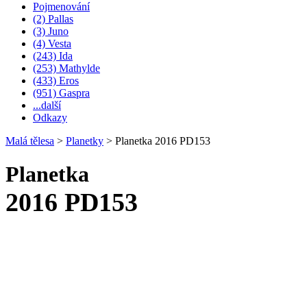
Pojmenování
(2) Pallas
(3) Juno
(4) Vesta
(243) Ida
(253) Mathylde
(433) Eros
(951) Gaspra
...další
Odkazy
Malá tělesa
>
Planetky
>
Planetka 2016 PD153
Planetka
2016 PD153