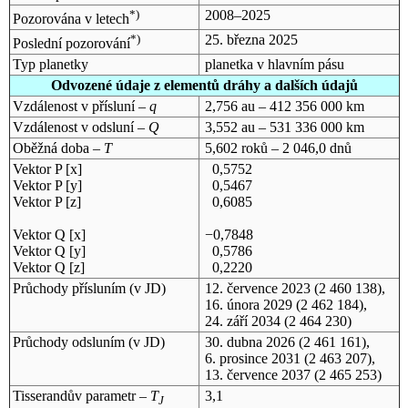
*)
2008–2025
Pozorována v letech
*)
25. března 2025
Poslední pozorování
Typ planetky
planetka v hlavním pásu
Odvozené údaje z elementů dráhy a dalších údajů
Vzdálenost v přísluní –
q
2,756 au – 412 356 000 km
Vzdálenost v odsluní –
Q
3,552 au – 531 336 000 km
Oběžná doba –
T
5,602 roků – 2 046,0 dnů
Vektor P [x]
0,5752
Vektor P [y]
0,5467
Vektor P [z]
0,6085
Vektor Q [x]
−0,7848
Vektor Q [y]
0,5786
Vektor Q [z]
0,2220
Průchody přísluním (v
JD
)
12. července 2023
(2 460 138),
16. února 2029
(2 462 184),
24. září 2034
(2 464 230)
Průchody odsluním (v
JD
)
30. dubna 2026
(2 461 161),
6. prosince 2031
(2 463 207),
13. července 2037
(2 465 253)
Tisserandův parametr –
T
3,1
J