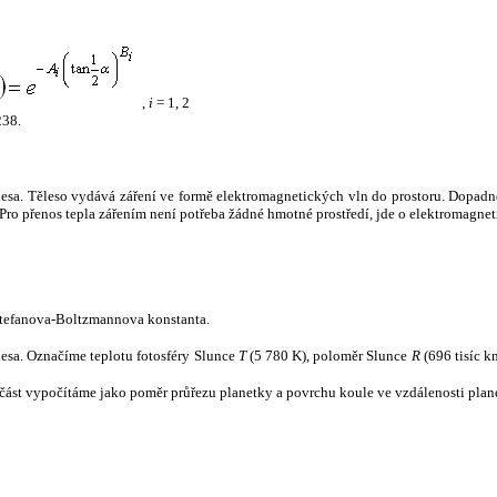
,
i
= 1, 2
238.
tělesa. Těleso vydává záření ve formě elektromagnetických vln do prostoru. Dopadne-l
u. Pro přenos tepla zářením není potřeba žádné hmotné prostředí, jde o elektromagnet
tefanova-Boltzmannova konstanta.
tělesa. Označíme teplotu fotosféry Slunce
T
(5 780 K), poloměr Slunce
R
(696 tisíc k
část vypočítáme jako poměr průřezu planetky a povrchu koule ve vzdálenosti plane