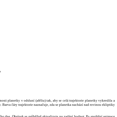
e
i planetky v odsluní (aféliu) tak, aby se celá trajektorie planetky vykreslila a
. Barva čáry trajektorie naznačuje, zda se planetka nachází nad rovinou ekliptiky
ního dne. Obrázek se průběžně aktualizuje po zadání hodnot. Po spuštění animace