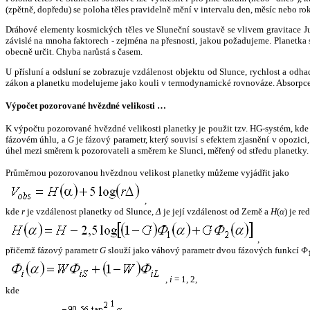
(zpětně, dopředu) se poloha těles pravidelně mění v intervalu den, měsíc nebo ro
Dráhové elementy kosmických těles ve Sluneční soustavě se vlivem gravitace Jup
závislé na mnoha faktorech - zejména na přesnosti, jakou požadujeme. Planetka se
obecně určit. Chyba narůstá s časem.
U přísluní a odsluní se zobrazuje vzdálenost objektu od Slunce, rychlost a od
zákon a planetku modelujeme jako kouli v termodynamické rovnováze. Absorpce 
Výpočet pozorované hvězdné velikosti …
K výpočtu pozorované hvězdné velikosti planetky je použit tzv. HG-systém, kd
fázovém úhlu, a
G
je fázový parametr, který souvisí s efektem zjasnění v opozic
úhel mezi směrem k pozorovateli a směrem ke Slunci, měřený od středu planetky. 
Průměrnou pozorovanou hvězdnou velikost planetky můžeme vyjádřit jako
,
kde
r
je vzdálenost planetky od Slunce,
Δ
je její vzdálenost od Země a
H
(
α
) je r
,
přičemž fázový parametr
G
slouží jako váhový parametr dvou fázových funkcí
Φ
,
i
= 1, 2,
kde