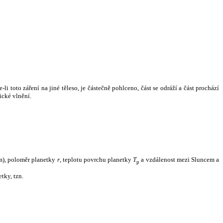
i toto záření na jiné těleso, je částečně pohlceno, část se odráží a část prochází
ické vlnění.
m), poloměr planetky
r
, teplotu povrchu planetky
T
a vzdálenost mezi Sluncem a
p
tky, tzn.