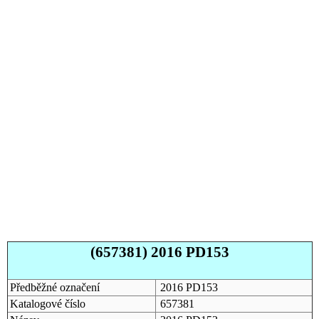
(657381) 2016 PD153
Předběžné označení
2016 PD153
Katalogové číslo
657381