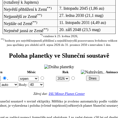
(vztažený k Jupiteru)
**)
7. listopadu 2045
(1,86 au)
Největší přiblížení k Zemi
**)
27. ledna 2030
(21,1 mag)
Nejjasnější ze Země
**)
11. listopadu 2031
(4,49 au)
Nejdále od Země
**)
20. září 2048
(23,5 mag)
Nejméně jasná ze Země
*)
vztaženo k 25. května 2026;
**)
hodnoty pro největší/nejmenší přiblížení a nejnižší/nejvyšší pozorovanou hvězdnou velikost
jsou spočítány pro období od 8. srpna 2026 do 31. prosince 2050 s intervalem 1 den.
Poloha planetky ve Sluneční soustavě
en
Měsíc
Rok
Animac
.
:
Body
:
Zdroj dat:
IAU Minor Planet Center
eční soustavě v rovině ekliptiky. Měřítko je zvoleno automaticky podle vzdálenost
not, je vykreslena i poloha (včetně trajektorií) některých planet Sluneční soustavy
, které se zadává pomocí formuláře pod obrázkem. Lze zadat datum ±50 let od dneš