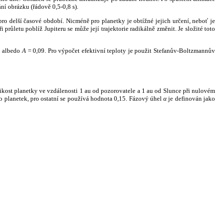
ní obrázku (řádově 0,5-0,8 s).
ro delší časové období. Nicméně pro planetky je obtížné jejich určení, neboť je
růletu poblíž Jupiteru se může její trajektorie radikálně změnit. Je složité toto
o albedo
A
= 0,09. Pro výpočet efektivní teploty je použit Stefanův-Boltzmannův
kost planetky ve vzdálenosti 1 au od pozorovatele a 1 au od Slunce při nulovém
planetek, pro ostatní se používá hodnota 0,15. Fázový úhel
α
je definován jako