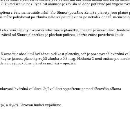
k (uživatelská volba). Rychlost animace je závislá na době potřebné pro vygenerová
itera a Saturna neustále mění. Pro Slunce (potažmo Zemi) a planety jsou platné p
 může pohybovat po zhruba stále stejné trajektorii po několik oběhů, nicméně při p
had efektivní teploty rovnovážného záření planetky, přičemž je uvažováno Bondov
záření od Slunce planetkou je plochou průřezu, kdežto emise povrchem koule.
e
H
označuje absolutní hvězdnou velikost planetky, což je pozorovaná hvězdná veli
i, kdy se jasnost planetky zvýší zhruba o 0,3 mag. Hodnota
G
není známa pro mnoho 
Je nulový, pokud se planetka nachází v opozici.
edukovaná hvězdná velikost. Její velikost vypočteme pomocí fázového zákona
(
α
) a
Φ
(
α
). Fázovou funkci vyjádříme
1
2