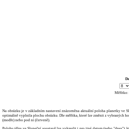
D
Měřítko
Na obrázku je v základním nastavení znázorněna aktuální poloha planetky ve Slun
optimálně vyplnila plochu obrázku. Dle měřítka, které lze změnit z vybraných hod
(modře) nebo pod ní (červeně).
Polohu těles ve Sluneční soustavě lze vykreslit i pro jiné datum (nebo "dnes")