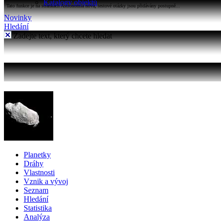
Katalogy objektů
Tato funkce je na stránkách Astronomia nová, testové otázky jsou přidávány postupně...
Novinky
Hledání
Zadejte text, který chcete hledat
Planetky
Dráhy
Vlastnosti
Vznik a vývoj
Seznam
Hledání
Statistika
Analýza