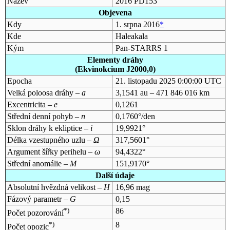
Název
2016 PD153
Objevena
Kdy
1. srpna 2016
*
Kde
Haleakala
Kým
Pan-STARRS 1
Elementy dráhy
(Ekvinokcium J2000,0)
Epocha
21. listopadu 2025 0:00:00 UTC
Velká poloosa dráhy –
a
3,1541 au – 471 846 016 km
Excentricita –
e
0,1261
Střední denní pohyb –
n
0,1760°/den
Sklon dráhy k ekliptice –
i
19,9921°
Délka vzestupného uzlu –
Ω
317,5601°
Argument šířky perihelu –
ω
94,4322°
Střední anomálie –
M
151,9170°
Další údaje
Absolutní hvězdná velikost –
H
16,96 mag
Fázový parametr –
G
0,15
*)
86
Počet pozorování
*)
8
Počet opozic