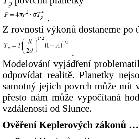
T
povrchu planetky
p
.
Z rovnosti výkonů dostaneme po 
.
Modelování vyjádření problemati
odpovídat realitě. Planetky nejso
samotný jejich povrch může mít v
přesto nám může vypočítaná hodn
vzdálenosti od Slunce.
Ověření Keplerových zákonů …