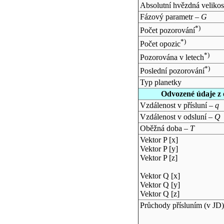
Absolutní hvězdná velikos
Fázový parametr –
G
*)
Počet pozorování
*)
Počet opozic
*)
Pozorována v letech
*)
Poslední pozorování
Typ planetky
Odvozené údaje z 
Vzdálenost v přísluní –
q
Vzdálenost v odsluní –
Q
Oběžná doba –
T
Vektor P [x]
Vektor P [y]
Vektor P [z]
Vektor Q [x]
Vektor Q [y]
Vektor Q [z]
Průchody přísluním (v
JD
)