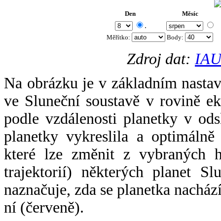
Den
Měsíc
.
Měřítko:
Body
:
Zdroj dat:
IAU
Na obrázku je v základním nastav
ve Sluneční soustavě v rovině ek
podle vzdálenosti planetky v odsl
planetky vykreslila a optimálně
které lze změnit z vybraných h
trajektorií) některých planet Sl
naznačuje, zda se planetka nacház
ní (červeně).