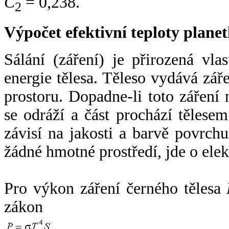
C
= 0,238.
2
Výpočet efektivní teploty plan
Sálání (záření) je přirozená vla
energie tělesa. Těleso vydává zá
prostoru. Dopadne-li toto záření n
se odráží a část prochází tělesem
závisí na jakosti a barvě povrch
žádné hmotné prostředí, jde o ele
Pro výkon záření černého tělesa
zákon