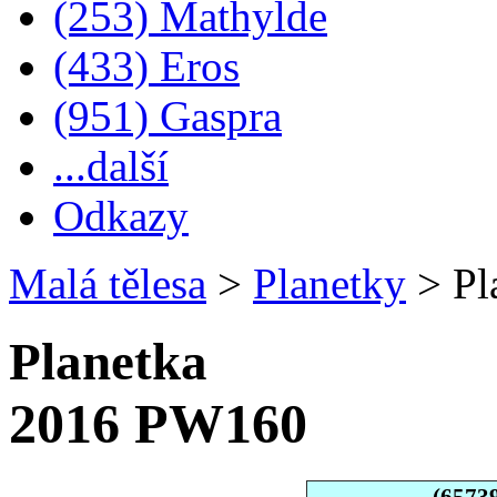
(253) Mathylde
(433) Eros
(951) Gaspra
...další
Odkazy
Malá tělesa
>
Planetky
>
Pl
Planetka
2016 PW160
(6573