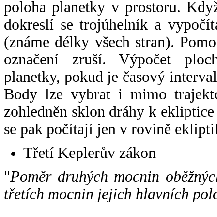
poloha planetky v prostoru. Kdy
dokreslí se trojúhelník a vypoč
(známe délky všech stran). Pomo
označení zruší. Výpočet ploch
planetky, pokud je časový interval
Body lze vybrat i mimo trajekto
zohledněn sklon dráhy k ekliptice
se pak počítají jen v rovině eklipti
Třetí Keplerův zákon
"
Poměr druhých mocnin oběžných
třetích mocnin jejich hlavních pol