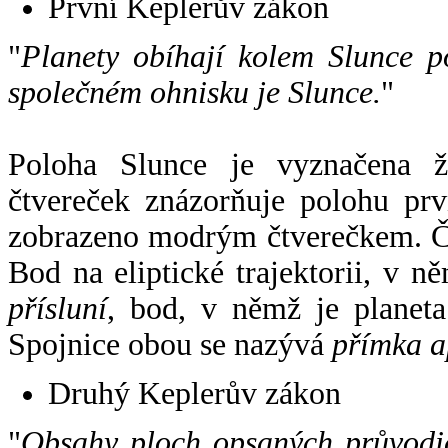
První Keplerův zákon
"
Planety obíhají kolem Slunce p
společném ohnisku je Slunce.
"
Poloha Slunce je vyznačena 
čtvereček znázorňuje polohu pr
zobrazeno modrým čtverečkem. Če
Bod na eliptické trajektorii, v n
přísluní
, bod, v němž je planet
Spojnice obou se nazývá
přímka a
Druhý Keplerův zákon
"
Obsahy ploch opsaných průvodič