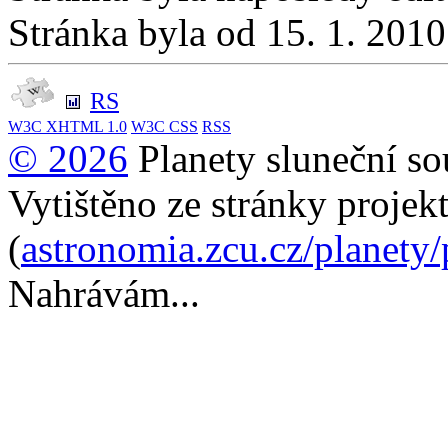
Stránka byla od 15. 1. 201
RS
W3C
XHTML 1.0
W3C
CSS
RSS
© 2026
Planety sluneční so
Vytištěno ze stránky projek
(
astronomia.zcu.cz/planety
Nahrávám...