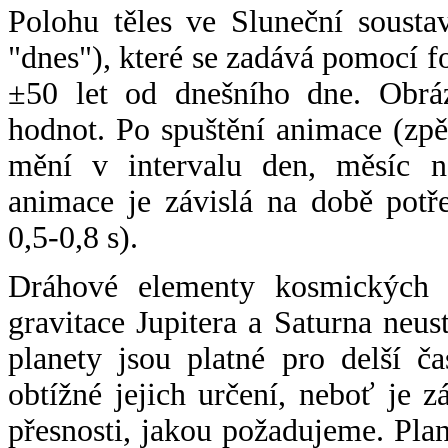
Polohu těles ve Sluneční sousta
"dnes"), které se zadává pomocí 
±50 let od dnešního dne. Obráz
hodnot. Po spuštění animace (zpě
mění v intervalu den, měsíc ne
animace je závislá na době potř
0,5-0,8 s).
Dráhové elementy kosmických t
gravitace Jupitera a Saturna neu
planety jsou platné pro delší č
obtížné jejich určení, neboť je 
přesnosti, jakou požadujeme. Pla