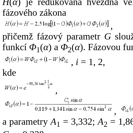
H
(
α
) je redukovaná hvězdná vel
fázového zákona
,
přičemž fázový parametr
G
slouž
funkcí
Φ
(
α
) a
Φ
(
α
). Fázovou fu
1
2
,
i
= 1, 2,
kde
,
,
a parametry
A
= 3,332;
A
= 1,8
1
2