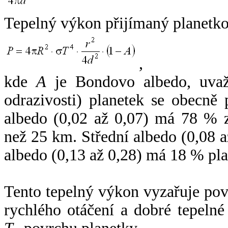
Tepelný výkon přijímaný planetko
,
kde
A
je Bondovo albedo, uvaž
odrazivosti) planetek se obecně
albedo (0,02 až 0,07) má 78 % z
než 25 km. Střední albedo (0,08 
albedo (0,13 až 0,28) má 18 % pla
Tento tepelný výkon vyzařuje po
rychlého otáčení a dobré tepelné