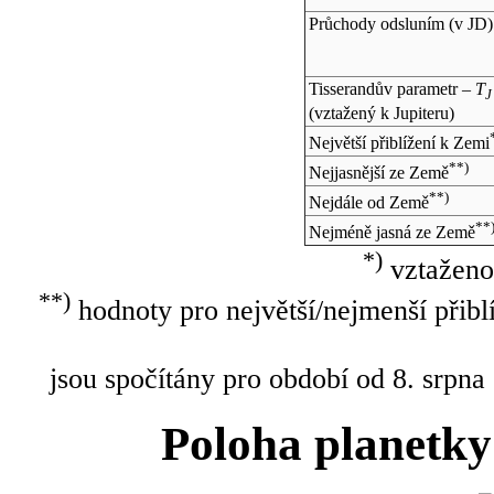
Průchody odsluním (v
JD
)
Tisserandův parametr –
T
J
(vztažený k Jupiteru)
Největší přiblížení k Zemi
**)
Nejjasnější ze Země
**)
Nejdále od Země
**
Nejméně jasná ze Země
*)
vztaženo
**)
hodnoty pro největší/nejmenší přibl
jsou spočítány pro období od 8. srpna
Poloha planetky