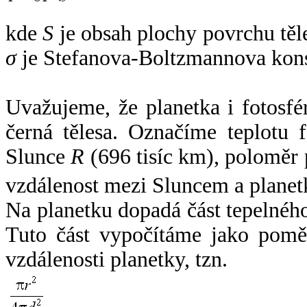
kde
S
je obsah plochy povrchu těl
σ
je Stefanova-Boltzmannova kons
Uvažujeme, že planetka i fotosfér
černá tělesa. Označíme teplotu 
Slunce
R
(696 tisíc km), poloměr
vzdálenost mezi Sluncem a plane
Na planetku dopadá část tepelnéh
Tuto část vypočítáme jako pomě
vzdálenosti planetky, tzn.