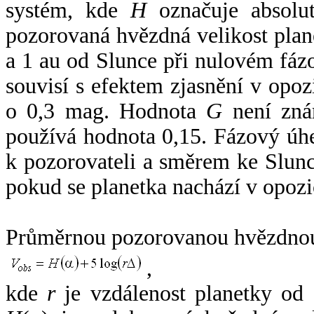
systém, kde
H
označuje absolut
pozorovaná hvězdná velikost plan
a 1 au od Slunce při nulovém fá
souvisí s efektem zjasnění v opoz
o 0,3 mag. Hodnota
G
není zná
používá hodnota 0,15. Fázový úh
k pozorovateli a směrem ke Slunc
pokud se planetka nachází v opozi
Průměrnou pozorovanou hvězdnou 
,
kde
r
je vzdálenost planetky od