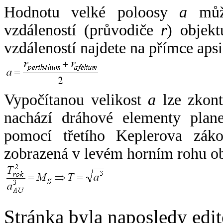
Hodnotu velké poloosy
a
může
vzdáleností (průvodiče
r
) objekt
vzdáleností najdete na přímce apsi
Vypočítanou velikost
a
lze zkont
nachází dráhové elementy plane
pomocí třetího Keplerova zák
zobrazená v levém horním rohu o
Stránka byla naposledy edi