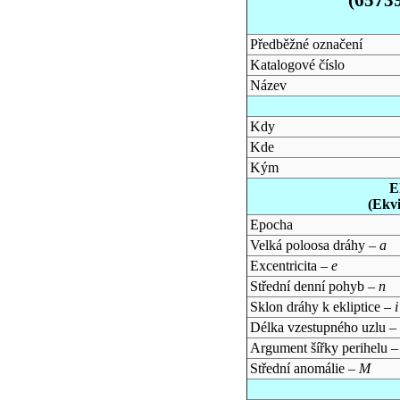
Předběžné označení
Katalogové číslo
Název
Kdy
Kde
Kým
E
(Ekv
Epocha
Velká poloosa dráhy –
a
Excentricita –
e
Střední denní pohyb –
n
Sklon dráhy k ekliptice –
i
Délka vzestupného uzlu –
Argument šířky perihelu 
Střední anomálie –
M