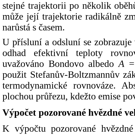
stejné trajektorii po několik oběh
může její trajektorie radikálně zm
narůstá s časem.
U přísluní a odsluní se zobrazuje
odhad efektivní teploty rovno
uvažováno Bondovo albedo
A
= 
použit Stefanův-Boltzmannův zák
termodynamické rovnováze. Abs
plochou průřezu, kdežto emise po
Výpočet pozorované hvězdné ve
K výpočtu pozorované hvězdné v