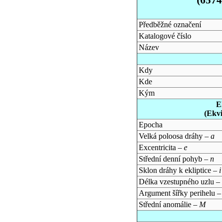
Předběžné označení
Katalogové číslo
Název
Kdy
Kde
Kým
E
(Ekv
Epocha
Velká poloosa dráhy –
a
Excentricita –
e
Střední denní pohyb –
n
Sklon dráhy k ekliptice –
i
Délka vzestupného uzlu –
Argument šířky perihelu 
Střední anomálie –
M