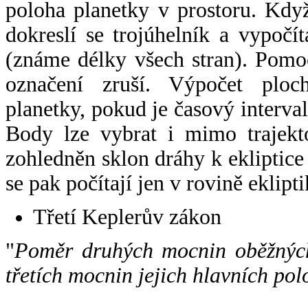
poloha planetky v prostoru. Kdy
dokreslí se trojúhelník a vypoč
(známe délky všech stran). Pomo
označení zruší. Výpočet ploch
planetky, pokud je časový interval
Body lze vybrat i mimo trajekto
zohledněn sklon dráhy k ekliptice
se pak počítají jen v rovině eklipti
Třetí Keplerův zákon
"
Poměr druhých mocnin oběžných
třetích mocnin jejich hlavních pol