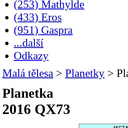
(253) Mathylde
(433) Eros
(951) Gaspra
...další
Odkazy
Malá tělesa
>
Planetky
>
Pl
Planetka
2016 QX73
(657