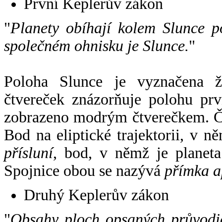
První Keplerův zákon
"
Planety obíhají kolem Slunce p
společném ohnisku je Slunce.
"
Poloha Slunce je vyznačena 
čtvereček znázorňuje polohu pr
zobrazeno modrým čtverečkem. Če
Bod na eliptické trajektorii, v n
přísluní
, bod, v němž je planet
Spojnice obou se nazývá
přímka a
Druhý Keplerův zákon
"
Obsahy ploch opsaných průvodič