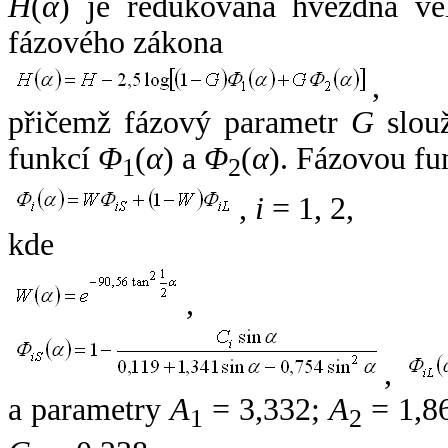
H
(
α
) je redukovaná hvězdná vel
fázového zákona
,
přičemž fázový parametr
G
slouž
funkcí
Φ
(
α
) a
Φ
(
α
). Fázovou fu
1
2
,
i
= 1, 2,
kde
,
,
a parametry
A
= 3,332;
A
= 1,8
1
2