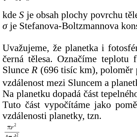
kde
S
je obsah plochy povrchu těl
σ
je Stefanova-Boltzmannova kons
Uvažujeme, že planetka i fotosfér
černá tělesa. Označíme teplotu 
Slunce
R
(696 tisíc km), poloměr
vzdálenost mezi Sluncem a plane
Na planetku dopadá část tepelnéh
Tuto část vypočítáme jako pomě
vzdálenosti planetky, tzn.