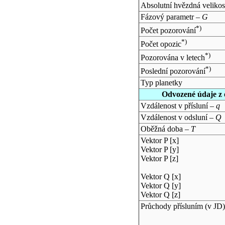
Absolutní hvězdná velikos
Fázový parametr –
G
*)
Počet pozorování
*)
Počet opozic
*)
Pozorována v letech
*)
Poslední pozorování
Typ planetky
Odvozené údaje z 
Vzdálenost v přísluní –
q
Vzdálenost v odsluní –
Q
Oběžná doba –
T
Vektor P [x]
Vektor P [y]
Vektor P [z]
Vektor Q [x]
Vektor Q [y]
Vektor Q [z]
Průchody přísluním (v
JD
)