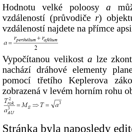
Hodnotu velké poloosy
a
může
vzdáleností (průvodiče
r
) objekt
vzdáleností najdete na přímce apsi
Vypočítanou velikost
a
lze zkont
nachází dráhové elementy plane
pomocí třetího Keplerova zák
zobrazená v levém horním rohu o
Stránka byla naposledy edi