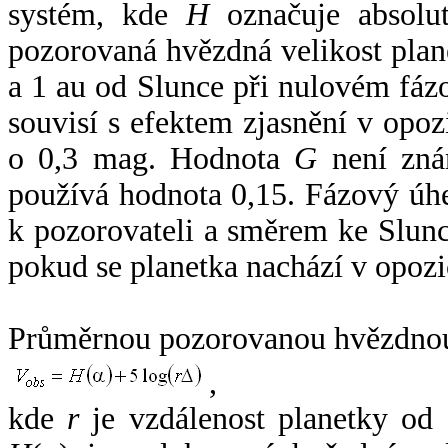
systém, kde
H
označuje absolut
pozorovaná hvězdná velikost plan
a 1 au od Slunce při nulovém fá
souvisí s efektem zjasnění v opoz
o 0,3 mag. Hodnota
G
není zná
používá hodnota 0,15. Fázový úh
k pozorovateli a směrem ke Slunc
pokud se planetka nachází v opozi
Průměrnou pozorovanou hvězdnou 
,
kde
r
je vzdálenost planetky od