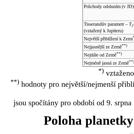
Průchody odsluním (v
JD
)
Tisserandův parametr –
T
J
(vztažený k Jupiteru)
Největší přiblížení k Zemi
**)
Nejjasnější ze Země
**)
Nejdále od Země
**
Nejméně jasná ze Země
*)
vztaženo
**)
hodnoty pro největší/nejmenší přibl
jsou spočítány pro období od 9. srpna
Poloha planetky