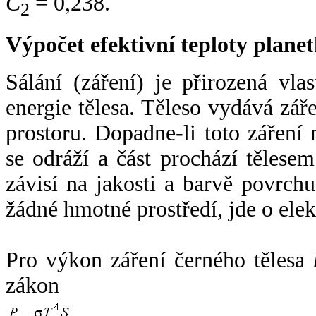
C
= 0,238.
2
Výpočet efektivní teploty plan
Sálání (záření) je přirozená vla
energie tělesa. Těleso vydává zá
prostoru. Dopadne-li toto záření n
se odráží a část prochází tělesem
závisí na jakosti a barvě povrch
žádné hmotné prostředí, jde o ele
Pro výkon záření černého tělesa
zákon