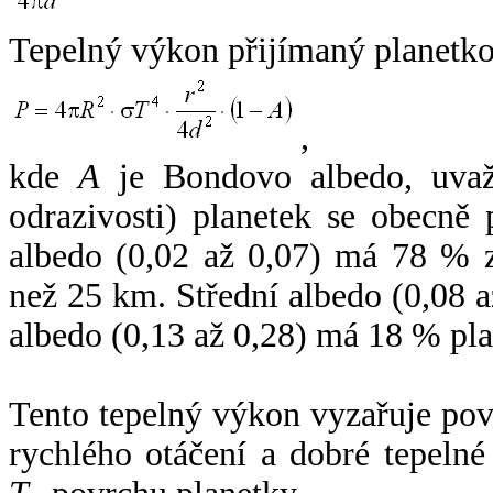
Tepelný výkon přijímaný planetko
,
kde
A
je Bondovo albedo, uvaž
odrazivosti) planetek se obecně
albedo (0,02 až 0,07) má 78 % z
než 25 km. Střední albedo (0,08 
albedo (0,13 až 0,28) má 18 % pla
Tento tepelný výkon vyzařuje po
rychlého otáčení a dobré tepelné