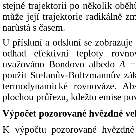
stejné trajektorii po několik oběh
může její trajektorie radikálně zm
narůstá s časem.
U přísluní a odsluní se zobrazuje
odhad efektivní teploty rovno
uvažováno Bondovo albedo
A
= 
použit Stefanův-Boltzmannův zák
termodynamické rovnováze. Abs
plochou průřezu, kdežto emise po
Výpočet pozorované hvězdné ve
K výpočtu pozorované hvězdné v