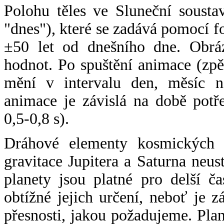
Polohu těles ve Sluneční sousta
"dnes"), které se zadává pomocí 
±50 let od dnešního dne. Obráz
hodnot. Po spuštění animace (zpě
mění v intervalu den, měsíc ne
animace je závislá na době potř
0,5-0,8 s).
Dráhové elementy kosmických t
gravitace Jupitera a Saturna neu
planety jsou platné pro delší č
obtížné jejich určení, neboť je 
přesnosti, jakou požadujeme. Pla