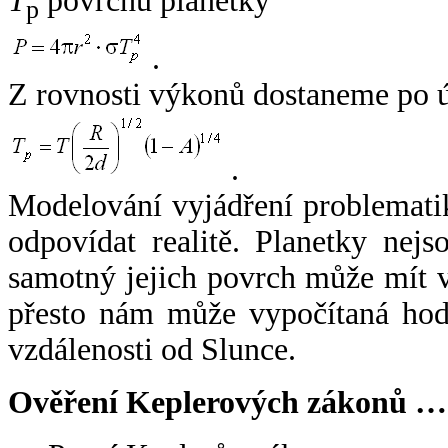
T
povrchu planetky
p
.
Z rovnosti výkonů dostaneme po 
.
Modelování vyjádření problemati
odpovídat realitě. Planetky nejso
samotný jejich povrch může mít v
přesto nám může vypočítaná hodn
vzdálenosti od Slunce.
Ověření Keplerových zákonů …