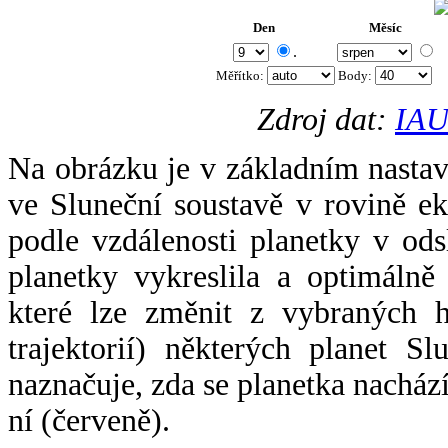
Den
Měsíc
.
Měřítko:
Body
:
Zdroj dat:
IAU
Na obrázku je v základním nastav
ve Sluneční soustavě v rovině ek
podle vzdálenosti planetky v odsl
planetky vykreslila a optimálně
které lze změnit z vybraných h
trajektorií) některých planet Sl
naznačuje, zda se planetka nacház
ní (červeně).