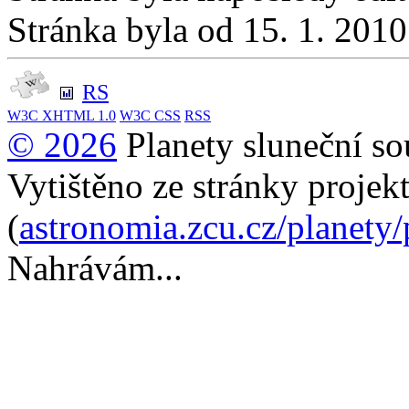
Stránka byla od 15. 1. 201
RS
W3C
XHTML 1.0
W3C
CSS
RSS
© 2026
Planety sluneční so
Vytištěno ze stránky projek
(
astronomia.zcu.cz/planety
Nahrávám...