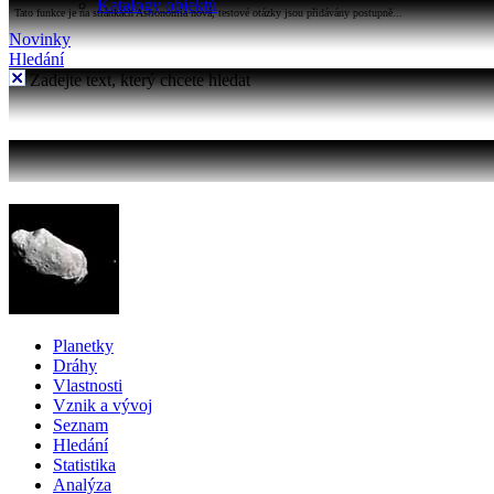
Katalogy objektů
Tato funkce je na stránkách Astronomia nová, testové otázky jsou přidávány postupně...
Novinky
Hledání
Zadejte text, který chcete hledat
Planetky
Dráhy
Vlastnosti
Vznik a vývoj
Seznam
Hledání
Statistika
Analýza