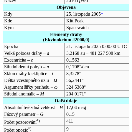
Název
2016 QF96
Objevena
Kdy
25. listopadu 2005
*
Kde
Kitt Peak
Kým
Spacewatch
Elementy dráhy
(Ekvinokcium J2000,0)
Epocha
21. listopadu 2025 0:00:00 UTC
Velká poloosa dráhy –
a
3,2168 au – 481 227 508 km
Excentricita –
e
0,1563
Střední denní pohyb –
n
0,1708°/den
Sklon dráhy k ekliptice –
i
8,3278°
Délka vzestupného uzlu –
Ω
56,2441°
Argument šířky perihelu –
ω
324,5368°
Střední anomálie –
M
204,0171°
Další údaje
Absolutní hvězdná velikost –
H
17,04 mag
Fázový parametr –
G
0,15
*)
411
Počet pozorování
*)
9
Počet opozic