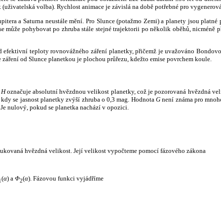
k (uživatelská volba). Rychlost animace je závislá na době potřebné pro vygenerová
itera a Saturna neustále mění. Pro Slunce (potažmo Zemi) a planety jsou platné p
 může pohybovat po zhruba stále stejné trajektorii po několik oběhů, nicméně při p
had efektivní teploty rovnovážného záření planetky, přičemž je uvažováno Bondov
záření od Slunce planetkou je plochou průřezu, kdežto emise povrchem koule.
e
H
označuje absolutní hvězdnou velikost planetky, což je pozorovaná hvězdná veli
i, kdy se jasnost planetky zvýší zhruba o 0,3 mag. Hodnota
G
není známa pro mnoho 
Je nulový, pokud se planetka nachází v opozici.
edukovaná hvězdná velikost. Její velikost vypočteme pomocí fázového zákona
(
α
) a
Φ
(
α
). Fázovou funkci vyjádříme
1
2