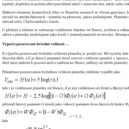
(zpětně, dopředu) se poloha těles pravidelně mění v intervalu den, měsíc nebo ro
Dráhové elementy kosmických těles ve Sluneční soustavě se vlivem gravitace Jup
závislé na mnoha faktorech - zejména na přesnosti, jakou požadujeme. Planetka se
obecně určit. Chyba narůstá s časem.
U přísluní a odsluní se zobrazuje vzdálenost objektu od Slunce, rychlost a od
zákon a planetku modelujeme jako kouli v termodynamické rovnováze. Absorpce 
Výpočet pozorované hvězdné velikosti …
K výpočtu pozorované hvězdné velikosti planetky je použit tzv. HG-systém, kd
fázovém úhlu, a
G
je fázový parametr, který souvisí s efektem zjasnění v opozic
úhel mezi směrem k pozorovateli a směrem ke Slunci, měřený od středu planetky. 
Průměrnou pozorovanou hvězdnou velikost planetky můžeme vyjádřit jako
,
kde
r
je vzdálenost planetky od Slunce,
Δ
je její vzdálenost od Země a
H
(
α
) je r
,
přičemž fázový parametr
G
slouží jako váhový parametr dvou fázových funkcí
Φ
,
i
= 1, 2,
kde