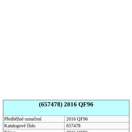
(657478) 2016 QF96
Předběžné označení
2016 QF96
Katalogové číslo
657478