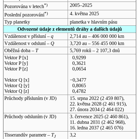
*)
2005–2025
Pozorována v letech
*)
4. května 2025
Poslední pozorování
Typ planetky
planetka v hlavním pásu
Odvozené údaje z elementů dráhy a dalších údajů
Vzdálenost v přísluní –
q
2,714 au – 406 000 000 km
Vzdálenost v odsluní –
Q
3,720 au – 556 455 000 km
Oběžná doba –
T
5,769 roků – 2 107,3 dnů
Vektor P [x]
0,9299
Vektor P [y]
0,3621
Vektor P [z]
0,0654
Vektor Q [x]
−0,3477
Vektor Q [y]
0,8065
Vektor Q [z]
0,4782
Průchody přísluním (v
JD
)
15. srpna 2022
(2 459 807),
22. května 2028
(2 461 915),
27. února 2034
(2 464 022)
Průchody odsluním (v
JD
)
3. července 2025
(2 460 861),
11. dubna 2031
(2 462 968),
16. ledna 2037
(2 465 076)
Tisserandův parametr –
T
3,2
J