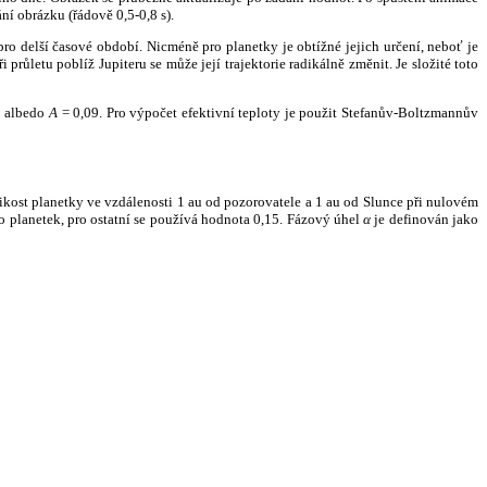
ní obrázku (řádově 0,5-0,8 s).
ro delší časové období. Nicméně pro planetky je obtížné jejich určení, neboť je
růletu poblíž Jupiteru se může její trajektorie radikálně změnit. Je složité toto
o albedo
A
= 0,09. Pro výpočet efektivní teploty je použit Stefanův-Boltzmannův
kost planetky ve vzdálenosti 1 au od pozorovatele a 1 au od Slunce při nulovém
planetek, pro ostatní se používá hodnota 0,15. Fázový úhel
α
je definován jako