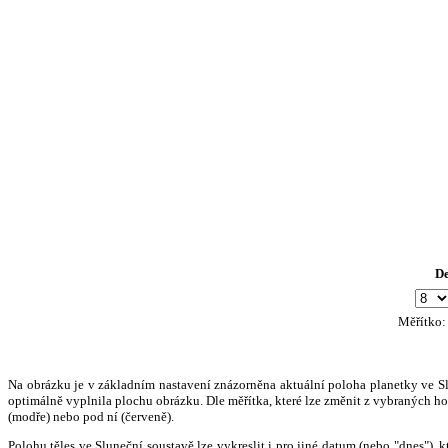
D
Měřítko
Na obrázku je v základním nastavení znázorněna aktuální poloha planetky ve Slun
optimálně vyplnila plochu obrázku. Dle měřítka, které lze změnit z vybraných hod
(modře) nebo pod ní (červeně).
Polohu těles ve Sluneční soustavě lze vykreslit i pro jiné datum (nebo "dnes")