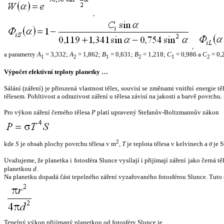
,
,
a parametry
A
= 3,332;
A
= 1,862;
B
= 0,631;
B
= 1,218;
C
= 0,986 a
C
= 0,
1
2
1
2
1
2
Výpočet efektivní teploty planetky …
Sálání (záření) je přirozená vlastnost těles, souvisí se změnami vnitřní energie 
tělesem. Pohltivost a odrazivost záření u tělesa závisí na jakosti a barvě povrch
Pro výkon záření černého tělesa
P
platí upravený Stefanův-Boltzmannův zákon
2
kde
S
je obsah plochy povrchu tělesa v m
,
T
je teplota tělesa v kelvinech a
σ
je S
Uvažujeme, že planetka i fotosféra Slunce vysílají i přijímají záření jako černá 
planetkou
d
.
Na planetku dopadá část tepelného záření vyzařovaného fotosférou Slunce. Tuto 
Tepelný výkon přijímaný planetkou od fotosféry Slunce je