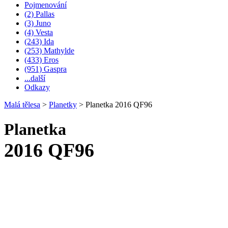
Pojmenování
(2) Pallas
(3) Juno
(4) Vesta
(243) Ida
(253) Mathylde
(433) Eros
(951) Gaspra
...další
Odkazy
Malá tělesa
>
Planetky
>
Planetka 2016 QF96
Planetka
2016 QF96