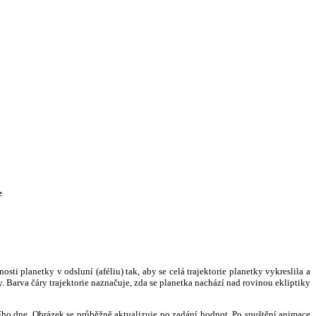
e
i planetky v odsluní (aféliu) tak, aby se celá trajektorie planetky vykreslila a
. Barva čáry trajektorie naznačuje, zda se planetka nachází nad rovinou ekliptiky
ního dne. Obrázek se průběžně aktualizuje po zadání hodnot. Po spuštění animace