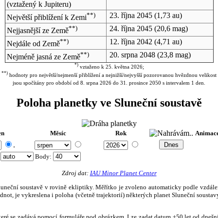
(vztažený k Jupiteru)
**)
23. října 2045
(1,73 au)
Největší přiblížení k Zemi
**)
24. října 2045
(20,6 mag)
Nejjasnější ze Země
**)
12. října 2042
(4,71 au)
Nejdále od Země
**)
20. srpna 2048
(23,8 mag)
Nejméně jasná ze Země
*)
vztaženo k 25. května 2026;
**)
hodnoty pro největší/nejmenší přiblížení a nejnižší/nejvyšší pozorovanou hvězdnou velikost
jsou spočítány pro období od 8. srpna 2026 do 31. prosince 2050 s intervalem 1 den.
Poloha planetky ve Sluneční soustavě
en
Měsíc
Rok
Animac
.
:
Body
:
Zdroj dat:
IAU Minor Planet Center
eční soustavě v rovině ekliptiky. Měřítko je zvoleno automaticky podle vzdálenost
not, je vykreslena i poloha (včetně trajektorií) některých planet Sluneční soustavy
, které se zadává pomocí formuláře pod obrázkem. Lze zadat datum ±50 let od dneš