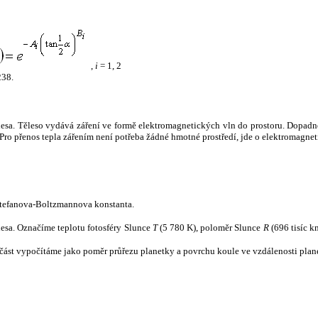
,
i
= 1, 2
238.
tělesa. Těleso vydává záření ve formě elektromagnetických vln do prostoru. Dopadne-l
u. Pro přenos tepla zářením není potřeba žádné hmotné prostředí, jde o elektromagnet
tefanova-Boltzmannova konstanta.
tělesa. Označíme teplotu fotosféry Slunce
T
(5 780 K), poloměr Slunce
R
(696 tisíc k
část vypočítáme jako poměr průřezu planetky a povrchu koule ve vzdálenosti plane