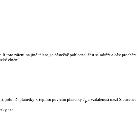
i toto záření na jiné těleso, je částečně pohlceno, část se odráží a část prochází
ické vlnění.
m), poloměr planetky
r
, teplotu povrchu planetky
T
a vzdálenost mezi Sluncem a
p
tky, tzn.