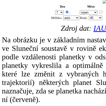
Den
Měsíc
.
Měřítko:
Body
:
Zdroj dat:
IAU
Na obrázku je v základním nastav
ve Sluneční soustavě v rovině ek
podle vzdálenosti planetky v odsl
planetky vykreslila a optimálně
které lze změnit z vybraných h
trajektorií) některých planet Sl
naznačuje, zda se planetka nacház
ní (červeně).