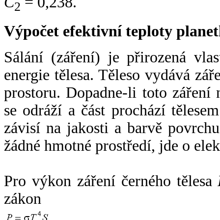
C
= 0,238.
2
Výpočet efektivní teploty plan
Sálání (záření) je přirozená vla
energie tělesa. Těleso vydává zá
prostoru. Dopadne-li toto záření n
se odráží a část prochází tělesem
závisí na jakosti a barvě povrch
žádné hmotné prostředí, jde o ele
Pro výkon záření černého tělesa
zákon