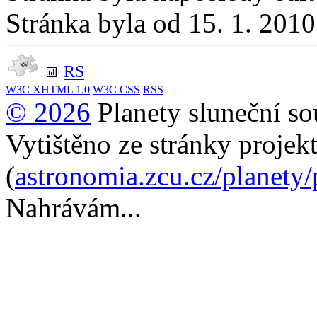
Stránka byla od 15. 1. 201
RS
W3C
XHTML 1.0
W3C
CSS
RSS
© 2026
Planety sluneční so
Vytištěno ze stránky projek
(
astronomia.zcu.cz/planety
Nahrávám...