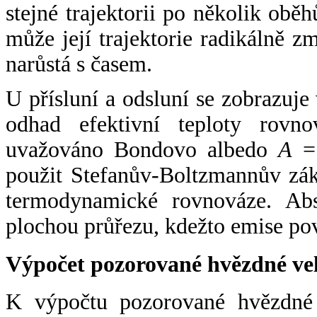
stejné trajektorii po několik oběh
může její trajektorie radikálně zm
narůstá s časem.
U přísluní a odsluní se zobrazuje
odhad efektivní teploty rovno
uvažováno Bondovo albedo
A
= 
použit Stefanův-Boltzmannův zák
termodynamické rovnováze. Abs
plochou průřezu, kdežto emise po
Výpočet pozorované hvězdné ve
K výpočtu pozorované hvězdné v