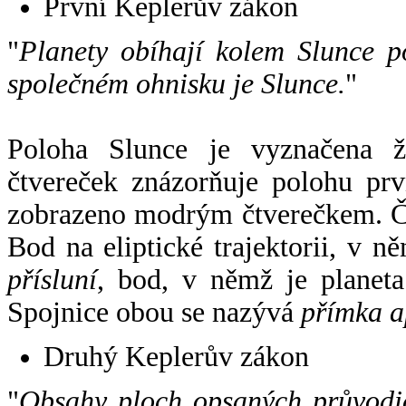
První Keplerův zákon
"
Planety obíhají kolem Slunce p
společném ohnisku je Slunce.
"
Poloha Slunce je vyznačena 
čtvereček znázorňuje polohu pr
zobrazeno modrým čtverečkem. Če
Bod na eliptické trajektorii, v n
přísluní
, bod, v němž je planet
Spojnice obou se nazývá
přímka a
Druhý Keplerův zákon
"
Obsahy ploch opsaných průvodič