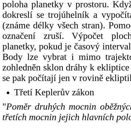
poloha planetky v prostoru. Kdy
dokreslí se trojúhelník a vypoč
(známe délky všech stran). Pomo
označení zruší. Výpočet ploch
planetky, pokud je časový interval
Body lze vybrat i mimo trajekto
zohledněn sklon dráhy k ekliptice
se pak počítají jen v rovině eklipti
Třetí Keplerův zákon
"
Poměr druhých mocnin oběžných
třetích mocnin jejich hlavních pol