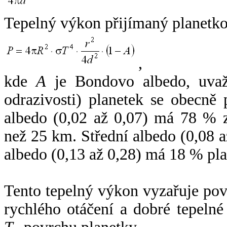
Tepelný výkon přijímaný planetko
,
kde
A
je Bondovo albedo, uvaž
odrazivosti) planetek se obecně
albedo (0,02 až 0,07) má 78 % z
než 25 km. Střední albedo (0,08 
albedo (0,13 až 0,28) má 18 % pla
Tento tepelný výkon vyzařuje po
rychlého otáčení a dobré tepelné