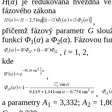
H
(
α
) je redukovaná hvězdná vel
fázového zákona
,
přičemž fázový parametr
G
slouž
funkcí
Φ
(
α
) a
Φ
(
α
). Fázovou fu
1
2
,
i
= 1, 2,
kde
,
,
a parametry
A
= 3,332;
A
= 1,8
1
2