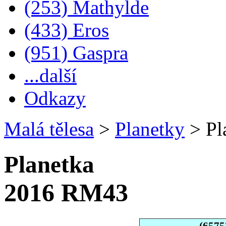
(253) Mathylde
(433) Eros
(951) Gaspra
...další
Odkazy
Malá tělesa
>
Planetky
>
Pl
Planetka
2016 RM43
(6575