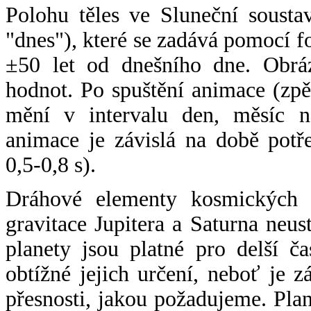
Polohu těles ve Sluneční sousta
"dnes"), které se zadává pomocí 
±50 let od dnešního dne. Obráz
hodnot. Po spuštění animace (zpě
mění v intervalu den, měsíc ne
animace je závislá na době potř
0,5-0,8 s).
Dráhové elementy kosmických t
gravitace Jupitera a Saturna neu
planety jsou platné pro delší č
obtížné jejich určení, neboť je 
přesnosti, jakou požadujeme. Pla