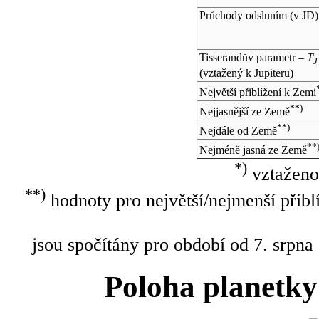
Průchody odsluním (v
JD
)
Tisserandův parametr –
T
J
(vztažený k Jupiteru)
Největší přiblížení k Zemi
**)
Nejjasnější ze Země
**)
Nejdále od Země
**
Nejméně jasná ze Země
*)
vztaženo
**)
hodnoty pro největší/nejmenší přibl
jsou spočítány pro období od 7. srpna
Poloha planetky