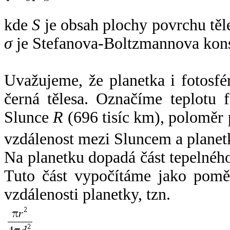
kde
S
je obsah plochy povrchu těl
σ
je Stefanova-Boltzmannova kons
Uvažujeme, že planetka i fotosfér
černá tělesa. Označíme teplotu 
Slunce
R
(696 tisíc km), poloměr
vzdálenost mezi Sluncem a plane
Na planetku dopadá část tepelnéh
Tuto část vypočítáme jako pomě
vzdálenosti planetky, tzn.