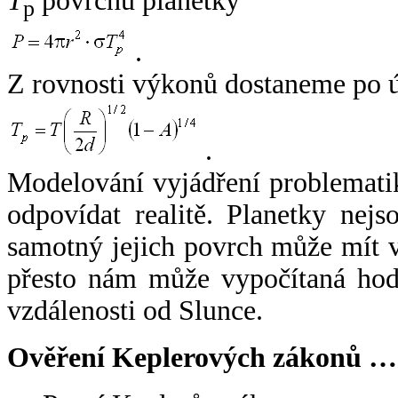
T
povrchu planetky
p
.
Z rovnosti výkonů dostaneme po 
.
Modelování vyjádření problemati
odpovídat realitě. Planetky nejso
samotný jejich povrch může mít v
přesto nám může vypočítaná hodn
vzdálenosti od Slunce.
Ověření Keplerových zákonů …