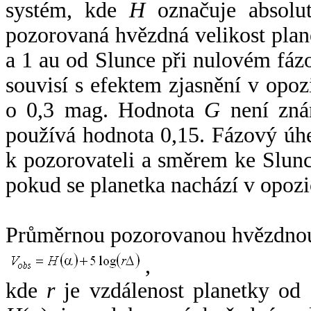
systém, kde
H
označuje absolut
pozorovaná hvězdná velikost plan
a 1 au od Slunce při nulovém fá
souvisí s efektem zjasnění v opoz
o 0,3 mag. Hodnota
G
není zná
používá hodnota 0,15. Fázový úh
k pozorovateli a směrem ke Slunc
pokud se planetka nachází v opozi
Průměrnou pozorovanou hvězdnou 
,
kde
r
je vzdálenost planetky od