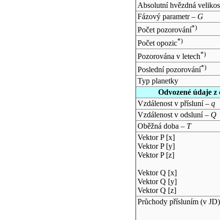
Absolutní hvězdná velikos
Fázový parametr –
G
*)
Počet pozorování
*)
Počet opozic
*)
Pozorována v letech
*)
Poslední pozorování
Typ planetky
Odvozené údaje z 
Vzdálenost v přísluní –
q
Vzdálenost v odsluní –
Q
Oběžná doba –
T
Vektor P [x]
Vektor P [y]
Vektor P [z]
Vektor Q [x]
Vektor Q [y]
Vektor Q [z]
Průchody přísluním (v
JD
)