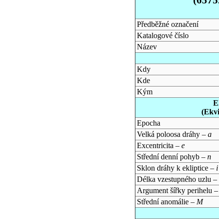
Předběžné označení
Katalogové číslo
Název
Kdy
Kde
Kým
E
(Ekv
Epocha
Velká poloosa dráhy –
a
Excentricita –
e
Střední denní pohyb –
n
Sklon dráhy k ekliptice –
i
Délka vzestupného uzlu –
Argument šířky perihelu 
Střední anomálie –
M