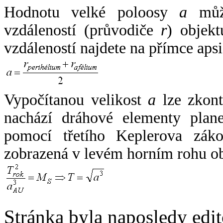
Hodnotu velké poloosy
a
může
vzdáleností (průvodiče
r
) objekt
vzdáleností najdete na přímce apsi
Vypočítanou velikost
a
lze zkont
nachází dráhové elementy plane
pomocí třetího Keplerova zák
zobrazená v levém horním rohu o
Stránka byla naposledy edi