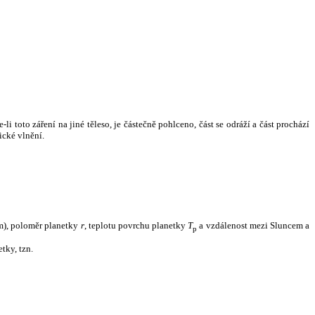
i toto záření na jiné těleso, je částečně pohlceno, část se odráží a část prochází
ické vlnění.
m), poloměr planetky
r
, teplotu povrchu planetky
T
a vzdálenost mezi Sluncem a
p
tky, tzn.