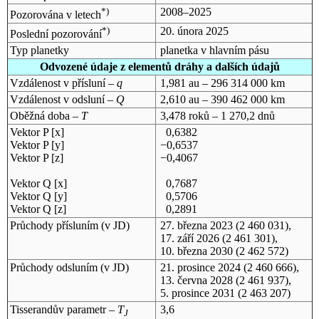
*)
2008–2025
Pozorována v letech
*)
20. února 2025
Poslední pozorování
Typ planetky
planetka v hlavním pásu
Odvozené údaje z elementů dráhy a dalších údajů
Vzdálenost v přísluní –
q
1,981 au – 296 314 000 km
Vzdálenost v odsluní –
Q
2,610 au – 390 462 000 km
Oběžná doba –
T
3,478 roků – 1 270,2 dnů
Vektor P [x]
0,6382
Vektor P [y]
−0,6537
Vektor P [z]
−0,4067
Vektor Q [x]
0,7687
Vektor Q [y]
0,5706
Vektor Q [z]
0,2891
Průchody přísluním (v
JD
)
27. března 2023
(2 460 031),
17. září 2026
(2 461 301),
10. března 2030
(2 462 572)
Průchody odsluním (v
JD
)
21. prosince 2024
(2 460 666),
13. června 2028
(2 461 937),
5. prosince 2031
(2 463 207)
Tisserandův parametr –
T
3,6
J