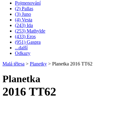
Pojmenování
(2) Pallas
(3) Juno
(4) Vesta
(243) Ida
(253) Mathylde
(433) Eros
(951) Gaspra
...další
Odkazy
Malá tělesa
>
Planetky
>
Planetka 2016 TT62
Planetka
2016 TT62