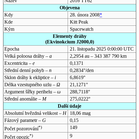
Název
2016 TT62
Objevena
Kdy
28. února 2008
*
Kde
Kitt Peak
Kým
Spacewatch
Elementy dráhy
(Ekvinokcium J2000,0)
Epocha
21. listopadu 2025 0:00:00 UTC
Velká poloosa dráhy –
a
2,2954 au – 343 387 790 km
Excentricita –
e
0,1371
Střední denní pohyb –
n
0,2834°/den
Sklon dráhy k ekliptice –
i
6,8619°
Délka vzestupného uzlu –
Ω
21,1271°
Argument šířky perihelu –
ω
288,7118°
Střední anomálie –
M
275,0222°
Další údaje
Absolutní hvězdná velikost –
H
18,06 mag
Fázový parametr –
G
0,15
*)
149
Počet pozorování
*)
9
Počet opozic