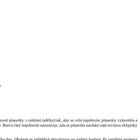
e
i planetky v odsluní (aféliu) tak, aby se celá trajektorie planetky vykreslila a
. Barva čáry trajektorie naznačuje, zda se planetka nachází nad rovinou ekliptiky
ního dne. Obrázek se průběžně aktualizuje po zadání hodnot. Po spuštění animace