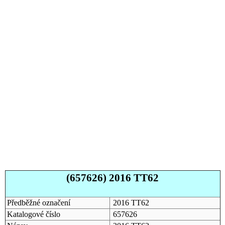
(657626) 2016 TT62
Předběžné označení
2016 TT62
Katalogové číslo
657626