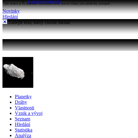
Katalogy objektů
Tato funkce je na stránkách Astronomia nová, testové otázky jsou přidávány postupně...
Novinky
Hledání
Zadejte text, který chcete hledat
Planetky
Dráhy
Vlastnosti
Vznik a vývoj
Seznam
Hledání
Statistika
Analýza