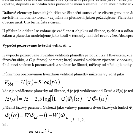
(zpětně, dopředu) se poloha těles pravidelně mění v intervalu den, měsíc nebo ro
Dráhové elementy kosmických těles ve Sluneční soustavě se vlivem gravitace Jup
závislé na mnoha faktorech - zejména na přesnosti, jakou požadujeme. Planetka se
obecně určit. Chyba narůstá s časem.
U přísluní a odsluní se zobrazuje vzdálenost objektu od Slunce, rychlost a od
zákon a planetku modelujeme jako kouli v termodynamické rovnováze. Absorpce 
Výpočet pozorované hvězdné velikosti …
K výpočtu pozorované hvězdné velikosti planetky je použit tzv. HG-systém, kd
fázovém úhlu, a
G
je fázový parametr, který souvisí s efektem zjasnění v opozic
úhel mezi směrem k pozorovateli a směrem ke Slunci, měřený od středu planetky. 
Průměrnou pozorovanou hvězdnou velikost planetky můžeme vyjádřit jako
,
kde
r
je vzdálenost planetky od Slunce,
Δ
je její vzdálenost od Země a
H
(
α
) je r
,
přičemž fázový parametr
G
slouží jako váhový parametr dvou fázových funkcí
Φ
,
i
= 1, 2,
kde