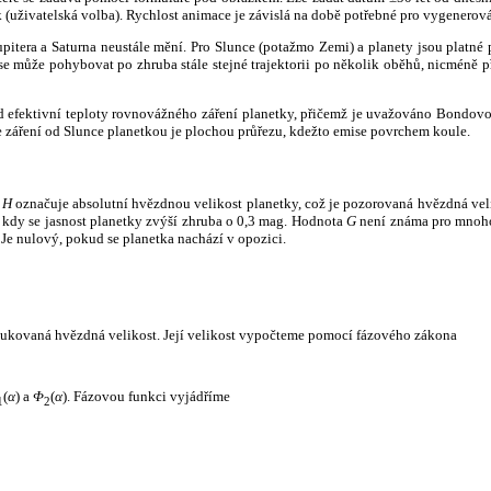
k (uživatelská volba). Rychlost animace je závislá na době potřebné pro vygenerová
itera a Saturna neustále mění. Pro Slunce (potažmo Zemi) a planety jsou platné p
 může pohybovat po zhruba stále stejné trajektorii po několik oběhů, nicméně při p
had efektivní teploty rovnovážného záření planetky, přičemž je uvažováno Bondov
záření od Slunce planetkou je plochou průřezu, kdežto emise povrchem koule.
e
H
označuje absolutní hvězdnou velikost planetky, což je pozorovaná hvězdná veli
i, kdy se jasnost planetky zvýší zhruba o 0,3 mag. Hodnota
G
není známa pro mnoho 
Je nulový, pokud se planetka nachází v opozici.
edukovaná hvězdná velikost. Její velikost vypočteme pomocí fázového zákona
(
α
) a
Φ
(
α
). Fázovou funkci vyjádříme
1
2