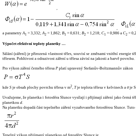
,
,
a parametry
A
= 3,332;
A
= 1,862;
B
= 0,631;
B
= 1,218;
C
= 0,986 a
C
= 0,
1
2
1
2
1
2
Výpočet efektivní teploty planetky …
Sálání (záření) je přirozená vlastnost těles, souvisí se změnami vnitřní energie 
tělesem. Pohltivost a odrazivost záření u tělesa závisí na jakosti a barvě povrch
Pro výkon záření černého tělesa
P
platí upravený Stefanův-Boltzmannův zákon
2
kde
S
je obsah plochy povrchu tělesa v m
,
T
je teplota tělesa v kelvinech a
σ
je S
Uvažujeme, že planetka i fotosféra Slunce vysílají i přijímají záření jako černá 
planetkou
d
.
Na planetku dopadá část tepelného záření vyzařovaného fotosférou Slunce. Tuto 
Tepelný výkon přijímaný planetkou od fotosféry Slunce je