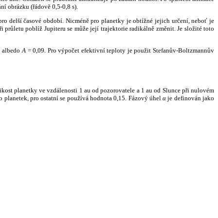
ní obrázku (řádově 0,5-0,8 s).
ro delší časové období. Nicméně pro planetky je obtížné jejich určení, neboť je
růletu poblíž Jupiteru se může její trajektorie radikálně změnit. Je složité toto
o albedo
A
= 0,09. Pro výpočet efektivní teploty je použit Stefanův-Boltzmannův
kost planetky ve vzdálenosti 1 au od pozorovatele a 1 au od Slunce při nulovém
planetek, pro ostatní se používá hodnota 0,15. Fázový úhel
α
je definován jako