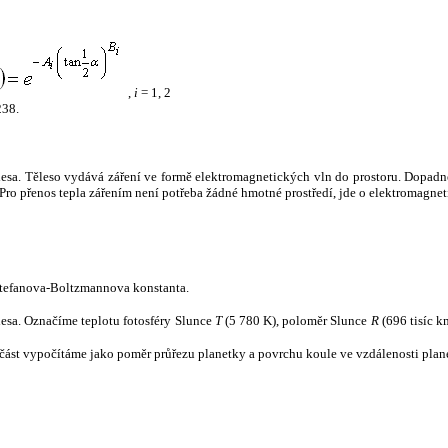
,
i
= 1, 2
238.
tělesa. Těleso vydává záření ve formě elektromagnetických vln do prostoru. Dopadne-l
u. Pro přenos tepla zářením není potřeba žádné hmotné prostředí, jde o elektromagnet
tefanova-Boltzmannova konstanta.
tělesa. Označíme teplotu fotosféry Slunce
T
(5 780 K), poloměr Slunce
R
(696 tisíc k
část vypočítáme jako poměr průřezu planetky a povrchu koule ve vzdálenosti plane