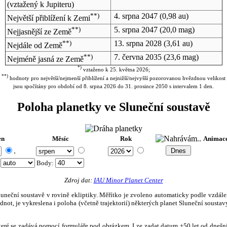
(vztažený k Jupiteru)
**)
4. srpna 2047
(0,98 au)
Největší přiblížení k Zemi
**)
5. srpna 2047
(20,0 mag)
Nejjasnější ze Země
**)
13. srpna 2028
(3,61 au)
Nejdále od Země
**)
7. června 2035
(23,6 mag)
Nejméně jasná ze Země
*)
vztaženo k 25. května 2026;
**)
hodnoty pro největší/nejmenší přiblížení a nejnižší/nejvyšší pozorovanou hvězdnou velikost
jsou spočítány pro období od 8. srpna 2026 do 31. prosince 2050 s intervalem 1 den.
Poloha planetky ve Sluneční soustavě
en
Měsíc
Rok
Animac
.
:
Body
:
Zdroj dat:
IAU Minor Planet Center
eční soustavě v rovině ekliptiky. Měřítko je zvoleno automaticky podle vzdálenost
not, je vykreslena i poloha (včetně trajektorií) některých planet Sluneční soustavy
, které se zadává pomocí formuláře pod obrázkem. Lze zadat datum ±50 let od dneš