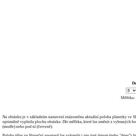
D
Měřítko
Na obrázku je v základním nastavení znázorněna aktuální poloha planetky ve Slun
optimálně vyplnila plochu obrázku. Dle měřítka, které lze změnit z vybraných hod
(modře) nebo pod ní (červeně).
Polohu těles ve Sluneční soustavě lze vykreslit i pro jiné datum (nebo "dnes")