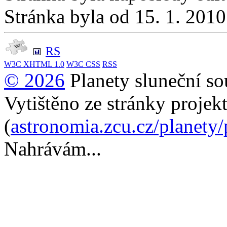
Stránka byla od 15. 1. 201
RS
W3C
XHTML 1.0
W3C
CSS
RSS
© 2026
Planety sluneční so
Vytištěno ze stránky projek
(
astronomia.zcu.cz/planety
Nahrávám...