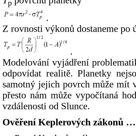
T
povrchu planetky
p
.
Z rovnosti výkonů dostaneme po 
.
Modelování vyjádření problemati
odpovídat realitě. Planetky nejso
samotný jejich povrch může mít v
přesto nám může vypočítaná hodn
vzdálenosti od Slunce.
Ověření Keplerových zákonů …