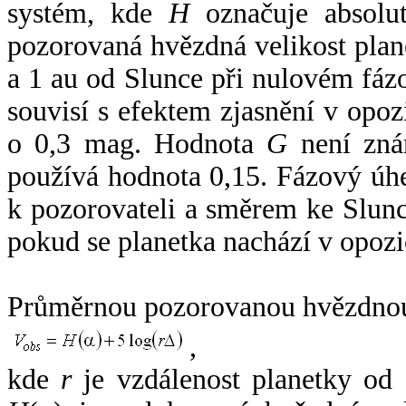
systém, kde
H
označuje absolut
pozorovaná hvězdná velikost plan
a 1 au od Slunce při nulovém fá
souvisí s efektem zjasnění v opoz
o 0,3 mag. Hodnota
G
není zná
používá hodnota 0,15. Fázový úh
k pozorovateli a směrem ke Slunc
pokud se planetka nachází v opozi
Průměrnou pozorovanou hvězdnou 
,
kde
r
je vzdálenost planetky od