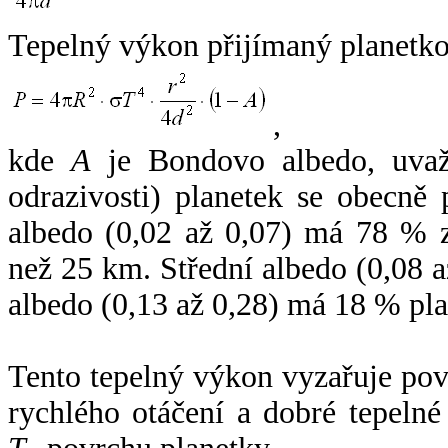
Tepelný výkon přijímaný planetko
,
kde
A
je Bondovo albedo, uvaž
odrazivosti) planetek se obecně
albedo (0,02 až 0,07) má 78 % z
než 25 km. Střední albedo (0,08 
albedo (0,13 až 0,28) má 18 % pla
Tento tepelný výkon vyzařuje po
rychlého otáčení a dobré tepelné