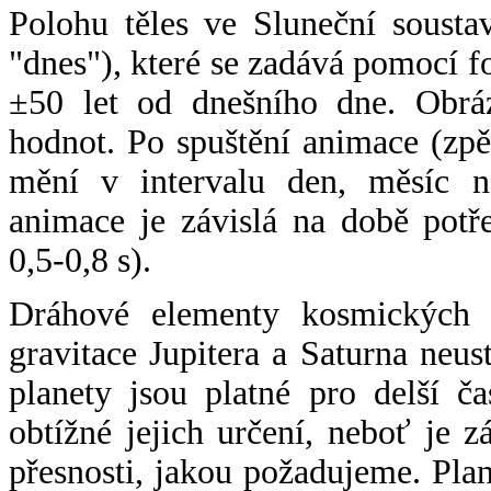
Polohu těles ve Sluneční sousta
"dnes"), které se zadává pomocí 
±50 let od dnešního dne. Obráz
hodnot. Po spuštění animace (zpě
mění v intervalu den, měsíc ne
animace je závislá na době potř
0,5-0,8 s).
Dráhové elementy kosmických t
gravitace Jupitera a Saturna neu
planety jsou platné pro delší č
obtížné jejich určení, neboť je 
přesnosti, jakou požadujeme. Pla