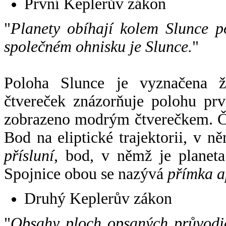
První Keplerův zákon
"
Planety obíhají kolem Slunce p
společném ohnisku je Slunce.
"
Poloha Slunce je vyznačena 
čtvereček znázorňuje polohu pr
zobrazeno modrým čtverečkem. Če
Bod na eliptické trajektorii, v n
přísluní
, bod, v němž je planet
Spojnice obou se nazývá
přímka a
Druhý Keplerův zákon
"
Obsahy ploch opsaných průvodič