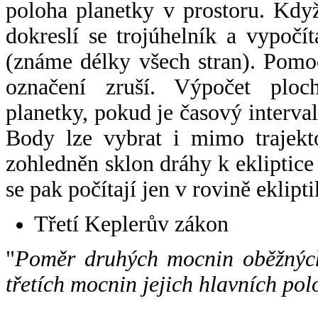
poloha planetky v prostoru. Kdy
dokreslí se trojúhelník a vypoč
(známe délky všech stran). Pomo
označení zruší. Výpočet ploch
planetky, pokud je časový interval
Body lze vybrat i mimo trajekto
zohledněn sklon dráhy k ekliptice
se pak počítají jen v rovině eklipti
Třetí Keplerův zákon
"
Poměr druhých mocnin oběžných
třetích mocnin jejich hlavních pol