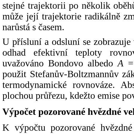
stejné trajektorii po několik oběh
může její trajektorie radikálně zm
narůstá s časem.
U přísluní a odsluní se zobrazuje
odhad efektivní teploty rovno
uvažováno Bondovo albedo
A
= 
použit Stefanův-Boltzmannův zák
termodynamické rovnováze. Abs
plochou průřezu, kdežto emise po
Výpočet pozorované hvězdné ve
K výpočtu pozorované hvězdné v