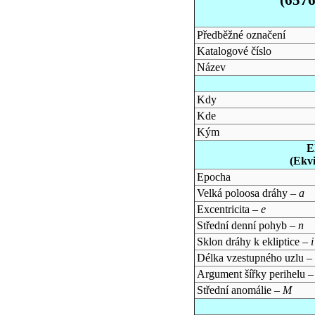
Předběžné označení
Katalogové číslo
Název
Kdy
Kde
Kým
E
(Ekv
Epocha
Velká poloosa dráhy –
a
Excentricita –
e
Střední denní pohyb –
n
Sklon dráhy k ekliptice –
i
Délka vzestupného uzlu –
Argument šířky perihelu 
Střední anomálie –
M