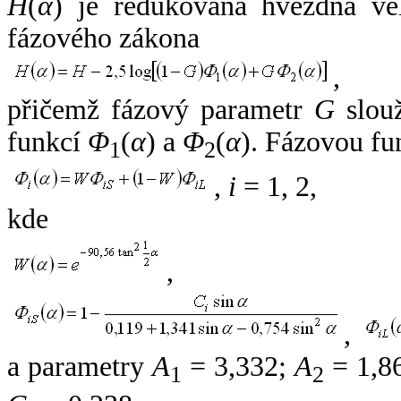
H
(
α
) je redukovaná hvězdná vel
fázového zákona
,
přičemž fázový parametr
G
slouž
funkcí
Φ
(
α
) a
Φ
(
α
). Fázovou fu
1
2
,
i
= 1, 2,
kde
,
,
a parametry
A
= 3,332;
A
= 1,8
1
2