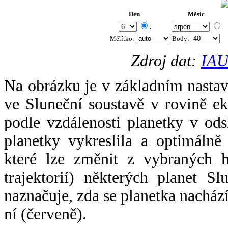
Den
Měsíc
.
Měřítko:
Body
:
Zdroj dat:
IAU
Na obrázku je v základním nastav
ve Sluneční soustavě v rovině ek
podle vzdálenosti planetky v odsl
planetky vykreslila a optimálně
které lze změnit z vybraných h
trajektorií) některých planet Sl
naznačuje, zda se planetka nacház
ní (červeně).