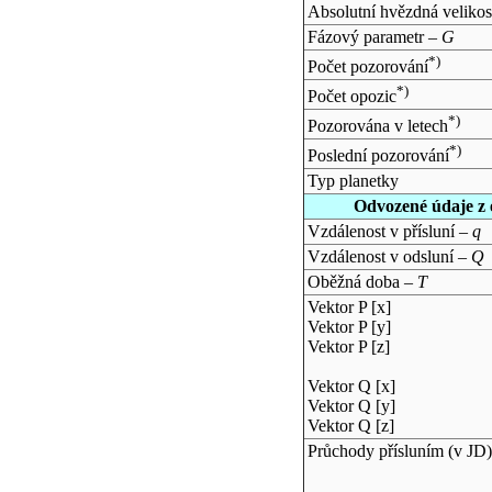
Absolutní hvězdná velikos
Fázový parametr –
G
*)
Počet pozorování
*)
Počet opozic
*)
Pozorována v letech
*)
Poslední pozorování
Typ planetky
Odvozené údaje z 
Vzdálenost v přísluní –
q
Vzdálenost v odsluní –
Q
Oběžná doba –
T
Vektor P [x]
Vektor P [y]
Vektor P [z]
Vektor Q [x]
Vektor Q [y]
Vektor Q [z]
Průchody přísluním (v
JD
)