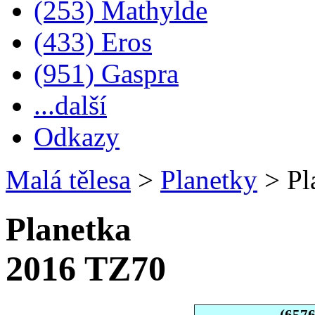
(253) Mathylde
(433) Eros
(951) Gaspra
...další
Odkazy
Malá tělesa
>
Planetky
>
Pl
Planetka
2016 TZ70
(657