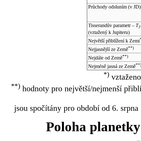
Průchody odsluním (v
JD
)
Tisserandův parametr –
T
J
(vztažený k Jupiteru)
Největší přiblížení k Zemi
**)
Nejjasnější ze Země
**)
Nejdále od Země
**
Nejméně jasná ze Země
*)
vztaženo
**)
hodnoty pro největší/nejmenší přibl
jsou spočítány pro období od 6. srpna
Poloha planetky