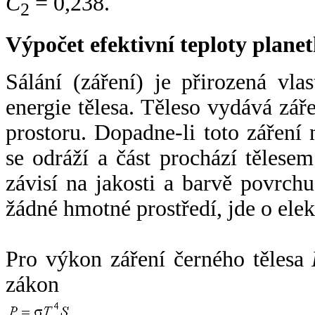
C
= 0,238.
2
Výpočet efektivní teploty plan
Sálání (záření) je přirozená vla
energie tělesa. Těleso vydává zá
prostoru. Dopadne-li toto záření n
se odráží a část prochází tělesem
závisí na jakosti a barvě povrch
žádné hmotné prostředí, jde o ele
Pro výkon záření černého tělesa
zákon