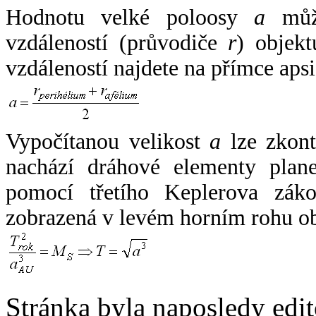
Hodnotu velké poloosy
a
může
vzdáleností (průvodiče
r
) objekt
vzdáleností najdete na přímce apsi
Vypočítanou velikost
a
lze zkont
nachází dráhové elementy plane
pomocí třetího Keplerova zák
zobrazená v levém horním rohu o
Stránka byla naposledy edi