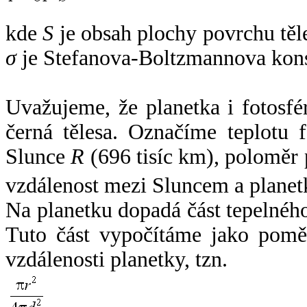
kde
S
je obsah plochy povrchu těl
σ
je Stefanova-Boltzmannova kons
Uvažujeme, že planetka i fotosfér
černá tělesa. Označíme teplotu 
Slunce
R
(696 tisíc km), poloměr
vzdálenost mezi Sluncem a plane
Na planetku dopadá část tepelnéh
Tuto část vypočítáme jako pomě
vzdálenosti planetky, tzn.