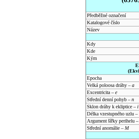
Předběžné označení
Katalogové číslo
Název
Kdy
Kde
Kým
E
(Ekv
Epocha
Velká poloosa dráhy –
a
Excentricita –
e
Střední denní pohyb –
n
Sklon dráhy k ekliptice –
i
Délka vzestupného uzlu –
Argument šířky perihelu 
Střední anomálie –
M