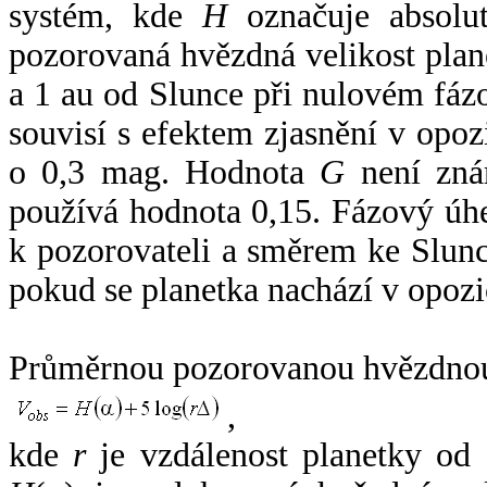
systém, kde
H
označuje absolut
pozorovaná hvězdná velikost plan
a 1 au od Slunce při nulovém fá
souvisí s efektem zjasnění v opoz
o 0,3 mag. Hodnota
G
není zná
používá hodnota 0,15. Fázový úh
k pozorovateli a směrem ke Slunc
pokud se planetka nachází v opozi
Průměrnou pozorovanou hvězdnou 
,
kde
r
je vzdálenost planetky od