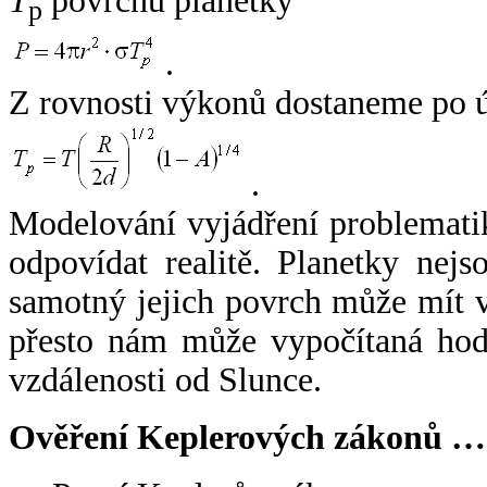
T
povrchu planetky
p
.
Z rovnosti výkonů dostaneme po 
.
Modelování vyjádření problemati
odpovídat realitě. Planetky nejso
samotný jejich povrch může mít v
přesto nám může vypočítaná hodn
vzdálenosti od Slunce.
Ověření Keplerových zákonů …