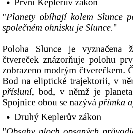
První Keplerův zákon
"
Planety obíhají kolem Slunce p
společném ohnisku je Slunce.
"
Poloha Slunce je vyznačena 
čtvereček znázorňuje polohu pr
zobrazeno modrým čtverečkem. Če
Bod na eliptické trajektorii, v n
přísluní
, bod, v němž je planet
Spojnice obou se nazývá
přímka a
Druhý Keplerův zákon
"
Obsahy ploch opsaných průvodič