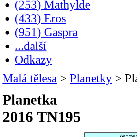
(253) Mathylde
(433) Eros
(951) Gaspra
...další
Odkazy
Malá tělesa
>
Planetky
>
Pl
Planetka
2016 TN195
(6576