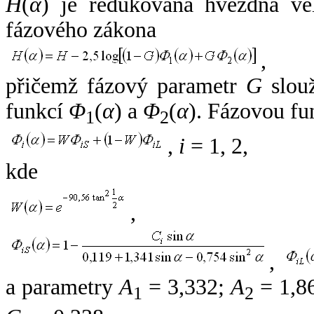
H
(
α
) je redukovaná hvězdná vel
fázového zákona
,
přičemž fázový parametr
G
slouž
funkcí
Φ
(
α
) a
Φ
(
α
). Fázovou fu
1
2
,
i
= 1, 2,
kde
,
,
a parametry
A
= 3,332;
A
= 1,8
1
2