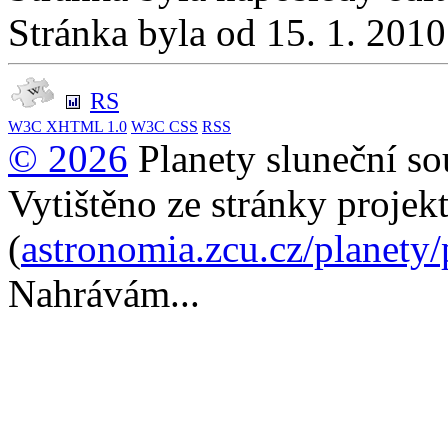
Stránka byla od 15. 1. 201
RS
W3C
XHTML 1.0
W3C
CSS
RSS
© 2026
Planety sluneční so
Vytištěno ze stránky projek
(
astronomia.zcu.cz/planety
Nahrávám...