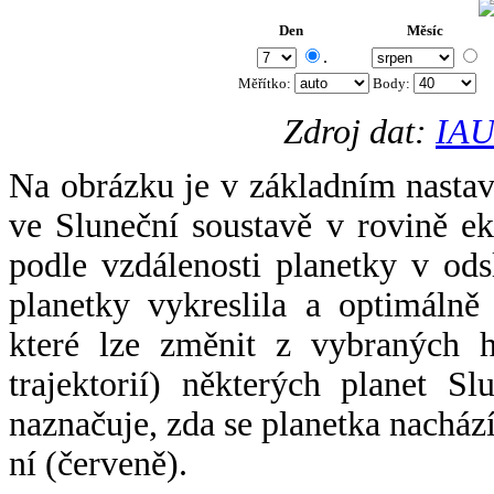
Den
Měsíc
.
Měřítko:
Body
:
Zdroj dat:
IAU
Na obrázku je v základním nastav
ve Sluneční soustavě v rovině ek
podle vzdálenosti planetky v odsl
planetky vykreslila a optimálně
které lze změnit z vybraných h
trajektorií) některých planet Sl
naznačuje, zda se planetka nacház
ní (červeně).