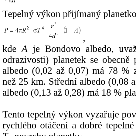
Tepelný výkon přijímaný planetko
,
kde
A
je Bondovo albedo, uvaž
odrazivosti) planetek se obecně
albedo (0,02 až 0,07) má 78 % z
než 25 km. Střední albedo (0,08 
albedo (0,13 až 0,28) má 18 % pla
Tento tepelný výkon vyzařuje po
rychlého otáčení a dobré tepelné