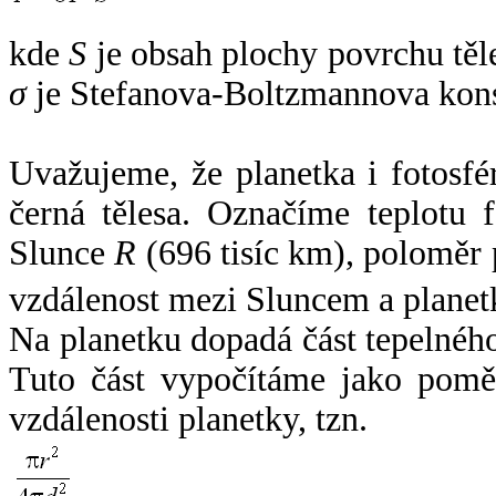
kde
S
je obsah plochy povrchu těl
σ
je Stefanova-Boltzmannova kons
Uvažujeme, že planetka i fotosfér
černá tělesa. Označíme teplotu 
Slunce
R
(696 tisíc km), poloměr
vzdálenost mezi Sluncem a plane
Na planetku dopadá část tepelnéh
Tuto část vypočítáme jako pomě
vzdálenosti planetky, tzn.