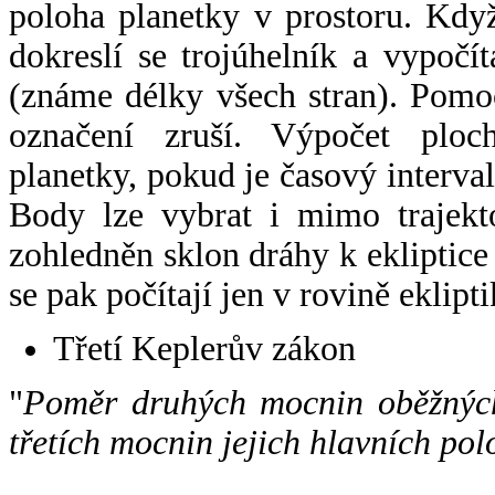
poloha planetky v prostoru. Kdy
dokreslí se trojúhelník a vypoč
(známe délky všech stran). Pomo
označení zruší. Výpočet ploch
planetky, pokud je časový interval
Body lze vybrat i mimo trajekto
zohledněn sklon dráhy k ekliptice
se pak počítají jen v rovině eklipti
Třetí Keplerův zákon
"
Poměr druhých mocnin oběžných
třetích mocnin jejich hlavních pol