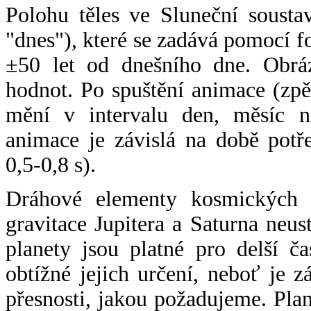
Polohu těles ve Sluneční sousta
"dnes"), které se zadává pomocí 
±50 let od dnešního dne. Obráz
hodnot. Po spuštění animace (zpě
mění v intervalu den, měsíc ne
animace je závislá na době potř
0,5-0,8 s).
Dráhové elementy kosmických t
gravitace Jupitera a Saturna neu
planety jsou platné pro delší č
obtížné jejich určení, neboť je 
přesnosti, jakou požadujeme. Pla