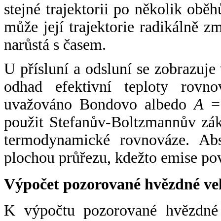
stejné trajektorii po několik oběh
může její trajektorie radikálně zm
narůstá s časem.
U přísluní a odsluní se zobrazuje
odhad efektivní teploty rovno
uvažováno Bondovo albedo
A
= 
použit Stefanův-Boltzmannův zák
termodynamické rovnováze. Abs
plochou průřezu, kdežto emise po
Výpočet pozorované hvězdné ve
K výpočtu pozorované hvězdné v