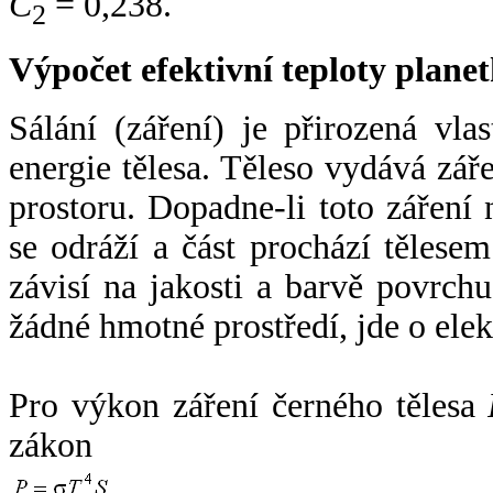
C
= 0,238.
2
Výpočet efektivní teploty plan
Sálání (záření) je přirozená vla
energie tělesa. Těleso vydává zá
prostoru. Dopadne-li toto záření n
se odráží a část prochází tělesem
závisí na jakosti a barvě povrch
žádné hmotné prostředí, jde o ele
Pro výkon záření černého tělesa
zákon