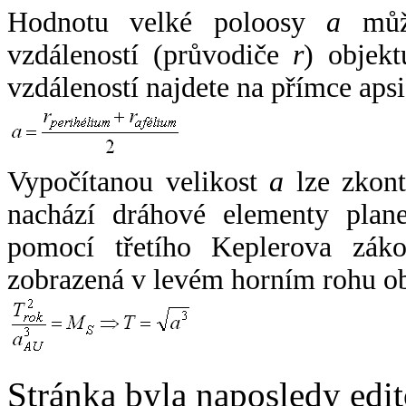
Hodnotu velké poloosy
a
může
vzdáleností (průvodiče
r
) objekt
vzdáleností najdete na přímce apsi
Vypočítanou velikost
a
lze zkont
nachází dráhové elementy plane
pomocí třetího Keplerova zák
zobrazená v levém horním rohu o
Stránka byla naposledy edi