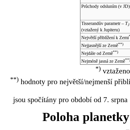
Průchody odsluním (v
JD
)
Tisserandův parametr –
T
J
(vztažený k Jupiteru)
Největší přiblížení k Zemi
**)
Nejjasnější ze Země
**)
Nejdále od Země
**
Nejméně jasná ze Země
*)
vztaženo
**)
hodnoty pro největší/nejmenší přibl
jsou spočítány pro období od 7. srpna
Poloha planetky