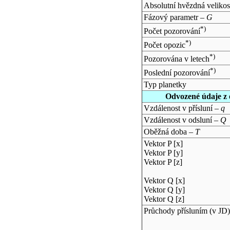
Absolutní hvězdná velikos
Fázový parametr –
G
*)
Počet pozorování
*)
Počet opozic
*)
Pozorována v letech
*)
Poslední pozorování
Typ planetky
Odvozené údaje z 
Vzdálenost v přísluní –
q
Vzdálenost v odsluní –
Q
Oběžná doba –
T
Vektor P [x]
Vektor P [y]
Vektor P [z]
Vektor Q [x]
Vektor Q [y]
Vektor Q [z]
Průchody přísluním (v
JD
)