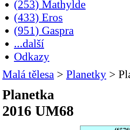
(253) Mathylde
(433) Eros
(951) Gaspra
...další
Odkazy
Malá tělesa
>
Planetky
>
Pl
Planetka
2016 UM68
(6576