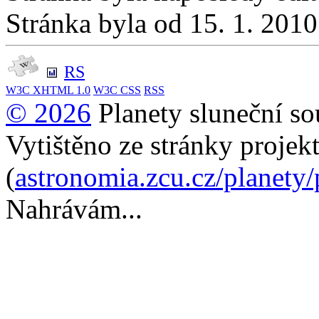
Stránka byla od 15. 1. 201
RS
W3C
XHTML 1.0
W3C
CSS
RSS
© 2026
Planety sluneční so
Vytištěno ze stránky projek
(
astronomia.zcu.cz/planety
Nahrávám...