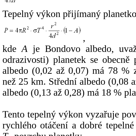
Tepelný výkon přijímaný planetko
,
kde
A
je Bondovo albedo, uvaž
odrazivosti) planetek se obecně
albedo (0,02 až 0,07) má 78 % z
než 25 km. Střední albedo (0,08 
albedo (0,13 až 0,28) má 18 % pla
Tento tepelný výkon vyzařuje po
rychlého otáčení a dobré tepelné