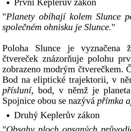
První Keplerův zákon
"
Planety obíhají kolem Slunce p
společném ohnisku je Slunce.
"
Poloha Slunce je vyznačena 
čtvereček znázorňuje polohu pr
zobrazeno modrým čtverečkem. Če
Bod na eliptické trajektorii, v n
přísluní
, bod, v němž je planet
Spojnice obou se nazývá
přímka a
Druhý Keplerův zákon
"
Obsahy ploch opsaných průvodič