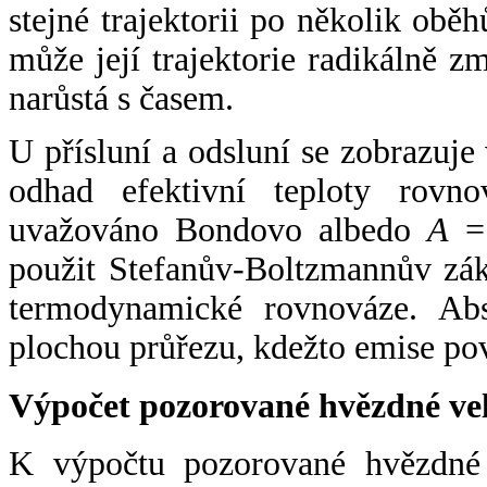
stejné trajektorii po několik oběh
může její trajektorie radikálně zm
narůstá s časem.
U přísluní a odsluní se zobrazuje
odhad efektivní teploty rovno
uvažováno Bondovo albedo
A
= 
použit Stefanův-Boltzmannův zák
termodynamické rovnováze. Abs
plochou průřezu, kdežto emise po
Výpočet pozorované hvězdné ve
K výpočtu pozorované hvězdné v