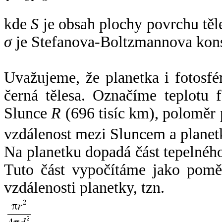
kde
S
je obsah plochy povrchu těl
σ
je Stefanova-Boltzmannova kons
Uvažujeme, že planetka i fotosfér
černá tělesa. Označíme teplotu 
Slunce
R
(696 tisíc km), poloměr
vzdálenost mezi Sluncem a plane
Na planetku dopadá část tepelnéh
Tuto část vypočítáme jako pomě
vzdálenosti planetky, tzn.