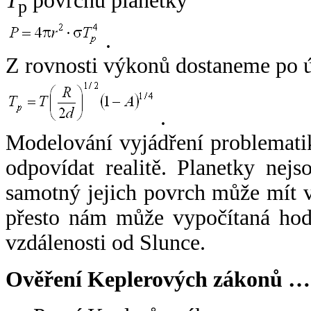
T
povrchu planetky
p
.
Z rovnosti výkonů dostaneme po 
.
Modelování vyjádření problemati
odpovídat realitě. Planetky nejso
samotný jejich povrch může mít v
přesto nám může vypočítaná hodn
vzdálenosti od Slunce.
Ověření Keplerových zákonů …