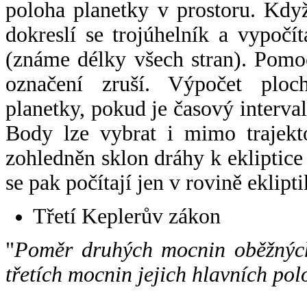
poloha planetky v prostoru. Kdy
dokreslí se trojúhelník a vypoč
(známe délky všech stran). Pomo
označení zruší. Výpočet ploch
planetky, pokud je časový interval
Body lze vybrat i mimo trajekto
zohledněn sklon dráhy k ekliptice
se pak počítají jen v rovině eklipti
Třetí Keplerův zákon
"
Poměr druhých mocnin oběžných
třetích mocnin jejich hlavních pol