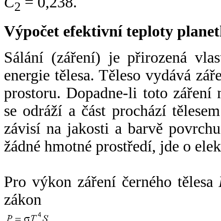
C
= 0,238.
2
Výpočet efektivní teploty plan
Sálání (záření) je přirozená vla
energie tělesa. Těleso vydává zá
prostoru. Dopadne-li toto záření n
se odráží a část prochází tělesem
závisí na jakosti a barvě povrch
žádné hmotné prostředí, jde o ele
Pro výkon záření černého tělesa
zákon