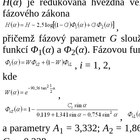
H
(
α
) je redukovaná hvězdná vel
fázového zákona
,
přičemž fázový parametr
G
slouž
funkcí
Φ
(
α
) a
Φ
(
α
). Fázovou fu
1
2
,
i
= 1, 2,
kde
,
,
a parametry
A
= 3,332;
A
= 1,8
1
2