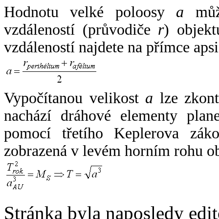
Hodnotu velké poloosy
a
může
vzdáleností (průvodiče
r
) objekt
vzdáleností najdete na přímce apsi
Vypočítanou velikost
a
lze zkont
nachází dráhové elementy plane
pomocí třetího Keplerova zák
zobrazená v levém horním rohu o
Stránka byla naposledy edi