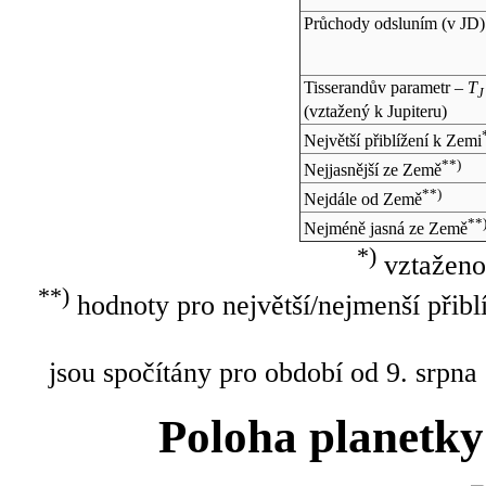
Průchody odsluním (v
JD
)
Tisserandův parametr –
T
J
(vztažený k Jupiteru)
Největší přiblížení k Zemi
**)
Nejjasnější ze Země
**)
Nejdále od Země
**
Nejméně jasná ze Země
*)
vztaženo
**)
hodnoty pro největší/nejmenší přibl
jsou spočítány pro období od 9. srpna
Poloha planetky