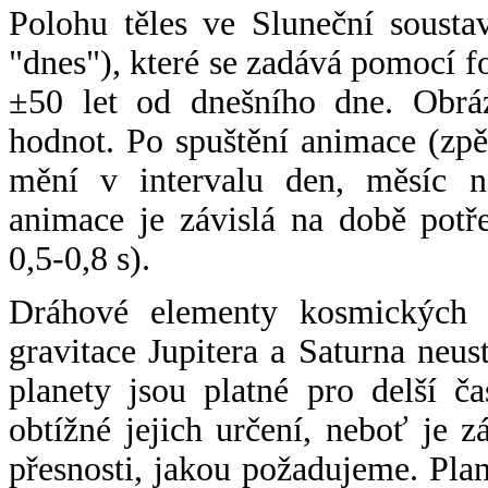
Polohu těles ve Sluneční sousta
"dnes"), které se zadává pomocí 
±50 let od dnešního dne. Obráz
hodnot. Po spuštění animace (zpě
mění v intervalu den, měsíc ne
animace je závislá na době potř
0,5-0,8 s).
Dráhové elementy kosmických t
gravitace Jupitera a Saturna neu
planety jsou platné pro delší č
obtížné jejich určení, neboť je 
přesnosti, jakou požadujeme. Pla