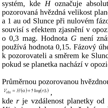
systém, kde
H
označuje absolut
pozorovaná hvězdná velikost plan
a 1 au od Slunce při nulovém fá
souvisí s efektem zjasnění v opoz
o 0,3 mag. Hodnota
G
není zná
používá hodnota 0,15. Fázový úh
k pozorovateli a směrem ke Slunc
pokud se planetka nachází v opozi
Průměrnou pozorovanou hvězdnou 
,
kde
r
je vzdálenost planetky od