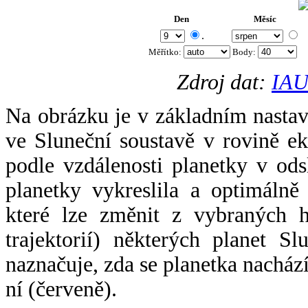
Den
Měsíc
.
Měřítko:
Body
:
Zdroj dat:
IAU
Na obrázku je v základním nastav
ve Sluneční soustavě v rovině ek
podle vzdálenosti planetky v odsl
planetky vykreslila a optimálně
které lze změnit z vybraných h
trajektorií) některých planet Sl
naznačuje, zda se planetka nacház
ní (červeně).