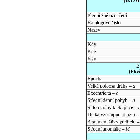
Předběžné označení
Katalogové číslo
Název
Kdy
Kde
Kým
E
(Ekv
Epocha
Velká poloosa dráhy –
a
Excentricita –
e
Střední denní pohyb –
n
Sklon dráhy k ekliptice –
i
Délka vzestupného uzlu –
Argument šířky perihelu 
Střední anomálie –
M