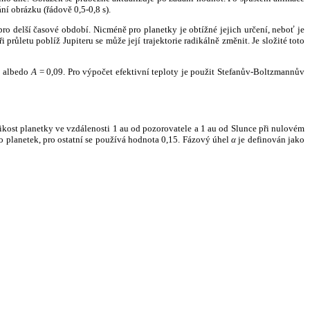
ní obrázku (řádově 0,5-0,8 s).
ro delší časové období. Nicméně pro planetky je obtížné jejich určení, neboť je
růletu poblíž Jupiteru se může její trajektorie radikálně změnit. Je složité toto
o albedo
A
= 0,09. Pro výpočet efektivní teploty je použit Stefanův-Boltzmannův
kost planetky ve vzdálenosti 1 au od pozorovatele a 1 au od Slunce při nulovém
planetek, pro ostatní se používá hodnota 0,15. Fázový úhel
α
je definován jako