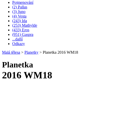
Pojmenování
(2) Pallas
(3) Juno
(4) Vesta
(243) Ida
(253) Mathylde
(433) Eros
(951) Gaspra
...další
Odkazy
Malá tělesa
>
Planetky
>
Planetka 2016 WM18
Planetka
2016 WM18