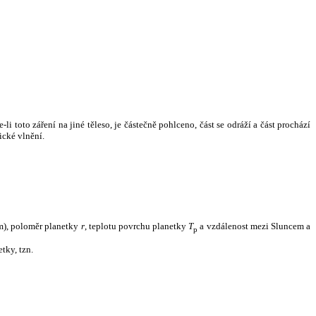
i toto záření na jiné těleso, je částečně pohlceno, část se odráží a část prochází
ické vlnění.
m), poloměr planetky
r
, teplotu povrchu planetky
T
a vzdálenost mezi Sluncem a
p
tky, tzn.