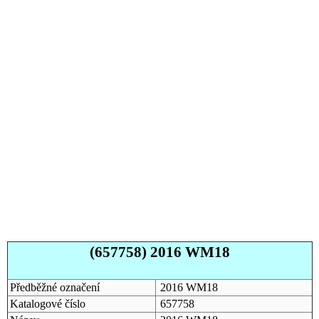
(657758) 2016 WM18
Předběžné označení
2016 WM18
Katalogové číslo
657758