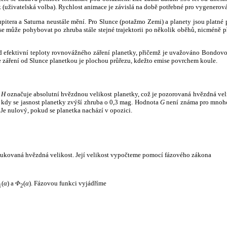
k (uživatelská volba). Rychlost animace je závislá na době potřebné pro vygenerová
itera a Saturna neustále mění. Pro Slunce (potažmo Zemi) a planety jsou platné p
 může pohybovat po zhruba stále stejné trajektorii po několik oběhů, nicméně při p
had efektivní teploty rovnovážného záření planetky, přičemž je uvažováno Bondov
záření od Slunce planetkou je plochou průřezu, kdežto emise povrchem koule.
e
H
označuje absolutní hvězdnou velikost planetky, což je pozorovaná hvězdná veli
i, kdy se jasnost planetky zvýší zhruba o 0,3 mag. Hodnota
G
není známa pro mnoho 
Je nulový, pokud se planetka nachází v opozici.
edukovaná hvězdná velikost. Její velikost vypočteme pomocí fázového zákona
(
α
) a
Φ
(
α
). Fázovou funkci vyjádříme
1
2