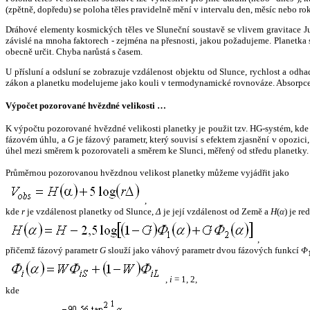
(zpětně, dopředu) se poloha těles pravidelně mění v intervalu den, měsíc nebo ro
Dráhové elementy kosmických těles ve Sluneční soustavě se vlivem gravitace Jup
závislé na mnoha faktorech - zejména na přesnosti, jakou požadujeme. Planetka se
obecně určit. Chyba narůstá s časem.
U přísluní a odsluní se zobrazuje vzdálenost objektu od Slunce, rychlost a od
zákon a planetku modelujeme jako kouli v termodynamické rovnováze. Absorpce 
Výpočet pozorované hvězdné velikosti …
K výpočtu pozorované hvězdné velikosti planetky je použit tzv. HG-systém, kd
fázovém úhlu, a
G
je fázový parametr, který souvisí s efektem zjasnění v opozic
úhel mezi směrem k pozorovateli a směrem ke Slunci, měřený od středu planetky. 
Průměrnou pozorovanou hvězdnou velikost planetky můžeme vyjádřit jako
,
kde
r
je vzdálenost planetky od Slunce,
Δ
je její vzdálenost od Země a
H
(
α
) je r
,
přičemž fázový parametr
G
slouží jako váhový parametr dvou fázových funkcí
Φ
,
i
= 1, 2,
kde