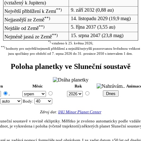
(vztažený k Jupiteru)
**)
9. září 2032
(0,88 au)
Největší přiblížení k Zemi
**)
14. listopadu 2029
(19,9 mag)
Nejjasnější ze Země
**)
5. října 2037
(3,55 au)
Nejdále od Země
**)
15. srpna 2047
(23,8 mag)
Nejméně jasná ze Země
*)
vztaženo k 25. května 2026;
**)
hodnoty pro největší/nejmenší přiblížení a nejnižší/nejvyšší pozorovanou hvězdnou velikost
jsou spočítány pro období od 7. srpna 2026 do 31. prosince 2050 s intervalem 1 den.
Poloha planetky ve Sluneční soustavě
en
Měsíc
Rok
Animac
.
:
Body
:
Zdroj dat:
IAU Minor Planet Center
eční soustavě v rovině ekliptiky. Měřítko je zvoleno automaticky podle vzdálenost
not, je vykreslena i poloha (včetně trajektorií) některých planet Sluneční soustavy
, které se zadává pomocí formuláře pod obrázkem. Lze zadat datum ±50 let od dneš