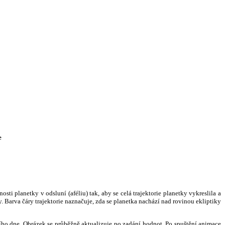
e
i planetky v odsluní (aféliu) tak, aby se celá trajektorie planetky vykreslila a
. Barva čáry trajektorie naznačuje, zda se planetka nachází nad rovinou ekliptiky
ního dne. Obrázek se průběžně aktualizuje po zadání hodnot. Po spuštění animace