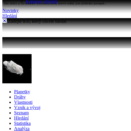
Katalogy objektů
Tato funkce je na stránkách Astronomia nová, testové otázky jsou přidávány postupně...
Novinky
Hledání
Zadejte text, který chcete hledat
Planetky
Dráhy
Vlastnosti
Vznik a vývoj
Seznam
Hledání
Statistika
Analýza