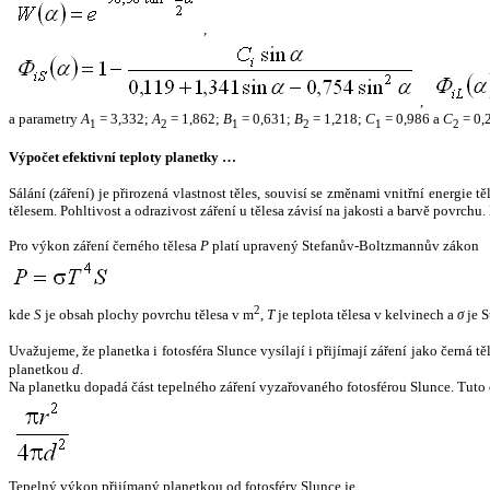
,
,
a parametry
A
= 3,332;
A
= 1,862;
B
= 0,631;
B
= 1,218;
C
= 0,986 a
C
= 0,
1
2
1
2
1
2
Výpočet efektivní teploty planetky …
Sálání (záření) je přirozená vlastnost těles, souvisí se změnami vnitřní energie 
tělesem. Pohltivost a odrazivost záření u tělesa závisí na jakosti a barvě povrch
Pro výkon záření černého tělesa
P
platí upravený Stefanův-Boltzmannův zákon
2
kde
S
je obsah plochy povrchu tělesa v m
,
T
je teplota tělesa v kelvinech a
σ
je S
Uvažujeme, že planetka i fotosféra Slunce vysílají i přijímají záření jako černá 
planetkou
d
.
Na planetku dopadá část tepelného záření vyzařovaného fotosférou Slunce. Tuto 
Tepelný výkon přijímaný planetkou od fotosféry Slunce je