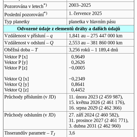
*)
2003–2025
Pozorována v letech
*)
1. července 2025
Poslední pozorování
Typ planetky
planetka v hlavním pásu
Odvozené údaje z elementů dráhy a dalších údajů
Vzdálenost v přísluní –
q
1,841 au – 275 447 000 km
Vzdálenost v odsluní –
Q
2,553 au – 381 860 000 km
Oběžná doba –
T
3,256 roků – 1 189,4 dnů
Vektor P [x]
0,9649
Vektor P [y]
0,2626
Vektor P [z]
−0,0005
Vektor Q [x]
−0,2349
Vektor Q [y]
0,8641
Vektor Q [z]
0,4452
Průchody přísluním (v
JD
)
11. února 2023
(2 459 987),
15. května 2026
(2 461 176),
16. srpna 2029
(2 462 366)
Průchody odsluním (v
JD
)
27. září 2024
(2 460 582),
31. prosince 2027
(2 461 771),
3. dubna 2031
(2 462 960)
Tisserandův parametr –
T
3,6
J