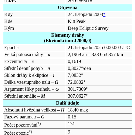
Název
2016 WM18
Objevena
Kdy
24. listopadu 2003
*
Kde
Kitt Peak
Kým
Deep Ecliptic Survey
Elementy dráhy
(Ekvinokcium J2000,0)
Epocha
21. listopadu 2025 0:00:00 UTC
Velká poloosa dráhy –
a
2,1969 au – 328 653 357 km
Excentricita –
e
0,1619
Střední denní pohyb –
n
0,3027°/den
Sklon dráhy k ekliptice –
i
7,0832°
Délka vzestupného uzlu –
Ω
72,0802°
Argument šířky perihelu –
ω
301,7309°
Střední anomálie –
M
307,0627°
Další údaje
Absolutní hvězdná velikost –
H
18,40 mag
Fázový parametr –
G
0,15
*)
131
Počet pozorování
*)
9
Počet opozic