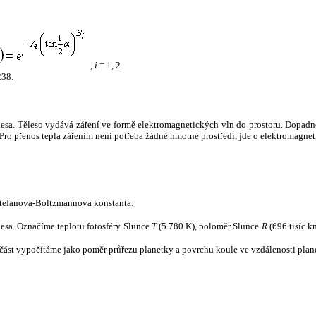
,
i
= 1, 2
238.
tělesa. Těleso vydává záření ve formě elektromagnetických vln do prostoru. Dopadne-l
u. Pro přenos tepla zářením není potřeba žádné hmotné prostředí, jde o elektromagnet
tefanova-Boltzmannova konstanta.
tělesa. Označíme teplotu fotosféry Slunce
T
(5 780 K), poloměr Slunce
R
(696 tisíc k
část vypočítáme jako poměr průřezu planetky a povrchu koule ve vzdálenosti plane