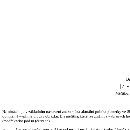
D
Měřítko
Na obrázku je v základním nastavení znázorněna aktuální poloha planetky ve Slun
optimálně vyplnila plochu obrázku. Dle měřítka, které lze změnit z vybraných hod
(modře) nebo pod ní (červeně).
Polohu těles ve Sluneční soustavě lze vykreslit i pro jiné datum (nebo "dnes")