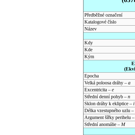
Předběžné označení
Katalogové číslo
Název
Kdy
Kde
Kým
E
(Ekv
Epocha
Velká poloosa dráhy –
a
Excentricita –
e
Střední denní pohyb –
n
Sklon dráhy k ekliptice –
i
Délka vzestupného uzlu –
Argument šířky perihelu 
Střední anomálie –
M