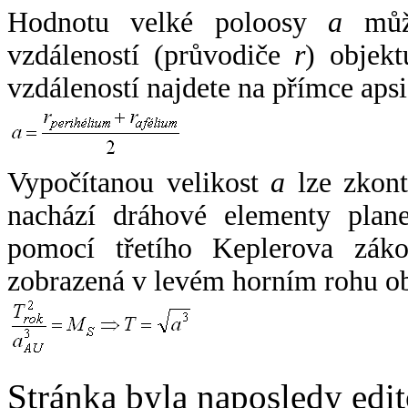
Hodnotu velké poloosy
a
může
vzdáleností (průvodiče
r
) objekt
vzdáleností najdete na přímce apsi
Vypočítanou velikost
a
lze zkont
nachází dráhové elementy plane
pomocí třetího Keplerova zák
zobrazená v levém horním rohu o
Stránka byla naposledy edi