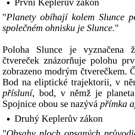
První Keplerův zákon
"
Planety obíhají kolem Slunce p
společném ohnisku je Slunce.
"
Poloha Slunce je vyznačena 
čtvereček znázorňuje polohu pr
zobrazeno modrým čtverečkem. Če
Bod na eliptické trajektorii, v n
přísluní
, bod, v němž je planet
Spojnice obou se nazývá
přímka a
Druhý Keplerův zákon
"
Obsahy ploch opsaných průvodič