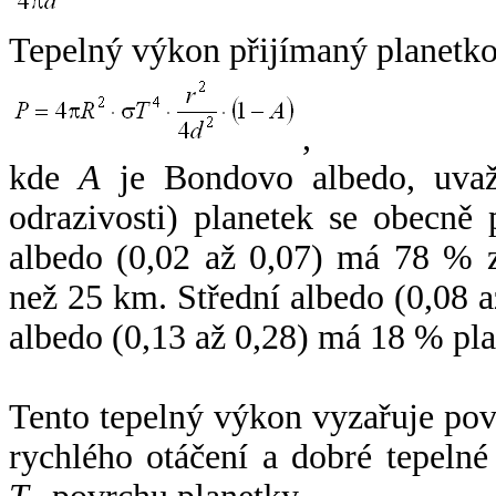
Tepelný výkon přijímaný planetko
,
kde
A
je Bondovo albedo, uvaž
odrazivosti) planetek se obecně
albedo (0,02 až 0,07) má 78 % z
než 25 km. Střední albedo (0,08 
albedo (0,13 až 0,28) má 18 % pla
Tento tepelný výkon vyzařuje po
rychlého otáčení a dobré tepelné