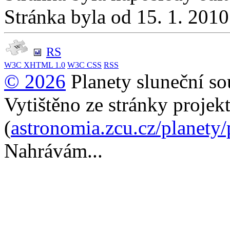
Stránka byla od 15. 1. 201
RS
W3C
XHTML 1.0
W3C
CSS
RSS
© 2026
Planety sluneční so
Vytištěno ze stránky projek
(
astronomia.zcu.cz/planety
Nahrávám...