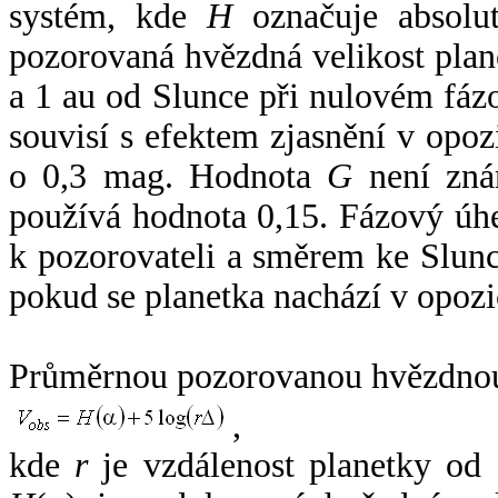
systém, kde
H
označuje absolut
pozorovaná hvězdná velikost plan
a 1 au od Slunce při nulovém fá
souvisí s efektem zjasnění v opoz
o 0,3 mag. Hodnota
G
není zná
používá hodnota 0,15. Fázový úh
k pozorovateli a směrem ke Slunc
pokud se planetka nachází v opozi
Průměrnou pozorovanou hvězdnou 
,
kde
r
je vzdálenost planetky od