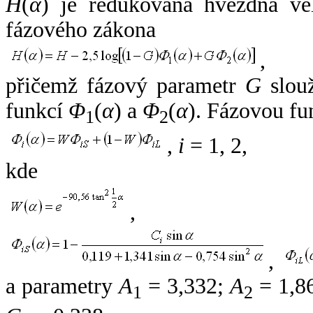
H
(
α
) je redukovaná hvězdná vel
fázového zákona
,
přičemž fázový parametr
G
slouž
funkcí
Φ
(
α
) a
Φ
(
α
). Fázovou fu
1
2
,
i
= 1, 2,
kde
,
,
a parametry
A
= 3,332;
A
= 1,8
1
2