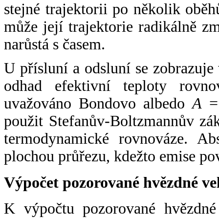
stejné trajektorii po několik oběh
může její trajektorie radikálně zm
narůstá s časem.
U přísluní a odsluní se zobrazuje
odhad efektivní teploty rovno
uvažováno Bondovo albedo
A
= 
použit Stefanův-Boltzmannův zák
termodynamické rovnováze. Abs
plochou průřezu, kdežto emise po
Výpočet pozorované hvězdné ve
K výpočtu pozorované hvězdné v