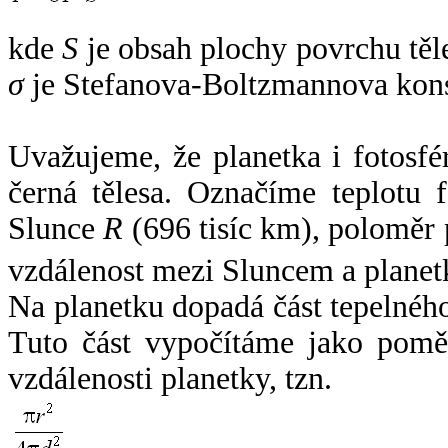
kde
S
je obsah plochy povrchu těl
σ
je Stefanova-Boltzmannova kons
Uvažujeme, že planetka i fotosfér
černá tělesa. Označíme teplotu 
Slunce
R
(696 tisíc km), poloměr
vzdálenost mezi Sluncem a plane
Na planetku dopadá část tepelnéh
Tuto část vypočítáme jako pomě
vzdálenosti planetky, tzn.