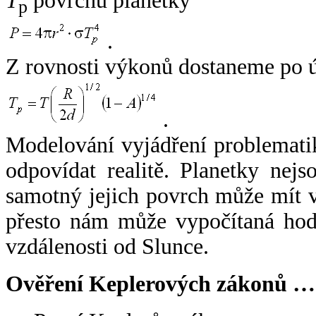
T
povrchu planetky
p
.
Z rovnosti výkonů dostaneme po 
.
Modelování vyjádření problemati
odpovídat realitě. Planetky nejso
samotný jejich povrch může mít v
přesto nám může vypočítaná hodn
vzdálenosti od Slunce.
Ověření Keplerových zákonů …