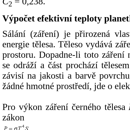
C
= 0,238.
2
Výpočet efektivní teploty plan
Sálání (záření) je přirozená vla
energie tělesa. Těleso vydává zá
prostoru. Dopadne-li toto záření n
se odráží a část prochází tělesem
závisí na jakosti a barvě povrch
žádné hmotné prostředí, jde o ele
Pro výkon záření černého tělesa
zákon