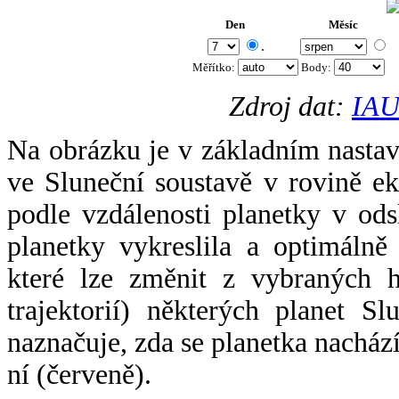
Den
Měsíc
.
Měřítko:
Body
:
Zdroj dat:
IAU
Na obrázku je v základním nastav
ve Sluneční soustavě v rovině ek
podle vzdálenosti planetky v odsl
planetky vykreslila a optimálně
které lze změnit z vybraných h
trajektorií) některých planet Sl
naznačuje, zda se planetka nacház
ní (červeně).