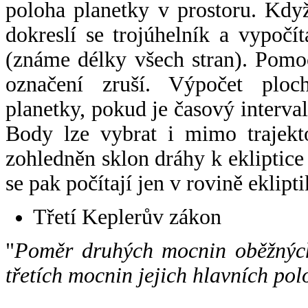
poloha planetky v prostoru. Kdy
dokreslí se trojúhelník a vypoč
(známe délky všech stran). Pomo
označení zruší. Výpočet ploch
planetky, pokud je časový interval
Body lze vybrat i mimo trajekto
zohledněn sklon dráhy k ekliptice
se pak počítají jen v rovině eklipti
Třetí Keplerův zákon
"
Poměr druhých mocnin oběžných
třetích mocnin jejich hlavních pol