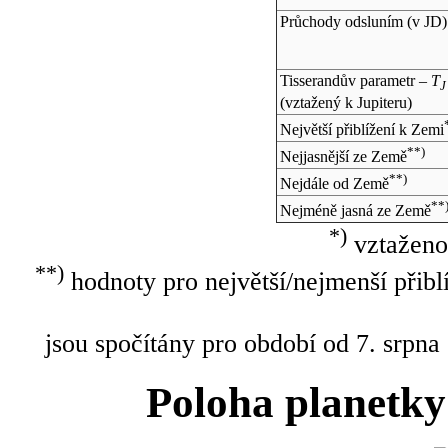
Průchody odsluním (v
JD
)
Tisserandův parametr –
T
J
(vztažený k Jupiteru)
Největší přiblížení k Zemi
**)
Nejjasnější ze Země
**)
Nejdále od Země
**
Nejméně jasná ze Země
*)
vztaženo
**)
hodnoty pro největší/nejmenší přibl
jsou spočítány pro období od 7. srpna
Poloha planetky