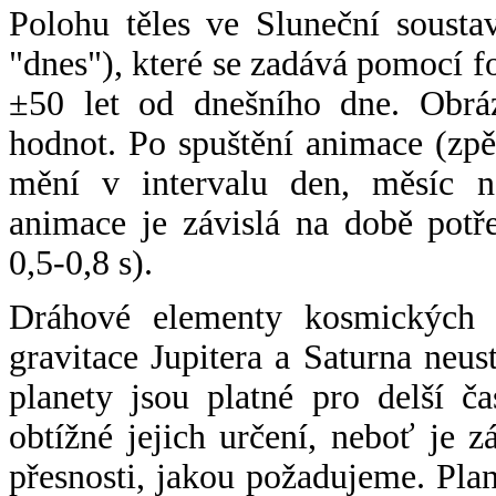
Polohu těles ve Sluneční sousta
"dnes"), které se zadává pomocí 
±50 let od dnešního dne. Obráz
hodnot. Po spuštění animace (zpě
mění v intervalu den, měsíc ne
animace je závislá na době potř
0,5-0,8 s).
Dráhové elementy kosmických t
gravitace Jupitera a Saturna neu
planety jsou platné pro delší č
obtížné jejich určení, neboť je 
přesnosti, jakou požadujeme. Pla