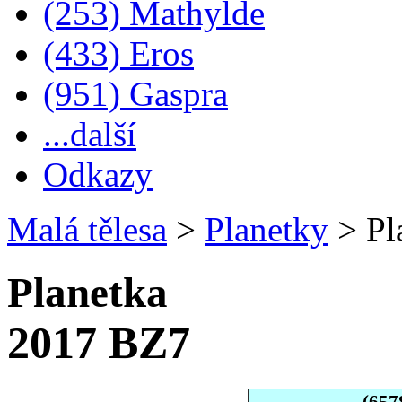
(253) Mathylde
(433) Eros
(951) Gaspra
...další
Odkazy
Malá tělesa
>
Planetky
>
Pl
Planetka
2017 BZ7
(657