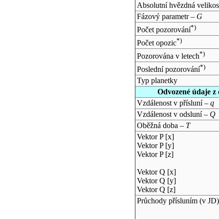
Absolutní hvězdná velikos
Fázový parametr –
G
*)
Počet pozorování
*)
Počet opozic
*)
Pozorována v letech
*)
Poslední pozorování
Typ planetky
Odvozené údaje z 
Vzdálenost v přísluní –
q
Vzdálenost v odsluní –
Q
Oběžná doba –
T
Vektor P [x]
Vektor P [y]
Vektor P [z]
Vektor Q [x]
Vektor Q [y]
Vektor Q [z]
Průchody přísluním (v
JD
)