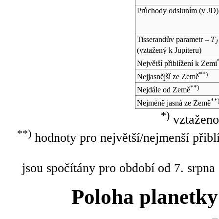
Průchody odsluním (v
JD
)
Tisserandův parametr –
T
J
(vztažený k Jupiteru)
Největší přiblížení k Zemi
**)
Nejjasnější ze Země
**)
Nejdále od Země
**
Nejméně jasná ze Země
*)
vztaženo
**)
hodnoty pro největší/nejmenší přibl
jsou spočítány pro období od 7. srpna
Poloha planetky