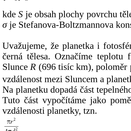
kde
S
je obsah plochy povrchu těl
σ
je Stefanova-Boltzmannova kons
Uvažujeme, že planetka i fotosfér
černá tělesa. Označíme teplotu 
Slunce
R
(696 tisíc km), poloměr
vzdálenost mezi Sluncem a plane
Na planetku dopadá část tepelnéh
Tuto část vypočítáme jako pomě
vzdálenosti planetky, tzn.