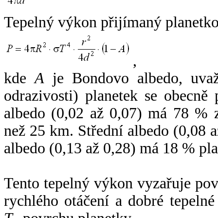
Tepelný výkon přijímaný planetko
,
kde
A
je Bondovo albedo, uvaž
odrazivosti) planetek se obecně
albedo (0,02 až 0,07) má 78 % z
než 25 km. Střední albedo (0,08 
albedo (0,13 až 0,28) má 18 % pla
Tento tepelný výkon vyzařuje po
rychlého otáčení a dobré tepelné