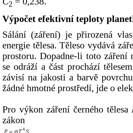
C
= 0,238.
2
Výpočet efektivní teploty plan
Sálání (záření) je přirozená vla
energie tělesa. Těleso vydává zá
prostoru. Dopadne-li toto záření n
se odráží a část prochází tělesem
závisí na jakosti a barvě povrch
žádné hmotné prostředí, jde o ele
Pro výkon záření černého tělesa
zákon