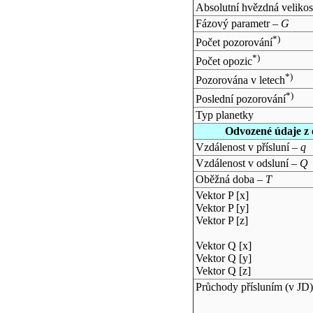
Absolutní hvězdná velikos
Fázový parametr –
G
*)
Počet pozorování
*)
Počet opozic
*)
Pozorována v letech
*)
Poslední pozorování
Typ planetky
Odvozené údaje z 
Vzdálenost v přísluní –
q
Vzdálenost v odsluní –
Q
Oběžná doba –
T
Vektor P [x]
Vektor P [y]
Vektor P [z]
Vektor Q [x]
Vektor Q [y]
Vektor Q [z]
Průchody přísluním (v
JD
)