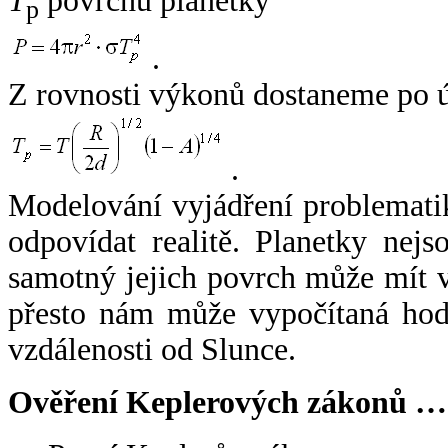
T
povrchu planetky
p
.
Z rovnosti výkonů dostaneme po 
.
Modelování vyjádření problemati
odpovídat realitě. Planetky nejso
samotný jejich povrch může mít v
přesto nám může vypočítaná hodn
vzdálenosti od Slunce.
Ověření Keplerových zákonů …