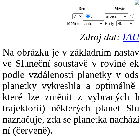
Den
Měsíc
.
Měřítko:
Body
:
Zdroj dat:
IAU
Na obrázku je v základním nastav
ve Sluneční soustavě v rovině ek
podle vzdálenosti planetky v odsl
planetky vykreslila a optimálně
které lze změnit z vybraných h
trajektorií) některých planet Sl
naznačuje, zda se planetka nacház
ní (červeně).