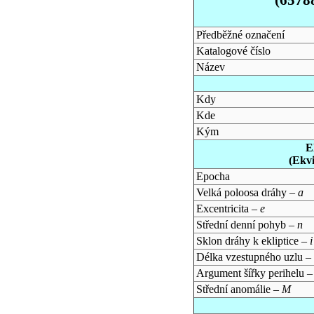
Předběžné označení
Katalogové číslo
Název
Kdy
Kde
Kým
E
(Ekv
Epocha
Velká poloosa dráhy –
a
Excentricita –
e
Střední denní pohyb –
n
Sklon dráhy k ekliptice –
i
Délka vzestupného uzlu –
Argument šířky perihelu 
Střední anomálie –
M