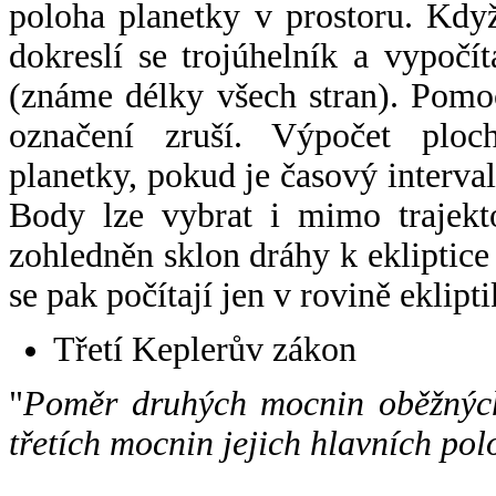
poloha planetky v prostoru. Kdy
dokreslí se trojúhelník a vypoč
(známe délky všech stran). Pomo
označení zruší. Výpočet ploch
planetky, pokud je časový interval
Body lze vybrat i mimo trajekto
zohledněn sklon dráhy k ekliptice
se pak počítají jen v rovině eklipti
Třetí Keplerův zákon
"
Poměr druhých mocnin oběžných
třetích mocnin jejich hlavních pol