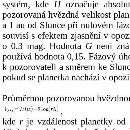
systém, kde
H
označuje absolut
pozorovaná hvězdná velikost plan
a 1 au od Slunce při nulovém fá
souvisí s efektem zjasnění v opoz
o 0,3 mag. Hodnota
G
není zná
používá hodnota 0,15. Fázový úh
k pozorovateli a směrem ke Slunc
pokud se planetka nachází v opozi
Průměrnou pozorovanou hvězdnou 
,
kde
r
je vzdálenost planetky od