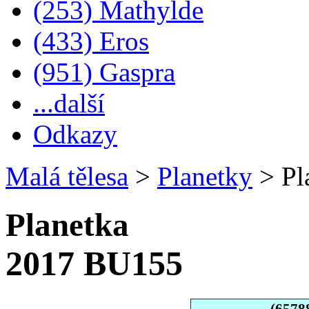
(253) Mathylde
(433) Eros
(951) Gaspra
...další
Odkazy
Malá tělesa
>
Planetky
>
Pl
Planetka
2017 BU155
(6578