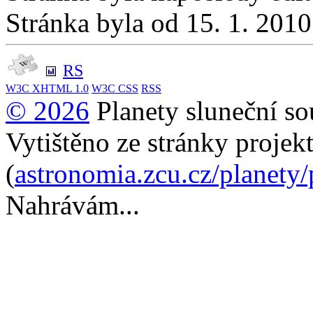
Stránka byla od 15. 1. 201
RS
W3C
XHTML 1.0
W3C
CSS
RSS
© 2026
Planety sluneční so
Vytištěno ze stránky projek
(
astronomia.zcu.cz/planety
Nahrávám...