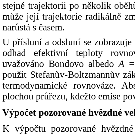
stejné trajektorii po několik oběh
může její trajektorie radikálně zm
narůstá s časem.
U přísluní a odsluní se zobrazuje
odhad efektivní teploty rovno
uvažováno Bondovo albedo
A
= 
použit Stefanův-Boltzmannův zák
termodynamické rovnováze. Abs
plochou průřezu, kdežto emise po
Výpočet pozorované hvězdné ve
K výpočtu pozorované hvězdné v