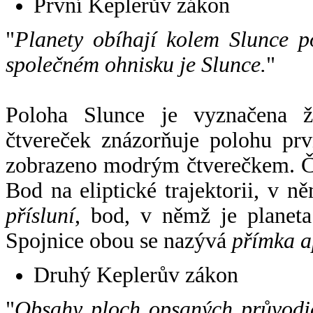
První Keplerův zákon
"
Planety obíhají kolem Slunce p
společném ohnisku je Slunce.
"
Poloha Slunce je vyznačena 
čtvereček znázorňuje polohu pr
zobrazeno modrým čtverečkem. Če
Bod na eliptické trajektorii, v n
přísluní
, bod, v němž je planet
Spojnice obou se nazývá
přímka a
Druhý Keplerův zákon
"
Obsahy ploch opsaných průvodič