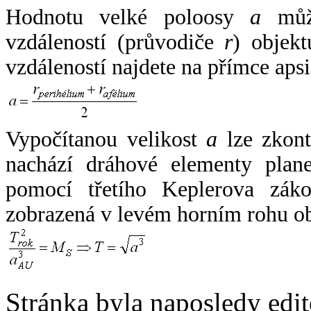
Hodnotu velké poloosy
a
může
vzdáleností (průvodiče
r
) objekt
vzdáleností najdete na přímce apsi
Vypočítanou velikost
a
lze zkont
nachází dráhové elementy plane
pomocí třetího Keplerova zák
zobrazená v levém horním rohu o
Stránka byla naposledy edi