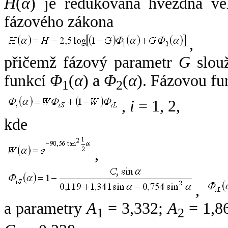
H
(
α
) je redukovaná hvězdná vel
fázového zákona
,
přičemž fázový parametr
G
slouž
funkcí
Φ
(
α
) a
Φ
(
α
). Fázovou fu
1
2
,
i
= 1, 2,
kde
,
,
a parametry
A
= 3,332;
A
= 1,8
1
2