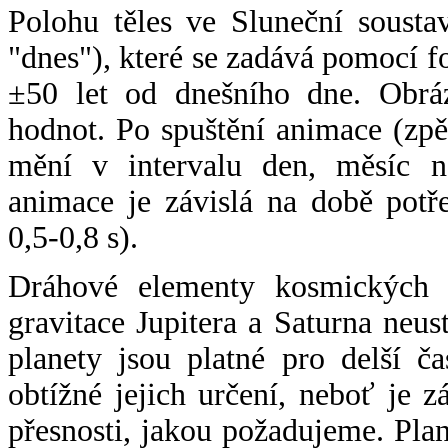
Polohu těles ve Sluneční sousta
"dnes"), které se zadává pomocí 
±50 let od dnešního dne. Obráz
hodnot. Po spuštění animace (zpě
mění v intervalu den, měsíc ne
animace je závislá na době potř
0,5-0,8 s).
Dráhové elementy kosmických t
gravitace Jupitera a Saturna neu
planety jsou platné pro delší č
obtížné jejich určení, neboť je 
přesnosti, jakou požadujeme. Pla