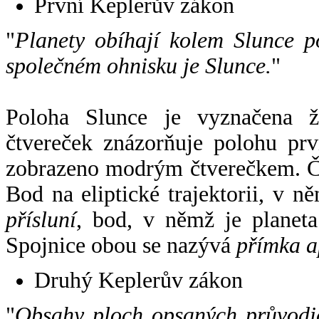
První Keplerův zákon
"
Planety obíhají kolem Slunce p
společném ohnisku je Slunce.
"
Poloha Slunce je vyznačena 
čtvereček znázorňuje polohu pr
zobrazeno modrým čtverečkem. Če
Bod na eliptické trajektorii, v n
přísluní
, bod, v němž je planet
Spojnice obou se nazývá
přímka a
Druhý Keplerův zákon
"
Obsahy ploch opsaných průvodič