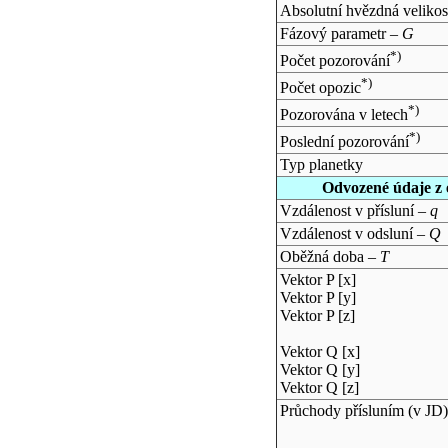
Absolutní hvězdná velikos
Fázový parametr –
G
*)
Počet pozorování
*)
Počet opozic
*)
Pozorována v letech
*)
Poslední pozorování
Typ planetky
Odvozené údaje z 
Vzdálenost v přísluní –
q
Vzdálenost v odsluní –
Q
Oběžná doba –
T
Vektor P [x]
Vektor P [y]
Vektor P [z]
Vektor Q [x]
Vektor Q [y]
Vektor Q [z]
Průchody přísluním (v
JD
)