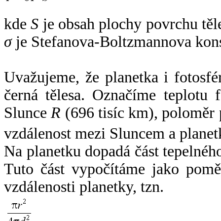
kde
S
je obsah plochy povrchu těl
σ
je Stefanova-Boltzmannova kons
Uvažujeme, že planetka i fotosfér
černá tělesa. Označíme teplotu 
Slunce
R
(696 tisíc km), poloměr
vzdálenost mezi Sluncem a plane
Na planetku dopadá část tepelnéh
Tuto část vypočítáme jako pomě
vzdálenosti planetky, tzn.