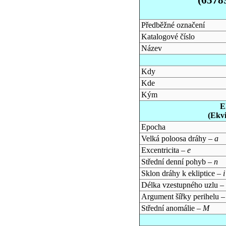
Předběžné označení
Katalogové číslo
Název
Kdy
Kde
Kým
E
(Ekv
Epocha
Velká poloosa dráhy –
a
Excentricita –
e
Střední denní pohyb –
n
Sklon dráhy k ekliptice –
i
Délka vzestupného uzlu –
Argument šířky perihelu 
Střední anomálie –
M