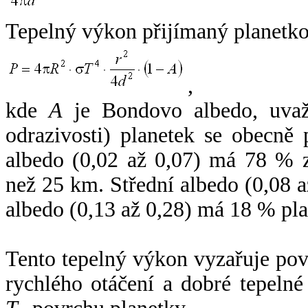
Tepelný výkon přijímaný planetko
,
kde
A
je Bondovo albedo, uvaž
odrazivosti) planetek se obecně
albedo (0,02 až 0,07) má 78 % z
než 25 km. Střední albedo (0,08 
albedo (0,13 až 0,28) má 18 % pla
Tento tepelný výkon vyzařuje po
rychlého otáčení a dobré tepelné