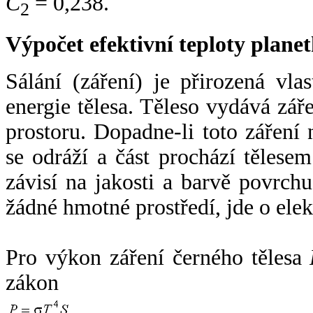
C
= 0,238.
2
Výpočet efektivní teploty plan
Sálání (záření) je přirozená vla
energie tělesa. Těleso vydává zá
prostoru. Dopadne-li toto záření n
se odráží a část prochází tělesem
závisí na jakosti a barvě povrch
žádné hmotné prostředí, jde o ele
Pro výkon záření černého tělesa
zákon