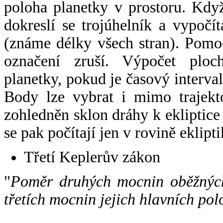
poloha planetky v prostoru. Kdy
dokreslí se trojúhelník a vypoč
(známe délky všech stran). Pomo
označení zruší. Výpočet ploch
planetky, pokud je časový interval
Body lze vybrat i mimo trajekto
zohledněn sklon dráhy k ekliptice
se pak počítají jen v rovině eklipti
Třetí Keplerův zákon
"
Poměr druhých mocnin oběžných
třetích mocnin jejich hlavních pol