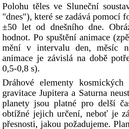
Polohu těles ve Sluneční sousta
"dnes"), které se zadává pomocí 
±50 let od dnešního dne. Obráz
hodnot. Po spuštění animace (zpě
mění v intervalu den, měsíc ne
animace je závislá na době potř
0,5-0,8 s).
Dráhové elementy kosmických t
gravitace Jupitera a Saturna neu
planety jsou platné pro delší č
obtížné jejich určení, neboť je 
přesnosti, jakou požadujeme. Pla