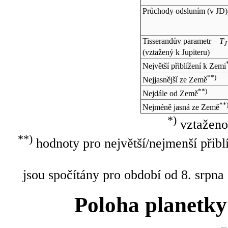
Průchody odsluním (v
JD
)
Tisserandův parametr –
T
J
(vztažený k Jupiteru)
Největší přiblížení k Zemi
**)
Nejjasnější ze Země
**)
Nejdále od Země
**
Nejméně jasná ze Země
*)
vztaženo
**)
hodnoty pro největší/nejmenší přibl
jsou spočítány pro období od 8. srpna
Poloha planetky