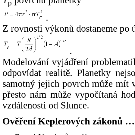
T
povrchu planetky
p
.
Z rovnosti výkonů dostaneme po 
.
Modelování vyjádření problemati
odpovídat realitě. Planetky nejso
samotný jejich povrch může mít v
přesto nám může vypočítaná hodn
vzdálenosti od Slunce.
Ověření Keplerových zákonů …