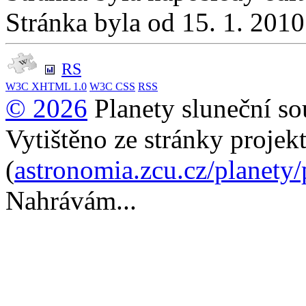
Stránka byla od 15. 1. 201
RS
W3C
XHTML 1.0
W3C
CSS
RSS
© 2026
Planety sluneční so
Vytištěno ze stránky projek
(
astronomia.zcu.cz/planety
Nahrávám...