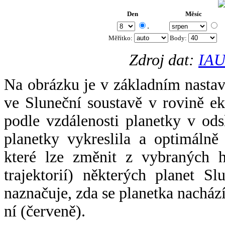
Den
Měsíc
.
Měřítko:
Body
:
Zdroj dat:
IAU
Na obrázku je v základním nastav
ve Sluneční soustavě v rovině ek
podle vzdálenosti planetky v odsl
planetky vykreslila a optimálně
které lze změnit z vybraných h
trajektorií) některých planet Sl
naznačuje, zda se planetka nacház
ní (červeně).