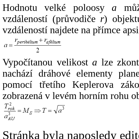
Hodnotu velké poloosy
a
může
vzdáleností (průvodiče
r
) objekt
vzdáleností najdete na přímce apsi
Vypočítanou velikost
a
lze zkont
nachází dráhové elementy plane
pomocí třetího Keplerova zák
zobrazená v levém horním rohu o
Stránka byla naposledy edi