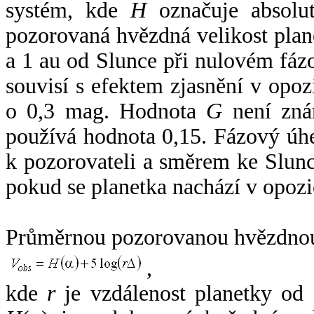
systém, kde
H
označuje absolut
pozorovaná hvězdná velikost plan
a 1 au od Slunce při nulovém fá
souvisí s efektem zjasnění v opoz
o 0,3 mag. Hodnota
G
není zná
používá hodnota 0,15. Fázový úh
k pozorovateli a směrem ke Slunc
pokud se planetka nachází v opozi
Průměrnou pozorovanou hvězdnou 
,
kde
r
je vzdálenost planetky od