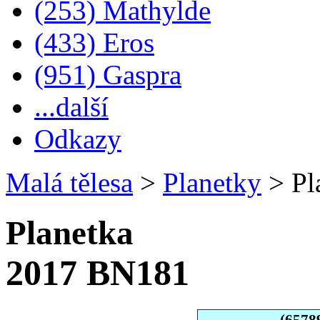
(253) Mathylde
(433) Eros
(951) Gaspra
...další
Odkazy
Malá tělesa
>
Planetky
>
Pl
Planetka
2017 BN181
(6578