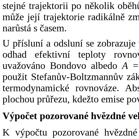
stejné trajektorii po několik oběh
může její trajektorie radikálně zm
narůstá s časem.
U přísluní a odsluní se zobrazuje
odhad efektivní teploty rovno
uvažováno Bondovo albedo
A
= 
použit Stefanův-Boltzmannův zák
termodynamické rovnováze. Abs
plochou průřezu, kdežto emise po
Výpočet pozorované hvězdné ve
K výpočtu pozorované hvězdné v