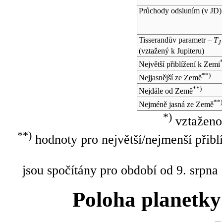
Průchody odsluním (v
JD
)
Tisserandův parametr –
T
J
(vztažený k Jupiteru)
Největší přiblížení k Zemi
**)
Nejjasnější ze Země
**)
Nejdále od Země
**
Nejméně jasná ze Země
*)
vztaženo
**)
hodnoty pro největší/nejmenší přibl
jsou spočítány pro období od 9. srpna
Poloha planetky