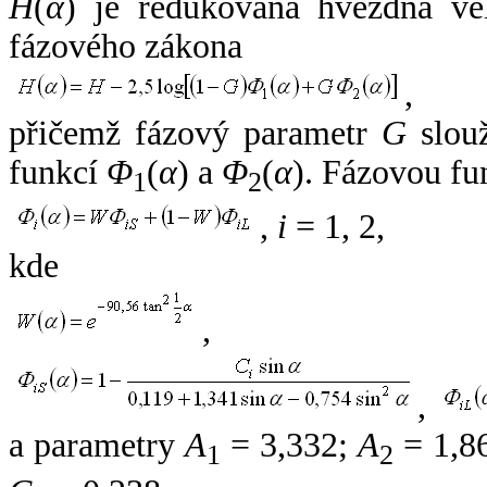
H
(
α
) je redukovaná hvězdná vel
fázového zákona
,
přičemž fázový parametr
G
slouž
funkcí
Φ
(
α
) a
Φ
(
α
). Fázovou fu
1
2
,
i
= 1, 2,
kde
,
,
a parametry
A
= 3,332;
A
= 1,8
1
2