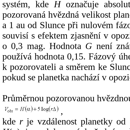
systém, kde
H
označuje absolut
pozorovaná hvězdná velikost plan
a 1 au od Slunce při nulovém fá
souvisí s efektem zjasnění v opoz
o 0,3 mag. Hodnota
G
není zná
používá hodnota 0,15. Fázový úh
k pozorovateli a směrem ke Slunc
pokud se planetka nachází v opozi
Průměrnou pozorovanou hvězdnou 
,
kde
r
je vzdálenost planetky od