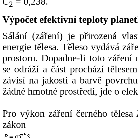
C
= 0,238.
2
Výpočet efektivní teploty plan
Sálání (záření) je přirozená vla
energie tělesa. Těleso vydává zá
prostoru. Dopadne-li toto záření n
se odráží a část prochází tělesem
závisí na jakosti a barvě povrch
žádné hmotné prostředí, jde o ele
Pro výkon záření černého tělesa
zákon