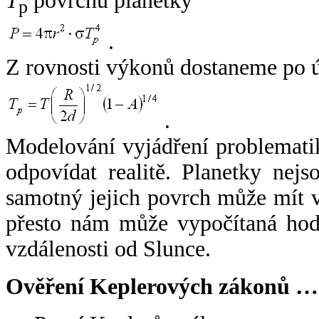
T
povrchu planetky
p
.
Z rovnosti výkonů dostaneme po 
.
Modelování vyjádření problemati
odpovídat realitě. Planetky nejso
samotný jejich povrch může mít v
přesto nám může vypočítaná hodn
vzdálenosti od Slunce.
Ověření Keplerových zákonů …