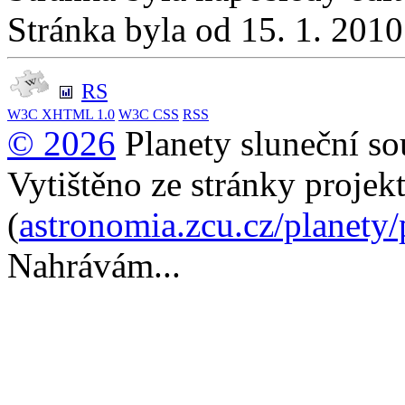
Stránka byla od 15. 1. 201
RS
W3C
XHTML 1.0
W3C
CSS
RSS
© 2026
Planety sluneční so
Vytištěno ze stránky projek
(
astronomia.zcu.cz/planety
Nahrávám...