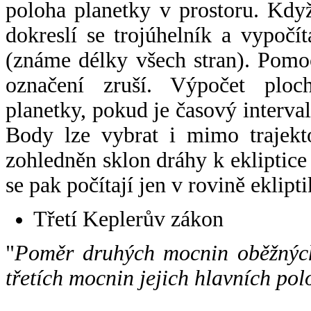
poloha planetky v prostoru. Kdy
dokreslí se trojúhelník a vypoč
(známe délky všech stran). Pomo
označení zruší. Výpočet ploch
planetky, pokud je časový interval
Body lze vybrat i mimo trajekto
zohledněn sklon dráhy k ekliptice
se pak počítají jen v rovině eklipti
Třetí Keplerův zákon
"
Poměr druhých mocnin oběžných
třetích mocnin jejich hlavních pol