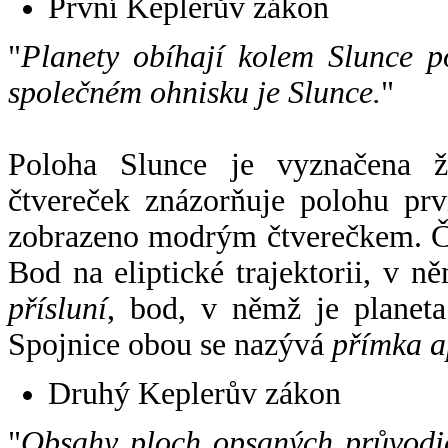
První Keplerův zákon
"
Planety obíhají kolem Slunce p
společném ohnisku je Slunce.
"
Poloha Slunce je vyznačena 
čtvereček znázorňuje polohu pr
zobrazeno modrým čtverečkem. Če
Bod na eliptické trajektorii, v n
přísluní
, bod, v němž je planet
Spojnice obou se nazývá
přímka a
Druhý Keplerův zákon
"
Obsahy ploch opsaných průvodič