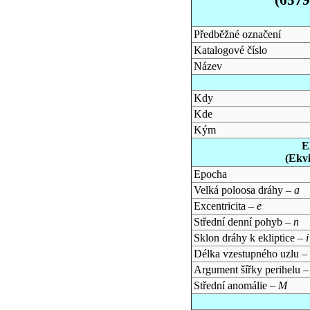
Předběžné označení
Katalogové číslo
Název
Kdy
Kde
Kým
E
(Ekv
Epocha
Velká poloosa dráhy –
a
Excentricita –
e
Střední denní pohyb –
n
Sklon dráhy k ekliptice –
i
Délka vzestupného uzlu –
Argument šířky perihelu 
Střední anomálie –
M