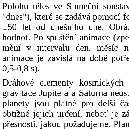
Polohu těles ve Sluneční sousta
"dnes"), které se zadává pomocí 
±50 let od dnešního dne. Obráz
hodnot. Po spuštění animace (zpě
mění v intervalu den, měsíc ne
animace je závislá na době potř
0,5-0,8 s).
Dráhové elementy kosmických t
gravitace Jupitera a Saturna neu
planety jsou platné pro delší č
obtížné jejich určení, neboť je 
přesnosti, jakou požadujeme. Pla