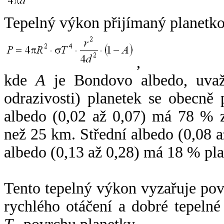
Tepelný výkon přijímaný planetko
,
kde
A
je Bondovo albedo, uvaž
odrazivosti) planetek se obecně
albedo (0,02 až 0,07) má 78 % z
než 25 km. Střední albedo (0,08 
albedo (0,13 až 0,28) má 18 % pla
Tento tepelný výkon vyzařuje po
rychlého otáčení a dobré tepelné