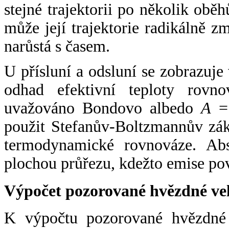
stejné trajektorii po několik oběh
může její trajektorie radikálně zm
narůstá s časem.
U přísluní a odsluní se zobrazuje
odhad efektivní teploty rovno
uvažováno Bondovo albedo
A
= 
použit Stefanův-Boltzmannův zák
termodynamické rovnováze. Abs
plochou průřezu, kdežto emise po
Výpočet pozorované hvězdné ve
K výpočtu pozorované hvězdné v