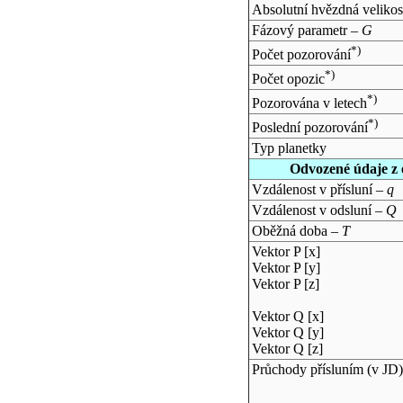
Absolutní hvězdná velikos
Fázový parametr –
G
*)
Počet pozorování
*)
Počet opozic
*)
Pozorována v letech
*)
Poslední pozorování
Typ planetky
Odvozené údaje z 
Vzdálenost v přísluní –
q
Vzdálenost v odsluní –
Q
Oběžná doba –
T
Vektor P [x]
Vektor P [y]
Vektor P [z]
Vektor Q [x]
Vektor Q [y]
Vektor Q [z]
Průchody přísluním (v
JD
)