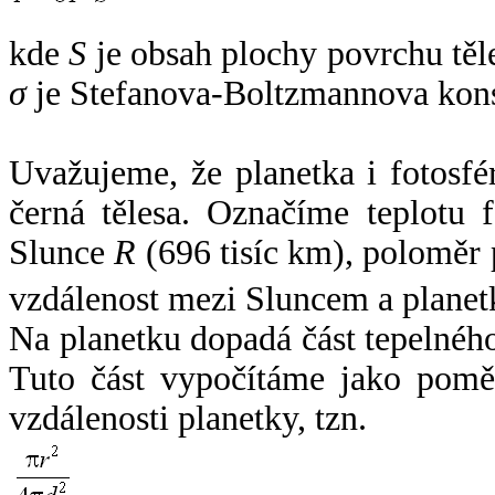
kde
S
je obsah plochy povrchu těl
σ
je Stefanova-Boltzmannova kons
Uvažujeme, že planetka i fotosfér
černá tělesa. Označíme teplotu 
Slunce
R
(696 tisíc km), poloměr
vzdálenost mezi Sluncem a plane
Na planetku dopadá část tepelnéh
Tuto část vypočítáme jako pomě
vzdálenosti planetky, tzn.