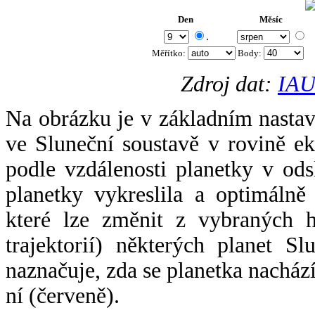
Den
Měsíc
.
Měřítko:
Body
:
Zdroj dat:
IAU
Na obrázku je v základním nastav
ve Sluneční soustavě v rovině ek
podle vzdálenosti planetky v odsl
planetky vykreslila a optimálně
které lze změnit z vybraných h
trajektorií) některých planet Sl
naznačuje, zda se planetka nacház
ní (červeně).