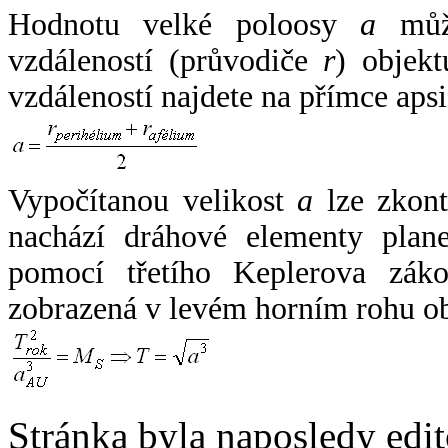
Hodnotu velké poloosy
a
může
vzdáleností (průvodiče
r
) objekt
vzdáleností najdete na přímce apsi
Vypočítanou velikost
a
lze zkont
nachází dráhové elementy plane
pomocí třetího Keplerova zák
zobrazená v levém horním rohu o
Stránka byla naposledy edi