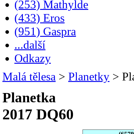
(253) Mathylde
(433) Eros
(951) Gaspra
...další
Odkazy
Malá tělesa
>
Planetky
>
Pl
Planetka
2017 DQ60
(657