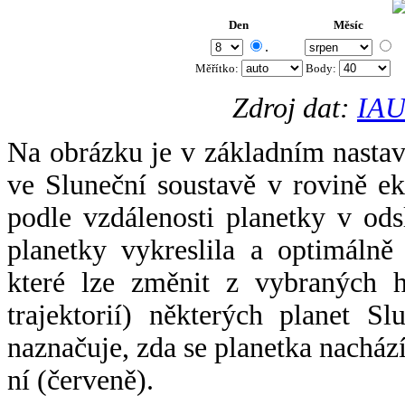
Den
Měsíc
.
Měřítko:
Body
:
Zdroj dat:
IAU
Na obrázku je v základním nastav
ve Sluneční soustavě v rovině ek
podle vzdálenosti planetky v odsl
planetky vykreslila a optimálně
které lze změnit z vybraných h
trajektorií) některých planet Sl
naznačuje, zda se planetka nacház
ní (červeně).