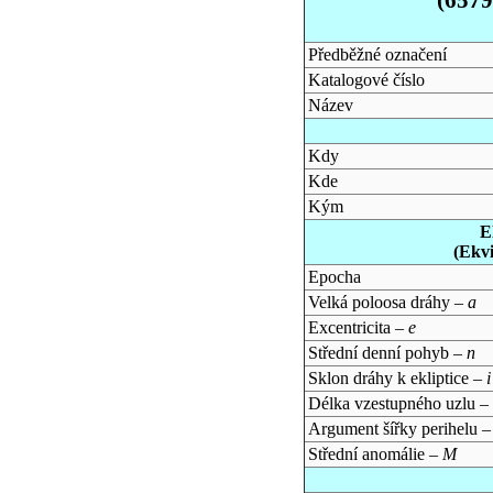
Předběžné označení
Katalogové číslo
Název
Kdy
Kde
Kým
E
(Ekv
Epocha
Velká poloosa dráhy –
a
Excentricita –
e
Střední denní pohyb –
n
Sklon dráhy k ekliptice –
i
Délka vzestupného uzlu –
Argument šířky perihelu 
Střední anomálie –
M