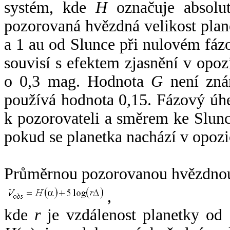
systém, kde
H
označuje absolut
pozorovaná hvězdná velikost plan
a 1 au od Slunce při nulovém fá
souvisí s efektem zjasnění v opoz
o 0,3 mag. Hodnota
G
není zná
používá hodnota 0,15. Fázový úh
k pozorovateli a směrem ke Slunc
pokud se planetka nachází v opozi
Průměrnou pozorovanou hvězdnou 
,
kde
r
je vzdálenost planetky od