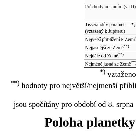
Průchody odsluním (v
JD
)
Tisserandův parametr –
T
J
(vztažený k Jupiteru)
Největší přiblížení k Zemi
**)
Nejjasnější ze Země
**)
Nejdále od Země
**
Nejméně jasná ze Země
*)
vztaženo
**)
hodnoty pro největší/nejmenší přibl
jsou spočítány pro období od 8. srpna
Poloha planetky