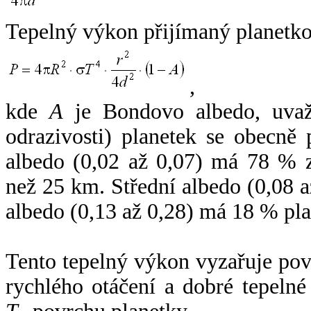
Tepelný výkon přijímaný planetko
,
kde
A
je Bondovo albedo, uvaž
odrazivosti) planetek se obecně
albedo (0,02 až 0,07) má 78 % z
než 25 km. Střední albedo (0,08 
albedo (0,13 až 0,28) má 18 % pla
Tento tepelný výkon vyzařuje po
rychlého otáčení a dobré tepelné