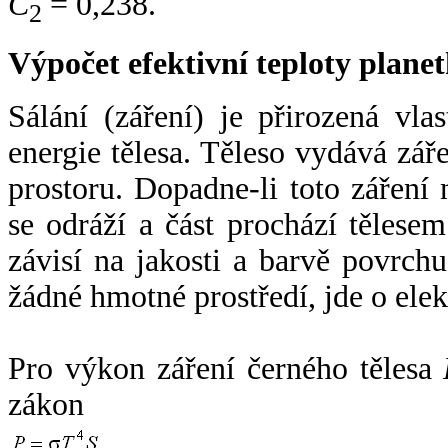
C
= 0,238.
2
Výpočet efektivní teploty plan
Sálání (záření) je přirozená vla
energie tělesa. Těleso vydává zá
prostoru. Dopadne-li toto záření n
se odráží a část prochází tělesem
závisí na jakosti a barvě povrch
žádné hmotné prostředí, jde o ele
Pro výkon záření černého tělesa
zákon