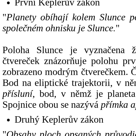
První Keplerův zákon
"
Planety obíhají kolem Slunce p
společném ohnisku je Slunce.
"
Poloha Slunce je vyznačena 
čtvereček znázorňuje polohu pr
zobrazeno modrým čtverečkem. Če
Bod na eliptické trajektorii, v n
přísluní
, bod, v němž je planet
Spojnice obou se nazývá
přímka a
Druhý Keplerův zákon
"
Obsahy ploch opsaných průvodič