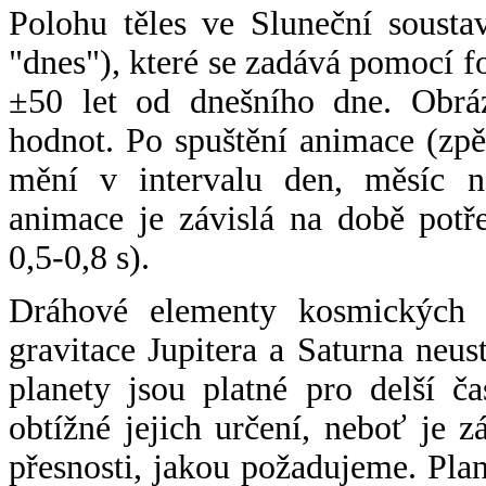
Polohu těles ve Sluneční sousta
"dnes"), které se zadává pomocí 
±50 let od dnešního dne. Obráz
hodnot. Po spuštění animace (zpě
mění v intervalu den, měsíc ne
animace je závislá na době potř
0,5-0,8 s).
Dráhové elementy kosmických t
gravitace Jupitera a Saturna neu
planety jsou platné pro delší č
obtížné jejich určení, neboť je 
přesnosti, jakou požadujeme. Pla