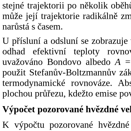
stejné trajektorii po několik oběh
může její trajektorie radikálně zm
narůstá s časem.
U přísluní a odsluní se zobrazuje
odhad efektivní teploty rovno
uvažováno Bondovo albedo
A
= 
použit Stefanův-Boltzmannův zák
termodynamické rovnováze. Abs
plochou průřezu, kdežto emise po
Výpočet pozorované hvězdné ve
K výpočtu pozorované hvězdné v