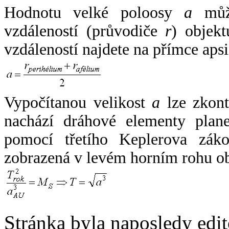
Hodnotu velké poloosy
a
může
vzdáleností (průvodiče
r
) objekt
vzdáleností najdete na přímce apsi
Vypočítanou velikost
a
lze zkont
nachází dráhové elementy plane
pomocí třetího Keplerova zák
zobrazená v levém horním rohu o
Stránka byla naposledy edi