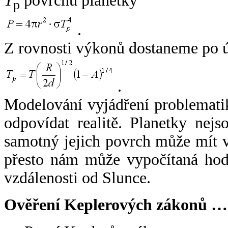
T
povrchu planetky
p
.
Z rovnosti výkonů dostaneme po 
.
Modelování vyjádření problemati
odpovídat realitě. Planetky nejso
samotný jejich povrch může mít v
přesto nám může vypočítaná hodn
vzdálenosti od Slunce.
Ověření Keplerových zákonů …