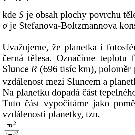
kde
S
je obsah plochy povrchu těl
σ
je Stefanova-Boltzmannova kons
Uvažujeme, že planetka i fotosfér
černá tělesa. Označíme teplotu 
Slunce
R
(696 tisíc km), poloměr
vzdálenost mezi Sluncem a plane
Na planetku dopadá část tepelnéh
Tuto část vypočítáme jako pomě
vzdálenosti planetky, tzn.