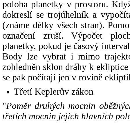
poloha planetky v prostoru. Kdy
dokreslí se trojúhelník a vypoč
(známe délky všech stran). Pomo
označení zruší. Výpočet ploch
planetky, pokud je časový interval
Body lze vybrat i mimo trajekto
zohledněn sklon dráhy k ekliptice
se pak počítají jen v rovině eklipti
Třetí Keplerův zákon
"
Poměr druhých mocnin oběžných
třetích mocnin jejich hlavních pol