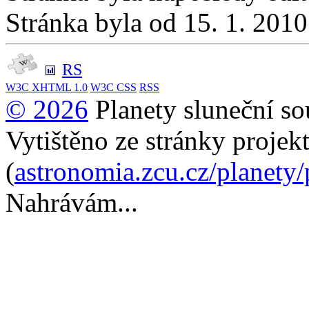
Stránka byla od 15. 1. 201
RS
W3C
XHTML 1.0
W3C
CSS
RSS
© 2026
Planety sluneční so
Vytištěno ze stránky projek
(
astronomia.zcu.cz/planety
Nahrávám...