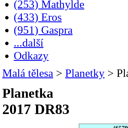
(253) Mathylde
(433) Eros
(951) Gaspra
...další
Odkazy
Malá tělesa
>
Planetky
>
Pl
Planetka
2017 DR83
(657