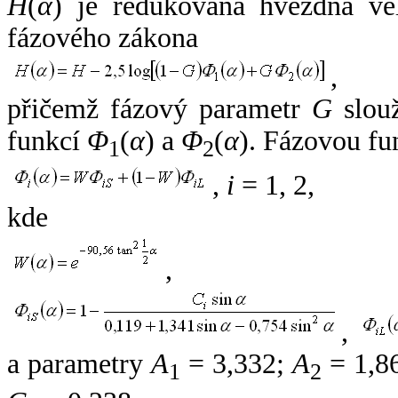
H
(
α
) je redukovaná hvězdná vel
fázového zákona
,
přičemž fázový parametr
G
slouž
funkcí
Φ
(
α
) a
Φ
(
α
). Fázovou fu
1
2
,
i
= 1, 2,
kde
,
,
a parametry
A
= 3,332;
A
= 1,8
1
2