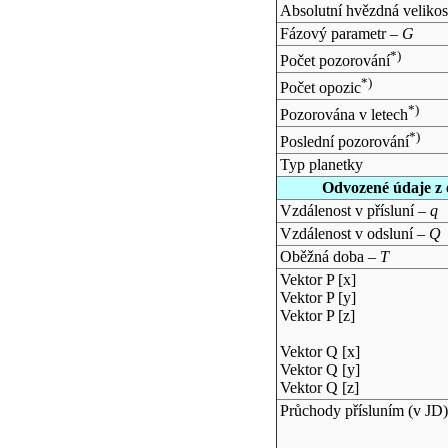
Absolutní hvězdná velikos
Fázový parametr –
G
*)
Počet pozorování
*)
Počet opozic
*)
Pozorována v letech
*)
Poslední pozorování
Typ planetky
Odvozené údaje z 
Vzdálenost v přísluní –
q
Vzdálenost v odsluní –
Q
Oběžná doba –
T
Vektor P [x]
Vektor P [y]
Vektor P [z]
Vektor Q [x]
Vektor Q [y]
Vektor Q [z]
Průchody přísluním (v
JD
)