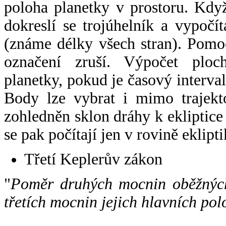
poloha planetky v prostoru. Kdy
dokreslí se trojúhelník a vypoč
(známe délky všech stran). Pomo
označení zruší. Výpočet ploch
planetky, pokud je časový interval
Body lze vybrat i mimo trajekto
zohledněn sklon dráhy k ekliptice
se pak počítají jen v rovině eklipti
Třetí Keplerův zákon
"
Poměr druhých mocnin oběžných
třetích mocnin jejich hlavních pol