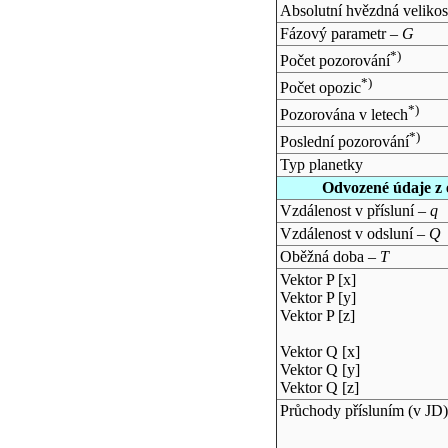
Absolutní hvězdná velikos
Fázový parametr –
G
*)
Počet pozorování
*)
Počet opozic
*)
Pozorována v letech
*)
Poslední pozorování
Typ planetky
Odvozené údaje z 
Vzdálenost v přísluní –
q
Vzdálenost v odsluní –
Q
Oběžná doba –
T
Vektor P [x]
Vektor P [y]
Vektor P [z]
Vektor Q [x]
Vektor Q [y]
Vektor Q [z]
Průchody přísluním (v
JD
)