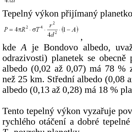
Tepelný výkon přijímaný planetko
,
kde
A
je Bondovo albedo, uvaž
odrazivosti) planetek se obecně
albedo (0,02 až 0,07) má 78 % z
než 25 km. Střední albedo (0,08 
albedo (0,13 až 0,28) má 18 % pla
Tento tepelný výkon vyzařuje po
rychlého otáčení a dobré tepelné