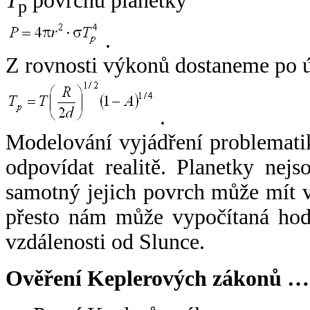
T
povrchu planetky
p
.
Z rovnosti výkonů dostaneme po 
.
Modelování vyjádření problemati
odpovídat realitě. Planetky nejso
samotný jejich povrch může mít v
přesto nám může vypočítaná hodn
vzdálenosti od Slunce.
Ověření Keplerových zákonů …