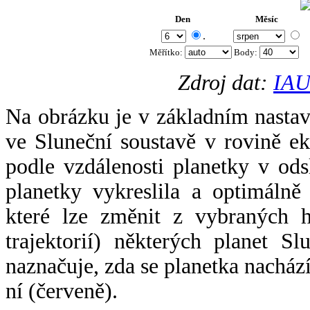
Den
Měsíc
.
Měřítko:
Body
:
Zdroj dat:
IAU
Na obrázku je v základním nastav
ve Sluneční soustavě v rovině ek
podle vzdálenosti planetky v odsl
planetky vykreslila a optimálně
které lze změnit z vybraných h
trajektorií) některých planet Sl
naznačuje, zda se planetka nacház
ní (červeně).