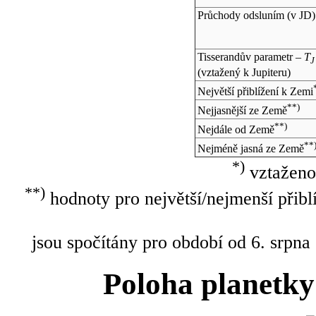
Průchody odsluním (v
JD
)
Tisserandův parametr –
T
J
(vztažený k Jupiteru)
Největší přiblížení k Zemi
**)
Nejjasnější ze Země
**)
Nejdále od Země
**
Nejméně jasná ze Země
*)
vztaženo
**)
hodnoty pro největší/nejmenší přibl
jsou spočítány pro období od 6. srpna
Poloha planetky