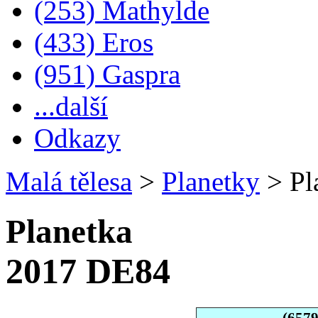
(253) Mathylde
(433) Eros
(951) Gaspra
...další
Odkazy
Malá tělesa
>
Planetky
>
Pl
Planetka
2017 DE84
(657