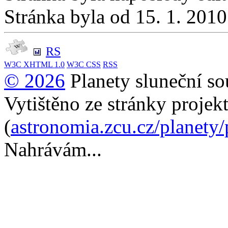
Stránka byla od 15. 1. 201
RS
W3C
XHTML 1.0
W3C
CSS
RSS
© 2026
Planety sluneční so
Vytištěno ze stránky projek
(
astronomia.zcu.cz/planety
Nahrávám...