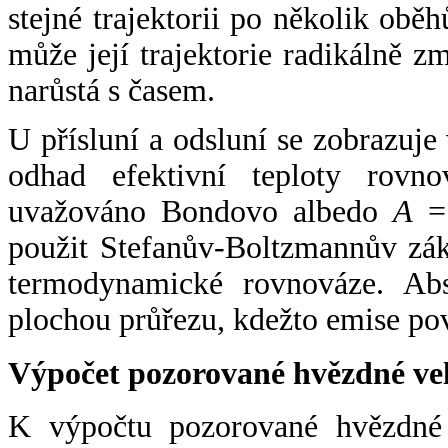
stejné trajektorii po několik oběh
může její trajektorie radikálně zm
narůstá s časem.
U přísluní a odsluní se zobrazuje
odhad efektivní teploty rovno
uvažováno Bondovo albedo
A
= 
použit Stefanův-Boltzmannův zák
termodynamické rovnováze. Abs
plochou průřezu, kdežto emise po
Výpočet pozorované hvězdné ve
K výpočtu pozorované hvězdné v