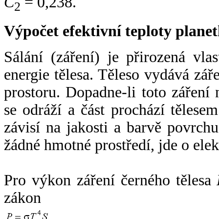
C
= 0,238.
2
Výpočet efektivní teploty plan
Sálání (záření) je přirozená vla
energie tělesa. Těleso vydává zá
prostoru. Dopadne-li toto záření n
se odráží a část prochází tělesem
závisí na jakosti a barvě povrch
žádné hmotné prostředí, jde o ele
Pro výkon záření černého tělesa
zákon