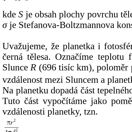
kde
S
je obsah plochy povrchu těl
σ
je Stefanova-Boltzmannova kons
Uvažujeme, že planetka i fotosfér
černá tělesa. Označíme teplotu 
Slunce
R
(696 tisíc km), poloměr
vzdálenost mezi Sluncem a plane
Na planetku dopadá část tepelnéh
Tuto část vypočítáme jako pomě
vzdálenosti planetky, tzn.