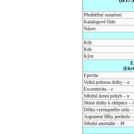
Předběžné označení
Katalogové číslo
Název
Kdy
Kde
Kým
E
(Ekv
Epocha
Velká poloosa dráhy –
a
Excentricita –
e
Střední denní pohyb –
n
Sklon dráhy k ekliptice –
i
Délka vzestupného uzlu –
Argument šířky perihelu 
Střední anomálie –
M