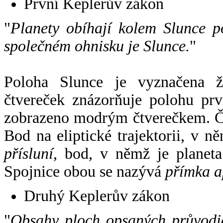
První Keplerův zákon
"
Planety obíhají kolem Slunce p
společném ohnisku je Slunce.
"
Poloha Slunce je vyznačena 
čtvereček znázorňuje polohu pr
zobrazeno modrým čtverečkem. Če
Bod na eliptické trajektorii, v n
přísluní
, bod, v němž je planet
Spojnice obou se nazývá
přímka a
Druhý Keplerův zákon
"
Obsahy ploch opsaných průvodič