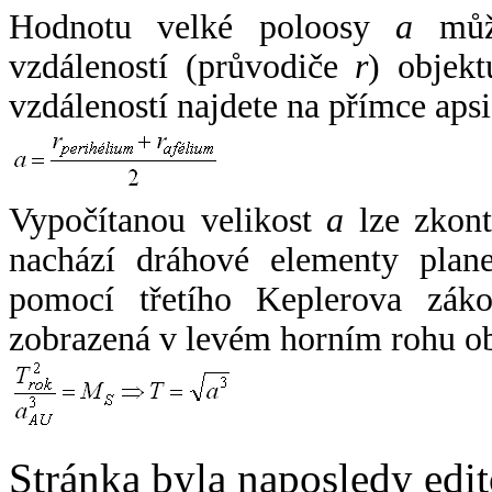
Hodnotu velké poloosy
a
může
vzdáleností (průvodiče
r
) objekt
vzdáleností najdete na přímce apsi
Vypočítanou velikost
a
lze zkont
nachází dráhové elementy plane
pomocí třetího Keplerova zák
zobrazená v levém horním rohu o
Stránka byla naposledy edi