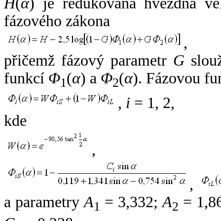
H
(
α
) je redukovaná hvězdná vel
fázového zákona
,
přičemž fázový parametr
G
slouž
funkcí
Φ
(
α
) a
Φ
(
α
). Fázovou fu
1
2
,
i
= 1, 2,
kde
,
,
a parametry
A
= 3,332;
A
= 1,8
1
2