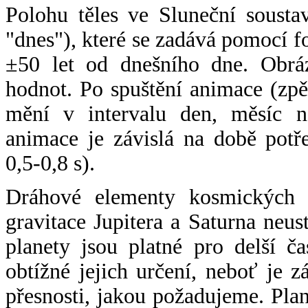
Polohu těles ve Sluneční sousta
"dnes"), které se zadává pomocí 
±50 let od dnešního dne. Obráz
hodnot. Po spuštění animace (zpě
mění v intervalu den, měsíc ne
animace je závislá na době potř
0,5-0,8 s).
Dráhové elementy kosmických t
gravitace Jupitera a Saturna neu
planety jsou platné pro delší č
obtížné jejich určení, neboť je 
přesnosti, jakou požadujeme. Pla