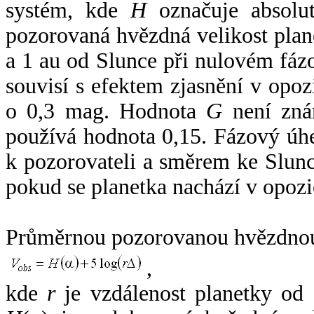
systém, kde
H
označuje absolut
pozorovaná hvězdná velikost plan
a 1 au od Slunce při nulovém fá
souvisí s efektem zjasnění v opoz
o 0,3 mag. Hodnota
G
není zná
používá hodnota 0,15. Fázový úh
k pozorovateli a směrem ke Slunc
pokud se planetka nachází v opozi
Průměrnou pozorovanou hvězdnou 
,
kde
r
je vzdálenost planetky od