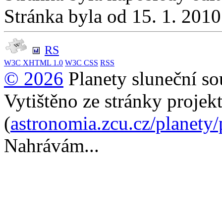
Stránka byla od 15. 1. 201
RS
W3C
XHTML 1.0
W3C
CSS
RSS
© 2026
Planety sluneční so
Vytištěno ze stránky projek
(
astronomia.zcu.cz/planety
Nahrávám...