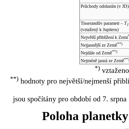
Průchody odsluním (v
JD
)
Tisserandův parametr –
T
J
(vztažený k Jupiteru)
Největší přiblížení k Zemi
**)
Nejjasnější ze Země
**)
Nejdále od Země
**
Nejméně jasná ze Země
*)
vztaženo
**)
hodnoty pro největší/nejmenší přibl
jsou spočítány pro období od 7. srpna
Poloha planetky