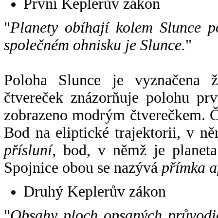
První Keplerův zákon
"
Planety obíhají kolem Slunce p
společném ohnisku je Slunce.
"
Poloha Slunce je vyznačena 
čtvereček znázorňuje polohu pr
zobrazeno modrým čtverečkem. Če
Bod na eliptické trajektorii, v n
přísluní
, bod, v němž je planet
Spojnice obou se nazývá
přímka a
Druhý Keplerův zákon
"
Obsahy ploch opsaných průvodič