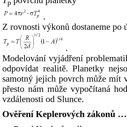
T
povrchu planetky
p
.
Z rovnosti výkonů dostaneme po 
.
Modelování vyjádření problemati
odpovídat realitě. Planetky nejso
samotný jejich povrch může mít v
přesto nám může vypočítaná hodn
vzdálenosti od Slunce.
Ověření Keplerových zákonů …