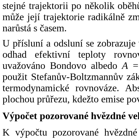
stejné trajektorii po několik oběh
může její trajektorie radikálně zm
narůstá s časem.
U přísluní a odsluní se zobrazuje
odhad efektivní teploty rovno
uvažováno Bondovo albedo
A
= 
použit Stefanův-Boltzmannův zák
termodynamické rovnováze. Abs
plochou průřezu, kdežto emise po
Výpočet pozorované hvězdné ve
K výpočtu pozorované hvězdné v