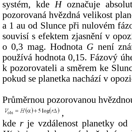
systém, kde
H
označuje absolut
pozorovaná hvězdná velikost plan
a 1 au od Slunce při nulovém fá
souvisí s efektem zjasnění v opoz
o 0,3 mag. Hodnota
G
není zná
používá hodnota 0,15. Fázový úh
k pozorovateli a směrem ke Slunc
pokud se planetka nachází v opozi
Průměrnou pozorovanou hvězdnou 
,
kde
r
je vzdálenost planetky od