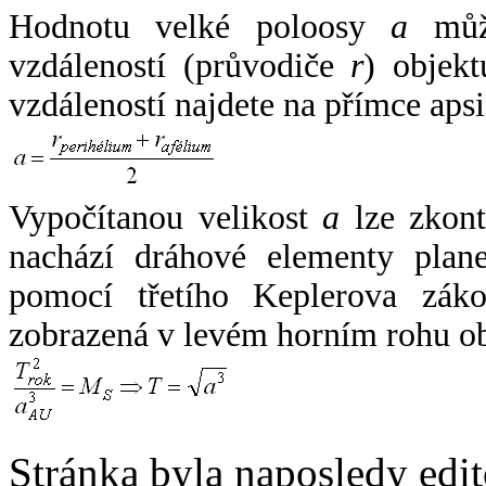
Hodnotu velké poloosy
a
může
vzdáleností (průvodiče
r
) objekt
vzdáleností najdete na přímce apsi
Vypočítanou velikost
a
lze zkont
nachází dráhové elementy plane
pomocí třetího Keplerova zák
zobrazená v levém horním rohu o
Stránka byla naposledy edi