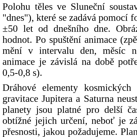
Polohu těles ve Sluneční sousta
"dnes"), které se zadává pomocí 
±50 let od dnešního dne. Obráz
hodnot. Po spuštění animace (zpě
mění v intervalu den, měsíc ne
animace je závislá na době potř
0,5-0,8 s).
Dráhové elementy kosmických t
gravitace Jupitera a Saturna neu
planety jsou platné pro delší č
obtížné jejich určení, neboť je 
přesnosti, jakou požadujeme. Pla