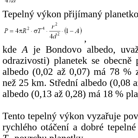
Tepelný výkon přijímaný planetko
,
kde
A
je Bondovo albedo, uvaž
odrazivosti) planetek se obecně
albedo (0,02 až 0,07) má 78 % z
než 25 km. Střední albedo (0,08 
albedo (0,13 až 0,28) má 18 % pla
Tento tepelný výkon vyzařuje po
rychlého otáčení a dobré tepelné