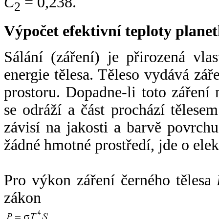
C
= 0,238.
2
Výpočet efektivní teploty plan
Sálání (záření) je přirozená vla
energie tělesa. Těleso vydává zá
prostoru. Dopadne-li toto záření n
se odráží a část prochází tělesem
závisí na jakosti a barvě povrch
žádné hmotné prostředí, jde o ele
Pro výkon záření černého tělesa
zákon