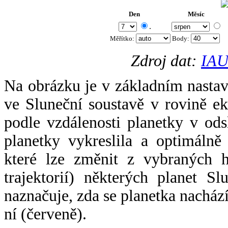
Den
Měsíc
.
Měřítko:
Body
:
Zdroj dat:
IAU
Na obrázku je v základním nastav
ve Sluneční soustavě v rovině ek
podle vzdálenosti planetky v odsl
planetky vykreslila a optimálně
které lze změnit z vybraných h
trajektorií) některých planet Sl
naznačuje, zda se planetka nacház
ní (červeně).