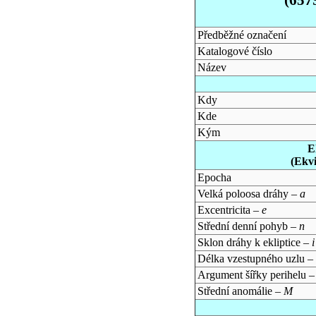
Předběžné označení
Katalogové číslo
Název
Kdy
Kde
Kým
E
(Ekv
Epocha
Velká poloosa dráhy –
a
Excentricita –
e
Střední denní pohyb –
n
Sklon dráhy k ekliptice –
i
Délka vzestupného uzlu –
Argument šířky perihelu 
Střední anomálie –
M