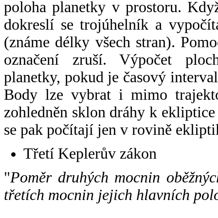
poloha planetky v prostoru. Kdy
dokreslí se trojúhelník a vypoč
(známe délky všech stran). Pomo
označení zruší. Výpočet ploch
planetky, pokud je časový interval
Body lze vybrat i mimo trajekto
zohledněn sklon dráhy k ekliptice
se pak počítají jen v rovině eklipti
Třetí Keplerův zákon
"
Poměr druhých mocnin oběžných
třetích mocnin jejich hlavních pol