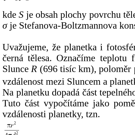
kde
S
je obsah plochy povrchu těl
σ
je Stefanova-Boltzmannova kons
Uvažujeme, že planetka i fotosfér
černá tělesa. Označíme teplotu 
Slunce
R
(696 tisíc km), poloměr
vzdálenost mezi Sluncem a plane
Na planetku dopadá část tepelnéh
Tuto část vypočítáme jako pomě
vzdálenosti planetky, tzn.