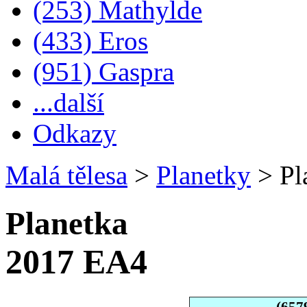
(253) Mathylde
(433) Eros
(951) Gaspra
...další
Odkazy
Malá tělesa
>
Planetky
>
Pl
Planetka
2017 EA4
(657