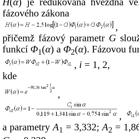
H
(
α
) je redukovaná hvězdná vel
fázového zákona
,
přičemž fázový parametr
G
slouž
funkcí
Φ
(
α
) a
Φ
(
α
). Fázovou fu
1
2
,
i
= 1, 2,
kde
,
,
a parametry
A
= 3,332;
A
= 1,8
1
2