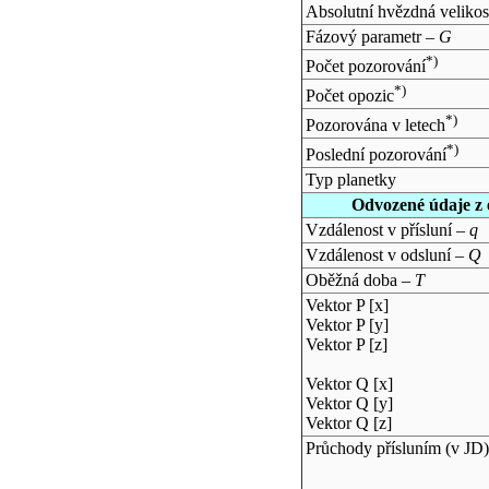
Absolutní hvězdná velikos
Fázový parametr –
G
*)
Počet pozorování
*)
Počet opozic
*)
Pozorována v letech
*)
Poslední pozorování
Typ planetky
Odvozené údaje z 
Vzdálenost v přísluní –
q
Vzdálenost v odsluní –
Q
Oběžná doba –
T
Vektor P [x]
Vektor P [y]
Vektor P [z]
Vektor Q [x]
Vektor Q [y]
Vektor Q [z]
Průchody přísluním (v
JD
)