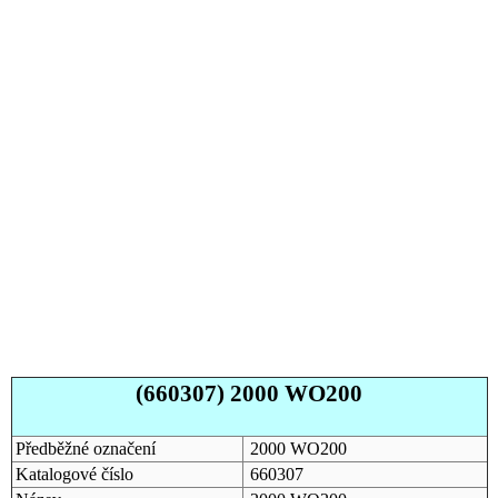
(660307) 2000 WO200
Předběžné označení
2000 WO200
Katalogové číslo
660307