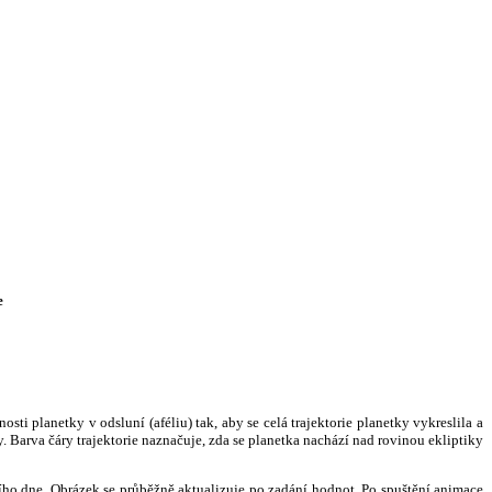
e
i planetky v odsluní (aféliu) tak, aby se celá trajektorie planetky vykreslila a
. Barva čáry trajektorie naznačuje, zda se planetka nachází nad rovinou ekliptiky
ního dne. Obrázek se průběžně aktualizuje po zadání hodnot. Po spuštění animace