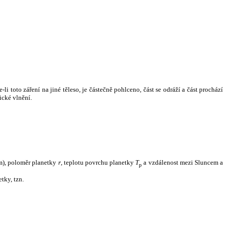
i toto záření na jiné těleso, je částečně pohlceno, část se odráží a část prochází
ické vlnění.
m), poloměr planetky
r
, teplotu povrchu planetky
T
a vzdálenost mezi Sluncem a
p
tky, tzn.