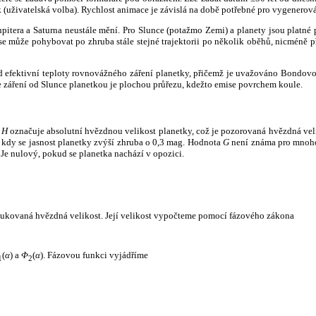
k (uživatelská volba). Rychlost animace je závislá na době potřebné pro vygenerová
itera a Saturna neustále mění. Pro Slunce (potažmo Zemi) a planety jsou platné p
 může pohybovat po zhruba stále stejné trajektorii po několik oběhů, nicméně při p
had efektivní teploty rovnovážného záření planetky, přičemž je uvažováno Bondov
záření od Slunce planetkou je plochou průřezu, kdežto emise povrchem koule.
e
H
označuje absolutní hvězdnou velikost planetky, což je pozorovaná hvězdná veli
i, kdy se jasnost planetky zvýší zhruba o 0,3 mag. Hodnota
G
není známa pro mnoho 
Je nulový, pokud se planetka nachází v opozici.
edukovaná hvězdná velikost. Její velikost vypočteme pomocí fázového zákona
(
α
) a
Φ
(
α
). Fázovou funkci vyjádříme
1
2