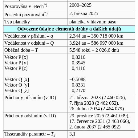
*)
2000–2025
Pozorována v letech
*)
2. března 2025
Poslední pozorování
Typ planetky
planetka v hlavním pásu
Odvozené údaje z elementů dráhy a dalších údajů
Vzdálenost v přísluní –
q
2,344 au – 350 718 000 km
Vzdálenost v odsluní –
Q
3,924 au – 586 997 000 km
Oběžná doba –
T
5,548 roků – 2 026,6 dnů
Vektor P [x]
0,8216
Vektor P [y]
0,3945
Vektor P [z]
0,4116
Vektor Q [x]
−0,5088
Vektor Q [y]
0,8331
Vektor Q [z]
0,2170
Průchody přísluním (v
JD
)
21. března 2023
(2 460 026),
7. října 2028
(2 462 052),
26. dubna 2034
(2 464 079)
Průchody odsluním (v
JD
)
29. prosince 2025
(2 461 039),
17. července 2031
(2 463 066),
2. února 2037
(2 465 092)
Tisserandův parametr –
T
3,1
J