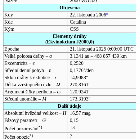
Název
2000 WO200
Objevena
Kdy
22. listopadu 2006
*
Kde
Catalina
Kým
CSS
Elementy dráhy
(Ekvinokcium J2000,0)
Epocha
21. listopadu 2025 0:00:00 UTC
Velká poloosa dráhy –
a
3,1341 au – 468 857 439 km
Excentricita –
e
0,2520
Střední denní pohyb –
n
0,1776°/den
Sklon dráhy k ekliptice –
i
14,9088°
Délka vzestupného uzlu –
Ω
270,8161°
Argument šířky perihelu –
ω
120,9241°
Střední anomálie –
M
173,3193°
Další údaje
Absolutní hvězdná velikost –
H
16,57 mag
Fázový parametr –
G
0,15
*)
131
Počet pozorování
*)
7
Počet opozic