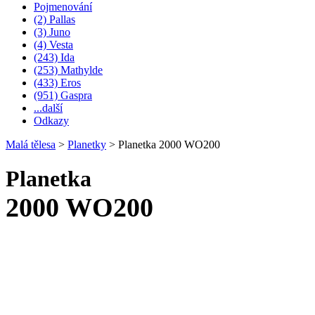
Pojmenování
(2) Pallas
(3) Juno
(4) Vesta
(243) Ida
(253) Mathylde
(433) Eros
(951) Gaspra
...další
Odkazy
Malá tělesa
>
Planetky
>
Planetka 2000 WO200
Planetka
2000 WO200