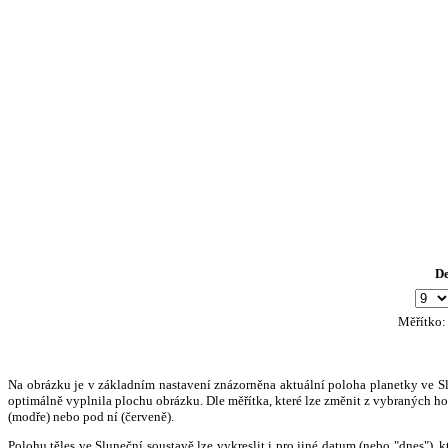
D
Měřítko
Na obrázku je v základním nastavení znázorněna aktuální poloha planetky ve Slun
optimálně vyplnila plochu obrázku. Dle měřítka, které lze změnit z vybraných hod
(modře) nebo pod ní (červeně).
Polohu těles ve Sluneční soustavě lze vykreslit i pro jiné datum (nebo "dnes")