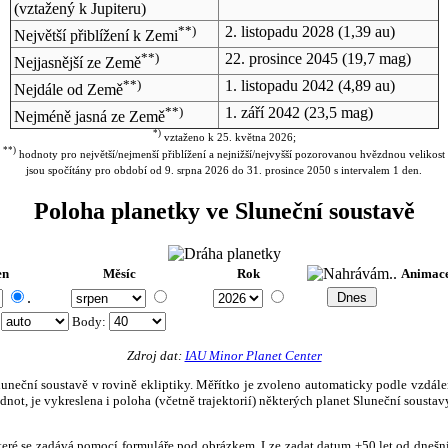
(vztažený k Jupiteru)
**)
2. listopadu 2028
(1,39 au)
Největší přiblížení k Zemi
**)
22. prosince 2045
(19,7 mag)
Nejjasnější ze Země
**)
1. listopadu 2042
(4,89 au)
Nejdále od Země
**)
1. září 2042
(23,5 mag)
Nejméně jasná ze Země
*)
vztaženo k 25. května 2026;
**)
hodnoty pro největší/nejmenší přiblížení a nejnižší/nejvyšší pozorovanou hvězdnou velikost
jsou spočítány pro období od 9. srpna 2026 do 31. prosince 2050 s intervalem 1 den.
Poloha planetky ve Sluneční soustavě
en
Měsíc
Rok
Animac
.
:
Body
:
Zdroj dat:
IAU Minor Planet Center
eční soustavě v rovině ekliptiky. Měřítko je zvoleno automaticky podle vzdálenost
not, je vykreslena i poloha (včetně trajektorií) některých planet Sluneční soustavy
, které se zadává pomocí formuláře pod obrázkem. Lze zadat datum ±50 let od dneš