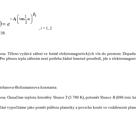
,
i
= 1, 2
238.
tělesa. Těleso vydává záření ve formě elektromagnetických vln do prostoru. Dopadne-l
u. Pro přenos tepla zářením není potřeba žádné hmotné prostředí, jde o elektromagnet
tefanova-Boltzmannova konstanta.
tělesa. Označíme teplotu fotosféry Slunce
T
(5 780 K), poloměr Slunce
R
(696 tisíc k
část vypočítáme jako poměr průřezu planetky a povrchu koule ve vzdálenosti plane