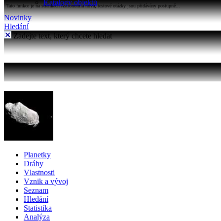
Katalogy objektů
Tato funkce je na stránkách Astronomia nová, testové otázky jsou přidávány postupně...
Novinky
Hledání
Zadejte text, který chcete hledat
Planetky
Dráhy
Vlastnosti
Vznik a vývoj
Seznam
Hledání
Statistika
Analýza