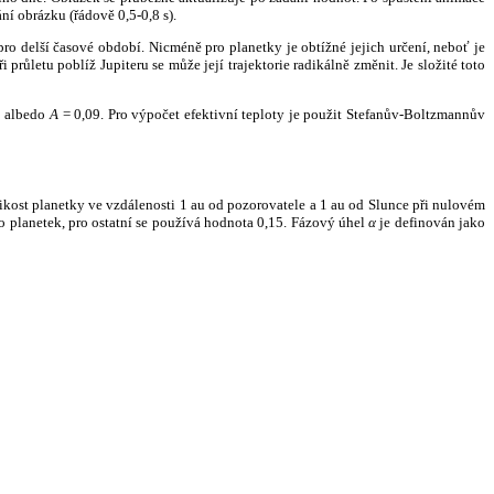
ní obrázku (řádově 0,5-0,8 s).
ro delší časové období. Nicméně pro planetky je obtížné jejich určení, neboť je
růletu poblíž Jupiteru se může její trajektorie radikálně změnit. Je složité toto
o albedo
A
= 0,09. Pro výpočet efektivní teploty je použit Stefanův-Boltzmannův
kost planetky ve vzdálenosti 1 au od pozorovatele a 1 au od Slunce při nulovém
planetek, pro ostatní se používá hodnota 0,15. Fázový úhel
α
je definován jako