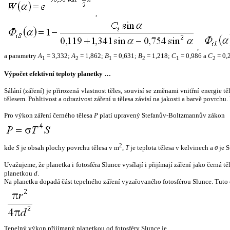
,
,
a parametry
A
= 3,332;
A
= 1,862;
B
= 0,631;
B
= 1,218;
C
= 0,986 a
C
= 0,
1
2
1
2
1
2
Výpočet efektivní teploty planetky …
Sálání (záření) je přirozená vlastnost těles, souvisí se změnami vnitřní energie 
tělesem. Pohltivost a odrazivost záření u tělesa závisí na jakosti a barvě povrch
Pro výkon záření černého tělesa
P
platí upravený Stefanův-Boltzmannův zákon
2
kde
S
je obsah plochy povrchu tělesa v m
,
T
je teplota tělesa v kelvinech a
σ
je S
Uvažujeme, že planetka i fotosféra Slunce vysílají i přijímají záření jako černá 
planetkou
d
.
Na planetku dopadá část tepelného záření vyzařovaného fotosférou Slunce. Tuto 
Tepelný výkon přijímaný planetkou od fotosféry Slunce je