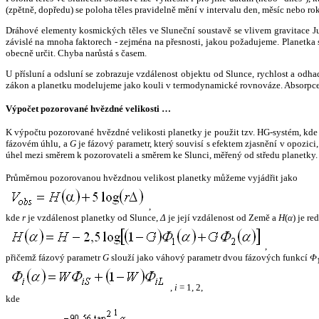
(zpětně, dopředu) se poloha těles pravidelně mění v intervalu den, měsíc nebo ro
Dráhové elementy kosmických těles ve Sluneční soustavě se vlivem gravitace Jup
závislé na mnoha faktorech - zejména na přesnosti, jakou požadujeme. Planetka se
obecně určit. Chyba narůstá s časem.
U přísluní a odsluní se zobrazuje vzdálenost objektu od Slunce, rychlost a od
zákon a planetku modelujeme jako kouli v termodynamické rovnováze. Absorpce 
Výpočet pozorované hvězdné velikosti …
K výpočtu pozorované hvězdné velikosti planetky je použit tzv. HG-systém, kd
fázovém úhlu, a
G
je fázový parametr, který souvisí s efektem zjasnění v opozic
úhel mezi směrem k pozorovateli a směrem ke Slunci, měřený od středu planetky. 
Průměrnou pozorovanou hvězdnou velikost planetky můžeme vyjádřit jako
,
kde
r
je vzdálenost planetky od Slunce,
Δ
je její vzdálenost od Země a
H
(
α
) je r
,
přičemž fázový parametr
G
slouží jako váhový parametr dvou fázových funkcí
Φ
,
i
= 1, 2,
kde