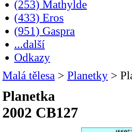
(253) Mathylde
(433) Eros
(951) Gaspra
...další
Odkazy
Malá tělesa
>
Planetky
>
Pl
Planetka
2002 CB127
(6605