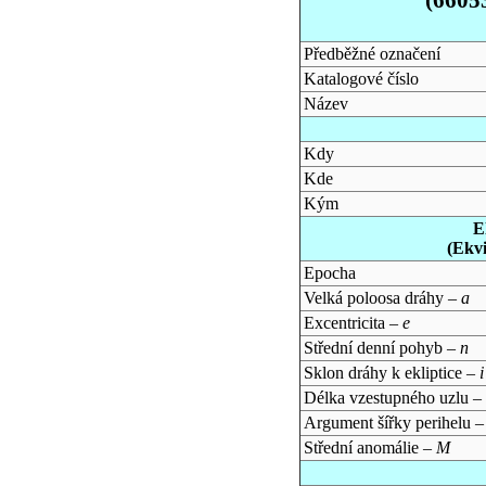
Předběžné označení
Katalogové číslo
Název
Kdy
Kde
Kým
E
(Ekv
Epocha
Velká poloosa dráhy –
a
Excentricita –
e
Střední denní pohyb –
n
Sklon dráhy k ekliptice –
i
Délka vzestupného uzlu –
Argument šířky perihelu 
Střední anomálie –
M