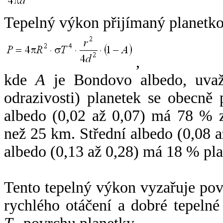
Tepelný výkon přijímaný planetko
,
kde
A
je Bondovo albedo, uvaž
odrazivosti) planetek se obecně
albedo (0,02 až 0,07) má 78 % z
než 25 km. Střední albedo (0,08 
albedo (0,13 až 0,28) má 18 % pla
Tento tepelný výkon vyzařuje po
rychlého otáčení a dobré tepelné