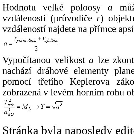
Hodnotu velké poloosy
a
může
vzdáleností (průvodiče
r
) objekt
vzdáleností najdete na přímce apsi
Vypočítanou velikost
a
lze zkont
nachází dráhové elementy plane
pomocí třetího Keplerova zák
zobrazená v levém horním rohu o
Stránka byla naposledy edi