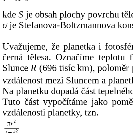
kde
S
je obsah plochy povrchu těl
σ
je Stefanova-Boltzmannova kons
Uvažujeme, že planetka i fotosfér
černá tělesa. Označíme teplotu 
Slunce
R
(696 tisíc km), poloměr
vzdálenost mezi Sluncem a plane
Na planetku dopadá část tepelnéh
Tuto část vypočítáme jako pomě
vzdálenosti planetky, tzn.