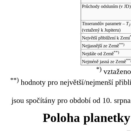
Průchody odsluním (v
JD
)
Tisserandův parametr –
T
J
(vztažený k Jupiteru)
Největší přiblížení k Zemi
**)
Nejjasnější ze Země
**)
Nejdále od Země
**
Nejméně jasná ze Země
*)
vztaženo
**)
hodnoty pro největší/nejmenší přibl
jsou spočítány pro období od 10. srpna
Poloha planetky