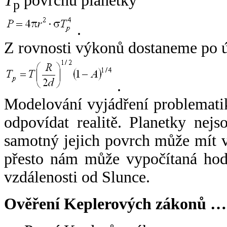
T
povrchu planetky
p
.
Z rovnosti výkonů dostaneme po 
.
Modelování vyjádření problemati
odpovídat realitě. Planetky nejso
samotný jejich povrch může mít v
přesto nám může vypočítaná hodn
vzdálenosti od Slunce.
Ověření Keplerových zákonů …