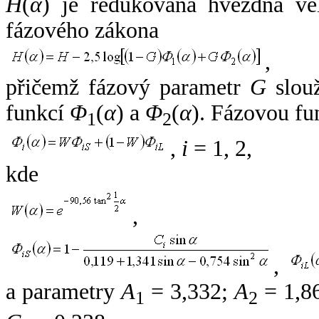
H
(
α
) je redukovaná hvězdná vel
fázového zákona
,
přičemž fázový parametr
G
slouž
funkcí
Φ
(
α
) a
Φ
(
α
). Fázovou fu
1
2
,
i
= 1, 2,
kde
,
,
a parametry
A
= 3,332;
A
= 1,8
1
2