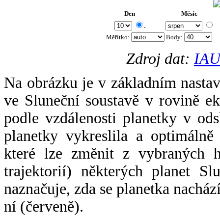
Den
Měsíc
.
Měřítko:
Body
:
Zdroj dat:
IAU
Na obrázku je v základním nastav
ve Sluneční soustavě v rovině ek
podle vzdálenosti planetky v odsl
planetky vykreslila a optimálně
které lze změnit z vybraných h
trajektorií) některých planet Sl
naznačuje, zda se planetka nacház
ní (červeně).