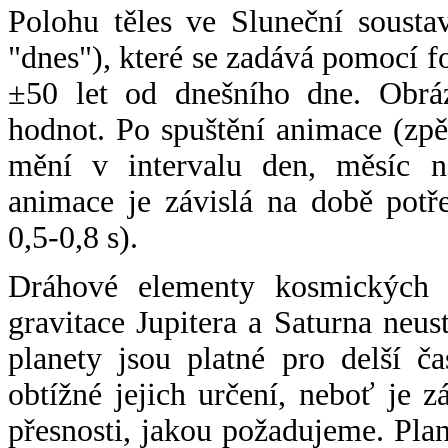
Polohu těles ve Sluneční sousta
"dnes"), které se zadává pomocí 
±50 let od dnešního dne. Obráz
hodnot. Po spuštění animace (zpě
mění v intervalu den, měsíc ne
animace je závislá na době potř
0,5-0,8 s).
Dráhové elementy kosmických t
gravitace Jupitera a Saturna neu
planety jsou platné pro delší č
obtížné jejich určení, neboť je 
přesnosti, jakou požadujeme. Pla