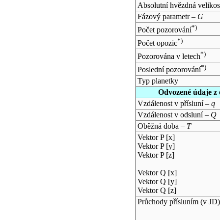
Absolutní hvězdná velikos
Fázový parametr –
G
*)
Počet pozorování
*)
Počet opozic
*)
Pozorována v letech
*)
Poslední pozorování
Typ planetky
Odvozené údaje z 
Vzdálenost v přísluní –
q
Vzdálenost v odsluní –
Q
Oběžná doba –
T
Vektor P [x]
Vektor P [y]
Vektor P [z]
Vektor Q [x]
Vektor Q [y]
Vektor Q [z]
Průchody přísluním (v
JD
)