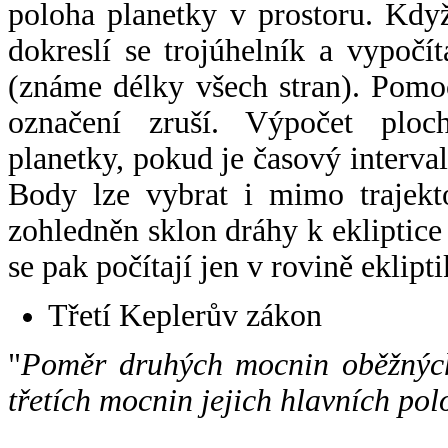
poloha planetky v prostoru. Kdy
dokreslí se trojúhelník a vypoč
(známe délky všech stran). Pomo
označení zruší. Výpočet ploch
planetky, pokud je časový interval
Body lze vybrat i mimo trajekto
zohledněn sklon dráhy k ekliptice
se pak počítají jen v rovině eklipti
Třetí Keplerův zákon
"
Poměr druhých mocnin oběžných
třetích mocnin jejich hlavních pol