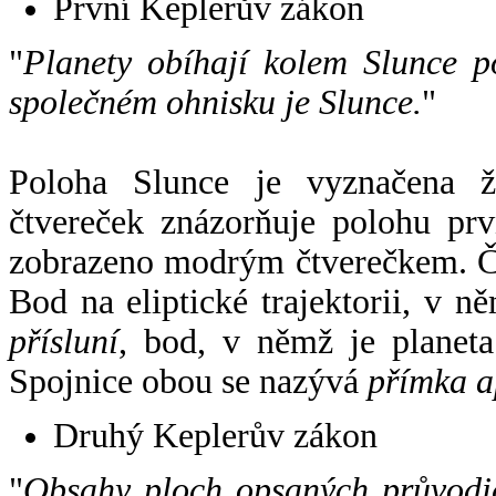
První Keplerův zákon
"
Planety obíhají kolem Slunce p
společném ohnisku je Slunce.
"
Poloha Slunce je vyznačena 
čtvereček znázorňuje polohu pr
zobrazeno modrým čtverečkem. Če
Bod na eliptické trajektorii, v n
přísluní
, bod, v němž je planet
Spojnice obou se nazývá
přímka a
Druhý Keplerův zákon
"
Obsahy ploch opsaných průvodič