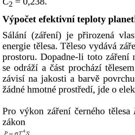
C
= 0,238.
2
Výpočet efektivní teploty plan
Sálání (záření) je přirozená vla
energie tělesa. Těleso vydává zá
prostoru. Dopadne-li toto záření n
se odráží a část prochází tělesem
závisí na jakosti a barvě povrch
žádné hmotné prostředí, jde o ele
Pro výkon záření černého tělesa
zákon