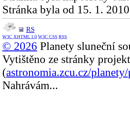
Stránka byla od 15. 1. 201
RS
W3C
XHTML 1.0
W3C
CSS
RSS
© 2026
Planety sluneční so
Vytištěno ze stránky projek
(
astronomia.zcu.cz/planety
Nahrávám...