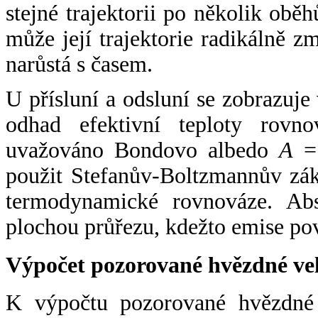
stejné trajektorii po několik oběh
může její trajektorie radikálně zm
narůstá s časem.
U přísluní a odsluní se zobrazuje
odhad efektivní teploty rovno
uvažováno Bondovo albedo
A
= 
použit Stefanův-Boltzmannův zák
termodynamické rovnováze. Abs
plochou průřezu, kdežto emise po
Výpočet pozorované hvězdné ve
K výpočtu pozorované hvězdné v