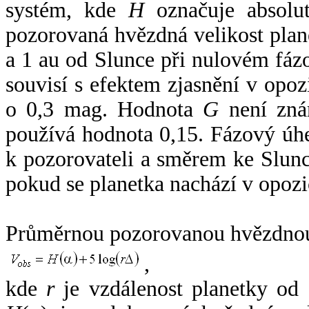
systém, kde
H
označuje absolut
pozorovaná hvězdná velikost plan
a 1 au od Slunce při nulovém fá
souvisí s efektem zjasnění v opoz
o 0,3 mag. Hodnota
G
není zná
používá hodnota 0,15. Fázový úh
k pozorovateli a směrem ke Slunc
pokud se planetka nachází v opozi
Průměrnou pozorovanou hvězdnou 
,
kde
r
je vzdálenost planetky od