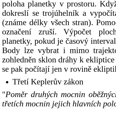
poloha planetky v prostoru. Kdy
dokreslí se trojúhelník a vypoč
(známe délky všech stran). Pomo
označení zruší. Výpočet ploch
planetky, pokud je časový interval
Body lze vybrat i mimo trajekto
zohledněn sklon dráhy k ekliptice
se pak počítají jen v rovině eklipti
Třetí Keplerův zákon
"
Poměr druhých mocnin oběžných
třetích mocnin jejich hlavních pol