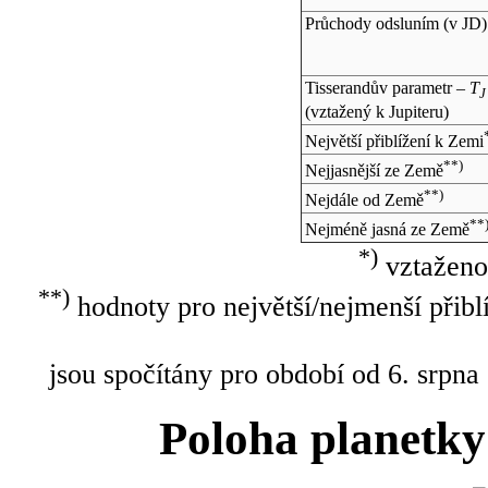
Průchody odsluním (v
JD
)
Tisserandův parametr –
T
J
(vztažený k Jupiteru)
Největší přiblížení k Zemi
**)
Nejjasnější ze Země
**)
Nejdále od Země
**
Nejméně jasná ze Země
*)
vztaženo
**)
hodnoty pro největší/nejmenší přibl
jsou spočítány pro období od 6. srpna
Poloha planetky