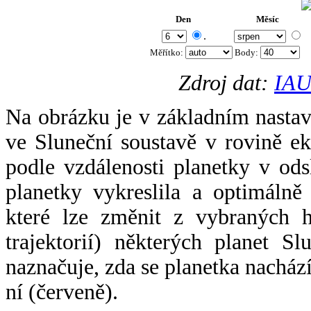
Den
Měsíc
.
Měřítko:
Body
:
Zdroj dat:
IAU
Na obrázku je v základním nastav
ve Sluneční soustavě v rovině ek
podle vzdálenosti planetky v odsl
planetky vykreslila a optimálně
které lze změnit z vybraných h
trajektorií) některých planet Sl
naznačuje, zda se planetka nacház
ní (červeně).