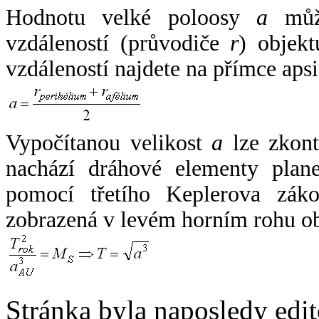
Hodnotu velké poloosy
a
může
vzdáleností (průvodiče
r
) objekt
vzdáleností najdete na přímce apsi
Vypočítanou velikost
a
lze zkont
nachází dráhové elementy plane
pomocí třetího Keplerova zák
zobrazená v levém horním rohu o
Stránka byla naposledy edi