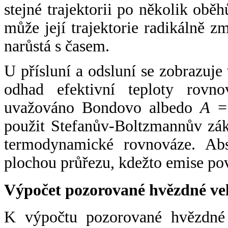
stejné trajektorii po několik oběh
může její trajektorie radikálně zm
narůstá s časem.
U přísluní a odsluní se zobrazuje
odhad efektivní teploty rovno
uvažováno Bondovo albedo
A
= 
použit Stefanův-Boltzmannův zák
termodynamické rovnováze. Abs
plochou průřezu, kdežto emise po
Výpočet pozorované hvězdné ve
K výpočtu pozorované hvězdné v