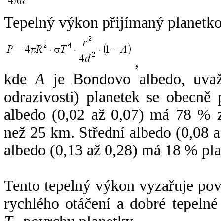
Tepelný výkon přijímaný planetko
,
kde
A
je Bondovo albedo, uvaž
odrazivosti) planetek se obecně
albedo (0,02 až 0,07) má 78 % z
než 25 km. Střední albedo (0,08 
albedo (0,13 až 0,28) má 18 % pla
Tento tepelný výkon vyzařuje po
rychlého otáčení a dobré tepelné