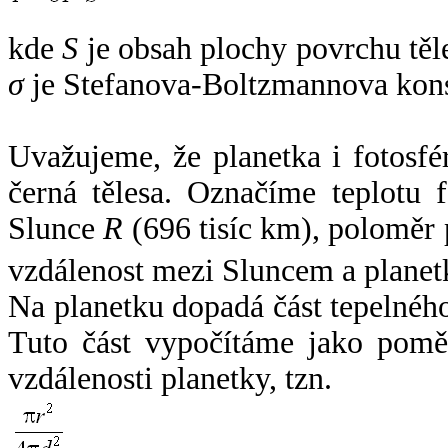
kde
S
je obsah plochy povrchu těl
σ
je Stefanova-Boltzmannova kons
Uvažujeme, že planetka i fotosfér
černá tělesa. Označíme teplotu 
Slunce
R
(696 tisíc km), poloměr
vzdálenost mezi Sluncem a plane
Na planetku dopadá část tepelnéh
Tuto část vypočítáme jako pomě
vzdálenosti planetky, tzn.