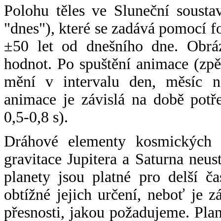
Polohu těles ve Sluneční sousta
"dnes"), které se zadává pomocí 
±50 let od dnešního dne. Obráz
hodnot. Po spuštění animace (zpě
mění v intervalu den, měsíc ne
animace je závislá na době potř
0,5-0,8 s).
Dráhové elementy kosmických t
gravitace Jupitera a Saturna neu
planety jsou platné pro delší č
obtížné jejich určení, neboť je 
přesnosti, jakou požadujeme. Pla