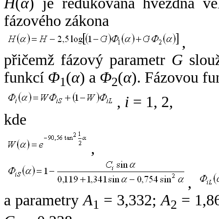
H
(
α
) je redukovaná hvězdná vel
fázového zákona
,
přičemž fázový parametr
G
slouž
funkcí
Φ
(
α
) a
Φ
(
α
). Fázovou fu
1
2
,
i
= 1, 2,
kde
,
,
a parametry
A
= 3,332;
A
= 1,8
1
2