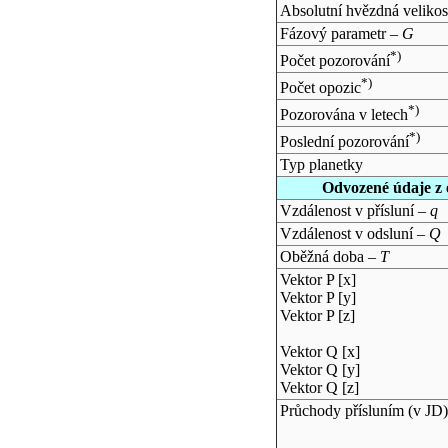
Absolutní hvězdná velikos
Fázový parametr –
G
*)
Počet pozorování
*)
Počet opozic
*)
Pozorována v letech
*)
Poslední pozorování
Typ planetky
Odvozené údaje z 
Vzdálenost v přísluní –
q
Vzdálenost v odsluní –
Q
Oběžná doba –
T
Vektor P [x]
Vektor P [y]
Vektor P [z]
Vektor Q [x]
Vektor Q [y]
Vektor Q [z]
Průchody přísluním (v
JD
)