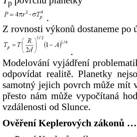
T
povrchu planetky
p
.
Z rovnosti výkonů dostaneme po 
.
Modelování vyjádření problemati
odpovídat realitě. Planetky nejso
samotný jejich povrch může mít v
přesto nám může vypočítaná hodn
vzdálenosti od Slunce.
Ověření Keplerových zákonů …