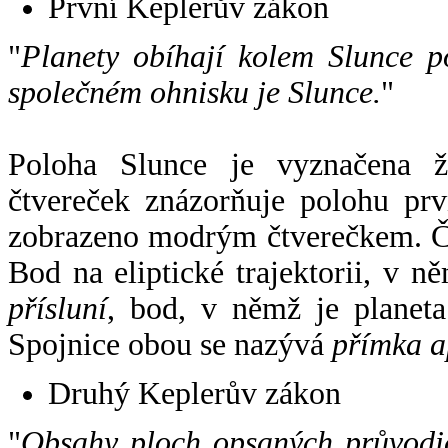
První Keplerův zákon
"
Planety obíhají kolem Slunce p
společném ohnisku je Slunce.
"
Poloha Slunce je vyznačena 
čtvereček znázorňuje polohu pr
zobrazeno modrým čtverečkem. Če
Bod na eliptické trajektorii, v n
přísluní
, bod, v němž je planet
Spojnice obou se nazývá
přímka a
Druhý Keplerův zákon
"
Obsahy ploch opsaných průvodič