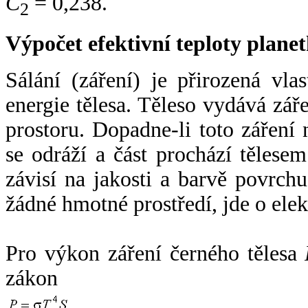
C
= 0,238.
2
Výpočet efektivní teploty plan
Sálání (záření) je přirozená vla
energie tělesa. Těleso vydává zá
prostoru. Dopadne-li toto záření n
se odráží a část prochází tělesem
závisí na jakosti a barvě povrch
žádné hmotné prostředí, jde o ele
Pro výkon záření černého tělesa
zákon