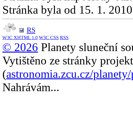
Stránka byla od 15. 1. 201
RS
W3C
XHTML 1.0
W3C
CSS
RSS
© 2026
Planety sluneční so
Vytištěno ze stránky projek
(
astronomia.zcu.cz/planety
Nahrávám...