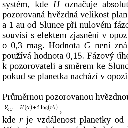
systém, kde
H
označuje absolut
pozorovaná hvězdná velikost plan
a 1 au od Slunce při nulovém fá
souvisí s efektem zjasnění v opoz
o 0,3 mag. Hodnota
G
není zná
používá hodnota 0,15. Fázový úh
k pozorovateli a směrem ke Slunc
pokud se planetka nachází v opozi
Průměrnou pozorovanou hvězdnou 
,
kde
r
je vzdálenost planetky od