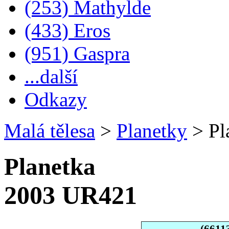
(253) Mathylde
(433) Eros
(951) Gaspra
...další
Odkazy
Malá tělesa
>
Planetky
>
Pl
Planetka
2003 UR421
(6611