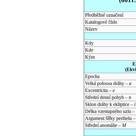
Předběžné označení
Katalogové číslo
Název
Kdy
Kde
Kým
E
(Ekv
Epocha
Velká poloosa dráhy –
a
Excentricita –
e
Střední denní pohyb –
n
Sklon dráhy k ekliptice –
i
Délka vzestupného uzlu –
Argument šířky perihelu 
Střední anomálie –
M