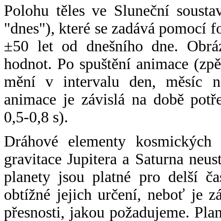
Polohu těles ve Sluneční sousta
"dnes"), které se zadává pomocí 
±50 let od dnešního dne. Obráz
hodnot. Po spuštění animace (zpě
mění v intervalu den, měsíc ne
animace je závislá na době potř
0,5-0,8 s).
Dráhové elementy kosmických t
gravitace Jupitera a Saturna neu
planety jsou platné pro delší č
obtížné jejich určení, neboť je 
přesnosti, jakou požadujeme. Pla