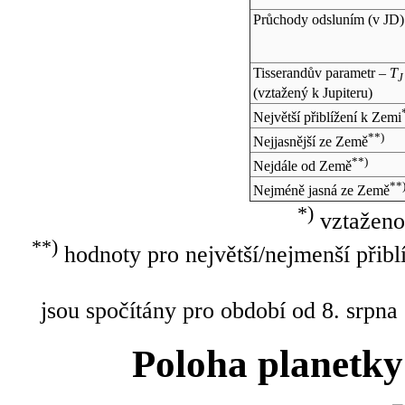
Průchody odsluním (v
JD
)
Tisserandův parametr –
T
J
(vztažený k Jupiteru)
Největší přiblížení k Zemi
**)
Nejjasnější ze Země
**)
Nejdále od Země
**
Nejméně jasná ze Země
*)
vztaženo
**)
hodnoty pro největší/nejmenší přibl
jsou spočítány pro období od 8. srpna
Poloha planetky