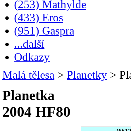
(253) Mathylde
(433) Eros
(951) Gaspra
...další
Odkazy
Malá tělesa
>
Planetky
>
Pl
Planetka
2004 HF80
(661