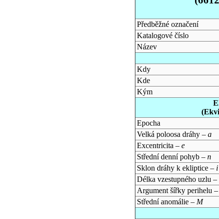
Předběžné označení
Katalogové číslo
Název
Kdy
Kde
Kým
E
(Ekv
Epocha
Velká poloosa dráhy –
a
Excentricita –
e
Střední denní pohyb –
n
Sklon dráhy k ekliptice –
i
Délka vzestupného uzlu –
Argument šířky perihelu 
Střední anomálie –
M