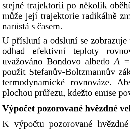
stejné trajektorii po několik oběh
může její trajektorie radikálně zm
narůstá s časem.
U přísluní a odsluní se zobrazuje
odhad efektivní teploty rovno
uvažováno Bondovo albedo
A
= 
použit Stefanův-Boltzmannův zák
termodynamické rovnováze. Abs
plochou průřezu, kdežto emise po
Výpočet pozorované hvězdné ve
K výpočtu pozorované hvězdné v