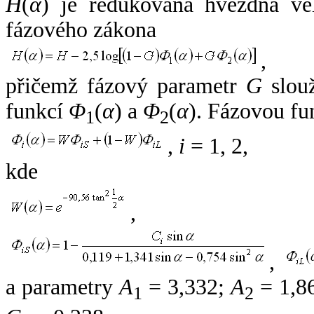
H
(
α
) je redukovaná hvězdná vel
fázového zákona
,
přičemž fázový parametr
G
slouž
funkcí
Φ
(
α
) a
Φ
(
α
). Fázovou fu
1
2
,
i
= 1, 2,
kde
,
,
a parametry
A
= 3,332;
A
= 1,8
1
2