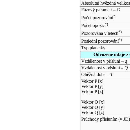
Absolutní hvězdná velikos
Fázový parametr –
G
*)
Počet pozorování
*)
Počet opozic
*)
Pozorována v letech
*)
Poslední pozorování
Typ planetky
Odvozené údaje z 
Vzdálenost v přísluní –
q
Vzdálenost v odsluní –
Q
Oběžná doba –
T
Vektor P [x]
Vektor P [y]
Vektor P [z]
Vektor Q [x]
Vektor Q [y]
Vektor Q [z]
Průchody přísluním (v
JD
)