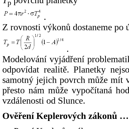
T
povrchu planetky
p
.
Z rovnosti výkonů dostaneme po 
.
Modelování vyjádření problemati
odpovídat realitě. Planetky nejso
samotný jejich povrch může mít v
přesto nám může vypočítaná hodn
vzdálenosti od Slunce.
Ověření Keplerových zákonů …