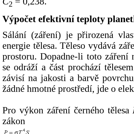
C
= 0,238.
2
Výpočet efektivní teploty plan
Sálání (záření) je přirozená vla
energie tělesa. Těleso vydává zá
prostoru. Dopadne-li toto záření n
se odráží a část prochází tělesem
závisí na jakosti a barvě povrch
žádné hmotné prostředí, jde o ele
Pro výkon záření černého tělesa
zákon