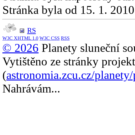
Stránka byla od 15. 1. 201
RS
W3C
XHTML 1.0
W3C
CSS
RSS
© 2026
Planety sluneční so
Vytištěno ze stránky projek
(
astronomia.zcu.cz/planety
Nahrávám...