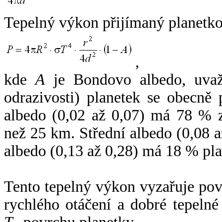
Tepelný výkon přijímaný planetko
,
kde
A
je Bondovo albedo, uvaž
odrazivosti) planetek se obecně
albedo (0,02 až 0,07) má 78 % z
než 25 km. Střední albedo (0,08 
albedo (0,13 až 0,28) má 18 % pla
Tento tepelný výkon vyzařuje po
rychlého otáčení a dobré tepelné