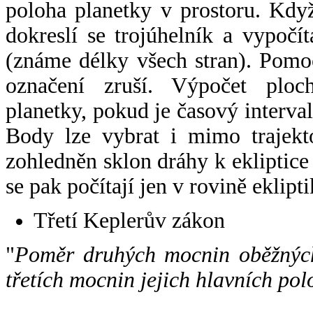
poloha planetky v prostoru. Kdy
dokreslí se trojúhelník a vypoč
(známe délky všech stran). Pomo
označení zruší. Výpočet ploch
planetky, pokud je časový interval
Body lze vybrat i mimo trajekto
zohledněn sklon dráhy k ekliptice
se pak počítají jen v rovině eklipti
Třetí Keplerův zákon
"
Poměr druhých mocnin oběžných
třetích mocnin jejich hlavních pol