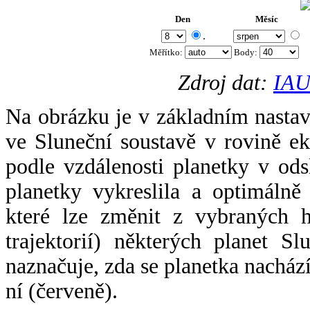
Den
Měsíc
.
Měřítko:
Body
:
Zdroj dat:
IAU
Na obrázku je v základním nastav
ve Sluneční soustavě v rovině ek
podle vzdálenosti planetky v odsl
planetky vykreslila a optimálně
které lze změnit z vybraných h
trajektorií) některých planet Sl
naznačuje, zda se planetka nacház
ní (červeně).