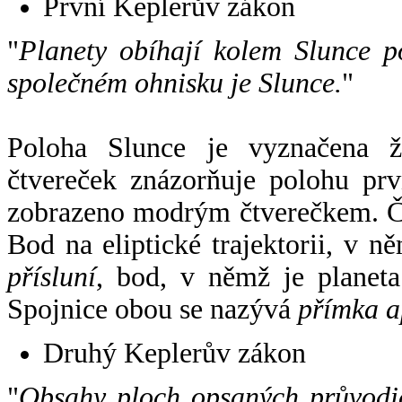
První Keplerův zákon
"
Planety obíhají kolem Slunce p
společném ohnisku je Slunce.
"
Poloha Slunce je vyznačena 
čtvereček znázorňuje polohu pr
zobrazeno modrým čtverečkem. Če
Bod na eliptické trajektorii, v n
přísluní
, bod, v němž je planet
Spojnice obou se nazývá
přímka a
Druhý Keplerův zákon
"
Obsahy ploch opsaných průvodič