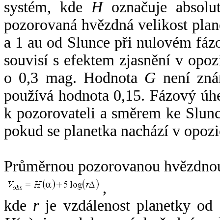
systém, kde
H
označuje absolut
pozorovaná hvězdná velikost plan
a 1 au od Slunce při nulovém fá
souvisí s efektem zjasnění v opoz
o 0,3 mag. Hodnota
G
není zná
používá hodnota 0,15. Fázový úh
k pozorovateli a směrem ke Slunc
pokud se planetka nachází v opozi
Průměrnou pozorovanou hvězdnou 
,
kde
r
je vzdálenost planetky od