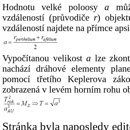
Hodnotu velké poloosy
a
může
vzdáleností (průvodiče
r
) objekt
vzdáleností najdete na přímce apsi
Vypočítanou velikost
a
lze zkont
nachází dráhové elementy plane
pomocí třetího Keplerova zák
zobrazená v levém horním rohu o
Stránka byla naposledy edi