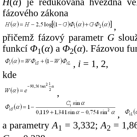
H
(
α
) je redukovaná hvězdná vel
fázového zákona
,
přičemž fázový parametr
G
slouž
funkcí
Φ
(
α
) a
Φ
(
α
). Fázovou fu
1
2
,
i
= 1, 2,
kde
,
,
a parametry
A
= 3,332;
A
= 1,8
1
2