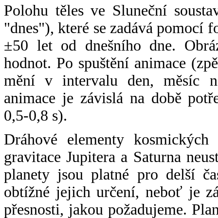
Polohu těles ve Sluneční sousta
"dnes"), které se zadává pomocí 
±50 let od dnešního dne. Obráz
hodnot. Po spuštění animace (zpě
mění v intervalu den, měsíc ne
animace je závislá na době potř
0,5-0,8 s).
Dráhové elementy kosmických t
gravitace Jupitera a Saturna neu
planety jsou platné pro delší č
obtížné jejich určení, neboť je 
přesnosti, jakou požadujeme. Pla