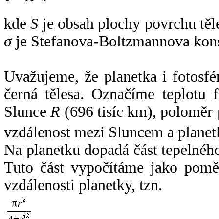
kde
S
je obsah plochy povrchu těl
σ
je Stefanova-Boltzmannova kons
Uvažujeme, že planetka i fotosfér
černá tělesa. Označíme teplotu 
Slunce
R
(696 tisíc km), poloměr
vzdálenost mezi Sluncem a plane
Na planetku dopadá část tepelnéh
Tuto část vypočítáme jako pomě
vzdálenosti planetky, tzn.