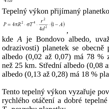
Tepelný výkon přijímaný planetko
,
kde
A
je Bondovo albedo, uvaž
odrazivosti) planetek se obecně
albedo (0,02 až 0,07) má 78 % z
než 25 km. Střední albedo (0,08 
albedo (0,13 až 0,28) má 18 % pla
Tento tepelný výkon vyzařuje po
rychlého otáčení a dobré tepelné