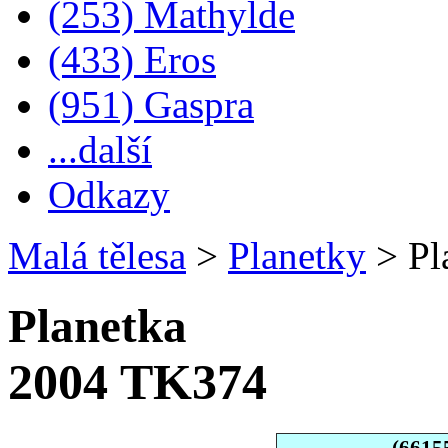
(253) Mathylde
(433) Eros
(951) Gaspra
...další
Odkazy
Malá tělesa
>
Planetky
>
Pl
Planetka
2004 TK374
(6615