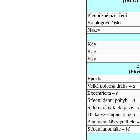
Předběžné označení
Katalogové číslo
Název
Kdy
Kde
Kým
E
(Ekv
Epocha
Velká poloosa dráhy –
a
Excentricita –
e
Střední denní pohyb –
n
Sklon dráhy k ekliptice –
i
Délka vzestupného uzlu –
Argument šířky perihelu 
Střední anomálie –
M