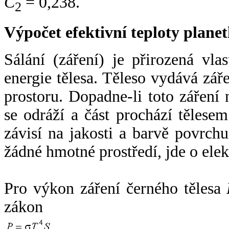
C
= 0,238.
2
Výpočet efektivní teploty plan
Sálání (záření) je přirozená vla
energie tělesa. Těleso vydává zá
prostoru. Dopadne-li toto záření n
se odráží a část prochází tělesem
závisí na jakosti a barvě povrch
žádné hmotné prostředí, jde o ele
Pro výkon záření černého tělesa
zákon