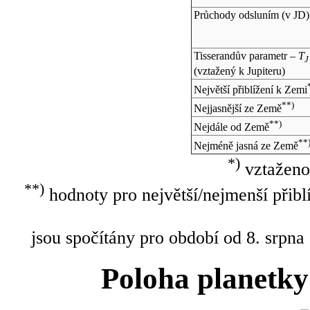
Průchody odsluním (v
JD
)
Tisserandův parametr –
T
J
(vztažený k Jupiteru)
Největší přiblížení k Zemi
**)
Nejjasnější ze Země
**)
Nejdále od Země
**
Nejméně jasná ze Země
*)
vztaženo
**)
hodnoty pro největší/nejmenší přibl
jsou spočítány pro období od 8. srpna
Poloha planetky