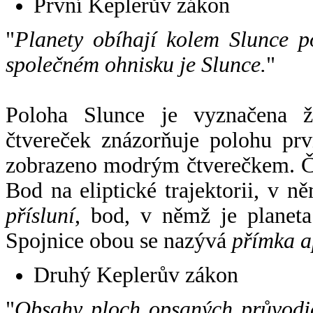
První Keplerův zákon
"
Planety obíhají kolem Slunce p
společném ohnisku je Slunce.
"
Poloha Slunce je vyznačena 
čtvereček znázorňuje polohu pr
zobrazeno modrým čtverečkem. Če
Bod na eliptické trajektorii, v n
přísluní
, bod, v němž je planet
Spojnice obou se nazývá
přímka a
Druhý Keplerův zákon
"
Obsahy ploch opsaných průvodič