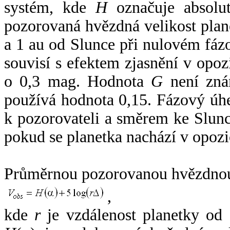
systém, kde
H
označuje absolut
pozorovaná hvězdná velikost plan
a 1 au od Slunce při nulovém fá
souvisí s efektem zjasnění v opoz
o 0,3 mag. Hodnota
G
není zná
používá hodnota 0,15. Fázový úh
k pozorovateli a směrem ke Slunc
pokud se planetka nachází v opozi
Průměrnou pozorovanou hvězdnou 
,
kde
r
je vzdálenost planetky od