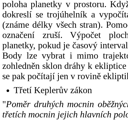
poloha planetky v prostoru. Kdy
dokreslí se trojúhelník a vypoč
(známe délky všech stran). Pomo
označení zruší. Výpočet ploch
planetky, pokud je časový interval
Body lze vybrat i mimo trajekto
zohledněn sklon dráhy k ekliptice
se pak počítají jen v rovině eklipti
Třetí Keplerův zákon
"
Poměr druhých mocnin oběžných
třetích mocnin jejich hlavních pol