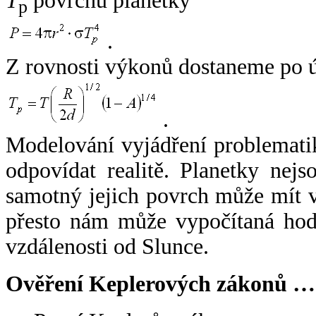
T
povrchu planetky
p
.
Z rovnosti výkonů dostaneme po 
.
Modelování vyjádření problemati
odpovídat realitě. Planetky nejso
samotný jejich povrch může mít v
přesto nám může vypočítaná hodn
vzdálenosti od Slunce.
Ověření Keplerových zákonů …