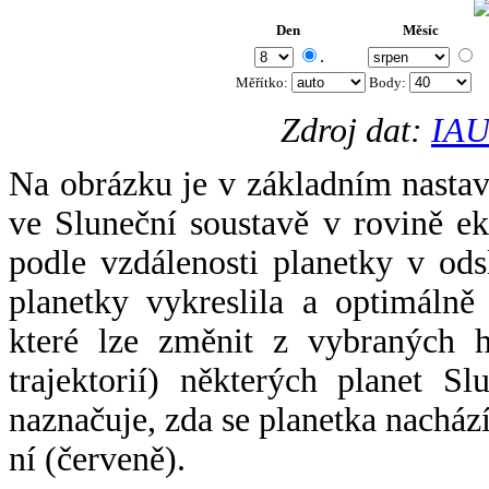
Den
Měsíc
.
Měřítko:
Body
:
Zdroj dat:
IAU
Na obrázku je v základním nastav
ve Sluneční soustavě v rovině ek
podle vzdálenosti planetky v odsl
planetky vykreslila a optimálně
které lze změnit z vybraných h
trajektorií) některých planet Sl
naznačuje, zda se planetka nacház
ní (červeně).