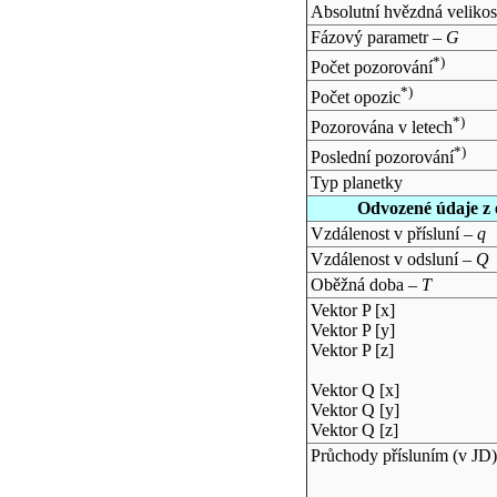
Absolutní hvězdná velikos
Fázový parametr –
G
*)
Počet pozorování
*)
Počet opozic
*)
Pozorována v letech
*)
Poslední pozorování
Typ planetky
Odvozené údaje z 
Vzdálenost v přísluní –
q
Vzdálenost v odsluní –
Q
Oběžná doba –
T
Vektor P [x]
Vektor P [y]
Vektor P [z]
Vektor Q [x]
Vektor Q [y]
Vektor Q [z]
Průchody přísluním (v
JD
)