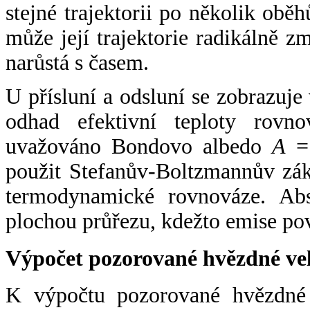
stejné trajektorii po několik oběh
může její trajektorie radikálně zm
narůstá s časem.
U přísluní a odsluní se zobrazuje
odhad efektivní teploty rovno
uvažováno Bondovo albedo
A
= 
použit Stefanův-Boltzmannův zák
termodynamické rovnováze. Abs
plochou průřezu, kdežto emise po
Výpočet pozorované hvězdné ve
K výpočtu pozorované hvězdné v