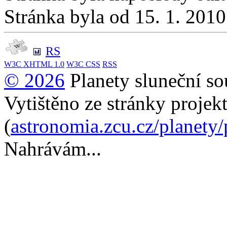
Stránka byla od 15. 1. 201
RS
W3C
XHTML 1.0
W3C
CSS
RSS
© 2026
Planety sluneční so
Vytištěno ze stránky projek
(
astronomia.zcu.cz/planety
Nahrávám...