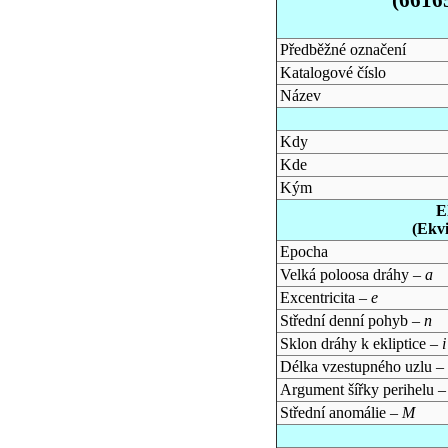
Předběžné označení
Katalogové číslo
Název
Kdy
Kde
Kým
E
(Ekv
Epocha
Velká poloosa dráhy –
a
Excentricita –
e
Střední denní pohyb –
n
Sklon dráhy k ekliptice –
i
Délka vzestupného uzlu –
Argument šířky perihelu 
Střední anomálie –
M