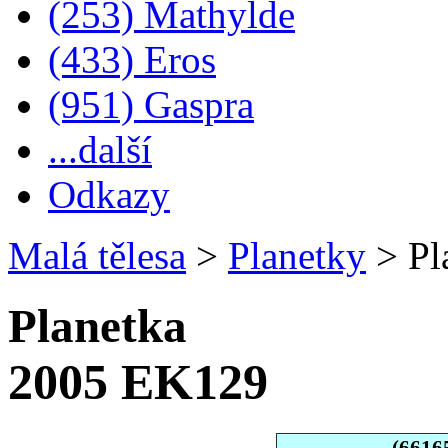
(253) Mathylde
(433) Eros
(951) Gaspra
...další
Odkazy
Malá tělesa
>
Planetky
>
Pl
Planetka
2005 EK129
(6616