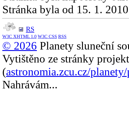
Stránka byla od 15. 1. 201
RS
W3C
XHTML 1.0
W3C
CSS
RSS
© 2026
Planety sluneční so
Vytištěno ze stránky projek
(
astronomia.zcu.cz/planety
Nahrávám...