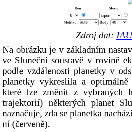
Den
Měsíc
.
Měřítko:
Body
:
Zdroj dat:
IAU
Na obrázku je v základním nastav
ve Sluneční soustavě v rovině ek
podle vzdálenosti planetky v odsl
planetky vykreslila a optimálně
které lze změnit z vybraných h
trajektorií) některých planet Sl
naznačuje, zda se planetka nacház
ní (červeně).