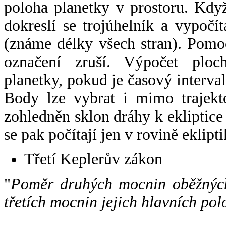
poloha planetky v prostoru. Kdy
dokreslí se trojúhelník a vypoč
(známe délky všech stran). Pomo
označení zruší. Výpočet ploch
planetky, pokud je časový interval
Body lze vybrat i mimo trajekto
zohledněn sklon dráhy k ekliptice
se pak počítají jen v rovině eklipti
Třetí Keplerův zákon
"
Poměr druhých mocnin oběžných
třetích mocnin jejich hlavních pol