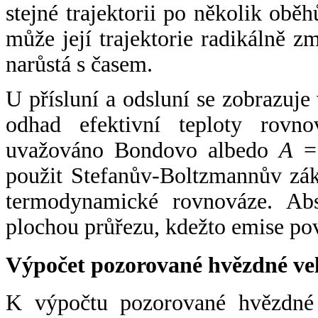
stejné trajektorii po několik oběh
může její trajektorie radikálně zm
narůstá s časem.
U přísluní a odsluní se zobrazuje
odhad efektivní teploty rovno
uvažováno Bondovo albedo
A
= 
použit Stefanův-Boltzmannův zák
termodynamické rovnováze. Abs
plochou průřezu, kdežto emise po
Výpočet pozorované hvězdné ve
K výpočtu pozorované hvězdné v