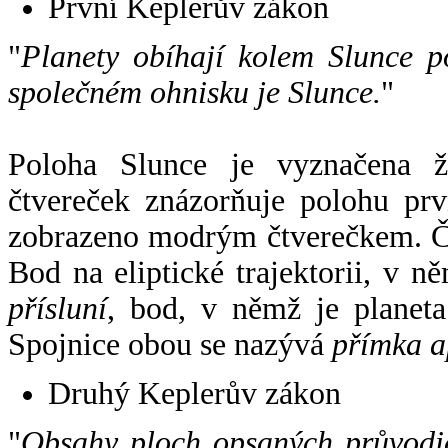
První Keplerův zákon
"
Planety obíhají kolem Slunce p
společném ohnisku je Slunce.
"
Poloha Slunce je vyznačena 
čtvereček znázorňuje polohu pr
zobrazeno modrým čtverečkem. Če
Bod na eliptické trajektorii, v n
přísluní
, bod, v němž je planet
Spojnice obou se nazývá
přímka a
Druhý Keplerův zákon
"
Obsahy ploch opsaných průvodič