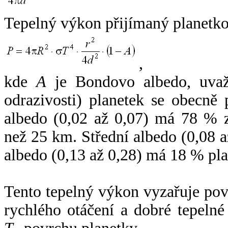
Tepelný výkon přijímaný planetko
,
kde
A
je Bondovo albedo, uvaž
odrazivosti) planetek se obecně
albedo (0,02 až 0,07) má 78 % z
než 25 km. Střední albedo (0,08 
albedo (0,13 až 0,28) má 18 % pla
Tento tepelný výkon vyzařuje po
rychlého otáčení a dobré tepelné