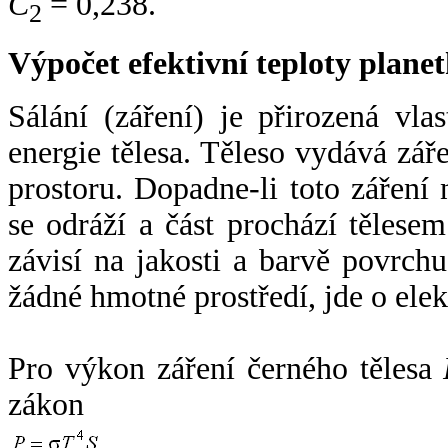
C
= 0,238.
2
Výpočet efektivní teploty plan
Sálání (záření) je přirozená vla
energie tělesa. Těleso vydává zá
prostoru. Dopadne-li toto záření n
se odráží a část prochází tělesem
závisí na jakosti a barvě povrch
žádné hmotné prostředí, jde o ele
Pro výkon záření černého tělesa
zákon