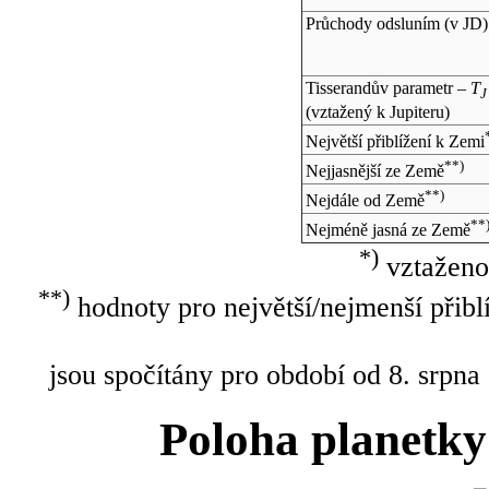
Průchody odsluním (v
JD
)
Tisserandův parametr –
T
J
(vztažený k Jupiteru)
Největší přiblížení k Zemi
**)
Nejjasnější ze Země
**)
Nejdále od Země
**
Nejméně jasná ze Země
*)
vztaženo
**)
hodnoty pro největší/nejmenší přibl
jsou spočítány pro období od 8. srpna
Poloha planetky