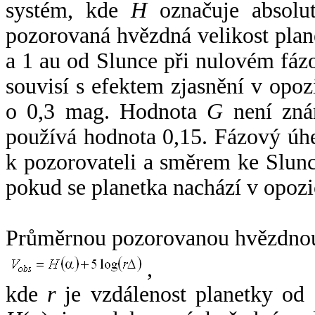
systém, kde
H
označuje absolut
pozorovaná hvězdná velikost plan
a 1 au od Slunce při nulovém fá
souvisí s efektem zjasnění v opoz
o 0,3 mag. Hodnota
G
není zná
používá hodnota 0,15. Fázový úh
k pozorovateli a směrem ke Slunc
pokud se planetka nachází v opozi
Průměrnou pozorovanou hvězdnou 
,
kde
r
je vzdálenost planetky od