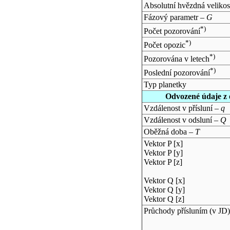
Absolutní hvězdná velikos
Fázový parametr –
G
*)
Počet pozorování
*)
Počet opozic
*)
Pozorována v letech
*)
Poslední pozorování
Typ planetky
Odvozené údaje z 
Vzdálenost v přísluní –
q
Vzdálenost v odsluní –
Q
Oběžná doba –
T
Vektor P [x]
Vektor P [y]
Vektor P [z]
Vektor Q [x]
Vektor Q [y]
Vektor Q [z]
Průchody přísluním (v
JD
)