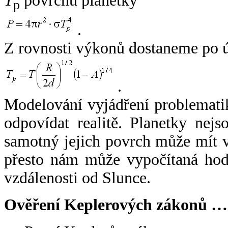
T
povrchu planetky
p
.
Z rovnosti výkonů dostaneme po 
.
Modelování vyjádření problemati
odpovídat realitě. Planetky nejso
samotný jejich povrch může mít v
přesto nám může vypočítaná hodn
vzdálenosti od Slunce.
Ověření Keplerových zákonů …