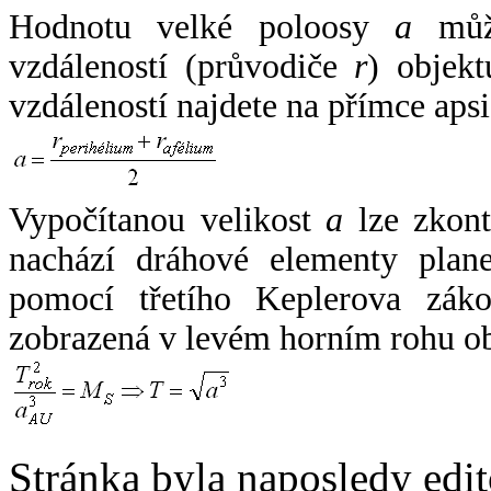
Hodnotu velké poloosy
a
může
vzdáleností (průvodiče
r
) objekt
vzdáleností najdete na přímce apsi
Vypočítanou velikost
a
lze zkont
nachází dráhové elementy plane
pomocí třetího Keplerova zák
zobrazená v levém horním rohu o
Stránka byla naposledy edi