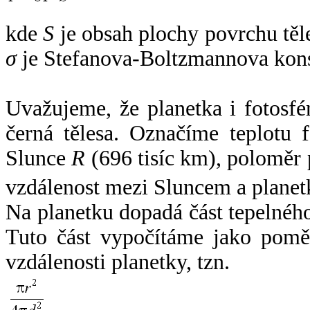
kde
S
je obsah plochy povrchu těl
σ
je Stefanova-Boltzmannova kons
Uvažujeme, že planetka i fotosfér
černá tělesa. Označíme teplotu 
Slunce
R
(696 tisíc km), poloměr
vzdálenost mezi Sluncem a plane
Na planetku dopadá část tepelnéh
Tuto část vypočítáme jako pomě
vzdálenosti planetky, tzn.