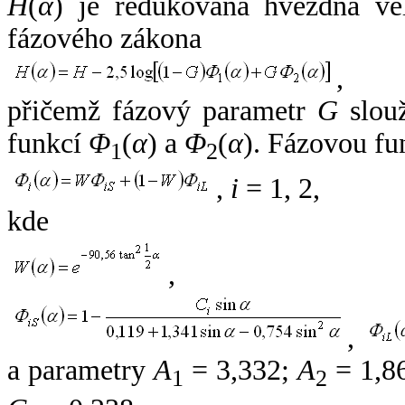
H
(
α
) je redukovaná hvězdná vel
fázového zákona
,
přičemž fázový parametr
G
slouž
funkcí
Φ
(
α
) a
Φ
(
α
). Fázovou fu
1
2
,
i
= 1, 2,
kde
,
,
a parametry
A
= 3,332;
A
= 1,8
1
2