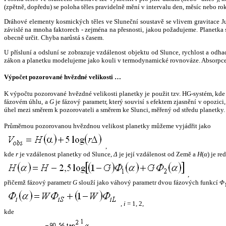
(zpětně, dopředu) se poloha těles pravidelně mění v intervalu den, měsíc nebo ro
Dráhové elementy kosmických těles ve Sluneční soustavě se vlivem gravitace Jup
závislé na mnoha faktorech - zejména na přesnosti, jakou požadujeme. Planetka se
obecně určit. Chyba narůstá s časem.
U přísluní a odsluní se zobrazuje vzdálenost objektu od Slunce, rychlost a od
zákon a planetku modelujeme jako kouli v termodynamické rovnováze. Absorpce 
Výpočet pozorované hvězdné velikosti …
K výpočtu pozorované hvězdné velikosti planetky je použit tzv. HG-systém, kd
fázovém úhlu, a
G
je fázový parametr, který souvisí s efektem zjasnění v opozic
úhel mezi směrem k pozorovateli a směrem ke Slunci, měřený od středu planetky. 
Průměrnou pozorovanou hvězdnou velikost planetky můžeme vyjádřit jako
,
kde
r
je vzdálenost planetky od Slunce,
Δ
je její vzdálenost od Země a
H
(
α
) je r
,
přičemž fázový parametr
G
slouží jako váhový parametr dvou fázových funkcí
Φ
,
i
= 1, 2,
kde