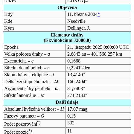
Název
2013 GQ4
Objevena
Kdy
11. března 2004
*
Kde
Needville
Kým
Dellinger, J.
Elementy dráhy
(Ekvinokcium J2000,0)
Epocha
21. listopadu 2025 0:00:00 UTC
Velká poloosa dráhy –
a
2,6843 au – 401 568 257 km
Excentricita –
e
0,1668
Střední denní pohyb –
n
0,2241°/den
Sklon dráhy k ekliptice –
i
13,4140°
Délka vzestupného uzlu –
Ω
166,2404°
Argument šířky perihelu –
ω
81,7408°
Střední anomálie –
M
271,2133°
Další údaje
Absolutní hvězdná velikost –
H
17,07 mag
Fázový parametr –
G
0,15
*)
332
Počet pozorování
*)
11
Počet opozic