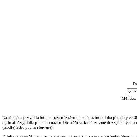
D
Měřítko
Na obrázku je v základním nastavení znázorněna aktuální poloha planetky ve Slun
optimálně vyplnila plochu obrázku. Dle měřítka, které lze změnit z vybraných hod
(modře) nebo pod ní (červeně).
Polohu těles ve Sluneční soustavě lze vykreslit i pro jiné datum (nebo "dnes")