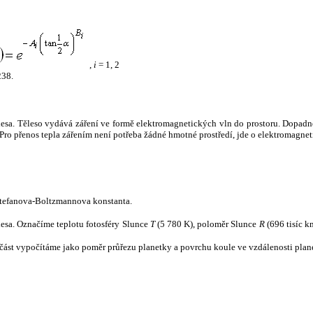
,
i
= 1, 2
238.
tělesa. Těleso vydává záření ve formě elektromagnetických vln do prostoru. Dopadne-l
u. Pro přenos tepla zářením není potřeba žádné hmotné prostředí, jde o elektromagnet
tefanova-Boltzmannova konstanta.
tělesa. Označíme teplotu fotosféry Slunce
T
(5 780 K), poloměr Slunce
R
(696 tisíc k
část vypočítáme jako poměr průřezu planetky a povrchu koule ve vzdálenosti plane