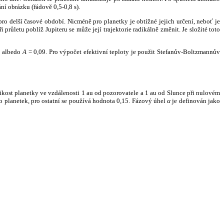
ní obrázku (řádově 0,5-0,8 s).
ro delší časové období. Nicméně pro planetky je obtížné jejich určení, neboť je
růletu poblíž Jupiteru se může její trajektorie radikálně změnit. Je složité toto
o albedo
A
= 0,09. Pro výpočet efektivní teploty je použit Stefanův-Boltzmannův
kost planetky ve vzdálenosti 1 au od pozorovatele a 1 au od Slunce při nulovém
planetek, pro ostatní se používá hodnota 0,15. Fázový úhel
α
je definován jako