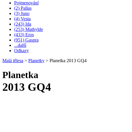
Pojmenování
(2) Pallas
(3) Juno
(4) Vesta
(243) Ida
(253) Mathylde
(433) Eros
(951) Gaspra
...další
Odkazy
Malá tělesa
>
Planetky
>
Planetka 2013 GQ4
Planetka
2013 GQ4