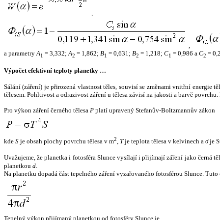
,
,
a parametry
A
= 3,332;
A
= 1,862;
B
= 0,631;
B
= 1,218;
C
= 0,986 a
C
= 0,
1
2
1
2
1
2
Výpočet efektivní teploty planetky …
Sálání (záření) je přirozená vlastnost těles, souvisí se změnami vnitřní energie 
tělesem. Pohltivost a odrazivost záření u tělesa závisí na jakosti a barvě povrch
Pro výkon záření černého tělesa
P
platí upravený Stefanův-Boltzmannův zákon
2
kde
S
je obsah plochy povrchu tělesa v m
,
T
je teplota tělesa v kelvinech a
σ
je S
Uvažujeme, že planetka i fotosféra Slunce vysílají i přijímají záření jako černá 
planetkou
d
.
Na planetku dopadá část tepelného záření vyzařovaného fotosférou Slunce. Tuto 
Tepelný výkon přijímaný planetkou od fotosféry Slunce je