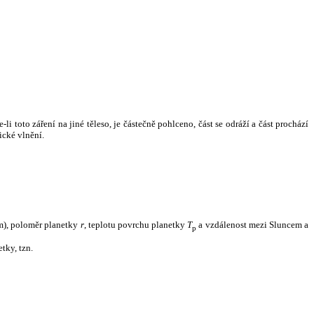
i toto záření na jiné těleso, je částečně pohlceno, část se odráží a část prochází
ické vlnění.
m), poloměr planetky
r
, teplotu povrchu planetky
T
a vzdálenost mezi Sluncem a
p
tky, tzn.