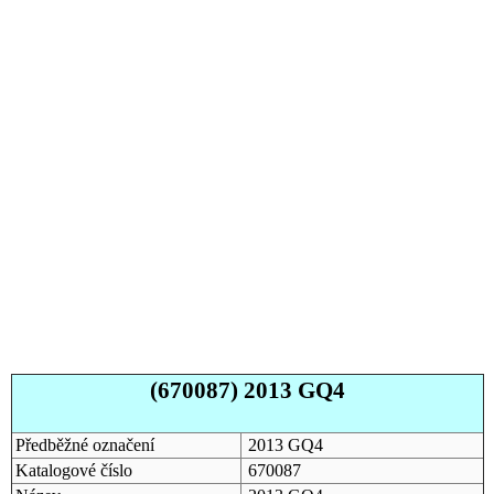
(670087) 2013 GQ4
Předběžné označení
2013 GQ4
Katalogové číslo
670087