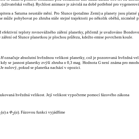
k (uživatelská volba). Rychlost animace je závislá na době potřebné pro vygenerová
itera a Saturna neustále mění. Pro Slunce (potažmo Zemi) a planety jsou platné p
 může pohybovat po zhruba stále stejné trajektorii po několik oběhů, nicméně při p
had efektivní teploty rovnovážného záření planetky, přičemž je uvažováno Bondov
záření od Slunce planetkou je plochou průřezu, kdežto emise povrchem koule.
e
H
označuje absolutní hvězdnou velikost planetky, což je pozorovaná hvězdná veli
i, kdy se jasnost planetky zvýší zhruba o 0,3 mag. Hodnota
G
není známa pro mnoho 
Je nulový, pokud se planetka nachází v opozici.
edukovaná hvězdná velikost. Její velikost vypočteme pomocí fázového zákona
(
α
) a
Φ
(
α
). Fázovou funkci vyjádříme
1
2