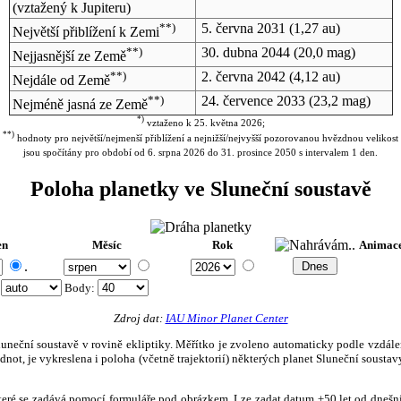
(vztažený k Jupiteru)
**)
5. června 2031
(1,27 au)
Největší přiblížení k Zemi
**)
30. dubna 2044
(20,0 mag)
Nejjasnější ze Země
**)
2. června 2042
(4,12 au)
Nejdále od Země
**)
24. července 2033
(23,2 mag)
Nejméně jasná ze Země
*)
vztaženo k 25. května 2026;
**)
hodnoty pro největší/nejmenší přiblížení a nejnižší/nejvyšší pozorovanou hvězdnou velikost
jsou spočítány pro období od 6. srpna 2026 do 31. prosince 2050 s intervalem 1 den.
Poloha planetky ve Sluneční soustavě
en
Měsíc
Rok
Animac
.
:
Body
:
Zdroj dat:
IAU Minor Planet Center
eční soustavě v rovině ekliptiky. Měřítko je zvoleno automaticky podle vzdálenost
not, je vykreslena i poloha (včetně trajektorií) některých planet Sluneční soustavy
, které se zadává pomocí formuláře pod obrázkem. Lze zadat datum ±50 let od dneš