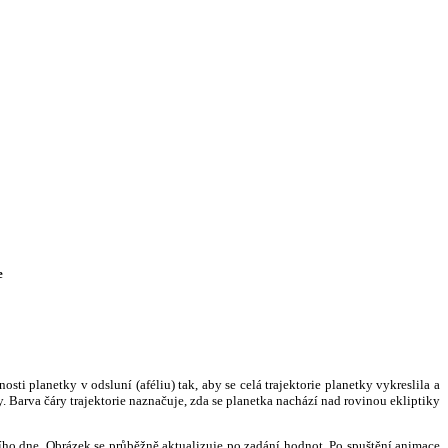
e
i planetky v odsluní (aféliu) tak, aby se celá trajektorie planetky vykreslila a
. Barva čáry trajektorie naznačuje, zda se planetka nachází nad rovinou ekliptiky
ního dne. Obrázek se průběžně aktualizuje po zadání hodnot. Po spuštění animace