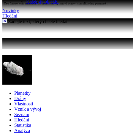
Katalogy objektů
Tato funkce je na stránkách Astronomia nová, testové otázky jsou přidávány postupně...
Novinky
Hledání
Zadejte text, který chcete hledat
Planetky
Dráhy
Vlastnosti
Vznik a vývoj
Seznam
Hledání
Statistika
Analýza