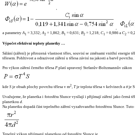
,
,
a parametry
A
= 3,332;
A
= 1,862;
B
= 0,631;
B
= 1,218;
C
= 0,986 a
C
= 0,
1
2
1
2
1
2
Výpočet efektivní teploty planetky …
Sálání (záření) je přirozená vlastnost těles, souvisí se změnami vnitřní energie 
tělesem. Pohltivost a odrazivost záření u tělesa závisí na jakosti a barvě povrch
Pro výkon záření černého tělesa
P
platí upravený Stefanův-Boltzmannův zákon
2
kde
S
je obsah plochy povrchu tělesa v m
,
T
je teplota tělesa v kelvinech a
σ
je S
Uvažujeme, že planetka i fotosféra Slunce vysílají i přijímají záření jako černá 
planetkou
d
.
Na planetku dopadá část tepelného záření vyzařovaného fotosférou Slunce. Tuto 
Tepelný výkon přijímaný planetkou od fotosféry Slunce je