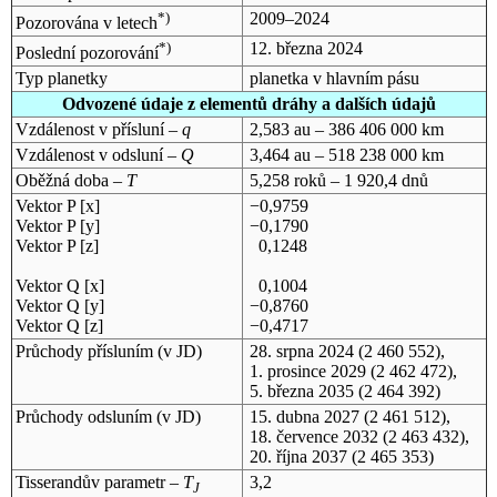
*)
2009–2024
Pozorována v letech
*)
12. března 2024
Poslední pozorování
Typ planetky
planetka v hlavním pásu
Odvozené údaje z elementů dráhy a dalších údajů
Vzdálenost v přísluní –
q
2,583 au – 386 406 000 km
Vzdálenost v odsluní –
Q
3,464 au – 518 238 000 km
Oběžná doba –
T
5,258 roků – 1 920,4 dnů
Vektor P [x]
−0,9759
Vektor P [y]
−0,1790
Vektor P [z]
0,1248
Vektor Q [x]
0,1004
Vektor Q [y]
−0,8760
Vektor Q [z]
−0,4717
Průchody přísluním (v
JD
)
28. srpna 2024
(2 460 552),
1. prosince 2029
(2 462 472),
5. března 2035
(2 464 392)
Průchody odsluním (v
JD
)
15. dubna 2027
(2 461 512),
18. července 2032
(2 463 432),
20. října 2037
(2 465 353)
Tisserandův parametr –
T
3,2
J