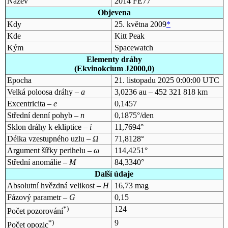
Název
2014 FE77
Objevena
Kdy
25. května 2009
*
Kde
Kitt Peak
Kým
Spacewatch
Elementy dráhy
(Ekvinokcium J2000,0)
Epocha
21. listopadu 2025 0:00:00 UTC
Velká poloosa dráhy –
a
3,0236 au – 452 321 818 km
Excentricita –
e
0,1457
Střední denní pohyb –
n
0,1875°/den
Sklon dráhy k ekliptice –
i
11,7694°
Délka vzestupného uzlu –
Ω
71,8128°
Argument šířky perihelu –
ω
114,4251°
Střední anomálie –
M
84,3340°
Další údaje
Absolutní hvězdná velikost –
H
16,73 mag
Fázový parametr –
G
0,15
*)
124
Počet pozorování
*)
9
Počet opozic