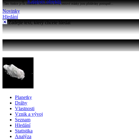
Katalogy objektů
Tato funkce je na stránkách Astronomia nová, testové otázky jsou přidávány postupně...
Novinky
Hledání
Zadejte text, který chcete hledat
Planetky
Dráhy
Vlastnosti
Vznik a vývoj
Seznam
Hledání
Statistika
Analýza