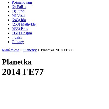
Pojmenování
(2) Pallas
(3) Juno
(4) Vesta
(243) Ida
(253) Mathylde
(433) Eros
(951) Gaspra
...další
Odkazy
Malá tělesa
>
Planetky
>
Planetka 2014 FE77
Planetka
2014 FE77