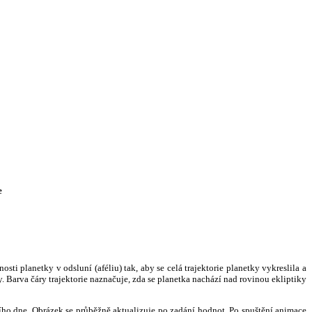
e
i planetky v odsluní (aféliu) tak, aby se celá trajektorie planetky vykreslila a
. Barva čáry trajektorie naznačuje, zda se planetka nachází nad rovinou ekliptiky
ního dne. Obrázek se průběžně aktualizuje po zadání hodnot. Po spuštění animace