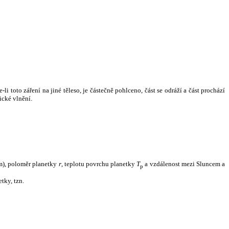
i toto záření na jiné těleso, je částečně pohlceno, část se odráží a část prochází
ické vlnění.
m), poloměr planetky
r
, teplotu povrchu planetky
T
a vzdálenost mezi Sluncem a
p
tky, tzn.