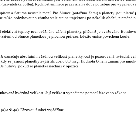
k (uživatelská volba). Rychlost animace je závislá na době potřebné pro vygenerová
itera a Saturna neustále mění. Pro Slunce (potažmo Zemi) a planety jsou platné p
 může pohybovat po zhruba stále stejné trajektorii po několik oběhů, nicméně při p
had efektivní teploty rovnovážného záření planetky, přičemž je uvažováno Bondov
záření od Slunce planetkou je plochou průřezu, kdežto emise povrchem koule.
e
H
označuje absolutní hvězdnou velikost planetky, což je pozorovaná hvězdná veli
i, kdy se jasnost planetky zvýší zhruba o 0,3 mag. Hodnota
G
není známa pro mnoho 
Je nulový, pokud se planetka nachází v opozici.
edukovaná hvězdná velikost. Její velikost vypočteme pomocí fázového zákona
(
α
) a
Φ
(
α
). Fázovou funkci vyjádříme
1
2