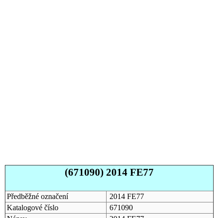
(671090) 2014 FE77
Předběžné označení
2014 FE77
Katalogové číslo
671090