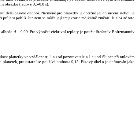
ní obrázku (řádově 0,5-0,8 s).
ro delší časové období. Nicméně pro planetky je obtížné jejich určení, neboť je
růletu poblíž Jupiteru se může její trajektorie radikálně změnit. Je složité toto
o albedo
A
= 0,09. Pro výpočet efektivní teploty je použit Stefanův-Boltzmannův
kost planetky ve vzdálenosti 1 au od pozorovatele a 1 au od Slunce při nulovém
planetek, pro ostatní se používá hodnota 0,15. Fázový úhel
α
je definován jako