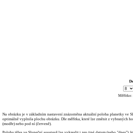
D
Měřítko
Na obrázku je v základním nastavení znázorněna aktuální poloha planetky ve Slun
optimálně vyplnila plochu obrázku. Dle měřítka, které lze změnit z vybraných hod
(modře) nebo pod ní (červeně).
Polohu těles ve Sluneční soustavě lze vykreslit i pro jiné datum (nebo "dnes")