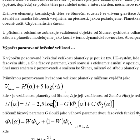
(zpětně, dopředu) se poloha těles pravidelně mění v intervalu den, měsíc nebo ro
Dráhové elementy kosmických těles ve Sluneční soustavě se vlivem gravitace Jup
závislé na mnoha faktorech - zejména na přesnosti, jakou požadujeme. Planetka se
obecně určit. Chyba narůstá s časem.
U přísluní a odsluní se zobrazuje vzdálenost objektu od Slunce, rychlost a od
zákon a planetku modelujeme jako kouli v termodynamické rovnováze. Absorpce 
Výpočet pozorované hvězdné velikosti …
K výpočtu pozorované hvězdné velikosti planetky je použit tzv. HG-systém, kd
fázovém úhlu, a
G
je fázový parametr, který souvisí s efektem zjasnění v opozic
úhel mezi směrem k pozorovateli a směrem ke Slunci, měřený od středu planetky. 
Průměrnou pozorovanou hvězdnou velikost planetky můžeme vyjádřit jako
,
kde
r
je vzdálenost planetky od Slunce,
Δ
je její vzdálenost od Země a
H
(
α
) je r
,
přičemž fázový parametr
G
slouží jako váhový parametr dvou fázových funkcí
Φ
,
i
= 1, 2,
kde