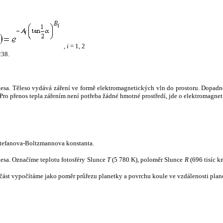
,
i
= 1, 2
238.
tělesa. Těleso vydává záření ve formě elektromagnetických vln do prostoru. Dopadne-l
u. Pro přenos tepla zářením není potřeba žádné hmotné prostředí, jde o elektromagnet
tefanova-Boltzmannova konstanta.
tělesa. Označíme teplotu fotosféry Slunce
T
(5 780 K), poloměr Slunce
R
(696 tisíc k
část vypočítáme jako poměr průřezu planetky a povrchu koule ve vzdálenosti plane