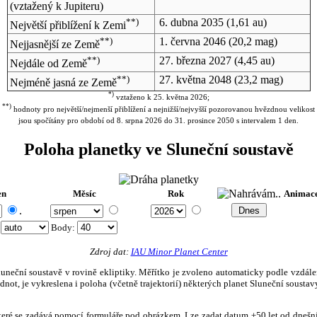
(vztažený k Jupiteru)
**)
6. dubna 2035
(1,61 au)
Největší přiblížení k Zemi
**)
1. června 2046
(20,2 mag)
Nejjasnější ze Země
**)
27. března 2027
(4,45 au)
Nejdále od Země
**)
27. května 2048
(23,2 mag)
Nejméně jasná ze Země
*)
vztaženo k 25. května 2026;
**)
hodnoty pro největší/nejmenší přiblížení a nejnižší/nejvyšší pozorovanou hvězdnou velikost
jsou spočítány pro období od 8. srpna 2026 do 31. prosince 2050 s intervalem 1 den.
Poloha planetky ve Sluneční soustavě
en
Měsíc
Rok
Animac
.
:
Body
:
Zdroj dat:
IAU Minor Planet Center
eční soustavě v rovině ekliptiky. Měřítko je zvoleno automaticky podle vzdálenost
not, je vykreslena i poloha (včetně trajektorií) některých planet Sluneční soustavy
, které se zadává pomocí formuláře pod obrázkem. Lze zadat datum ±50 let od dneš