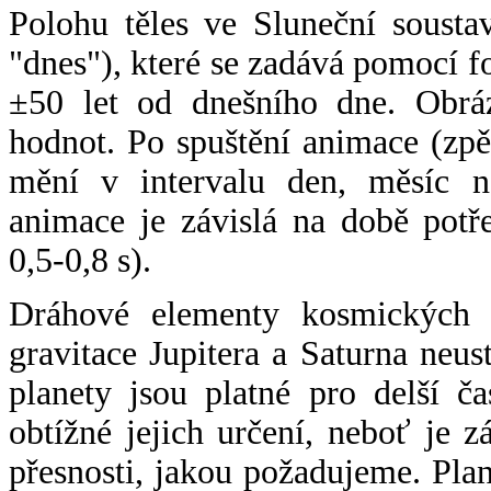
Polohu těles ve Sluneční sousta
"dnes"), které se zadává pomocí 
±50 let od dnešního dne. Obráz
hodnot. Po spuštění animace (zpě
mění v intervalu den, měsíc ne
animace je závislá na době potř
0,5-0,8 s).
Dráhové elementy kosmických t
gravitace Jupitera a Saturna neu
planety jsou platné pro delší č
obtížné jejich určení, neboť je 
přesnosti, jakou požadujeme. Pla