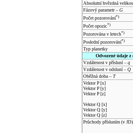
Absolutní hvězdná velikos
Fázový parametr –
G
*)
Počet pozorování
*)
Počet opozic
*)
Pozorována v letech
*)
Poslední pozorování
Typ planetky
Odvozené údaje z 
Vzdálenost v přísluní –
q
Vzdálenost v odsluní –
Q
Oběžná doba –
T
Vektor P [x]
Vektor P [y]
Vektor P [z]
Vektor Q [x]
Vektor Q [y]
Vektor Q [z]
Průchody přísluním (v
JD
)