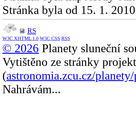
Stránka byla od 15. 1. 201
RS
W3C
XHTML 1.0
W3C
CSS
RSS
© 2026
Planety sluneční so
Vytištěno ze stránky projek
(
astronomia.zcu.cz/planety
Nahrávám...