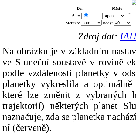
Den
Měsíc
.
Měřítko:
Body
:
Zdroj dat:
IAU
Na obrázku je v základním nastav
ve Sluneční soustavě v rovině ek
podle vzdálenosti planetky v odsl
planetky vykreslila a optimálně
které lze změnit z vybraných h
trajektorií) některých planet Sl
naznačuje, zda se planetka nacház
ní (červeně).