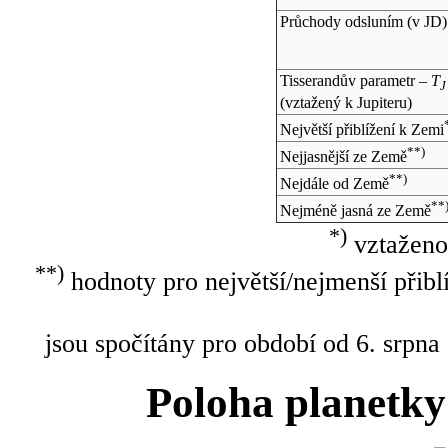
Průchody odsluním (v
JD
)
Tisserandův parametr –
T
J
(vztažený k Jupiteru)
Největší přiblížení k Zemi
**)
Nejjasnější ze Země
**)
Nejdále od Země
**
Nejméně jasná ze Země
*)
vztaženo
**)
hodnoty pro největší/nejmenší přibl
jsou spočítány pro období od 6. srpna
Poloha planetky