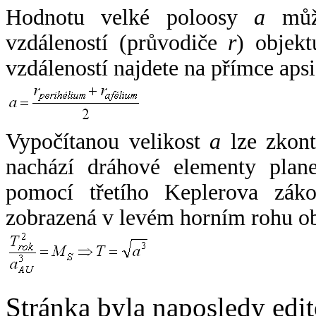
Hodnotu velké poloosy
a
může
vzdáleností (průvodiče
r
) objekt
vzdáleností najdete na přímce apsi
Vypočítanou velikost
a
lze zkont
nachází dráhové elementy plane
pomocí třetího Keplerova zák
zobrazená v levém horním rohu o
Stránka byla naposledy edi