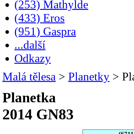
(253) Mathylde
(433) Eros
(951) Gaspra
...další
Odkazy
Malá tělesa
>
Planetky
>
Pl
Planetka
2014 GN83
(671