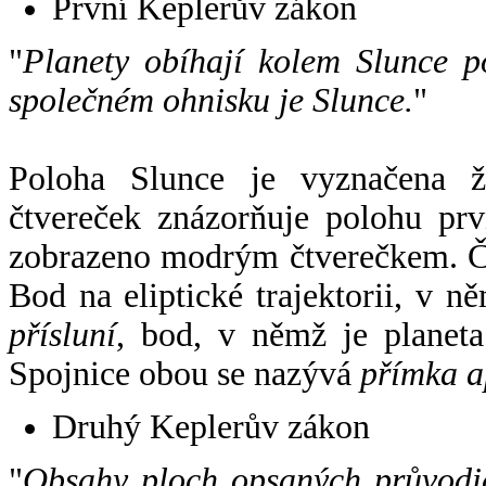
První Keplerův zákon
"
Planety obíhají kolem Slunce p
společném ohnisku je Slunce.
"
Poloha Slunce je vyznačena 
čtvereček znázorňuje polohu pr
zobrazeno modrým čtverečkem. Če
Bod na eliptické trajektorii, v n
přísluní
, bod, v němž je planet
Spojnice obou se nazývá
přímka a
Druhý Keplerův zákon
"
Obsahy ploch opsaných průvodič