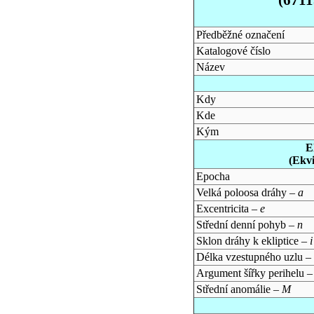
Předběžné označení
Katalogové číslo
Název
Kdy
Kde
Kým
E
(Ekv
Epocha
Velká poloosa dráhy –
a
Excentricita –
e
Střední denní pohyb –
n
Sklon dráhy k ekliptice –
i
Délka vzestupného uzlu –
Argument šířky perihelu 
Střední anomálie –
M