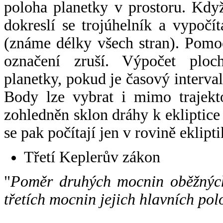
poloha planetky v prostoru. Kdy
dokreslí se trojúhelník a vypoč
(známe délky všech stran). Pomo
označení zruší. Výpočet ploch
planetky, pokud je časový interval
Body lze vybrat i mimo trajekto
zohledněn sklon dráhy k ekliptice
se pak počítají jen v rovině eklipti
Třetí Keplerův zákon
"
Poměr druhých mocnin oběžných
třetích mocnin jejich hlavních pol