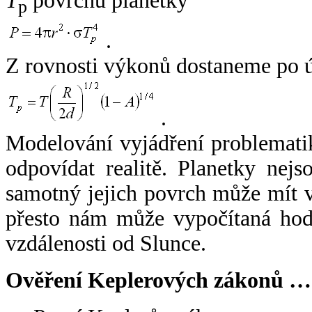
T
povrchu planetky
p
.
Z rovnosti výkonů dostaneme po 
.
Modelování vyjádření problemati
odpovídat realitě. Planetky nejso
samotný jejich povrch může mít v
přesto nám může vypočítaná hodn
vzdálenosti od Slunce.
Ověření Keplerových zákonů …