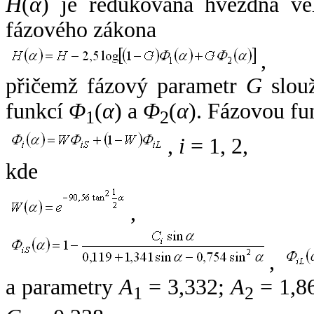
H
(
α
) je redukovaná hvězdná vel
fázového zákona
,
přičemž fázový parametr
G
slouž
funkcí
Φ
(
α
) a
Φ
(
α
). Fázovou fu
1
2
,
i
= 1, 2,
kde
,
,
a parametry
A
= 3,332;
A
= 1,8
1
2