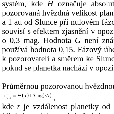
systém, kde
H
označuje absolut
pozorovaná hvězdná velikost plan
a 1 au od Slunce při nulovém fá
souvisí s efektem zjasnění v opoz
o 0,3 mag. Hodnota
G
není zná
používá hodnota 0,15. Fázový úh
k pozorovateli a směrem ke Slunc
pokud se planetka nachází v opozi
Průměrnou pozorovanou hvězdnou 
,
kde
r
je vzdálenost planetky od