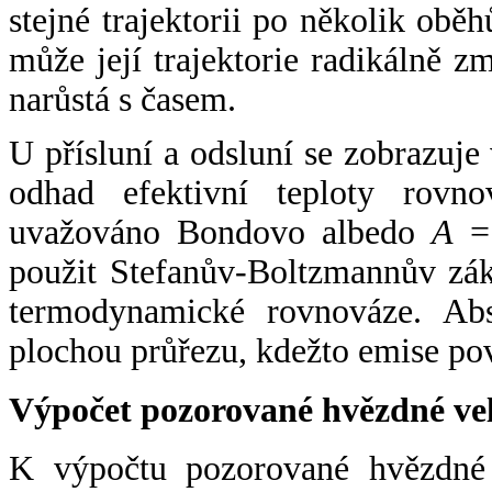
stejné trajektorii po několik oběh
může její trajektorie radikálně zm
narůstá s časem.
U přísluní a odsluní se zobrazuje
odhad efektivní teploty rovno
uvažováno Bondovo albedo
A
= 
použit Stefanův-Boltzmannův zák
termodynamické rovnováze. Abs
plochou průřezu, kdežto emise po
Výpočet pozorované hvězdné ve
K výpočtu pozorované hvězdné v