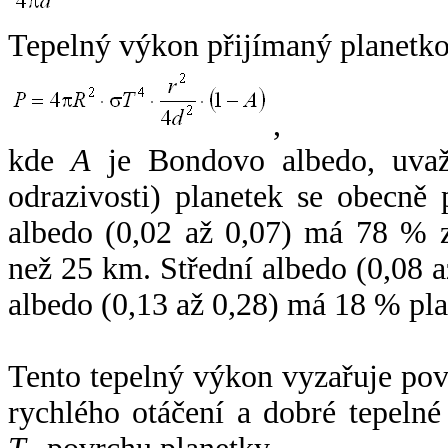
Tepelný výkon přijímaný planetko
,
kde
A
je Bondovo albedo, uvaž
odrazivosti) planetek se obecně
albedo (0,02 až 0,07) má 78 % z
než 25 km. Střední albedo (0,08 
albedo (0,13 až 0,28) má 18 % pla
Tento tepelný výkon vyzařuje po
rychlého otáčení a dobré tepelné