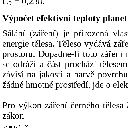
C
= 0,238.
2
Výpočet efektivní teploty plan
Sálání (záření) je přirozená vla
energie tělesa. Těleso vydává zá
prostoru. Dopadne-li toto záření n
se odráží a část prochází tělesem
závisí na jakosti a barvě povrch
žádné hmotné prostředí, jde o ele
Pro výkon záření černého tělesa
zákon