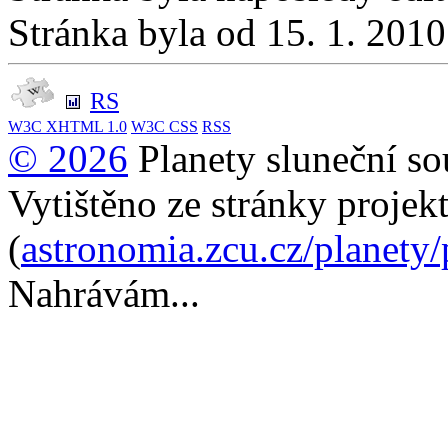
Stránka byla od 15. 1. 201
RS
W3C
XHTML 1.0
W3C
CSS
RSS
© 2026
Planety sluneční so
Vytištěno ze stránky projek
(
astronomia.zcu.cz/planety
Nahrávám...