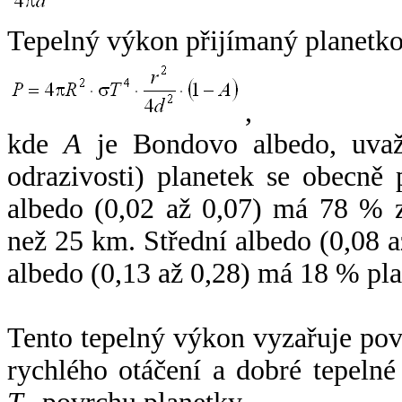
Tepelný výkon přijímaný planetko
,
kde
A
je Bondovo albedo, uvaž
odrazivosti) planetek se obecně
albedo (0,02 až 0,07) má 78 % z
než 25 km. Střední albedo (0,08 
albedo (0,13 až 0,28) má 18 % pla
Tento tepelný výkon vyzařuje po
rychlého otáčení a dobré tepelné