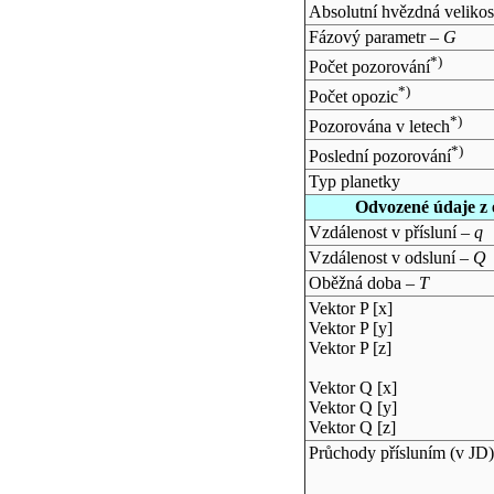
Absolutní hvězdná velikos
Fázový parametr –
G
*)
Počet pozorování
*)
Počet opozic
*)
Pozorována v letech
*)
Poslední pozorování
Typ planetky
Odvozené údaje z 
Vzdálenost v přísluní –
q
Vzdálenost v odsluní –
Q
Oběžná doba –
T
Vektor P [x]
Vektor P [y]
Vektor P [z]
Vektor Q [x]
Vektor Q [y]
Vektor Q [z]
Průchody přísluním (v
JD
)