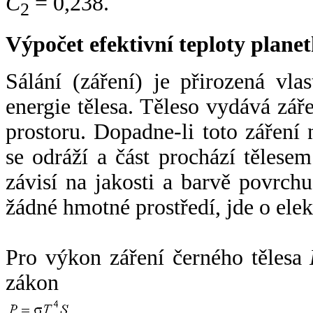
C
= 0,238.
2
Výpočet efektivní teploty plan
Sálání (záření) je přirozená vla
energie tělesa. Těleso vydává zá
prostoru. Dopadne-li toto záření n
se odráží a část prochází tělesem
závisí na jakosti a barvě povrch
žádné hmotné prostředí, jde o ele
Pro výkon záření černého tělesa
zákon