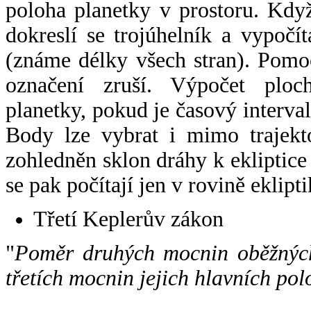
poloha planetky v prostoru. Kdy
dokreslí se trojúhelník a vypoč
(známe délky všech stran). Pomo
označení zruší. Výpočet ploch
planetky, pokud je časový interval
Body lze vybrat i mimo trajekto
zohledněn sklon dráhy k ekliptice
se pak počítají jen v rovině eklipti
Třetí Keplerův zákon
"
Poměr druhých mocnin oběžných
třetích mocnin jejich hlavních pol