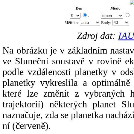
Den
Měsíc
.
Měřítko:
Body
:
Zdroj dat:
IAU
Na obrázku je v základním nastav
ve Sluneční soustavě v rovině ek
podle vzdálenosti planetky v odsl
planetky vykreslila a optimálně
které lze změnit z vybraných h
trajektorií) některých planet Sl
naznačuje, zda se planetka nacház
ní (červeně).