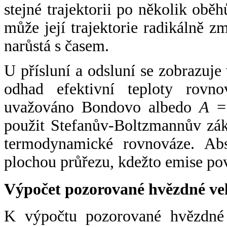
stejné trajektorii po několik oběh
může její trajektorie radikálně zm
narůstá s časem.
U přísluní a odsluní se zobrazuje
odhad efektivní teploty rovno
uvažováno Bondovo albedo
A
= 
použit Stefanův-Boltzmannův zák
termodynamické rovnováze. Abs
plochou průřezu, kdežto emise po
Výpočet pozorované hvězdné ve
K výpočtu pozorované hvězdné v