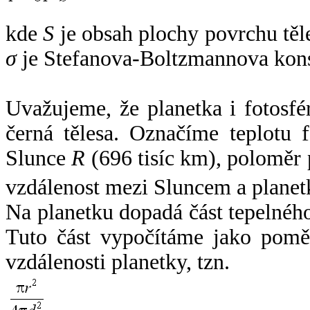
kde
S
je obsah plochy povrchu těl
σ
je Stefanova-Boltzmannova kons
Uvažujeme, že planetka i fotosfér
černá tělesa. Označíme teplotu 
Slunce
R
(696 tisíc km), poloměr
vzdálenost mezi Sluncem a plane
Na planetku dopadá část tepelnéh
Tuto část vypočítáme jako pomě
vzdálenosti planetky, tzn.