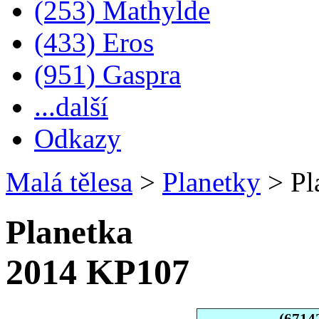
(253) Mathylde
(433) Eros
(951) Gaspra
...další
Odkazy
Malá tělesa
>
Planetky
>
Pl
Planetka
2014 KP107
(6714