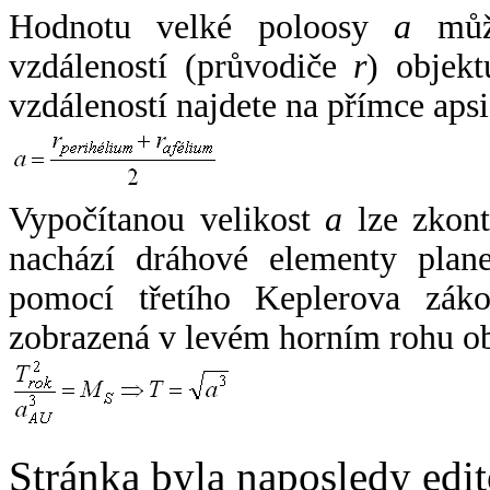
Hodnotu velké poloosy
a
může
vzdáleností (průvodiče
r
) objekt
vzdáleností najdete na přímce apsi
Vypočítanou velikost
a
lze zkont
nachází dráhové elementy plane
pomocí třetího Keplerova zák
zobrazená v levém horním rohu o
Stránka byla naposledy edi