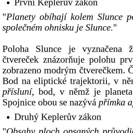
První Keplerův zákon
"
Planety obíhají kolem Slunce p
společném ohnisku je Slunce.
"
Poloha Slunce je vyznačena 
čtvereček znázorňuje polohu pr
zobrazeno modrým čtverečkem. Če
Bod na eliptické trajektorii, v n
přísluní
, bod, v němž je planet
Spojnice obou se nazývá
přímka a
Druhý Keplerův zákon
"
Obsahy ploch opsaných průvodič