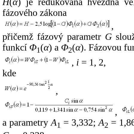
H
(
α
) je redukovaná hvězdná vel
fázového zákona
,
přičemž fázový parametr
G
slouž
funkcí
Φ
(
α
) a
Φ
(
α
). Fázovou fu
1
2
,
i
= 1, 2,
kde
,
,
a parametry
A
= 3,332;
A
= 1,8
1
2