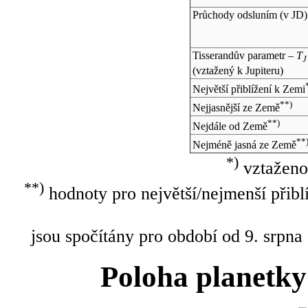
Průchody odsluním (v
JD
)
Tisserandův parametr –
T
J
(vztažený k Jupiteru)
Největší přiblížení k Zemi
**)
Nejjasnější ze Země
**)
Nejdále od Země
**
Nejméně jasná ze Země
*)
vztaženo
**)
hodnoty pro největší/nejmenší přibl
jsou spočítány pro období od 9. srpna
Poloha planetky