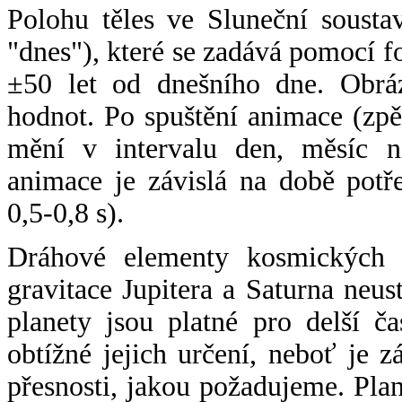
Polohu těles ve Sluneční sousta
"dnes"), které se zadává pomocí 
±50 let od dnešního dne. Obráz
hodnot. Po spuštění animace (zpě
mění v intervalu den, měsíc ne
animace je závislá na době potř
0,5-0,8 s).
Dráhové elementy kosmických t
gravitace Jupitera a Saturna neu
planety jsou platné pro delší č
obtížné jejich určení, neboť je 
přesnosti, jakou požadujeme. Pla