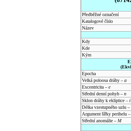
Předběžné označení
Katalogové číslo
Název
Kdy
Kde
Kým
E
(Ekv
Epocha
Velká poloosa dráhy –
a
Excentricita –
e
Střední denní pohyb –
n
Sklon dráhy k ekliptice –
i
Délka vzestupného uzlu –
Argument šířky perihelu 
Střední anomálie –
M