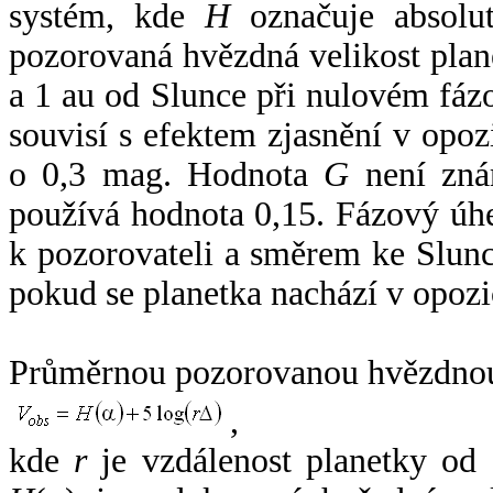
systém, kde
H
označuje absolut
pozorovaná hvězdná velikost plan
a 1 au od Slunce při nulovém fá
souvisí s efektem zjasnění v opoz
o 0,3 mag. Hodnota
G
není zná
používá hodnota 0,15. Fázový úh
k pozorovateli a směrem ke Slunc
pokud se planetka nachází v opozi
Průměrnou pozorovanou hvězdnou 
,
kde
r
je vzdálenost planetky od