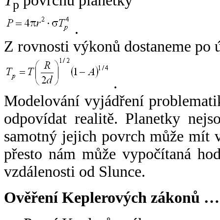
T
povrchu planetky
p
.
Z rovnosti výkonů dostaneme po 
.
Modelování vyjádření problemati
odpovídat realitě. Planetky nejso
samotný jejich povrch může mít v
přesto nám může vypočítaná hodn
vzdálenosti od Slunce.
Ověření Keplerových zákonů …