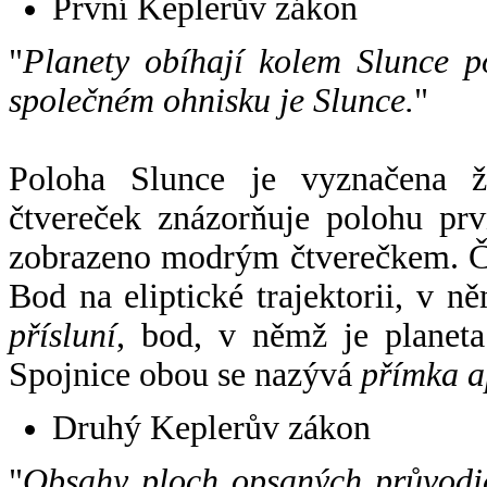
První Keplerův zákon
"
Planety obíhají kolem Slunce p
společném ohnisku je Slunce.
"
Poloha Slunce je vyznačena 
čtvereček znázorňuje polohu pr
zobrazeno modrým čtverečkem. Če
Bod na eliptické trajektorii, v n
přísluní
, bod, v němž je planet
Spojnice obou se nazývá
přímka a
Druhý Keplerův zákon
"
Obsahy ploch opsaných průvodič