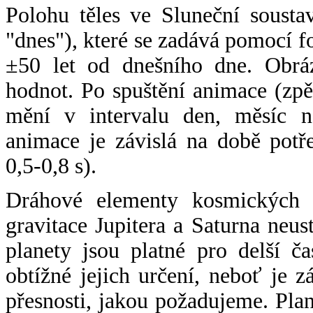
Polohu těles ve Sluneční sousta
"dnes"), které se zadává pomocí 
±50 let od dnešního dne. Obráz
hodnot. Po spuštění animace (zpě
mění v intervalu den, měsíc ne
animace je závislá na době potř
0,5-0,8 s).
Dráhové elementy kosmických t
gravitace Jupitera a Saturna neu
planety jsou platné pro delší č
obtížné jejich určení, neboť je 
přesnosti, jakou požadujeme. Pla