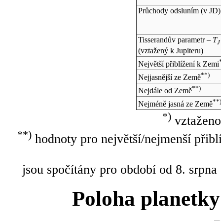
Průchody odsluním (v
JD
)
Tisserandův parametr –
T
J
(vztažený k Jupiteru)
Největší přiblížení k Zemi
**)
Nejjasnější ze Země
**)
Nejdále od Země
**
Nejméně jasná ze Země
*)
vztaženo
**)
hodnoty pro největší/nejmenší přibl
jsou spočítány pro období od 8. srpna
Poloha planetky