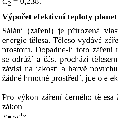
C
= 0,238.
2
Výpočet efektivní teploty plan
Sálání (záření) je přirozená vla
energie tělesa. Těleso vydává zá
prostoru. Dopadne-li toto záření n
se odráží a část prochází tělesem
závisí na jakosti a barvě povrch
žádné hmotné prostředí, jde o ele
Pro výkon záření černého tělesa
zákon