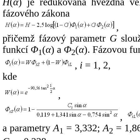
H
(
α
) je redukovaná hvězdná vel
fázového zákona
,
přičemž fázový parametr
G
slouž
funkcí
Φ
(
α
) a
Φ
(
α
). Fázovou fu
1
2
,
i
= 1, 2,
kde
,
,
a parametry
A
= 3,332;
A
= 1,8
1
2