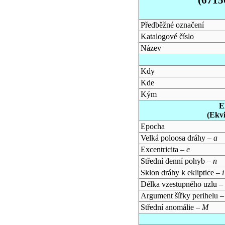
Předběžné označení
Katalogové číslo
Název
Kdy
Kde
Kým
E
(Ekv
Epocha
Velká poloosa dráhy –
a
Excentricita –
e
Střední denní pohyb –
n
Sklon dráhy k ekliptice –
i
Délka vzestupného uzlu –
Argument šířky perihelu 
Střední anomálie –
M