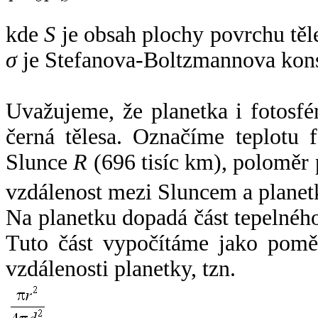
kde
S
je obsah plochy povrchu těl
σ
je Stefanova-Boltzmannova kons
Uvažujeme, že planetka i fotosfér
černá tělesa. Označíme teplotu 
Slunce
R
(696 tisíc km), poloměr
vzdálenost mezi Sluncem a plane
Na planetku dopadá část tepelnéh
Tuto část vypočítáme jako pomě
vzdálenosti planetky, tzn.