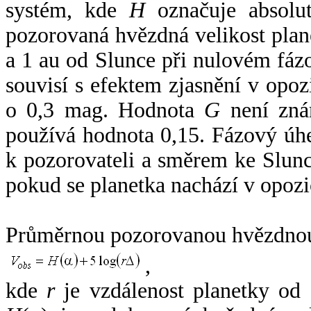
systém, kde
H
označuje absolut
pozorovaná hvězdná velikost plan
a 1 au od Slunce při nulovém fá
souvisí s efektem zjasnění v opoz
o 0,3 mag. Hodnota
G
není zná
používá hodnota 0,15. Fázový úh
k pozorovateli a směrem ke Slunc
pokud se planetka nachází v opozi
Průměrnou pozorovanou hvězdnou 
,
kde
r
je vzdálenost planetky od