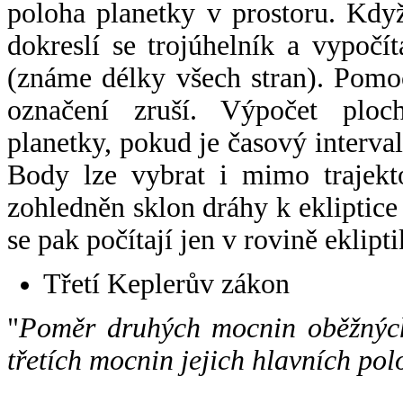
poloha planetky v prostoru. Kdy
dokreslí se trojúhelník a vypoč
(známe délky všech stran). Pomo
označení zruší. Výpočet ploch
planetky, pokud je časový interval
Body lze vybrat i mimo trajekto
zohledněn sklon dráhy k ekliptice
se pak počítají jen v rovině eklipti
Třetí Keplerův zákon
"
Poměr druhých mocnin oběžných
třetích mocnin jejich hlavních pol