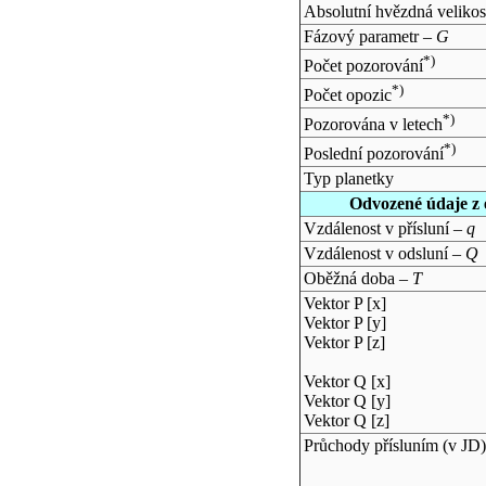
Absolutní hvězdná velikos
Fázový parametr –
G
*)
Počet pozorování
*)
Počet opozic
*)
Pozorována v letech
*)
Poslední pozorování
Typ planetky
Odvozené údaje z 
Vzdálenost v přísluní –
q
Vzdálenost v odsluní –
Q
Oběžná doba –
T
Vektor P [x]
Vektor P [y]
Vektor P [z]
Vektor Q [x]
Vektor Q [y]
Vektor Q [z]
Průchody přísluním (v
JD
)