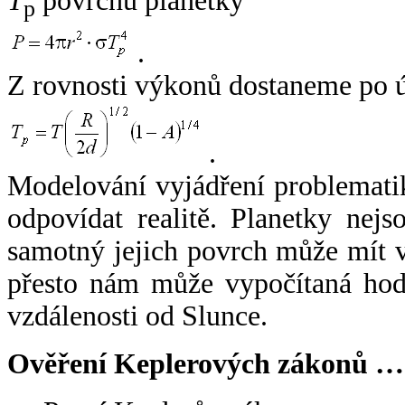
T
povrchu planetky
p
.
Z rovnosti výkonů dostaneme po 
.
Modelování vyjádření problemati
odpovídat realitě. Planetky nejso
samotný jejich povrch může mít v
přesto nám může vypočítaná hodn
vzdálenosti od Slunce.
Ověření Keplerových zákonů …