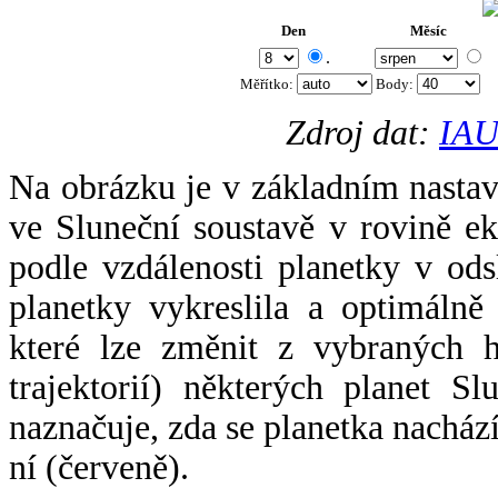
Den
Měsíc
.
Měřítko:
Body
:
Zdroj dat:
IAU
Na obrázku je v základním nastav
ve Sluneční soustavě v rovině ek
podle vzdálenosti planetky v odsl
planetky vykreslila a optimálně
které lze změnit z vybraných h
trajektorií) některých planet Sl
naznačuje, zda se planetka nacház
ní (červeně).