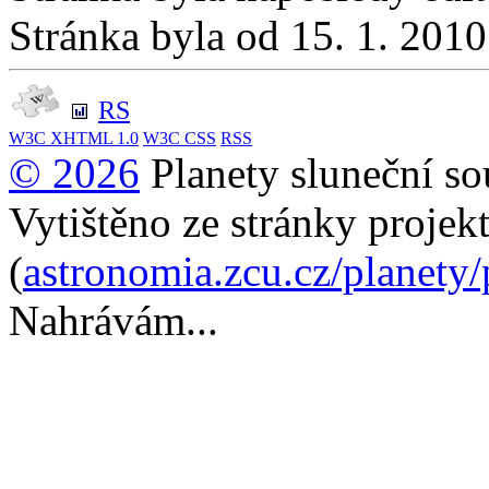
Stránka byla od 15. 1. 201
RS
W3C
XHTML 1.0
W3C
CSS
RSS
© 2026
Planety sluneční so
Vytištěno ze stránky projek
(
astronomia.zcu.cz/planety
Nahrávám...