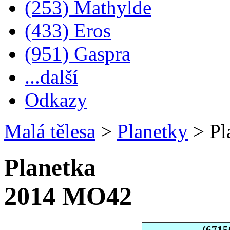
(253) Mathylde
(433) Eros
(951) Gaspra
...další
Odkazy
Malá tělesa
>
Planetky
>
Pl
Planetka
2014 MO42
(6715