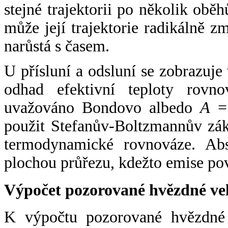
stejné trajektorii po několik oběh
může její trajektorie radikálně zm
narůstá s časem.
U přísluní a odsluní se zobrazuje
odhad efektivní teploty rovno
uvažováno Bondovo albedo
A
= 
použit Stefanův-Boltzmannův zák
termodynamické rovnováze. Abs
plochou průřezu, kdežto emise po
Výpočet pozorované hvězdné ve
K výpočtu pozorované hvězdné v