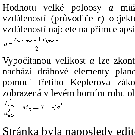
Hodnotu velké poloosy
a
může
vzdáleností (průvodiče
r
) objekt
vzdáleností najdete na přímce apsi
Vypočítanou velikost
a
lze zkont
nachází dráhové elementy plane
pomocí třetího Keplerova zák
zobrazená v levém horním rohu o
Stránka byla naposledy edi