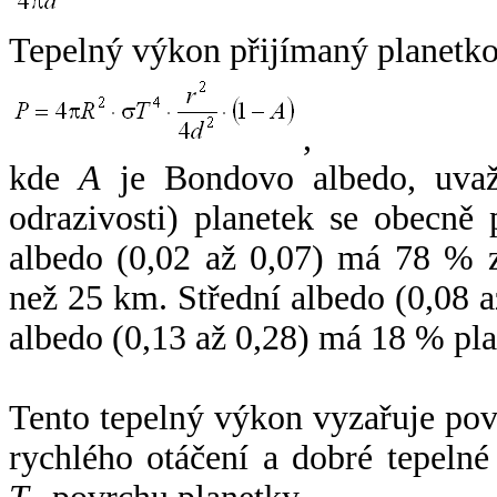
Tepelný výkon přijímaný planetko
,
kde
A
je Bondovo albedo, uvaž
odrazivosti) planetek se obecně
albedo (0,02 až 0,07) má 78 % z
než 25 km. Střední albedo (0,08 
albedo (0,13 až 0,28) má 18 % pla
Tento tepelný výkon vyzařuje po
rychlého otáčení a dobré tepelné