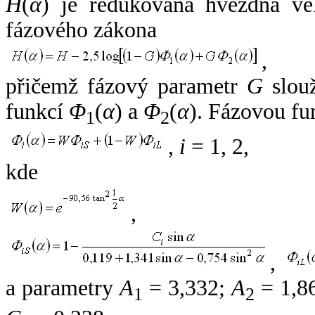
H
(
α
) je redukovaná hvězdná vel
fázového zákona
,
přičemž fázový parametr
G
slouž
funkcí
Φ
(
α
) a
Φ
(
α
). Fázovou fu
1
2
,
i
= 1, 2,
kde
,
,
a parametry
A
= 3,332;
A
= 1,8
1
2