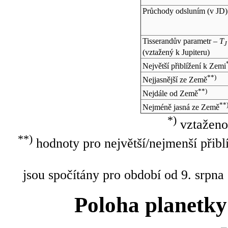
Průchody odsluním (v
JD
)
Tisserandův parametr –
T
J
(vztažený k Jupiteru)
Největší přiblížení k Zemi
**)
Nejjasnější ze Země
**)
Nejdále od Země
**
Nejméně jasná ze Země
*)
vztaženo
**)
hodnoty pro největší/nejmenší přibl
jsou spočítány pro období od 9. srpna
Poloha planetky