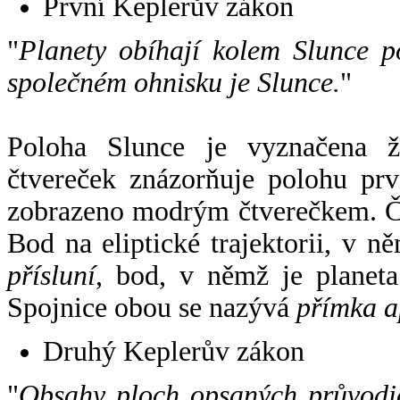
První Keplerův zákon
"
Planety obíhají kolem Slunce p
společném ohnisku je Slunce.
"
Poloha Slunce je vyznačena 
čtvereček znázorňuje polohu pr
zobrazeno modrým čtverečkem. Če
Bod na eliptické trajektorii, v n
přísluní
, bod, v němž je planet
Spojnice obou se nazývá
přímka a
Druhý Keplerův zákon
"
Obsahy ploch opsaných průvodič