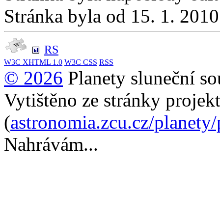
Stránka byla od 15. 1. 201
RS
W3C
XHTML 1.0
W3C
CSS
RSS
© 2026
Planety sluneční so
Vytištěno ze stránky projek
(
astronomia.zcu.cz/planety
Nahrávám...