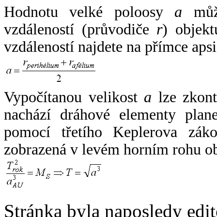
Hodnotu velké poloosy
a
může
vzdáleností (průvodiče
r
) objekt
vzdáleností najdete na přímce apsi
Vypočítanou velikost
a
lze zkont
nachází dráhové elementy plane
pomocí třetího Keplerova zák
zobrazená v levém horním rohu o
Stránka byla naposledy edi