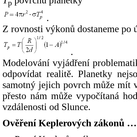
T
povrchu planetky
p
.
Z rovnosti výkonů dostaneme po 
.
Modelování vyjádření problemati
odpovídat realitě. Planetky nejso
samotný jejich povrch může mít v
přesto nám může vypočítaná hodn
vzdálenosti od Slunce.
Ověření Keplerových zákonů …