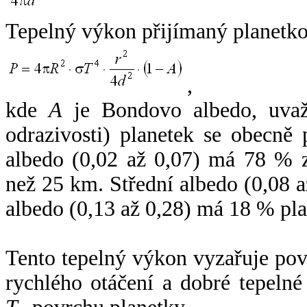
Tepelný výkon přijímaný planetko
,
kde
A
je Bondovo albedo, uvaž
odrazivosti) planetek se obecně
albedo (0,02 až 0,07) má 78 % z
než 25 km. Střední albedo (0,08 
albedo (0,13 až 0,28) má 18 % pla
Tento tepelný výkon vyzařuje po
rychlého otáčení a dobré tepelné