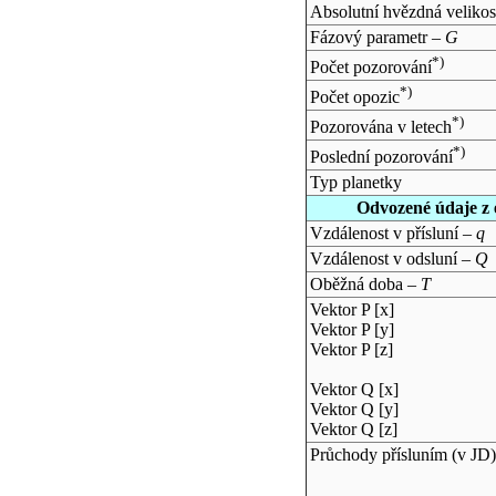
Absolutní hvězdná velikos
Fázový parametr –
G
*)
Počet pozorování
*)
Počet opozic
*)
Pozorována v letech
*)
Poslední pozorování
Typ planetky
Odvozené údaje z 
Vzdálenost v přísluní –
q
Vzdálenost v odsluní –
Q
Oběžná doba –
T
Vektor P [x]
Vektor P [y]
Vektor P [z]
Vektor Q [x]
Vektor Q [y]
Vektor Q [z]
Průchody přísluním (v
JD
)