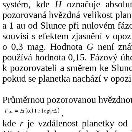
systém, kde
H
označuje absolut
pozorovaná hvězdná velikost plan
a 1 au od Slunce při nulovém fá
souvisí s efektem zjasnění v opoz
o 0,3 mag. Hodnota
G
není zná
používá hodnota 0,15. Fázový úh
k pozorovateli a směrem ke Slunc
pokud se planetka nachází v opozi
Průměrnou pozorovanou hvězdnou 
,
kde
r
je vzdálenost planetky od