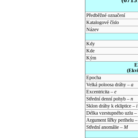
Předběžné označení
Katalogové číslo
Název
Kdy
Kde
Kým
E
(Ekv
Epocha
Velká poloosa dráhy –
a
Excentricita –
e
Střední denní pohyb –
n
Sklon dráhy k ekliptice –
i
Délka vzestupného uzlu –
Argument šířky perihelu 
Střední anomálie –
M