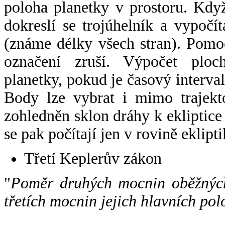
poloha planetky v prostoru. Kdy
dokreslí se trojúhelník a vypoč
(známe délky všech stran). Pomo
označení zruší. Výpočet ploch
planetky, pokud je časový interval
Body lze vybrat i mimo trajekto
zohledněn sklon dráhy k ekliptice
se pak počítají jen v rovině eklipti
Třetí Keplerův zákon
"
Poměr druhých mocnin oběžných
třetích mocnin jejich hlavních pol