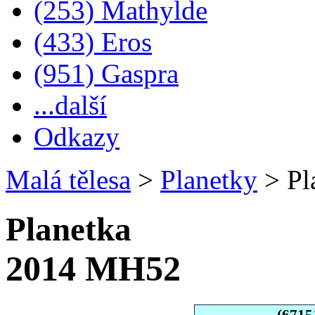
(253) Mathylde
(433) Eros
(951) Gaspra
...další
Odkazy
Malá tělesa
>
Planetky
>
Pl
Planetka
2014 MH52
(6715