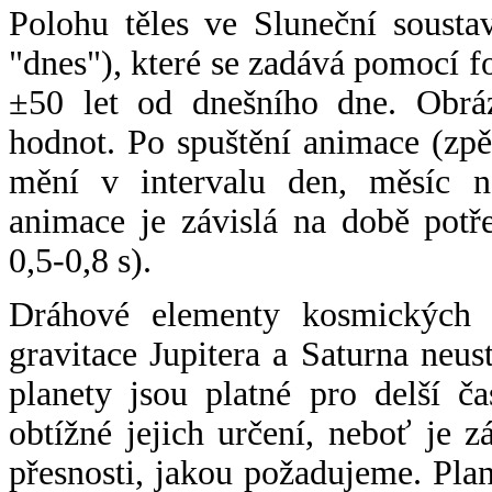
Polohu těles ve Sluneční sousta
"dnes"), které se zadává pomocí 
±50 let od dnešního dne. Obráz
hodnot. Po spuštění animace (zpě
mění v intervalu den, měsíc ne
animace je závislá na době potř
0,5-0,8 s).
Dráhové elementy kosmických t
gravitace Jupitera a Saturna neu
planety jsou platné pro delší č
obtížné jejich určení, neboť je 
přesnosti, jakou požadujeme. Pla