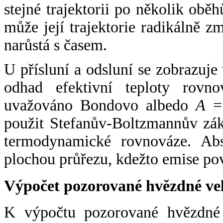
stejné trajektorii po několik oběh
může její trajektorie radikálně zm
narůstá s časem.
U přísluní a odsluní se zobrazuje
odhad efektivní teploty rovno
uvažováno Bondovo albedo
A
= 
použit Stefanův-Boltzmannův zák
termodynamické rovnováze. Abs
plochou průřezu, kdežto emise po
Výpočet pozorované hvězdné ve
K výpočtu pozorované hvězdné v