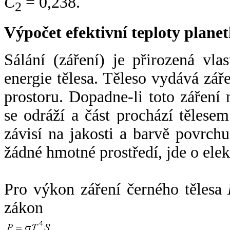
C
= 0,238.
2
Výpočet efektivní teploty plan
Sálání (záření) je přirozená vla
energie tělesa. Těleso vydává zá
prostoru. Dopadne-li toto záření n
se odráží a část prochází tělesem
závisí na jakosti a barvě povrch
žádné hmotné prostředí, jde o ele
Pro výkon záření černého tělesa
zákon