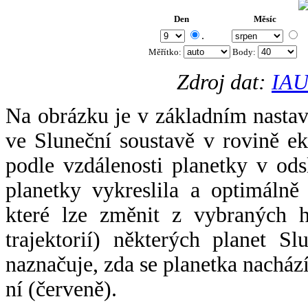
Den
Měsíc
.
Měřítko:
Body
:
Zdroj dat:
IAU
Na obrázku je v základním nastav
ve Sluneční soustavě v rovině ek
podle vzdálenosti planetky v odsl
planetky vykreslila a optimálně
které lze změnit z vybraných h
trajektorií) některých planet Sl
naznačuje, zda se planetka nacház
ní (červeně).