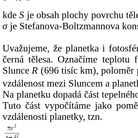
kde
S
je obsah plochy povrchu těl
σ
je Stefanova-Boltzmannova kons
Uvažujeme, že planetka i fotosfér
černá tělesa. Označíme teplotu 
Slunce
R
(696 tisíc km), poloměr
vzdálenost mezi Sluncem a plane
Na planetku dopadá část tepelnéh
Tuto část vypočítáme jako pomě
vzdálenosti planetky, tzn.