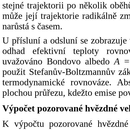
stejné trajektorii po několik oběh
může její trajektorie radikálně zm
narůstá s časem.
U přísluní a odsluní se zobrazuje
odhad efektivní teploty rovno
uvažováno Bondovo albedo
A
= 
použit Stefanův-Boltzmannův zák
termodynamické rovnováze. Abs
plochou průřezu, kdežto emise po
Výpočet pozorované hvězdné ve
K výpočtu pozorované hvězdné v