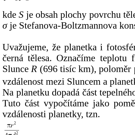
kde
S
je obsah plochy povrchu těl
σ
je Stefanova-Boltzmannova kons
Uvažujeme, že planetka i fotosfér
černá tělesa. Označíme teplotu 
Slunce
R
(696 tisíc km), poloměr
vzdálenost mezi Sluncem a plane
Na planetku dopadá část tepelnéh
Tuto část vypočítáme jako pomě
vzdálenosti planetky, tzn.