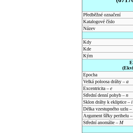
Předběžné označení
Katalogové číslo
Název
Kdy
Kde
Kým
E
(Ekv
Epocha
Velká poloosa dráhy –
a
Excentricita –
e
Střední denní pohyb –
n
Sklon dráhy k ekliptice –
i
Délka vzestupného uzlu –
Argument šířky perihelu 
Střední anomálie –
M