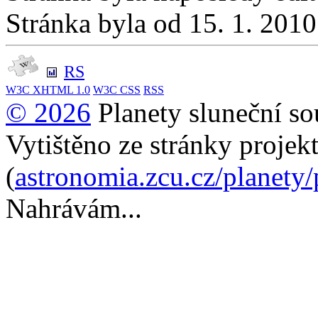
Stránka byla od 15. 1. 201
RS
W3C
XHTML 1.0
W3C
CSS
RSS
© 2026
Planety sluneční so
Vytištěno ze stránky projek
(
astronomia.zcu.cz/planety
Nahrávám...