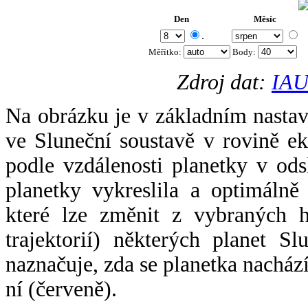
Den
Měsíc
.
Měřítko:
Body
:
Zdroj dat:
IAU
Na obrázku je v základním nastav
ve Sluneční soustavě v rovině ek
podle vzdálenosti planetky v odsl
planetky vykreslila a optimálně
které lze změnit z vybraných h
trajektorií) některých planet Sl
naznačuje, zda se planetka nacház
ní (červeně).