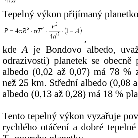
Tepelný výkon přijímaný planetko
,
kde
A
je Bondovo albedo, uvaž
odrazivosti) planetek se obecně
albedo (0,02 až 0,07) má 78 % z
než 25 km. Střední albedo (0,08 
albedo (0,13 až 0,28) má 18 % pla
Tento tepelný výkon vyzařuje po
rychlého otáčení a dobré tepelné