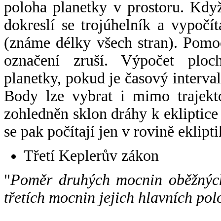
poloha planetky v prostoru. Kdy
dokreslí se trojúhelník a vypoč
(známe délky všech stran). Pomo
označení zruší. Výpočet ploch
planetky, pokud je časový interval
Body lze vybrat i mimo trajekto
zohledněn sklon dráhy k ekliptice
se pak počítají jen v rovině eklipti
Třetí Keplerův zákon
"
Poměr druhých mocnin oběžných
třetích mocnin jejich hlavních pol