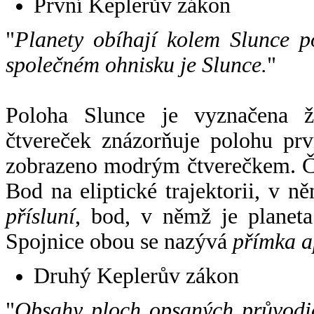
První Keplerův zákon
"
Planety obíhají kolem Slunce p
společném ohnisku je Slunce.
"
Poloha Slunce je vyznačena 
čtvereček znázorňuje polohu pr
zobrazeno modrým čtverečkem. Če
Bod na eliptické trajektorii, v n
přísluní
, bod, v němž je planet
Spojnice obou se nazývá
přímka a
Druhý Keplerův zákon
"
Obsahy ploch opsaných průvodič