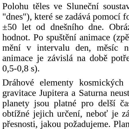
Polohu těles ve Sluneční sousta
"dnes"), které se zadává pomocí 
±50 let od dnešního dne. Obráz
hodnot. Po spuštění animace (zpě
mění v intervalu den, měsíc ne
animace je závislá na době potř
0,5-0,8 s).
Dráhové elementy kosmických t
gravitace Jupitera a Saturna neu
planety jsou platné pro delší č
obtížné jejich určení, neboť je 
přesnosti, jakou požadujeme. Pla