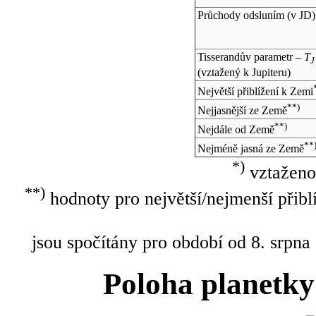
Průchody odsluním (v
JD
)
Tisserandův parametr –
T
J
(vztažený k Jupiteru)
Největší přiblížení k Zemi
**)
Nejjasnější ze Země
**)
Nejdále od Země
**
Nejméně jasná ze Země
*)
vztaženo
**)
hodnoty pro největší/nejmenší přibl
jsou spočítány pro období od 8. srpna
Poloha planetky