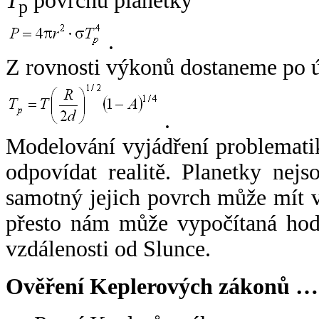
T
povrchu planetky
p
.
Z rovnosti výkonů dostaneme po 
.
Modelování vyjádření problemati
odpovídat realitě. Planetky nejso
samotný jejich povrch může mít v
přesto nám může vypočítaná hodn
vzdálenosti od Slunce.
Ověření Keplerových zákonů …