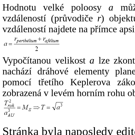
Hodnotu velké poloosy
a
může
vzdáleností (průvodiče
r
) objekt
vzdáleností najdete na přímce apsi
Vypočítanou velikost
a
lze zkont
nachází dráhové elementy plane
pomocí třetího Keplerova zák
zobrazená v levém horním rohu o
Stránka byla naposledy edi