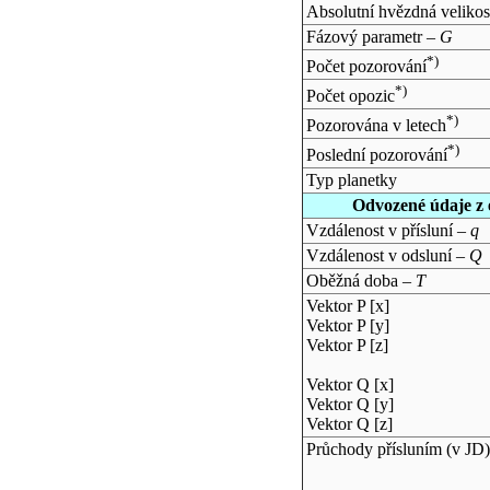
Absolutní hvězdná velikos
Fázový parametr –
G
*)
Počet pozorování
*)
Počet opozic
*)
Pozorována v letech
*)
Poslední pozorování
Typ planetky
Odvozené údaje z 
Vzdálenost v přísluní –
q
Vzdálenost v odsluní –
Q
Oběžná doba –
T
Vektor P [x]
Vektor P [y]
Vektor P [z]
Vektor Q [x]
Vektor Q [y]
Vektor Q [z]
Průchody přísluním (v
JD
)