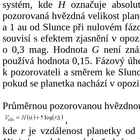
systém, kde
H
označuje absolut
pozorovaná hvězdná velikost plan
a 1 au od Slunce při nulovém fá
souvisí s efektem zjasnění v opoz
o 0,3 mag. Hodnota
G
není zná
používá hodnota 0,15. Fázový úh
k pozorovateli a směrem ke Slunc
pokud se planetka nachází v opozi
Průměrnou pozorovanou hvězdnou 
,
kde
r
je vzdálenost planetky od