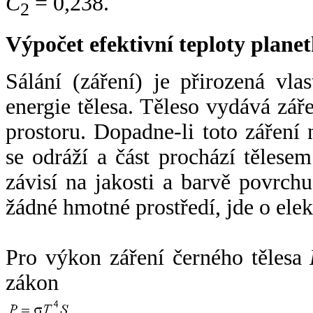
C
= 0,238.
2
Výpočet efektivní teploty plan
Sálání (záření) je přirozená vla
energie tělesa. Těleso vydává zá
prostoru. Dopadne-li toto záření n
se odráží a část prochází tělesem
závisí na jakosti a barvě povrch
žádné hmotné prostředí, jde o ele
Pro výkon záření černého tělesa
zákon