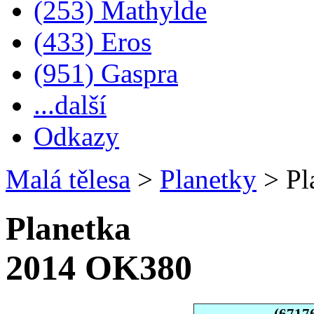
(253) Mathylde
(433) Eros
(951) Gaspra
...další
Odkazy
Malá tělesa
>
Planetky
>
Pl
Planetka
2014 OK380
(6717