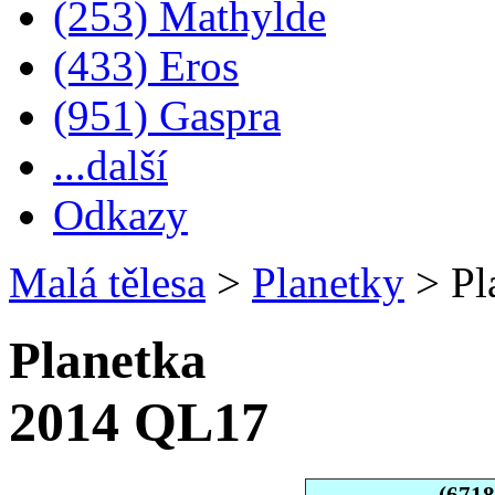
(253) Mathylde
(433) Eros
(951) Gaspra
...další
Odkazy
Malá tělesa
>
Planetky
>
Pl
Planetka
2014 QL17
(671