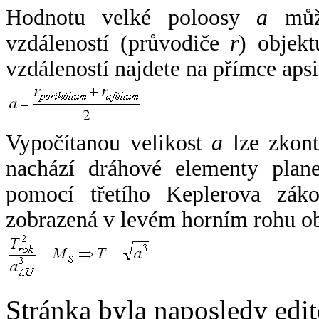
Hodnotu velké poloosy
a
může
vzdáleností (průvodiče
r
) objekt
vzdáleností najdete na přímce apsi
Vypočítanou velikost
a
lze zkont
nachází dráhové elementy plane
pomocí třetího Keplerova zák
zobrazená v levém horním rohu o
Stránka byla naposledy edi