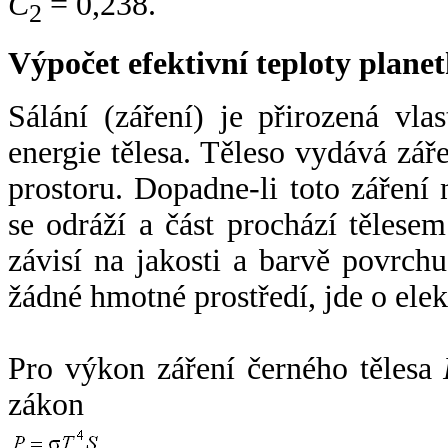
C
= 0,238.
2
Výpočet efektivní teploty plan
Sálání (záření) je přirozená vla
energie tělesa. Těleso vydává zá
prostoru. Dopadne-li toto záření n
se odráží a část prochází tělesem
závisí na jakosti a barvě povrch
žádné hmotné prostředí, jde o ele
Pro výkon záření černého tělesa
zákon