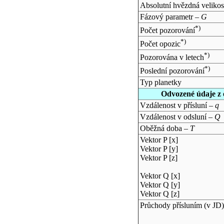
Absolutní hvězdná velikos
Fázový parametr –
G
*)
Počet pozorování
*)
Počet opozic
*)
Pozorována v letech
*)
Poslední pozorování
Typ planetky
Odvozené údaje z 
Vzdálenost v přísluní –
q
Vzdálenost v odsluní –
Q
Oběžná doba –
T
Vektor P [x]
Vektor P [y]
Vektor P [z]
Vektor Q [x]
Vektor Q [y]
Vektor Q [z]
Průchody přísluním (v
JD
)