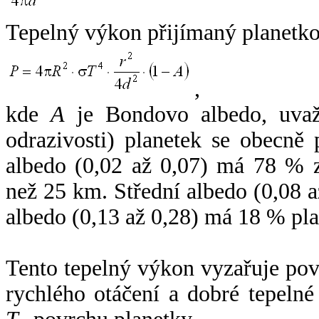
Tepelný výkon přijímaný planetko
,
kde
A
je Bondovo albedo, uvaž
odrazivosti) planetek se obecně
albedo (0,02 až 0,07) má 78 % z
než 25 km. Střední albedo (0,08 
albedo (0,13 až 0,28) má 18 % pla
Tento tepelný výkon vyzařuje po
rychlého otáčení a dobré tepelné