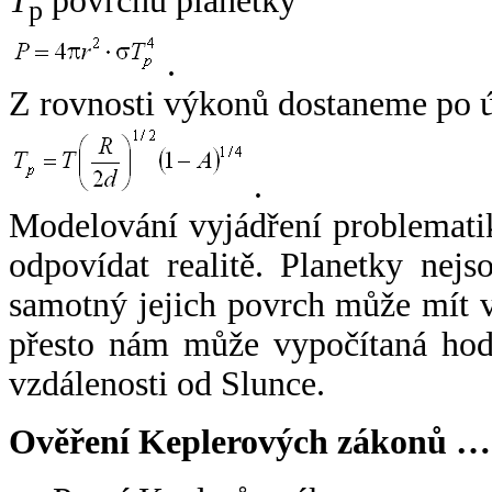
T
povrchu planetky
p
.
Z rovnosti výkonů dostaneme po 
.
Modelování vyjádření problemati
odpovídat realitě. Planetky nejso
samotný jejich povrch může mít v
přesto nám může vypočítaná hodn
vzdálenosti od Slunce.
Ověření Keplerových zákonů …