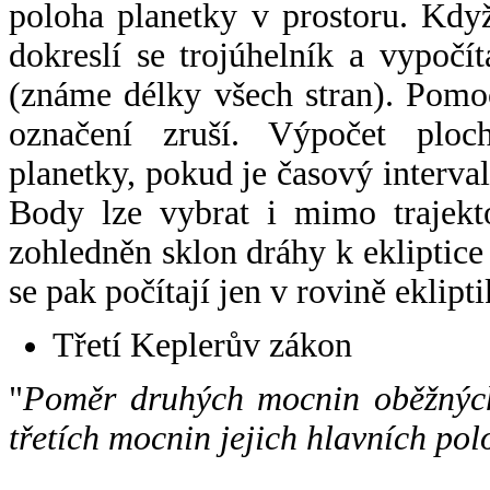
poloha planetky v prostoru. Kdy
dokreslí se trojúhelník a vypoč
(známe délky všech stran). Pomo
označení zruší. Výpočet ploch
planetky, pokud je časový interval
Body lze vybrat i mimo trajekto
zohledněn sklon dráhy k ekliptice
se pak počítají jen v rovině eklipti
Třetí Keplerův zákon
"
Poměr druhých mocnin oběžných
třetích mocnin jejich hlavních pol