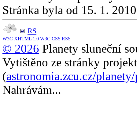
Stránka byla od 15. 1. 201
RS
W3C
XHTML 1.0
W3C
CSS
RSS
© 2026
Planety sluneční so
Vytištěno ze stránky projek
(
astronomia.zcu.cz/planety
Nahrávám...