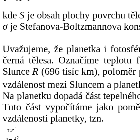
kde
S
je obsah plochy povrchu těl
σ
je Stefanova-Boltzmannova kons
Uvažujeme, že planetka i fotosfér
černá tělesa. Označíme teplotu 
Slunce
R
(696 tisíc km), poloměr
vzdálenost mezi Sluncem a plane
Na planetku dopadá část tepelnéh
Tuto část vypočítáme jako pomě
vzdálenosti planetky, tzn.