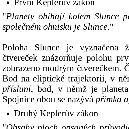
První Keplerův zákon
"
Planety obíhají kolem Slunce p
společném ohnisku je Slunce.
"
Poloha Slunce je vyznačena 
čtvereček znázorňuje polohu pr
zobrazeno modrým čtverečkem. Če
Bod na eliptické trajektorii, v n
přísluní
, bod, v němž je planet
Spojnice obou se nazývá
přímka a
Druhý Keplerův zákon
"
Obsahy ploch opsaných průvodič