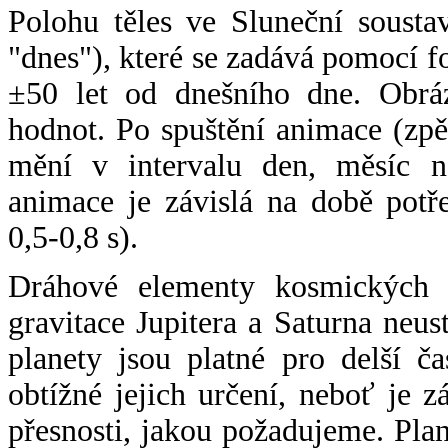
Polohu těles ve Sluneční sousta
"dnes"), které se zadává pomocí 
±50 let od dnešního dne. Obráz
hodnot. Po spuštění animace (zpě
mění v intervalu den, měsíc ne
animace je závislá na době potř
0,5-0,8 s).
Dráhové elementy kosmických t
gravitace Jupitera a Saturna neu
planety jsou platné pro delší č
obtížné jejich určení, neboť je 
přesnosti, jakou požadujeme. Pla