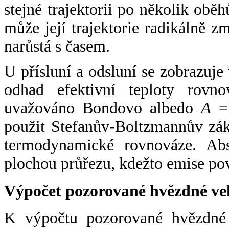
stejné trajektorii po několik oběh
může její trajektorie radikálně zm
narůstá s časem.
U přísluní a odsluní se zobrazuje
odhad efektivní teploty rovno
uvažováno Bondovo albedo
A
= 
použit Stefanův-Boltzmannův zák
termodynamické rovnováze. Abs
plochou průřezu, kdežto emise po
Výpočet pozorované hvězdné ve
K výpočtu pozorované hvězdné v