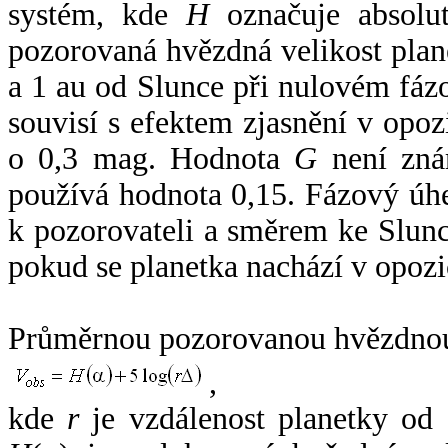
systém, kde
H
označuje absolut
pozorovaná hvězdná velikost plan
a 1 au od Slunce při nulovém fá
souvisí s efektem zjasnění v opoz
o 0,3 mag. Hodnota
G
není zná
používá hodnota 0,15. Fázový úh
k pozorovateli a směrem ke Slunc
pokud se planetka nachází v opozi
Průměrnou pozorovanou hvězdnou 
,
kde
r
je vzdálenost planetky od