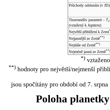
Průchody odsluním (v
JD
)
Tisserandův parametr –
T
J
(vztažený k Jupiteru)
Největší přiblížení k Zemi
**)
Nejjasnější ze Země
**)
Nejdále od Země
**
Nejméně jasná ze Země
*)
vztaženo
**)
hodnoty pro největší/nejmenší přibl
jsou spočítány pro období od 7. srpna
Poloha planetky