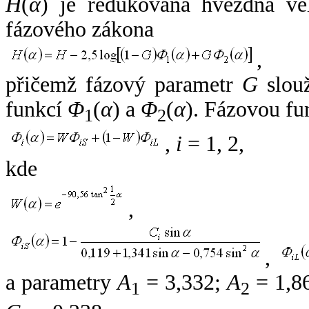
H
(
α
) je redukovaná hvězdná vel
fázového zákona
,
přičemž fázový parametr
G
slouž
funkcí
Φ
(
α
) a
Φ
(
α
). Fázovou fu
1
2
,
i
= 1, 2,
kde
,
,
a parametry
A
= 3,332;
A
= 1,8
1
2