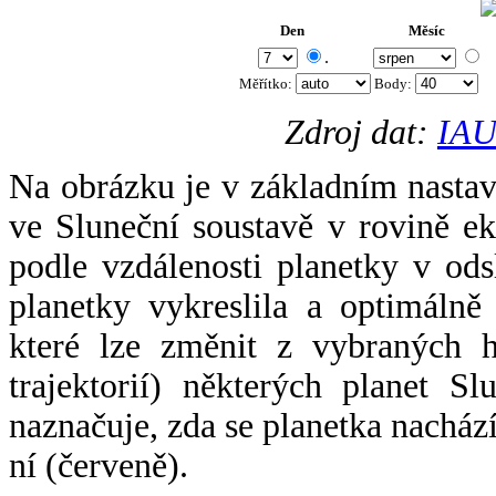
Den
Měsíc
.
Měřítko:
Body
:
Zdroj dat:
IAU
Na obrázku je v základním nastav
ve Sluneční soustavě v rovině ek
podle vzdálenosti planetky v odsl
planetky vykreslila a optimálně
které lze změnit z vybraných h
trajektorií) některých planet Sl
naznačuje, zda se planetka nacház
ní (červeně).