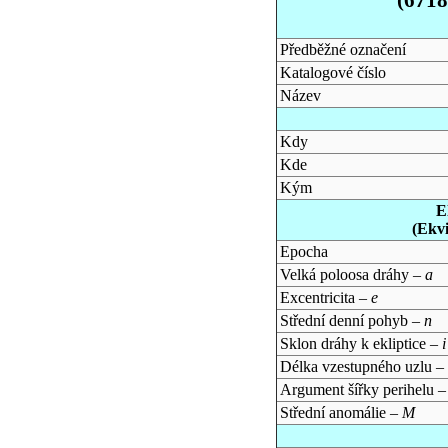
Předběžné označení
Katalogové číslo
Název
Kdy
Kde
Kým
E
(Ekv
Epocha
Velká poloosa dráhy –
a
Excentricita –
e
Střední denní pohyb –
n
Sklon dráhy k ekliptice –
i
Délka vzestupného uzlu –
Argument šířky perihelu 
Střední anomálie –
M