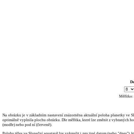
D
Měřítko
Na obrázku je v základním nastavení znázorněna aktuální poloha planetky ve Slun
optimálně vyplnila plochu obrázku. Dle měřítka, které lze změnit z vybraných hod
(modře) nebo pod ní (červeně).
Polohu těles ve Sluneční soustavě lze vykreslit i pro jiné datum (nebo "dnes")