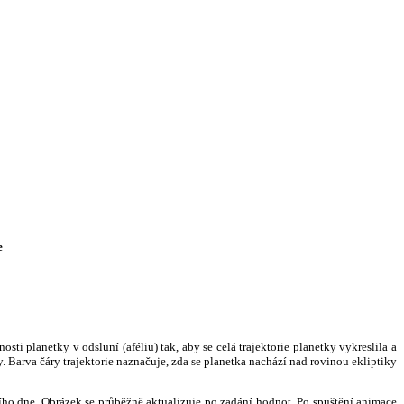
e
i planetky v odsluní (aféliu) tak, aby se celá trajektorie planetky vykreslila a
. Barva čáry trajektorie naznačuje, zda se planetka nachází nad rovinou ekliptiky
ního dne. Obrázek se průběžně aktualizuje po zadání hodnot. Po spuštění animace