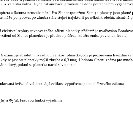
k (uživatelská volba). Rychlost animace je závislá na době potřebné pro vygenerová
itera a Saturna neustále mění. Pro Slunce (potažmo Zemi) a planety jsou platné p
 může pohybovat po zhruba stále stejné trajektorii po několik oběhů, nicméně při p
had efektivní teploty rovnovážného záření planetky, přičemž je uvažováno Bondov
záření od Slunce planetkou je plochou průřezu, kdežto emise povrchem koule.
e
H
označuje absolutní hvězdnou velikost planetky, což je pozorovaná hvězdná veli
i, kdy se jasnost planetky zvýší zhruba o 0,3 mag. Hodnota
G
není známa pro mnoho 
Je nulový, pokud se planetka nachází v opozici.
edukovaná hvězdná velikost. Její velikost vypočteme pomocí fázového zákona
(
α
) a
Φ
(
α
). Fázovou funkci vyjádříme
1
2