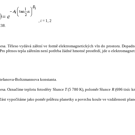
,
i
= 1, 2
238.
tělesa. Těleso vydává záření ve formě elektromagnetických vln do prostoru. Dopadne-l
u. Pro přenos tepla zářením není potřeba žádné hmotné prostředí, jde o elektromagnet
tefanova-Boltzmannova konstanta.
tělesa. Označíme teplotu fotosféry Slunce
T
(5 780 K), poloměr Slunce
R
(696 tisíc k
část vypočítáme jako poměr průřezu planetky a povrchu koule ve vzdálenosti plane