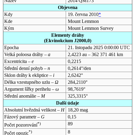
Název
2014 QM173
Objevena
Kdy
19. června 2010
*
Kde
Mount Lemmon
Kým
Mount Lemmon Survey
Elementy dráhy
(Ekvinokcium J2000,0)
Epocha
21. listopadu 2025 0:00:00 UTC
Velká poloosa dráhy –
a
2,4223 au – 362 371 461 km
Excentricita –
e
0,2215
Střední denní pohyb –
n
0,2614°/den
Sklon dráhy k ekliptice –
i
2,6242°
Délka vzestupného uzlu –
Ω
284,2110°
Argument šířky perihelu –
ω
98,7619°
Střední anomálie –
M
325,3315°
Další údaje
Absolutní hvězdná velikost –
H
18,20 mag
Fázový parametr –
G
0,15
*)
89
Počet pozorování
*)
8
Počet opozic