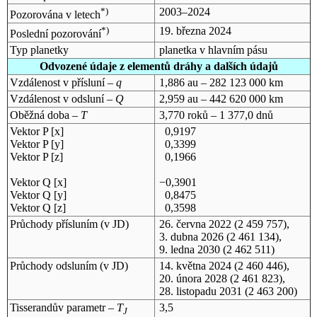
*)
2003–2024
Pozorována v letech
*)
19. března 2024
Poslední pozorování
Typ planetky
planetka v hlavním pásu
Odvozené údaje z elementů dráhy a dalších údajů
Vzdálenost v přísluní –
q
1,886 au – 282 123 000 km
Vzdálenost v odsluní –
Q
2,959 au – 442 620 000 km
Oběžná doba –
T
3,770 roků – 1 377,0 dnů
Vektor P [x]
0,9197
Vektor P [y]
0,3399
Vektor P [z]
0,1966
Vektor Q [x]
−0,3901
Vektor Q [y]
0,8475
Vektor Q [z]
0,3598
Průchody přísluním (v
JD
)
26. června 2022
(2 459 757),
3. dubna 2026
(2 461 134),
9. ledna 2030
(2 462 511)
Průchody odsluním (v
JD
)
14. května 2024
(2 460 446),
20. února 2028
(2 461 823),
28. listopadu 2031
(2 463 200)
Tisserandův parametr –
T
3,5
J