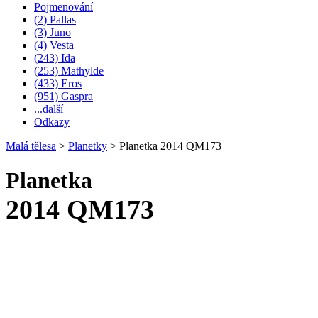
Pojmenování
(2) Pallas
(3) Juno
(4) Vesta
(243) Ida
(253) Mathylde
(433) Eros
(951) Gaspra
...další
Odkazy
Malá tělesa
>
Planetky
>
Planetka 2014 QM173
Planetka
2014 QM173