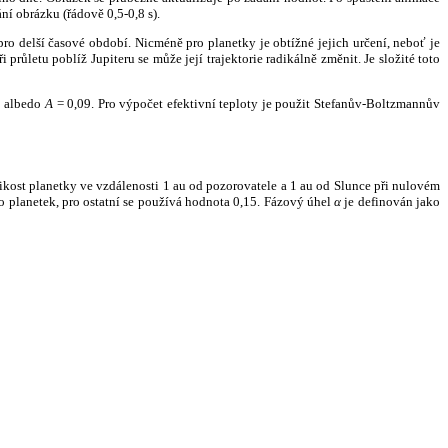
ní obrázku (řádově 0,5-0,8 s).
ro delší časové období. Nicméně pro planetky je obtížné jejich určení, neboť je
růletu poblíž Jupiteru se může její trajektorie radikálně změnit. Je složité toto
o albedo
A
= 0,09. Pro výpočet efektivní teploty je použit Stefanův-Boltzmannův
kost planetky ve vzdálenosti 1 au od pozorovatele a 1 au od Slunce při nulovém
planetek, pro ostatní se používá hodnota 0,15. Fázový úhel
α
je definován jako