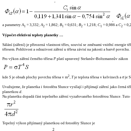
,
,
a parametry
A
= 3,332;
A
= 1,862;
B
= 0,631;
B
= 1,218;
C
= 0,986 a
C
= 0,
1
2
1
2
1
2
Výpočet efektivní teploty planetky …
Sálání (záření) je přirozená vlastnost těles, souvisí se změnami vnitřní energie 
tělesem. Pohltivost a odrazivost záření u tělesa závisí na jakosti a barvě povrch
Pro výkon záření černého tělesa
P
platí upravený Stefanův-Boltzmannův zákon
2
kde
S
je obsah plochy povrchu tělesa v m
,
T
je teplota tělesa v kelvinech a
σ
je S
Uvažujeme, že planetka i fotosféra Slunce vysílají i přijímají záření jako černá 
planetkou
d
.
Na planetku dopadá část tepelného záření vyzařovaného fotosférou Slunce. Tuto 
Tepelný výkon přijímaný planetkou od fotosféry Slunce je