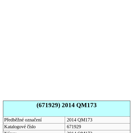
(671929) 2014 QM173
Předběžné označení
2014 QM173
Katalogové číslo
671929