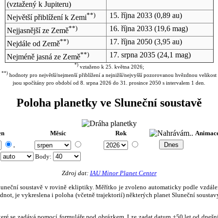
(vztažený k Jupiteru)
**)
15. října 2033
(0,89 au)
Největší přiblížení k Zemi
**)
16. října 2033
(19,6 mag)
Nejjasnější ze Země
**)
17. října 2050
(3,95 au)
Nejdále od Země
**)
17. srpna 2035
(24,1 mag)
Nejméně jasná ze Země
*)
vztaženo k 25. května 2026;
**)
hodnoty pro největší/nejmenší přiblížení a nejnižší/nejvyšší pozorovanou hvězdnou velikost
jsou spočítány pro období od 8. srpna 2026 do 31. prosince 2050 s intervalem 1 den.
Poloha planetky ve Sluneční soustavě
en
Měsíc
Rok
Animac
.
:
Body
:
Zdroj dat:
IAU Minor Planet Center
eční soustavě v rovině ekliptiky. Měřítko je zvoleno automaticky podle vzdálenost
not, je vykreslena i poloha (včetně trajektorií) některých planet Sluneční soustavy
, které se zadává pomocí formuláře pod obrázkem. Lze zadat datum ±50 let od dneš