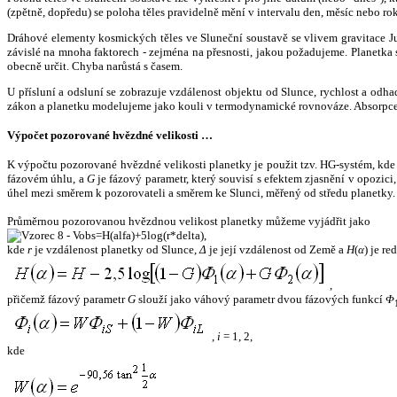
(zpětně, dopředu) se poloha těles pravidelně mění v intervalu den, měsíc nebo ro
Dráhové elementy kosmických těles ve Sluneční soustavě se vlivem gravitace Jup
závislé na mnoha faktorech - zejména na přesnosti, jakou požadujeme. Planetka se
obecně určit. Chyba narůstá s časem.
U přísluní a odsluní se zobrazuje vzdálenost objektu od Slunce, rychlost a od
zákon a planetku modelujeme jako kouli v termodynamické rovnováze. Absorpce 
Výpočet pozorované hvězdné velikosti …
K výpočtu pozorované hvězdné velikosti planetky je použit tzv. HG-systém, kd
fázovém úhlu, a
G
je fázový parametr, který souvisí s efektem zjasnění v opozic
úhel mezi směrem k pozorovateli a směrem ke Slunci, měřený od středu planetky. 
Průměrnou pozorovanou hvězdnou velikost planetky můžeme vyjádřit jako
,
kde
r
je vzdálenost planetky od Slunce,
Δ
je její vzdálenost od Země a
H
(
α
) je r
,
přičemž fázový parametr
G
slouží jako váhový parametr dvou fázových funkcí
Φ
,
i
= 1, 2,
kde