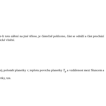
i toto záření na jiné těleso, je částečně pohlceno, část se odráží a část prochází
ické vlnění.
m), poloměr planetky
r
, teplotu povrchu planetky
T
a vzdálenost mezi Sluncem a
p
tky, tzn.