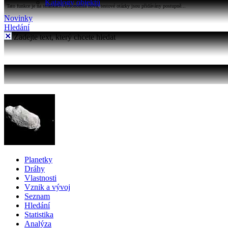
Katalogy objektů
Tato funkce je na stránkách Astronomia nová, testové otázky jsou přidávány postupně...
Novinky
Hledání
Zadejte text, který chcete hledat
Planetky
Dráhy
Vlastnosti
Vznik a vývoj
Seznam
Hledání
Statistika
Analýza