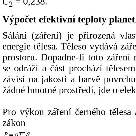
C
= 0,238.
2
Výpočet efektivní teploty plan
Sálání (záření) je přirozená vla
energie tělesa. Těleso vydává zá
prostoru. Dopadne-li toto záření n
se odráží a část prochází tělesem
závisí na jakosti a barvě povrch
žádné hmotné prostředí, jde o ele
Pro výkon záření černého tělesa
zákon