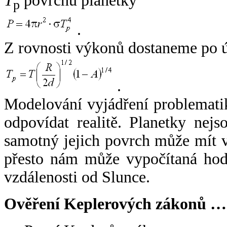
T
povrchu planetky
p
.
Z rovnosti výkonů dostaneme po 
.
Modelování vyjádření problemati
odpovídat realitě. Planetky nejso
samotný jejich povrch může mít v
přesto nám může vypočítaná hodn
vzdálenosti od Slunce.
Ověření Keplerových zákonů …