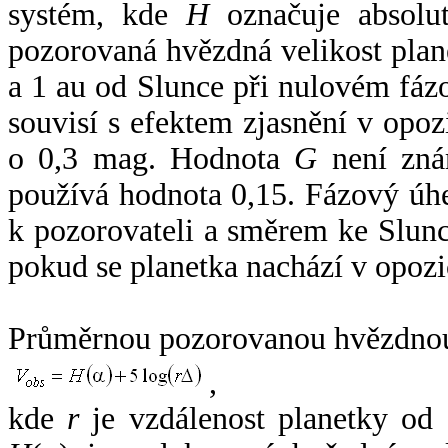
systém, kde
H
označuje absolut
pozorovaná hvězdná velikost plan
a 1 au od Slunce při nulovém fá
souvisí s efektem zjasnění v opoz
o 0,3 mag. Hodnota
G
není zná
používá hodnota 0,15. Fázový úh
k pozorovateli a směrem ke Slunc
pokud se planetka nachází v opozi
Průměrnou pozorovanou hvězdnou 
,
kde
r
je vzdálenost planetky od