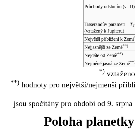
Průchody odsluním (v
JD
)
Tisserandův parametr –
T
J
(vztažený k Jupiteru)
Největší přiblížení k Zemi
**)
Nejjasnější ze Země
**)
Nejdále od Země
**
Nejméně jasná ze Země
*)
vztaženo
**)
hodnoty pro největší/nejmenší přibl
jsou spočítány pro období od 9. srpna
Poloha planetky