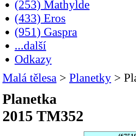
(253) Mathylde
(433) Eros
(951) Gaspra
...další
Odkazy
Malá tělesa
>
Planetky
>
Pl
Planetka
2015 TM352
(6751