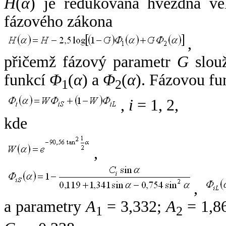
H
(
α
) je redukovaná hvězdná vel
fázového zákona
,
přičemž fázový parametr
G
slouž
funkcí
Φ
(
α
) a
Φ
(
α
). Fázovou fu
1
2
,
i
= 1, 2,
kde
,
,
a parametry
A
= 3,332;
A
= 1,8
1
2