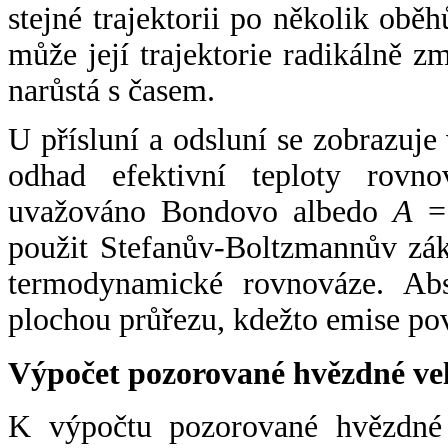
stejné trajektorii po několik oběh
může její trajektorie radikálně zm
narůstá s časem.
U přísluní a odsluní se zobrazuje
odhad efektivní teploty rovno
uvažováno Bondovo albedo
A
= 
použit Stefanův-Boltzmannův zák
termodynamické rovnováze. Abs
plochou průřezu, kdežto emise po
Výpočet pozorované hvězdné ve
K výpočtu pozorované hvězdné v