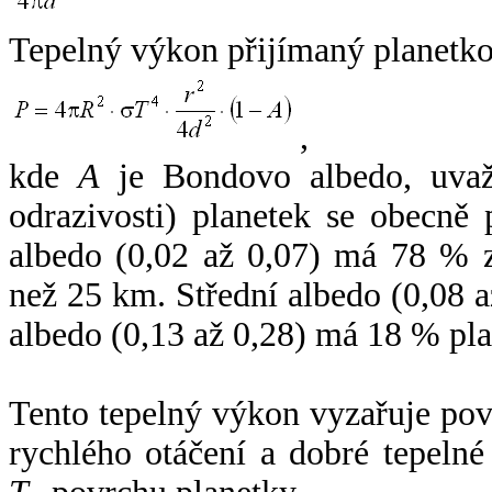
Tepelný výkon přijímaný planetko
,
kde
A
je Bondovo albedo, uvaž
odrazivosti) planetek se obecně
albedo (0,02 až 0,07) má 78 % z
než 25 km. Střední albedo (0,08 
albedo (0,13 až 0,28) má 18 % pla
Tento tepelný výkon vyzařuje po
rychlého otáčení a dobré tepelné