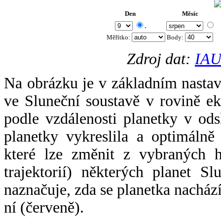
Den
Měsíc
.
Měřítko:
Body
:
Zdroj dat:
IAU
Na obrázku je v základním nastav
ve Sluneční soustavě v rovině ek
podle vzdálenosti planetky v odsl
planetky vykreslila a optimálně
které lze změnit z vybraných h
trajektorií) některých planet Sl
naznačuje, zda se planetka nacház
ní (červeně).