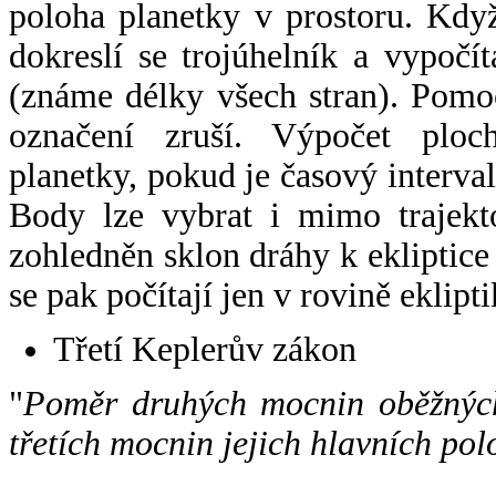
poloha planetky v prostoru. Kdy
dokreslí se trojúhelník a vypoč
(známe délky všech stran). Pomo
označení zruší. Výpočet ploch
planetky, pokud je časový interval
Body lze vybrat i mimo trajekto
zohledněn sklon dráhy k ekliptice
se pak počítají jen v rovině eklipti
Třetí Keplerův zákon
"
Poměr druhých mocnin oběžných
třetích mocnin jejich hlavních pol