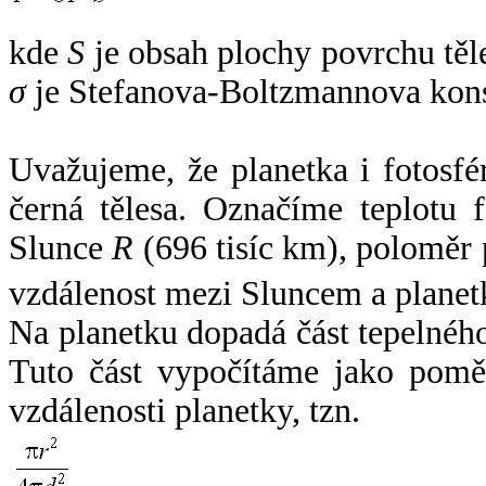
kde
S
je obsah plochy povrchu těl
σ
je Stefanova-Boltzmannova kons
Uvažujeme, že planetka i fotosfér
černá tělesa. Označíme teplotu 
Slunce
R
(696 tisíc km), poloměr
vzdálenost mezi Sluncem a plane
Na planetku dopadá část tepelnéh
Tuto část vypočítáme jako pomě
vzdálenosti planetky, tzn.