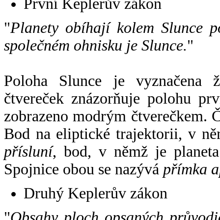
První Keplerův zákon
"
Planety obíhají kolem Slunce p
společném ohnisku je Slunce.
"
Poloha Slunce je vyznačena 
čtvereček znázorňuje polohu pr
zobrazeno modrým čtverečkem. Če
Bod na eliptické trajektorii, v n
přísluní
, bod, v němž je planet
Spojnice obou se nazývá
přímka a
Druhý Keplerův zákon
"
Obsahy ploch opsaných průvodič