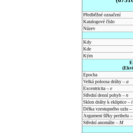
Předběžné označení
Katalogové číslo
Název
Kdy
Kde
Kým
E
(Ekv
Epocha
Velká poloosa dráhy –
a
Excentricita –
e
Střední denní pohyb –
n
Sklon dráhy k ekliptice –
i
Délka vzestupného uzlu –
Argument šířky perihelu 
Střední anomálie –
M