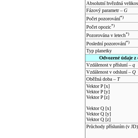
Absolutní hvězdná velikos
Fázový parametr –
G
*)
Počet pozorování
*)
Počet opozic
*)
Pozorována v letech
*)
Poslední pozorování
Typ planetky
Odvozené údaje z 
Vzdálenost v přísluní –
q
Vzdálenost v odsluní –
Q
Oběžná doba –
T
Vektor P [x]
Vektor P [y]
Vektor P [z]
Vektor Q [x]
Vektor Q [y]
Vektor Q [z]
Průchody přísluním (v
JD
)