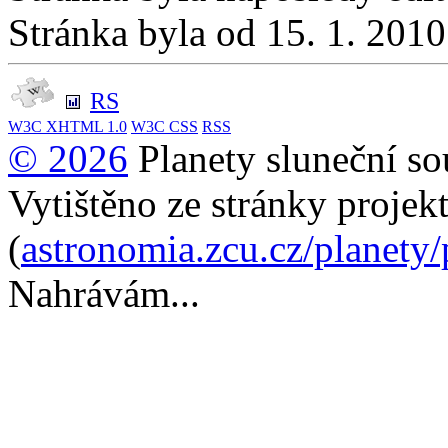
Stránka byla od 15. 1. 201
RS
W3C
XHTML 1.0
W3C
CSS
RSS
© 2026
Planety sluneční so
Vytištěno ze stránky projek
(
astronomia.zcu.cz/planety
Nahrávám...