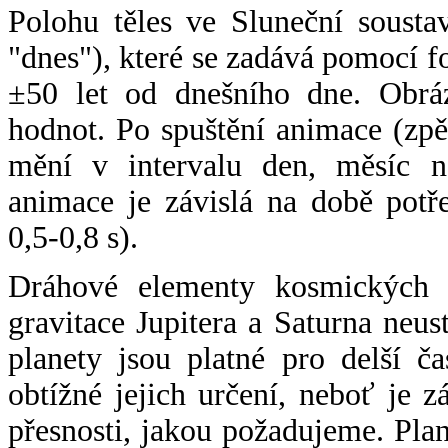
Polohu těles ve Sluneční sousta
"dnes"), které se zadává pomocí 
±50 let od dnešního dne. Obráz
hodnot. Po spuštění animace (zpě
mění v intervalu den, měsíc ne
animace je závislá na době potř
0,5-0,8 s).
Dráhové elementy kosmických t
gravitace Jupitera a Saturna neu
planety jsou platné pro delší č
obtížné jejich určení, neboť je 
přesnosti, jakou požadujeme. Pla