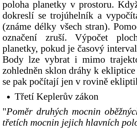
poloha planetky v prostoru. Kdy
dokreslí se trojúhelník a vypoč
(známe délky všech stran). Pomo
označení zruší. Výpočet ploch
planetky, pokud je časový interval
Body lze vybrat i mimo trajekto
zohledněn sklon dráhy k ekliptice
se pak počítají jen v rovině eklipti
Třetí Keplerův zákon
"
Poměr druhých mocnin oběžných
třetích mocnin jejich hlavních pol