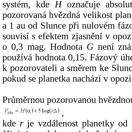
systém, kde
H
označuje absolut
pozorovaná hvězdná velikost plan
a 1 au od Slunce při nulovém fá
souvisí s efektem zjasnění v opoz
o 0,3 mag. Hodnota
G
není zná
používá hodnota 0,15. Fázový úh
k pozorovateli a směrem ke Slunc
pokud se planetka nachází v opozi
Průměrnou pozorovanou hvězdnou 
,
kde
r
je vzdálenost planetky od