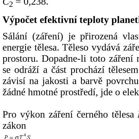
C
= 0,238.
2
Výpočet efektivní teploty plan
Sálání (záření) je přirozená vla
energie tělesa. Těleso vydává zá
prostoru. Dopadne-li toto záření n
se odráží a část prochází tělesem
závisí na jakosti a barvě povrch
žádné hmotné prostředí, jde o ele
Pro výkon záření černého tělesa
zákon