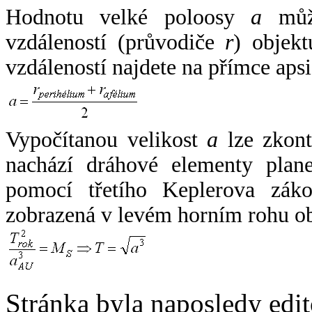
Hodnotu velké poloosy
a
může
vzdáleností (průvodiče
r
) objekt
vzdáleností najdete na přímce apsi
Vypočítanou velikost
a
lze zkont
nachází dráhové elementy plane
pomocí třetího Keplerova zák
zobrazená v levém horním rohu o
Stránka byla naposledy edi