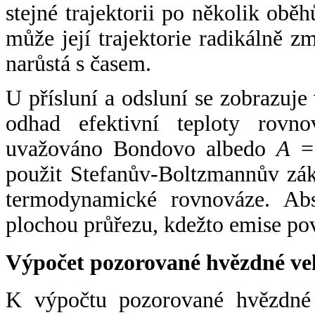
stejné trajektorii po několik oběh
může její trajektorie radikálně zm
narůstá s časem.
U přísluní a odsluní se zobrazuje
odhad efektivní teploty rovno
uvažováno Bondovo albedo
A
= 
použit Stefanův-Boltzmannův zák
termodynamické rovnováze. Abs
plochou průřezu, kdežto emise po
Výpočet pozorované hvězdné ve
K výpočtu pozorované hvězdné v