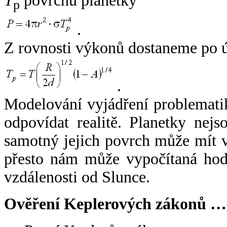
T
povrchu planetky
p
.
Z rovnosti výkonů dostaneme po 
.
Modelování vyjádření problemati
odpovídat realitě. Planetky nejso
samotný jejich povrch může mít v
přesto nám může vypočítaná hodn
vzdálenosti od Slunce.
Ověření Keplerových zákonů …