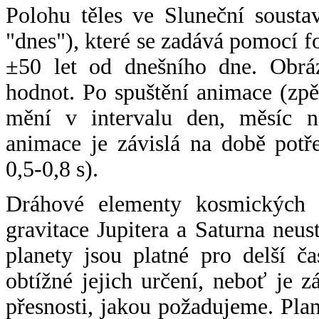
Polohu těles ve Sluneční sousta
"dnes"), které se zadává pomocí 
±50 let od dnešního dne. Obráz
hodnot. Po spuštění animace (zpě
mění v intervalu den, měsíc ne
animace je závislá na době potř
0,5-0,8 s).
Dráhové elementy kosmických t
gravitace Jupitera a Saturna neu
planety jsou platné pro delší č
obtížné jejich určení, neboť je 
přesnosti, jakou požadujeme. Pla