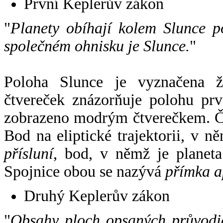
První Keplerův zákon
"
Planety obíhají kolem Slunce p
společném ohnisku je Slunce.
"
Poloha Slunce je vyznačena 
čtvereček znázorňuje polohu pr
zobrazeno modrým čtverečkem. Če
Bod na eliptické trajektorii, v n
přísluní
, bod, v němž je planet
Spojnice obou se nazývá
přímka a
Druhý Keplerův zákon
"
Obsahy ploch opsaných průvodič