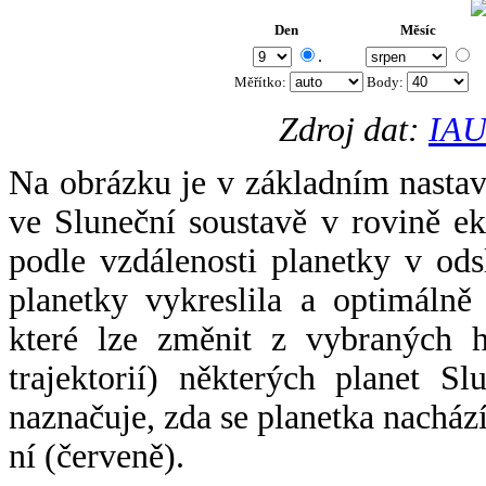
Den
Měsíc
.
Měřítko:
Body
:
Zdroj dat:
IAU
Na obrázku je v základním nastav
ve Sluneční soustavě v rovině ek
podle vzdálenosti planetky v odsl
planetky vykreslila a optimálně
které lze změnit z vybraných h
trajektorií) některých planet Sl
naznačuje, zda se planetka nacház
ní (červeně).