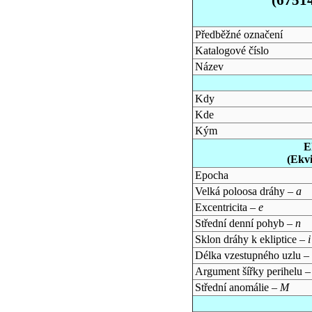
Předběžné označení
Katalogové číslo
Název
Kdy
Kde
Kým
E
(Ekv
Epocha
Velká poloosa dráhy –
a
Excentricita –
e
Střední denní pohyb –
n
Sklon dráhy k ekliptice –
i
Délka vzestupného uzlu –
Argument šířky perihelu 
Střední anomálie –
M