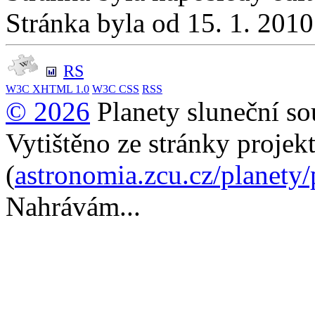
Stránka byla od 15. 1. 201
RS
W3C
XHTML 1.0
W3C
CSS
RSS
© 2026
Planety sluneční so
Vytištěno ze stránky projek
(
astronomia.zcu.cz/planety
Nahrávám...