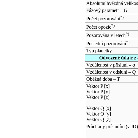
Absolutní hvězdná velikos
Fázový parametr –
G
*)
Počet pozorování
*)
Počet opozic
*)
Pozorována v letech
*)
Poslední pozorování
Typ planetky
Odvozené údaje z 
Vzdálenost v přísluní –
q
Vzdálenost v odsluní –
Q
Oběžná doba –
T
Vektor P [x]
Vektor P [y]
Vektor P [z]
Vektor Q [x]
Vektor Q [y]
Vektor Q [z]
Průchody přísluním (v
JD
)