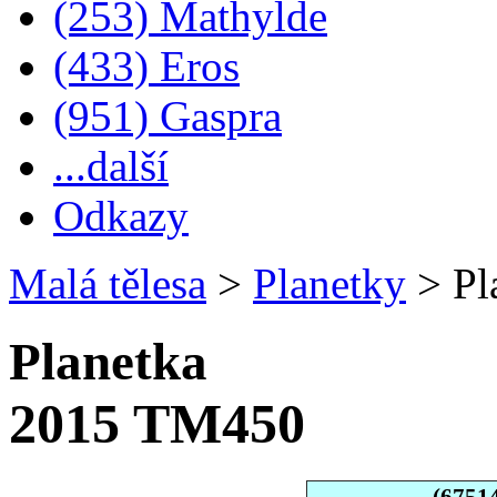
(253) Mathylde
(433) Eros
(951) Gaspra
...další
Odkazy
Malá tělesa
>
Planetky
>
Pl
Planetka
2015 TM450
(6751