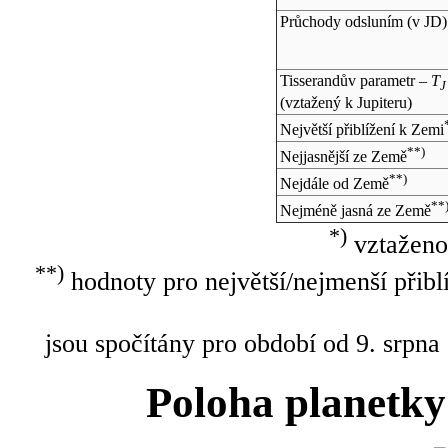
Průchody odsluním (v
JD
)
Tisserandův parametr –
T
J
(vztažený k Jupiteru)
Největší přiblížení k Zemi
**)
Nejjasnější ze Země
**)
Nejdále od Země
**
Nejméně jasná ze Země
*)
vztaženo
**)
hodnoty pro největší/nejmenší přibl
jsou spočítány pro období od 9. srpna
Poloha planetky