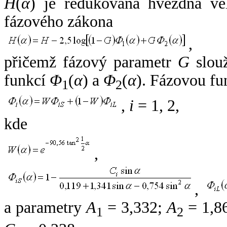
H
(
α
) je redukovaná hvězdná vel
fázového zákona
,
přičemž fázový parametr
G
slouž
funkcí
Φ
(
α
) a
Φ
(
α
). Fázovou fu
1
2
,
i
= 1, 2,
kde
,
,
a parametry
A
= 3,332;
A
= 1,8
1
2