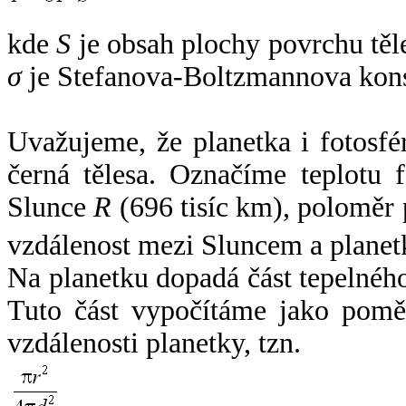
kde
S
je obsah plochy povrchu těl
σ
je Stefanova-Boltzmannova kons
Uvažujeme, že planetka i fotosfér
černá tělesa. Označíme teplotu 
Slunce
R
(696 tisíc km), poloměr
vzdálenost mezi Sluncem a plane
Na planetku dopadá část tepelnéh
Tuto část vypočítáme jako pomě
vzdálenosti planetky, tzn.