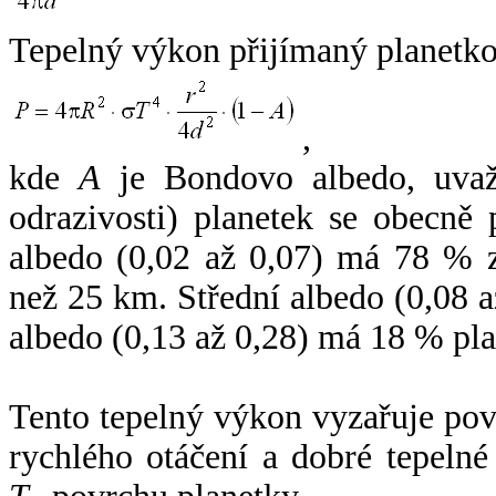
Tepelný výkon přijímaný planetko
,
kde
A
je Bondovo albedo, uvaž
odrazivosti) planetek se obecně
albedo (0,02 až 0,07) má 78 % z
než 25 km. Střední albedo (0,08 
albedo (0,13 až 0,28) má 18 % pla
Tento tepelný výkon vyzařuje po
rychlého otáčení a dobré tepelné